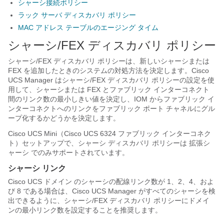
シャーシ接続ポリシー
ラック サーバ ディスカバリ ポリシー
MAC アドレス テーブルのエージング タイム
シャーシ/FEX ディスカバリ ポリシー
シャーシ/FEX ディスカバリ ポリシーは、新しいシャーシまたは
FEX を追加したときのシステムの対処方法を決定します。
Cisco
UCS Manager
はシャーシ/FEX ディスカバリ ポリシーの設定を使
用して、シャーシまたは FEX とファブリック インターコネクト
間のリンク数の最小しきい値を決定し、IOM からファブリック イ
ンターコネクトへのリンクをファブリック ポート チャネルにグル
ープ化するかどうかを決定します。
Cisco UCS
Mini（Cisco UCS 6324 ファブリック インターコネク
ト）セットアップで、シャーシ ディスカバリ ポリシーは
拡張シ
ャーシ
でのみサポートされています。
シャーシ リンク
Cisco UCS ドメイン
のシャーシの配線リンク数が 1、2、4、およ
び 8 である場合は、
Cisco UCS Manager
がすべてのシャーシを検
出できるように、シャーシ/FEX ディスカバリ ポリシーにドメイ
ンの最小リンク数を設定することを推奨します。