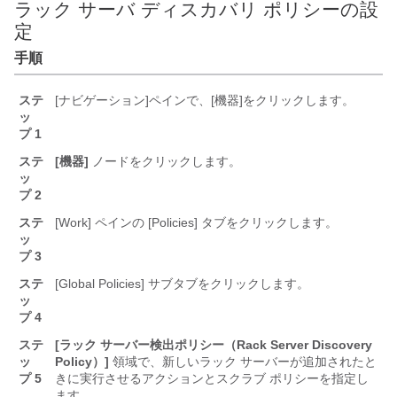
ラック サーバ ディスカバリ ポリシーの設
定
手順
ステ
[ナビゲーション]ペインで、[機器]をクリックします。
ッ
プ 1
ステ
[機器]
ノードをクリックします。
ッ
プ 2
ステ
[Work]
ペインの [Policies]
タブをクリックします。
ッ
プ 3
ステ
[Global Policies]
サブタブをクリックします。
ッ
プ 4
ステ
[ラック サーバー検出ポリシー（Rack Server Discovery
ッ
Policy）]
領域で、新しいラック サーバーが追加されたと
プ 5
きに実行させるアクションとスクラブ ポリシーを指定し
ます。