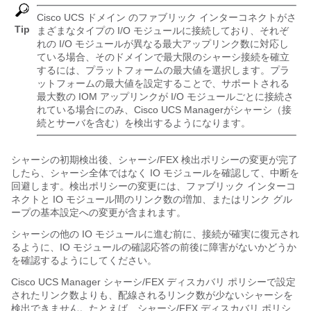
Cisco UCS ドメイン
のファブリック インターコネクトがさ
Tip
まざまなタイプの I/O モジュールに接続しており、それぞ
れの I/O モジュールが異なる最大アップリンク数に対応し
ている場合、そのドメインで最大限のシャーシ接続を確立
するには、プラットフォームの最大値を選択します。プラ
ットフォームの最大値を設定することで、サポートされる
最大数の IOM アップリンクが I/O モジュールごとに接続さ
れている場合にのみ、
Cisco UCS Manager
がシャーシ（接
続とサーバを含む）を検出するようになります。
シャーシの初期検出後、シャーシ/FEX 検出ポリシーの変更が完了
したら、シャーシ全体ではなく IO モジュールを確認して、中断を
回避します。検出ポリシーの変更には、ファブリック インターコ
ネクトと IO モジュール間のリンク数の増加、またはリンク グル
ープの基本設定への変更が含まれます。
シャーシの他の IO モジュールに進む前に、接続が確実に復元され
るように、IO モジュールの確認応答の前後に障害がないかどうか
を確認するようにしてください。
Cisco UCS Manager
シャーシ/FEX ディスカバリ ポリシーで設定
されたリンク数よりも、配線されるリンク数が少ないシャーシを
検出できません。たとえば、シャーシ/FEX ディスカバリ ポリシ