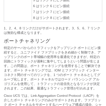
5 はリンク 5 にピン接続
6 はリンク 6 にピン接続
7 はリンク 7 にピン接続
8 はリンク 8 にピン接続
1、2、4、8 リンクだけがサポートされます。3、5、6、7 リンク
は無効な構成となります。
ポートチャネリング
特定のサーバからのトラフィックをアップリンク ポートにピン接
続すると、ユニファイド ファブリックをきめ細かく制御でき、ア
ップリンクのポート帯域幅の使用率を最適化できますが、特定の
回路にトラフィックが過剰に集中してしまうという問題が生じま
す。この問題は、ポート チャネリングを使用することで解決でき
ます。ポート チャネリングでは、IOM とファブリック インター
コネクト間のすべてのリンクを、1 つのポート チャネルとしてグ
ループ化します。ポート チャネルではロード バランシング アル
ゴリズムを使用して、トラフィックの送信先となるリンクが決定
されます。この結果、最適なトラフィック管理が行われます。
Cisco UCS
では、Link Aggregation Control Protocol（LACP）を
介したポート チャネリングのみがサポートされます。ファブリッ
ク ポート チャネルをサポートするハードウェア構成の場合、シャ