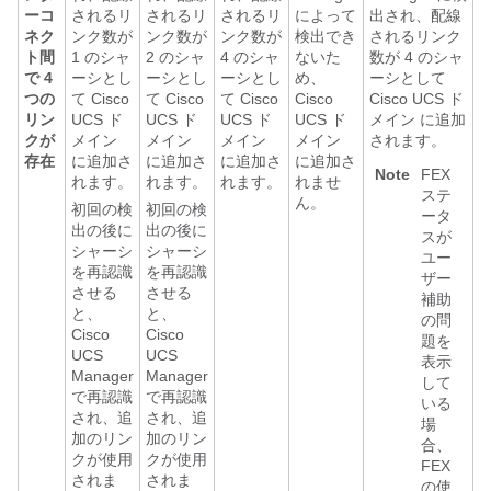
ーコ
されるリ
されるリ
されるリ
によって
出され、配線
ネク
ンク数が
ンク数が
ンク数が
検出でき
されるリンク
ト間
1 のシャ
2 のシャ
4 のシャ
ないた
数が 4 のシャ
で 4
ーシとし
ーシとし
ーシとし
め、
ーシとして
つの
て
Cisco
て
Cisco
て
Cisco
Cisco
Cisco UCS ド
リン
UCS ド
UCS ド
UCS ド
UCS ド
メイン
に追加
クが
メイン
メイン
メイン
メイン
されます。
存在
に追加さ
に追加さ
に追加さ
に追加さ
Note
FEX
れます。
れます。
れます。
れませ
ステ
ん。
初回の検
初回の検
ータ
出の後に
出の後に
スが
シャーシ
シャーシ
ユー
を再認識
を再認識
ザー
させる
させる
補助
と、
と、
の問
Cisco
Cisco
題を
UCS
UCS
表示
Manager
Manager
して
で再認識
で再認識
いる
され、追
され、追
場
加のリン
加のリン
合、
クが使用
クが使用
FEX
されま
されま
の使