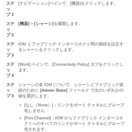
ステ
[ナビゲーション]ペインで、[機器]をクリックします。
ッ
プ 1
ステ
[機器]
>
[シャーシ]
を展開します。
ッ
プ 2
ステ
IOM とファブリック インターコネクト間の接続を設定す
ッ
るシャーシをクリックします。
プ 3
ステ
[Work]
ペインで、[Connectivity Policy]
タブをクリックし
ッ
ます。
プ 4
ステ
シャーシの各 IOM について、シャーシとファブリック接
ッ
続のために
[Admin State]
フィールド
で次のいずれかの
プ 5
値を選択します。
[なし（None）]：リンクをポート
チャネルにグループ
化しません
[Port Channel]：IOM
からファブリック インターコネ
クトへのすべてのリンクがポート チャネルにグループ
化されます。