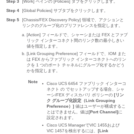
Step 3
[Work]
ペインの [Policies]
タブをクリックします。
Step 4
[Global Policies]
サブタブをクリックします。
Step 5
[Chassis/FEX Discovery Policy]
領域で、アクションと
リンクのグループ化のプリファレンスを指定します。
[Action]
フィールドで、シャーシまたは FEX とファブ
リック インターコネクト間のリンク数の最小しきい
値を指定します。
[Link Grouping Preference]
フィールドで、IOM また
は FEX からファブリック インターコネクトへのリン
クを 1 つのポート チャネルにグループ化するかどう
かを指定します。
Note
Cisco UCS 6454 ファブリック インターコ
ネクト
の でセットアップする場合、シャ
ーシ/FEX ディスカバリ ポリシーの
[リン
ク グループ化設定（Link Grouping
Preference）]
値はユーザーが構成するこ
とはできません。値は
[Port Channel]
に
設定されます。
Cisco UCS ManagerでVIC 1455および
VIC 1457を検出するには、
[Link