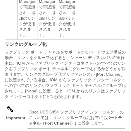
Manager
Manager
Manager
で再認識
で再認識
で再認識
され、追
され、追
され、追
加のリン
加のリン
加のリン
クが使用
クが使用
クが使用
されま
されま
されま
す。
す。
す。
リンクのグループ化
ファブリック ポート チャネルをサポートするハードウェア構成の
場合、リンクをグループ化すると、シャーシ ディスカバリの実行
中に、IOM からファブリック インターコネクトへのすべてのリン
クをファブリック ポート チャネルにグループ化するかどうかが決
まります。リンクのグループ化プリファレンスが [Port Channel]
に設定されている場合、IOM からファブリック インターコネクト
へのすべてのリンクがファブリック ポート チャネルにグループ化
されます。[None]
に設定すると、IOM からのリンクはファブリッ
ク インターコネクトにピン接続されます。
Cisco UCS 6454 ファブリック インターコネクト
の
については、リンク グループ設定は常に
[ポートチ
Important
ャネル（Port Channel）]
に設定します。