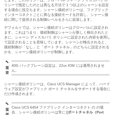
します。このポリシーは、グローバル シャーシ ディスカバリ ポ
リシーで指定したのとは異なる方法で 1 つ以上のシャーシを設定
する場合に役立ちます。シャーシ接続ポリシーは、ファブリック
インターコネクトごとに異なる接続モードを許容し、シャーシ接
続に関して提供される制御レベルをさらに拡張します。
デフォルトでは、シャーシ接続ポリシーはグローバルに設定され
ます。これはつまり、接続制御はシャーシが新しく検出されたと
きに、シャーシ ディスカバリ ポリシーに設定された内容を使用し
て設定されることを意味しています。シャーシが検出されると、
接続制御が「なし」と「ポート チャネル」のどちらに設定される
かを、シャーシ接続ポリシーが制御します。
40G バックプレーン設定は、22xx IOM には適用されませ
重
ん。
要
シャーシ接続ポリシーは、
Cisco UCS Manager
によって、ハード
ウェア設定がファブリック ポート チャネルをサポートする場合に
だけ作成されます。
Cisco UCS 6454 ファブリック インターコネクト
の の場
重
合、シャーシ接続ポリシーは常に
[ポートチャネル（Port
要