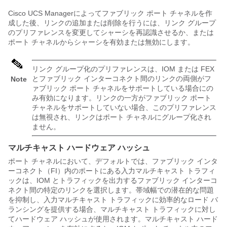
Cisco UCS Manager
によってファブリック ポート チャネルを作
成した後、リンクの追加または削除を行うには、リンク グループ
のプリファレンスを変更してシャーシを再認識させるか、または
ポート チャネルからシャーシを有効または無効にします。
リンク グループ化のプリファレンスは、IOM または FEX
とファブリック インターコネクト間のリンクの両側がフ
Note
ァブリック ポート チャネルをサポートしている場合にの
み有効になります。リンクの一方がファブリック ポート
チャネルをサポートしていない場合、このプリファレンス
は無視され、リンクはポート チャネルにグループ化され
ません。
マルチキャスト ハードウェア ハッシュ
ポート チャネルにおいて、デフォルトでは、ファブリック インタ
ーコネクト（FI）内のポートにある入力マルチキャスト トラフィ
ックは、IOM とトラフィックを出力するファブリック インターコ
ネクト間の特定のリンクを選択します。帯域幅での潜在的な問題
を抑制し、入力マルチキャスト トラフィックに効率的なロード バ
ランシングを提供する場合、マルチキャスト トラフィックに対し
てハードウェア ハッシュが使用されます。マルチキャスト ハード