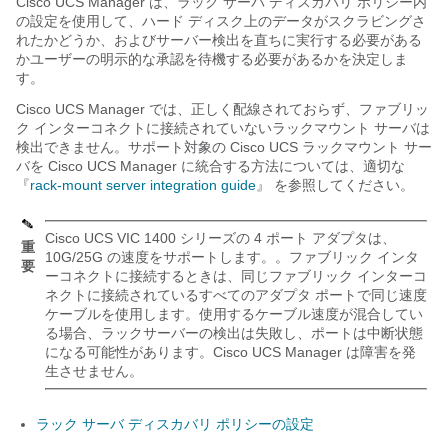
Cisco UCS Manager
は、ラック サーバ ディスカバリ ポリシー内
の設定を使用して、ハード ディスク上のデータがスクラビングさ
れたかどうか、およびサーバー検出を直ちに実行する必要がある
かユーザーの明示的な承認を待機する必要があるかを決定しま
す。
Cisco UCS Manager
では、正しく配線されておらず、ファブリッ
ク インターコネクトに接続されていないラックマウント サーバは
検出できません。サポート対象の
Cisco UCS
ラックマウント サー
バを
Cisco UCS Manager
に統合する方法については、適切な
『
rack-mount server integration guide
』 を参照してください。
Cisco UCS VIC 1400 シリーズの 4 ポート アダプタは、
重
10G/25G の速度をサポートします。。ファブリック インタ
要
ーコネクトに接続するときは、同じファブリック インターコ
ネクトに接続されているすべてのアダプタ ポートで同じ速度
ケーブルを使用します。使用するケーブル速度が混合してい
る場合、ラックサーバーの検出は失敗し、ポートは中断状態
になる可能性があります。Cisco UCS Manager は障害を発
生させません。
ラック サーバ ディスカバリ ポリシーの設定