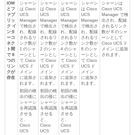
IOM
シャーシ
シャーシ
シャーシ
シャーシ
シャーシは
とフ
は
Cisco
は
Cisco
は
Cisco
は
Cisco
Cisco UCS
ァブ
UCS
UCS
UCS
UCS
Manager
で検
リッ
Manager
Manager
Manager
Manager
出され、配線
ク イ
で検出さ
で検出さ
で検出さ
で検出さ
されるリンク
ンタ
れ、配線
れ、配線
れ、配線
れ、配線
数が 8 のシャ
ーコ
されるリ
されるリ
されるリ
されるリ
ーシとして
ネク
ンク数が
ンク数が
ンク数が
ンク数が
Cisco UCS ド
ト間
1 のシャ
2 のシャ
4 のシャ
8 のシャ
メイン
に追加
で 8
ーシとし
ーシとし
ーシとし
ーシとし
されます。
つの
て
Cisco
て
Cisco
て
Cisco
て
Cisco
リン
UCS ド
UCS ド
UCS ド
UCS ド
クが
メイン
メイン
メイン
メイン
存在
に追加さ
に追加さ
に追加さ
に追加さ
れます。
れます。
れます。
れます。
初回の検
初回の検
初回の検
出の後に
出の後に
出の後に
シャーシ
シャーシ
シャーシ
を再認識
を再認識
を再認識
させる
させる
させる
と、
と、
と、
Cisco
Cisco
Cisco
UCS
UCS
UCS