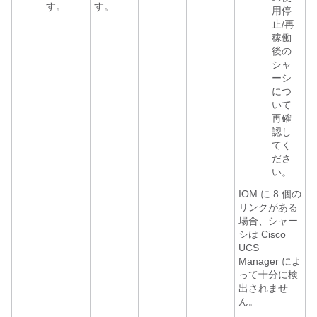
す。
す。
用停
止/再
稼働
後の
シャ
ーシ
につ
いて
再確
認し
てく
ださ
い。
IOM に 8 個の
リンクがある
場合、シャー
シは
Cisco
UCS
Manager
によ
って十分に検
出されませ
ん。