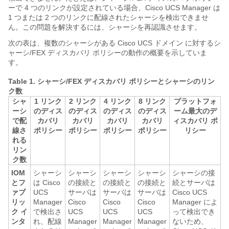
ーで 4 つのリンクが設定されている場合、
Cisco UCS Manager
は
1 つまたは 2 つのリンクに配線されたシャーシを検出できませ
ん。この問題を解決するには、シャーシを再認識させます。
次の表は、複数のシャーシがある
Cisco UCS ドメイン
に対するシ
ャーシ/FEX ディスカバリ ポリシーの動作の概要を示していま
す。
Table 1.
シャーシ/FEX ディスカバリ ポリシーとシャーシのリン
ク数
シャ
1 リンク
2 リンク
4 リンク
8 リンク
プラットフォ
ーシ
のディス
のディス
のディス
のディス
ーム最大のデ
で配
カバリ
カバリ
カバリ
カバリ
ィスカバリ ポ
線さ
ポリシー
ポリシー
ポリシー
ポリシー
リシー
れる
リン
ク数
IOM
シャーシ
シャーシ
シャーシ
シャーシ
シャーシの接
とフ
は
Cisco
の接続と
の接続と
の接続と
続とサーバは
ァブ
UCS
サーバは
サーバは
サーバは
Cisco UCS
リッ
Manager
Cisco
Cisco
Cisco
Manager
によ
ク イ
で検出さ
UCS
UCS
UCS
って検出でき
ンタ
れ、配線
Manager
Manager
Manager
ないため、