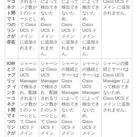
ーコ
されるリ
によって
によって
によって
Cisco UCS ド
ネク
ンク数が
検出でき
検出でき
検出でき
メイン
に追加
ト間
1 のシャ
ないた
ないた
ないた
されません。
で 1
ーシとし
め、
め、
め、
つの
て
Cisco
Cisco
Cisco
Cisco
リン
UCS ド
UCS ド
UCS ド
UCS ド
クが
メイン
メイン
メイン
メイン
存在
に追加さ
に追加さ
に追加さ
に追加さ
れます。
れませ
れませ
れませ
ん。
ん。
ん。
IOM
シャーシ
シャーシ
シャーシ
シャーシ
シャーシの接
とフ
は
Cisco
は
Cisco
の接続と
の接続と
続とサーバは
ァブ
UCS
UCS
サーバは
サーバは
Cisco UCS
リッ
Manager
Manager
Cisco
Cisco
Manager
によ
ク イ
で検出さ
で検出さ
UCS
UCS
って検出でき
ンタ
れ、配線
れ、配線
Manager
Manager
ないため、
ーコ
されるリ
されるリ
によって
によって
Cisco UCS ド
ネク
ンク数が
ンク数が
検出でき
検出でき
メイン
に追加
ト間
1 のシャ
2 のシャ
ないた
ないた
されません。
で 2
ーシとし
ーシとし
め、
め、
つの
て
Cisco
て
Cisco
Cisco
Cisco
リン
UCS ド
UCS ド
UCS ド
UCS ド
クが
メイン
メイン
メイン
メイン