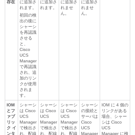
存在
に追加さ
に追加さ
に追加さ
に追加さ
れます。
れます。
れませ
れませ
ん。
ん。
初回の検
出の後に
シャーシ
を再認識
させる
と、
Cisco
UCS
Manager
で再認識
され、追
加のリン
クが使用
されま
す。
IOM
シャーシ
シャーシ
シャーシ
シャーシ
IOM に 4 個の
とフ
は
Cisco
は
Cisco
は
Cisco
の接続と
リンクがある
ァブ
UCS
UCS
UCS
サーバは
場合、シャー
リッ
Manager
Manager
Manager
Cisco
シは
Cisco
ク イ
で検出さ
で検出さ
で検出さ
UCS
UCS
ンタ
れ、配線
れ、配線
れ、配線
Manager
Manager
に検