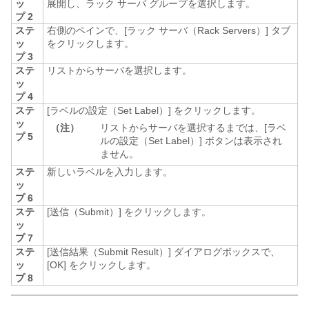
ッ
展開し、ラック サーバ グループを選択します。
プ 2
ステ
右側のペインで、[ラック サーバ（Rack Servers）]
タブ
ッ
をクリックします。
プ 3
ステ
リストからサーバを選択します。
ッ
プ 4
ステ
[ラベルの設定（Set Label）]
をクリックします。
ッ
（注）
リストからサーバを選択するまでは、[ラベ
プ 5
ルの設定（Set Label）]
ボタンは表示され
ません。
ステ
新しいラベルを入力します。
ッ
プ 6
ステ
[送信（Submit）]
をクリックします。
ッ
プ 7
ステ
[送信結果（Submit Result）]
ダイアログボックスで、
ッ
[OK]
をクリックします。
プ 8