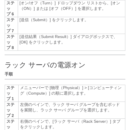
ステ
[オン/オフ（Turn）]
ドロップダウン リストから、[オン
ッ
（ON）]
または [オフ（OFF）]
を選択します。
プ 6
ステ
[送信（Submit）]
をクリックします。
ッ
プ 7
ステ
[送信結果（Submit Result）]
ダイアログボックスで、
ッ
[OK]
をクリックします。
プ 8
ラック サーバの電源オン
手順
ステ
メニューバーで
[物理（Physical）]
>
[コンピューティン
ッ
グ（Compute）]
の順に選択します。
プ 1
ステ
左側のペインで、ラック サーバ グループを含むポッド
ッ
を展開し、ラック サーバ グループを選択します。
プ 2
ステ
右側のペインで、[ラック サーバ（Rack Server）]
タブ
ッ
をクリックします。