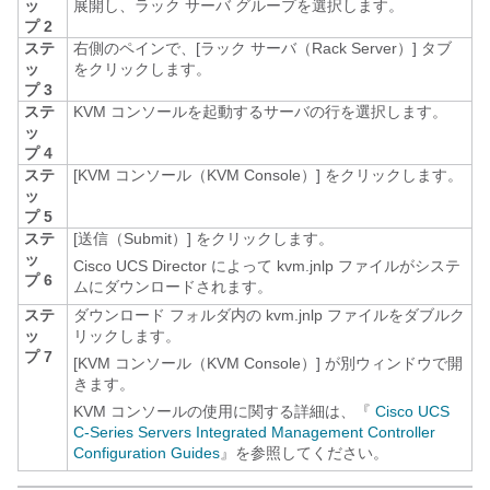
ッ
展開し、ラック サーバ グループを選択します。
プ 2
ステ
右側のペインで、[ラック サーバ（Rack Server）]
タブ
ッ
をクリックします。
プ 3
ステ
KVM コンソールを起動するサーバの行を選択します。
ッ
プ 4
ステ
[KVM コンソール（KVM Console）]
をクリックします。
ッ
プ 5
ステ
[送信（Submit）]
をクリックします。
ッ
Cisco UCS Director
によって
kvm.jnlp
ファイルがシステ
プ 6
ムにダウンロードされます。
ステ
ダウンロード フォルダ内の
kvm.jnlp
ファイルをダブルク
ッ
リックします。
プ 7
[KVM コンソール（KVM Console）] が別ウィンドウで開
きます。
KVM コンソールの使用に関する詳細は、『
Cisco UCS
C-Series Servers Integrated Management Controller
Configuration Guides
』を参照してください。