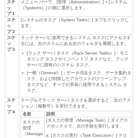
ステ
メニュー バーで、
[管理（Administration）]
>
[システム
ッ
（Systems）]
の順に選択します。
プ 1
ステ
[システムのタスク（System Tasks）]
タブをクリックし
ッ
ます。
プ 2
ステ
ラック サーバに使用できるシステム タスクにアクセスす
ッ
るには、左のカラムにある次のフォルダを展開します。
プ 3
[ラック サーバ タスク（Rack
Server Tasks）]：モニ
タリング タスクやインベントリ タスクなど、ラック
サーバに固有のシステム タスク。
[一般（General）]：データ消去タスク、データ集約タ
スク、および削除したアカウントのクリーンアップ
タスクなど、すべての実装に使用できるシステム
タ
スク。
ステ
テーブルでラック サーバ タスクを選択すると、次のアク
ッ
ション（複数可）を実行できます。
プ 4
名前
説明
[タスクの管理（Manage Task）]
ダイアロ
タスクの
グボックスで、次の手順を実行します。
管理
（Manage
[タスクの実行（Task Execution）]
ドロ