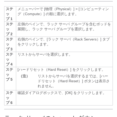
ステ
メニューバーで
[物理（Physical）]
>
[コンピューティン
ッ
グ（Compute）]
の順に選択します。
プ 1
ステ
左側のペインで、ラック サーバ グループを含むポッドを
ッ
展開し、ラック サーバ グループを選択します。
プ 2
ステ
右側のペインで、[ラック サーバ（Rack Servers）]
タブ
ッ
をクリックします。
プ 3
ステ
リストからサーバを選択します。
ッ
プ 4
ステ
[ハードリセット（Hard Reset）]
をクリックします。
ッ
（注）
リストからサーバを選択するまでは、[ハー
プ 5
ドリセット（Hard Reset）]
ボタンは表示さ
れません。
ステ
確認ダイアログボックスで、[OK]
をクリックします。
ッ
プ 6