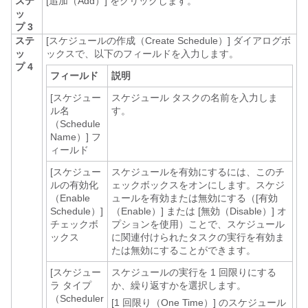
ステ
[追加（Add）]
をクリックします。
ッ
プ 3
ステ
[スケジュールの作成（Create Schedule）]
ダイアログボ
ッ
ックスで、以下のフィールドを入力します。
プ 4
フィールド
説明
[スケジュー
スケジュール タスクの名前を入力しま
ル名
す。
（Schedule
Name）]
フ
ィールド
[スケジュー
スケジュールを有効にするには、このチ
ルの有効化
ェックボックスをオンにします。スケジ
（Enable
ュールを有効または無効にする（[有効
Schedule）]
（Enable）]
または [無効（Disable）]
オ
チェックボ
プションを使用）ことで、スケジュール
ックス
に関連付けられたタスクの実行を有効ま
たは無効にすることができます。
[スケジュー
スケジュールの実行を 1 回限りにする
ラ タイプ
か、繰り返すかを選択します。
（Scheduler
[1 回限り（One Time）]
のスケジュール