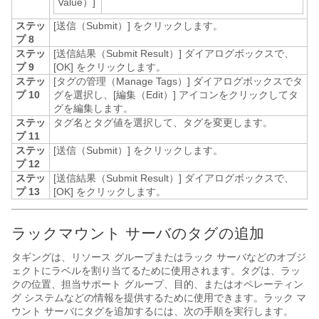
Value）]
ステッ
[送信（Submit）]
をクリックします。
プ 8
ステッ
[送信結果（Submit Result）]
ダイアログボックスで、
プ 9
[OK]
をクリックします。
ステッ
[タグの管理（Manage Tags）]
ダイアログボックスでタ
プ 10
グを選択し、[編集（Edit）] アイコンをクリックしてタ
グを編集します。
ステッ
タグ名とタグ値を選択して、タグを変更します。
プ 11
ステッ
[送信（Submit）]
をクリックします。
プ 12
ステッ
[送信結果（Submit Result）]
ダイアログボックスで、
プ 13
[OK]
をクリックします。
ラックマウント サーバのタグの追加
タギングは、リソース グループまたはラック サーバなどのオブジ
ェクトにラベルを割り当てるために使用されます。タグは、ラッ
クの位置、担当サポート グループ、目的、またはオペレーティン
グ システムなどの情報を提供するために使用できます。ラック マ
ウント サーバにタグを追加するには、次の手順を実行します。