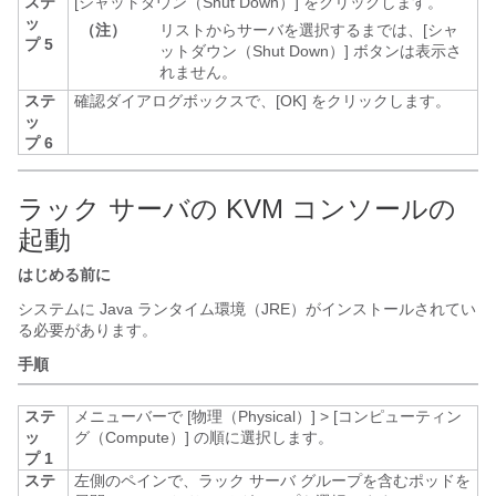
ステ
[シャットダウン（Shut Down）]
をクリックします。
ッ
（注）
リストからサーバを選択するまでは、[シャ
プ 5
ットダウン（Shut Down）]
ボタンは表示さ
れません。
ステ
確認ダイアログボックスで、[OK]
をクリックします。
ッ
プ 6
ラック サーバの KVM コンソールの
起動
はじめる前に
システムに Java ランタイム環境（JRE）がインストールされてい
る必要があります。
手順
ステ
メニューバーで
[物理（Physical）]
>
[コンピューティン
ッ
グ（Compute）]
の順に選択します。
プ 1
ステ
左側のペインで、ラック サーバ グループを含むポッドを