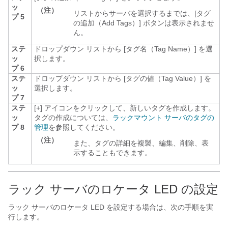
ッ
（注）
リストからサーバを選択するまでは、[タグ
プ 5
の追加（Add Tags）]
ボタンは表示されませ
ん。
ステ
ドロップダウン リストから [タグ名（Tag Name）]
を選
ッ
択します。
プ 6
ステ
ドロップダウン リストから [タグの値（Tag Value）]
を
ッ
選択します。
プ 7
ステ
[+] アイコンをクリックして、新しいタグを作成します。
ッ
タグの作成については、
ラックマウント サーバのタグの
プ 8
管理
を参照してください。
（注）
また、タグの詳細を複製、編集、削除、表
示することもできます。
ラック サーバのロケータ LED の設定
ラック サーバのロケータ LED を設定する場合は、次の手順を実
行します。