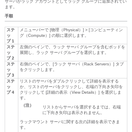
サーバがラック アカウントとしてラック グループに追加されてい
ます。
手順
ステ
メニューバーで
[物理（Physical）]
>
[コンピューティン
ッ
グ（Compute）]
の順に選択します。
プ 1
ステ
左側のペインで、ラック サーバ グループを含むポッドを
ッ
展開し、ラック サーバ グループを選択します。
プ 2
ステ
右側のペインで、[ラック サーバ（Rack Servers）]
タブ
ッ
をクリックします。
プ 3
ステ
リストのサーバをダブルクリックして詳細を表示する
ッ
か、リストのサーバをクリックし、右端の下向き矢印を
プ 4
クリックして [詳細の表示（View Details）]
を選択しま
す。
（注）
リストからサーバを選択するまでは、右端
に下向き矢印は表示されません。
ラックマウント サーバに関する次の詳細を表示できま
す。