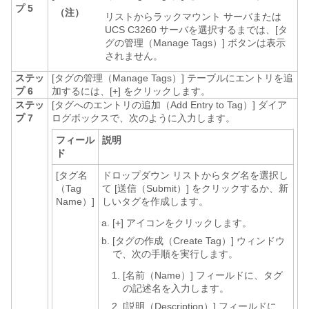
プ 5
（注）
リストからラックマウント サーバまたは
UCS C3260 サーバを選択するまでは、[タ
グの管理（Manage Tags）]
ボタンは表示
されません。
ステッ
[タグの管理（Manage Tags）]
テーブルにエントリを追
プ 6
加するには、[+]
をクリックします。
ステッ
[タグへのエントリの追加（Add Entry to Tag）]
ダイア
プ 7
ログボックスで、次のように入力します。
フィール
説明
ド
[タグ名
ドロップダウン リストからタグ名を選択し
（Tag
て [送信（Submit）]
をクリックするか、新
Name）]
しいタグを作成します。
[+]
アイコンをクリックします。
[タグの作成（Create Tag）]
ウィンドウ
で、次の手順を実行します。
[名前（Name）]
フィールドに、タグ
の記述名を入力します。
[説明（Description）]
フィールドに、