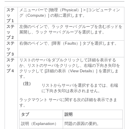
ステ
メニューバーで
[物理（Physical）]
>
[コンピューティン
ッ
グ（Compute）]
の順に選択します。
プ 1
ステ
左側のペインで、ラック サーバ グループを含むポッドを
ッ
展開し、ラック サーバ グループを選択します。
プ 2
ステ
右側のペインで、[障害（Faults）]
タブを選択します。
ッ
プ 3
ステ
リストのサーバをダブルクリックして詳細を表示する
ッ
か、リストのサーバをクリックし、右端の下向き矢印を
プ 4
クリックして [詳細の表示（View Details）]
を選択しま
す。
（注）
リストからサーバを選択するまでは、右端
に下向き矢印は表示されません。
ラックマウント サーバに関する次の詳細を表示できま
す。
タブ
説明
説明（Explanation）
問題の原因の要約。