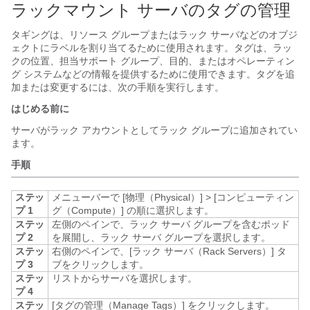
ラックマウント サーバのタグの管理
タギングは、リソース グループまたはラック サーバなどのオブジ
ェクトにラベルを割り当てるために使用されます。タグは、ラッ
クの位置、担当サポート グループ、目的、またはオペレーティン
グ システムなどの情報を提供するために使用できます。タグを追
加または変更するには、次の手順を実行します。
はじめる前に
サーバがラック アカウントとしてラック グループに追加されてい
ます。
手順
ステッ
メニューバーで
[物理（Physical）]
>
[コンピューティン
プ 1
グ（Compute）]
の順に選択します。
ステッ
左側のペインで、ラック サーバ グループを含むポッド
プ 2
を展開し、ラック サーバ グループを選択します。
ステッ
右側のペインで、[ラック サーバ（Rack Servers）]
タ
プ 3
ブをクリックします。
ステッ
リストからサーバを選択します。
プ 4
ステッ
[タグの管理（Manage Tags）]
をクリックします。