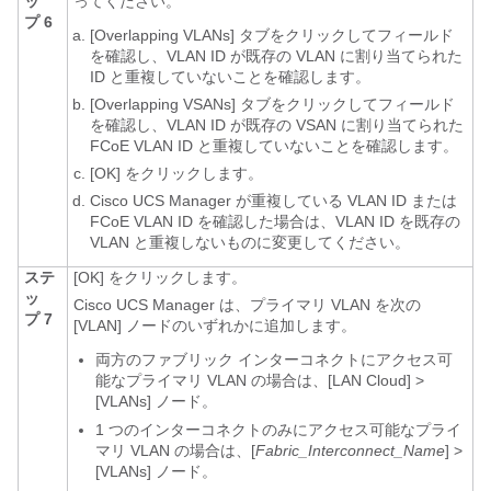
ッ
ってください。
プ 6
[Overlapping VLANs]
タブをクリックしてフィールド
を確認し、VLAN ID が既存の VLAN に割り当てられた
ID と重複していないことを確認します。
[Overlapping VSANs]
タブをクリックしてフィールド
を確認し、VLAN ID が既存の VSAN に割り当てられた
FCoE VLAN ID と重複していないことを確認します。
[OK]
をクリックします。
Cisco UCS Manager
が重複している VLAN ID または
FCoE VLAN ID を確認した場合は、VLAN ID を既存の
VLAN と重複しないものに変更してください。
ステ
[OK]
をクリックします。
ッ
Cisco UCS Manager
は、プライマリ VLAN を次の
プ 7
[VLAN]
ノードのいずれかに追加します。
両方のファブリック インターコネクトにアクセス可
能なプライマリ VLAN の場合は、
[LAN Cloud]
>
[VLANs]
ノード。
1 つのインターコネクトのみにアクセス可能なプライ
マリ VLAN の場合は、
[
Fabric_Interconnect_Name
]
>
[VLANs]
ノード。