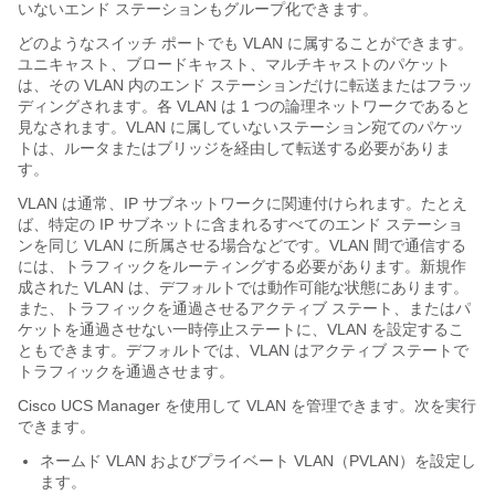
いないエンド ステーションもグループ化できます。
どのようなスイッチ ポートでも VLAN に属することができます。
ユニキャスト、ブロードキャスト、マルチキャストのパケット
は、その VLAN 内のエンド ステーションだけに転送またはフラッ
ディングされます。各 VLAN は 1 つの論理ネットワークであると
見なされます。VLAN に属していないステーション宛てのパケッ
トは、ルータまたはブリッジを経由して転送する必要がありま
す。
VLAN は通常、IP サブネットワークに関連付けられます。たとえ
ば、特定の IP サブネットに含まれるすべてのエンド ステーショ
ンを同じ VLAN に所属させる場合などです。VLAN 間で通信する
には、トラフィックをルーティングする必要があります。新規作
成された VLAN は、デフォルトでは動作可能な状態にあります。
また、トラフィックを通過させるアクティブ ステート、またはパ
ケットを通過させない一時停止ステートに、VLAN を設定するこ
ともできます。デフォルトでは、VLAN はアクティブ ステートで
トラフィックを通過させます。
Cisco UCS Manager
を使用して VLAN を管理できます。次を実行
できます。
ネームド VLAN およびプライベート VLAN（PVLAN）を設定し
ます。