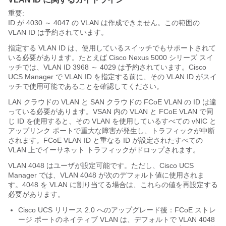
重要:
ID が 4030 ～ 4047 の VLAN
は作成できません。この範囲の
VLAN ID は予約されています。
指定する VLAN ID は、使用しているスイッチでもサポートされて
いる必要があります。たとえば Cisco Nexus 5000 シリーズ スイ
ッチでは、VLAN ID 3968 ～ 4029 は予約されています。
Cisco
UCS Manager
で VLAN ID を指定する前に、その VLAN ID がスイ
ッチで使用可能であることを確認してください。
LAN クラウドの VLAN と SAN クラウドの FCoE VLAN の ID は違
っている必要があります。VSAN 内の VLAN と FCoE VLAN で同
じ ID を使用すると、その VLAN を使用しているすべての vNIC と
アップリンク ポートで重大な障害が発生し、トラフィックが中断
されます。FCoE VLAN ID と重なる ID が設定されたすべての
VLAN 上でイーサネット トラフィックがドロップされます。
VLAN 4048 はユーザが設定可能です。ただし、
Cisco UCS
Manager
では、VLAN 4048 が次のデフォルト値に使用されま
す。4048 を VLAN に割り当てる場合は、これらの値を再設定する
必要があります。
Cisco UCS
リリース 2.0 へのアップグレード後：FCoE ストレ
ージ ポートのネイティブ VLAN は、デフォルトで VLAN 4048