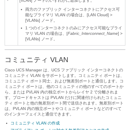
[VLAN]
ノードのいずれかに追加します。
両方のファブリック インターコネクトにアクセス可
能なプライマリ VLAN の場合は、
[LAN Cloud]
>
[VLANs]
ノード。
1 つのインターコネクトのみにアクセス可能なプライ
マリ VLAN の場合は、
[
Fabric_Interconnect_Name
]
>
[VLANs]
ノード。
コミュニティ VLAN
Cisco UCS Manager
は、UCS ファブリック インターコネクトの
コミュニティ VLAN をサポートします。コミュニティ ポートは、
コミュニティ ポート同士、および無差別ポートと通信します。コ
ミュニティ ポートは、他のコミュニティの他のすべてのポートか
ら
、または PVLAN 内の独立ポートから
レイヤ 2 で分離されま
す。
ブロードキャストは PVLAN だけに関連付けられたコミュニ
ティ ポートと他の無差別ポート間で送信されます。
無差別ポート
は、
PVLAN 内の独立ポートやコミュニティ ポートなどの
すべて
のインターフェイスと通信できます。
コミュニティ VLAN の作成