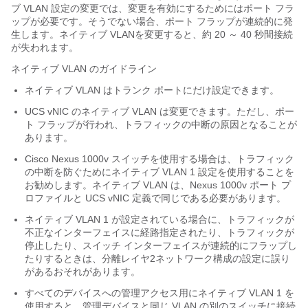
ブ VLAN 設定の変更では、変更を有効にするためにはポート フラ
ップが必要です。そうでない場合、ポート フラップが連続的に発
生します。ネイティブ VLANを変更すると、約 20 ～ 40 秒間接続
が失われます。
ネイティブ VLAN のガイドライン
ネイティブ VLAN はトランク ポートにだけ設定できます。
UCS vNIC のネイティブ VLAN は変更できます。ただし、ポー
ト フラップが行われ、トラフィックの中断の原因となることが
あります。
Cisco Nexus 1000v スイッチを使用する場合は、トラフィック
の中断を防ぐためにネイティブ VLAN 1 設定を使用することを
お勧めします。ネイティブ VLAN は、Nexus 1000v ポート プ
ロファイルと UCS vNIC 定義で同じである必要があります。
ネイティブ VLAN 1 が設定されている場合に、トラフィックが
不正なインターフェイスに経路指定されたり、トラフィックが
停止したり、スイッチ インターフェイスが連続的にフラップし
たりするときは、分離レイヤ2ネットワーク構成の設定に誤り
があるおそれがあります。
すべてのデバイスへの管理アクセス用にネイティブ VLAN 1 を
使用すると、管理デバイスと同じ VLAN の別のスイッチに接続