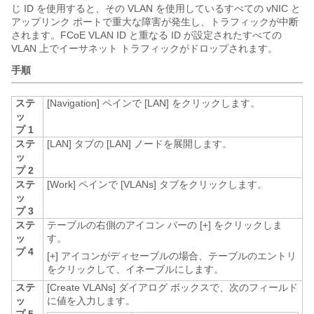
じ ID を使用すると、その VLAN を使用しているすべての vNIC と
アップリンク ポートで重大な障害が発生し、トラフィックが中断
されます。FCoE VLAN ID と重なる ID が設定されたすべての
VLAN 上でイーサネット トラフィックがドロップされます。
手順
ステ
[Navigation]
ペインで [LAN]
をクリックします。
ッ
プ 1
ステ
[LAN]
タブの [LAN]
ノードを展開します。
ッ
プ 2
ステ
[Work]
ペインで [VLANs]
タブをクリックします。
ッ
プ 3
ステ
テーブルの右側のアイコン バーの [+]
をクリックしま
ッ
す。
プ 4
[+]
アイコンがディセーブルの場合、テーブルのエントリ
をクリックして、イネーブルにします。
ステ
[Create VLANs]
ダイアログ ボックスで、次のフィールド
ッ
に値を入力します。