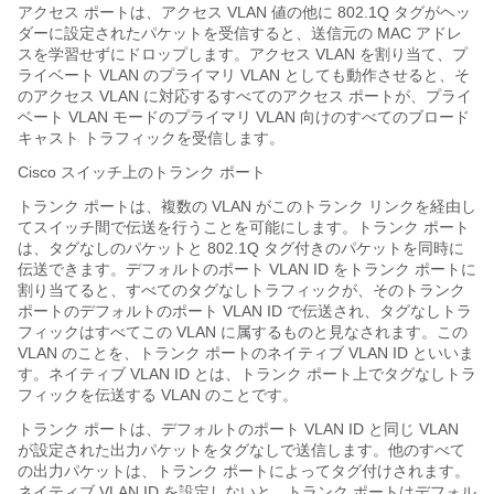
アクセス ポートは、アクセス VLAN 値の他に 802.1Q タグがヘッ
ダーに設定されたパケットを受信すると、送信元の MAC アドレ
スを学習せずにドロップします。アクセス VLAN を割り当て、プ
ライベート VLAN のプライマリ VLAN としても動作させると、そ
のアクセス VLAN に対応するすべてのアクセス ポートが、プライ
ベート VLAN モードのプライマリ VLAN 向けのすべてのブロード
キャスト トラフィックを受信します。
Cisco スイッチ上のトランク ポート
トランク ポートは、複数の VLAN がこのトランク リンクを経由し
てスイッチ間で伝送を行うことを可能にします。トランク ポート
は、タグなしのパケットと 802.1Q タグ付きのパケットを同時に
伝送できます。デフォルトのポート VLAN ID をトランク ポートに
割り当てると、すべてのタグなしトラフィックが、そのトランク
ポートのデフォルトのポート VLAN ID で伝送され、タグなしトラ
フィックはすべてこの VLAN に属するものと見なされます。この
VLAN のことを、トランク ポートのネイティブ VLAN ID といいま
す。ネイティブ VLAN ID とは、トランク ポート上でタグなしトラ
フィックを伝送する VLAN のことです。
トランク ポートは、デフォルトのポート VLAN ID と同じ VLAN
が設定された出力パケットをタグなしで送信します。他のすべて
の出力パケットは、トランク ポートによってタグ付けされます。
ネイティブ VLAN ID を設定しないと、トランク ポートはデフォル