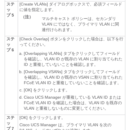
ステ
[Create VLANs]
ダイアログボックスで、必須フィールド
ッ
に値を指定します。
プ 5
（注）
マルチキャスト ポリシーは、セカンダリ
VLAN にではなく、プライマリ VLAN に関
連付けられます。
ステ
[Check Overlap]
ボタンをクリックした場合は、以下を行
ッ
ってください。
プ 6
[Overlapping VLANs]
タブをクリックしてフィールド
を確認し、VLAN ID が既存の VLAN に割り当てられた
ID と重複していないことを確認します。
[Overlapping VSANs]
タブをクリックしてフィールド
を確認し、VLAN ID が既存の VSAN に割り当てられた
FCoE VLAN ID と重複していないことを確認します。
[OK]
をクリックします。
Cisco UCS Manager
が重複している VLAN ID または
FCoE VLAN ID を確認した場合は、VLAN ID を既存の
VLAN と重複しないものに変更してください。
ステ
[OK]
をクリックします。
ッ
Cisco UCS Manager
は、プライマリ VLAN を次の
プ 7