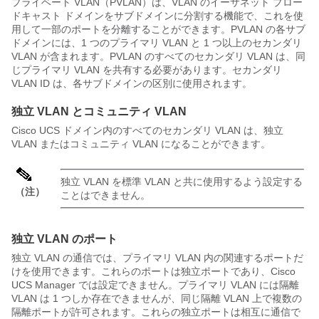
プライベート VLAN（PVLAN）は、VLAN のイーサネット ブロー
ドキャスト ドメインをサブドメインに分割する機能で、これを使
用して一部のポートを分離することができます。PVLAN の各サブ
ドメインには、1 つのプライマリ VLAN と 1 つ以上のセカンダリ
VLAN が含まれます。PVLAN のすべてのセカンダリ VLAN は、同
じプライマリ VLAN を共有する必要があります。セカンダリ
VLAN ID は、各サブドメインの区別に使用されます。
独立 VLAN とコミュニティ VLAN
Cisco UCS ドメイン
内のすべてのセカンダリ VLAN は、独立
VLAN またはコミュニティ VLAN になることができます。
独立 VLAN を標準 VLAN と共に使用するよう設定する
（注）
ことはできません。
独立 VLAN のポート
独立 VLAN の通信では、プライマリ VLAN 内の関連するポートだ
けを使用できます。これらのポートは独立ポートであり、
Cisco
UCS Manager
では設定できません。プライマリ VLAN には隔離
VLAN は 1 つしか存在できませんが、同じ隔離 VLAN 上で複数の
隔離ポートが許可されます。これらの独立ポートは相互に通信で