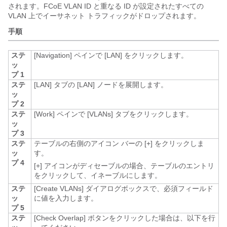
されます。FCoE VLAN ID と重なる ID が設定されたすべての
VLAN 上でイーサネット トラフィックがドロップされます。
手順
ステ
[Navigation]
ペインで [LAN]
をクリックします。
ッ
プ 1
ステ
[LAN]
タブの [LAN]
ノードを展開します。
ッ
プ 2
ステ
[Work]
ペインで [VLANs]
タブをクリックします。
ッ
プ 3
ステ
テーブルの右側のアイコン バーの [+]
をクリックしま
ッ
す。
プ 4
[+]
アイコンがディセーブルの場合、テーブルのエントリ
をクリックして、イネーブルにします。
ステ
[Create VLANs]
ダイアログボックスで、必須フィールド
ッ
に値を入力します。
プ 5
ステ
[Check Overlap]
ボタンをクリックした場合は、以下を行