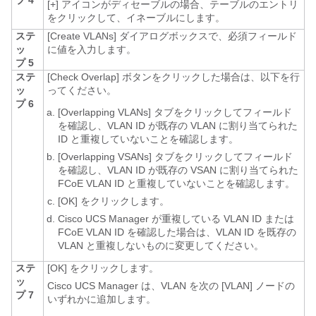
プ 4
[+]
アイコンがディセーブルの場合、テーブルのエントリ
をクリックして、イネーブルにします。
ステ
[Create VLANs]
ダイアログボックスで、必須フィールド
ッ
に値を入力します。
プ 5
ステ
[Check Overlap]
ボタンをクリックした場合は、以下を行
ッ
ってください。
プ 6
[Overlapping VLANs]
タブをクリックしてフィールド
を確認し、VLAN ID が既存の VLAN に割り当てられた
ID と重複していないことを確認します。
[Overlapping VSANs]
タブをクリックしてフィールド
を確認し、VLAN ID が既存の VSAN に割り当てられた
FCoE VLAN ID と重複していないことを確認します。
[OK]
をクリックします。
Cisco UCS Manager
が重複している VLAN ID または
FCoE VLAN ID を確認した場合は、VLAN ID を既存の
VLAN と重複しないものに変更してください。
ステ
[OK]
をクリックします。
ッ
Cisco UCS Manager
は、VLAN を次の [VLAN]
ノードの
プ 7
いずれかに追加します。