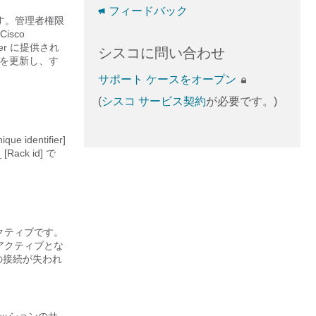
フィードバック
ます。管理者権限
isco
er
に提供され
シスコに問い合わせ
ルを更新し、す
サポート ケースをオープン
(
シスコ サービス契約
が必要です。)
dentifier]
[Rack id] で
クティブです。
アクティブとな
の接続が失われ