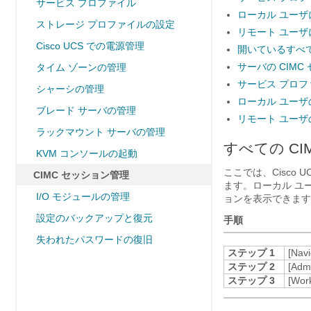
サービス プロファイル
ローカル ユーザ
ストレージ プロファイルの設定
リモート ユーザ
Cisco UCS での電源管理
開いているすべて
サーバの CIM
タイム ゾーンの管理
サービス プロフ
シャーシの管理
ローカル ユーザ
ブレード サーバの管理
リモート ユーザ
ラックマウント サーバの管理
すべての C
KVM コンソールの起動
ここでは、
Cisco U
CIMC セッション管理
ます。ローカル ユー
I/O モジュールの管理
ョンを表示できます
設定のバックアップと復元
手順
失われたパスワードの復旧
ステップ 1
[Navi
ステップ 2
[Adm
ステップ 3
[Wor