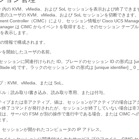
r
内の KVM、vMedia、および SoL セッションを表示および終了でき
のユーザの KVM、vMedia、および SoL セッションを切断できます。C
nagement Controller（CIMC）により、セッション情報が
Cisco UCS Manag
anager
は CIMC からイベントを取得すると、そのセッション テーブ
を表示します。
の情報で構成されます。
ンを開始したユーザの名前。
ッションに関連付けられた ID。ブレードのセッション ID の形式は [unique i
 _ [Blade id] です。ラックのセッション ID の形式は [unique identifier] _ 0 _ 
：KVM、vMedia、または SoL。
ベル：読み取り/書き込み、読み取り専用、または付与。
ティブまたは非アクティブ。値は、セッションがアクティブの場合はア
ン終了コマンドが発行されたが、セッションが終了していない場合は非
は、サーバの FSM が別の操作で進行中である場合、または CIMC へ
ます。
セッションが開かれたコンピュータの IP アドレス。