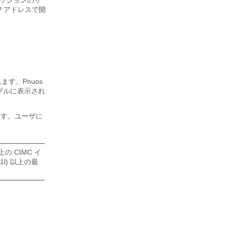
セッションのサ
P アドレスで開
ます。Pnuos
ーブルに表示され
ます。ユーザに
の CIMC イ
l) 以上の最