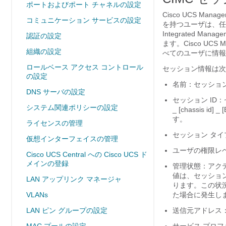
ポートおよびポート チャネルの設定
Cisco UCS Manage
コミュニケーション サービスの設定
を持つユーザは、任意
Integrated Ma
認証の設定
ます。
Cisco UCS M
組織の設定
べてのユーザに情報
ロールベース アクセス コントロール
セッション情報は次
の設定
名前：セッショ
DNS サーバの設定
セッション ID：セ
システム関連ポリシーの設定
_ [chassis id]
す。
ライセンスの管理
セッション タイプ
仮想インターフェイスの管理
ユーザの権限レ
Cisco UCS Central への Cisco UCS ド
メインの登録
管理状態：アク
値は、セッショ
LAN アップリンク マネージャ
ります。この状況
VLANs
た場合に発生し
LAN ピン グループの設定
送信元アドレス：