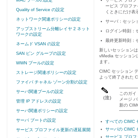
MAC プールの設定
サービス プロフ
ービス プロファ
Quality of Service の設定
くときにだけ表
ネットワーク関連ポリシーの設定
サーバ：セッシ
アップストリーム分離レイヤ 2 ネット
ログイン時刻：
ワークの設定
最終更新時刻：セ
ネームド VSAN の設定
新しいセッションは通
SAN ピン グループの設定
vMedia セッショ
ます。
WWN プールの設定
CIMC セッション
ストレージ関連ポリシーの設定
よって終了された 
ファイバ チャネル ゾーン分割の設定
サーバ関連プールの設定
このガイド
（注）
メージ バ
管理 IP アドレスの設定
新の CI
サーバ関連ポリシーの設定
サーバ ブートの設定
すべての CIMC
サーバの CIMC
サービス プロファイル更新の遅延展開
サービス プロフ