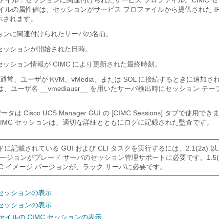
ァイル：セッションに関連付けられたサービス プロファイル。CIMC 
イルの属性値は、セッションがサービス プロファイルから提供された I
示されます。
ョンに関連付けられたサーバの名前。
セッションが開始された日時。
ッション情報が CIMC により更新された最終時刻。
常、ユーザが KVM、vMedia、または SOL に接続するときに追加され
ンは、ユーザ名 __vmediausr__ を用いたサーバ検出時にセッション テ
 データは
Cisco UCS Manager GUI
の [CIMC Sessions]
タブで使用でき
CIMC セッションは、適切な詳細とともにログに記録された監査です。
に記載されている GUI および CLI タスクを実行するには、2.1(2a) 以上
ージョンがブレード サーバのセッション管理サポートに必要です。1.5(1
MC イメージ バージョンが、ラック サーバに必要です。
 セッションの表示
 セッションの表示
ァイルの CIMC セッションの表示