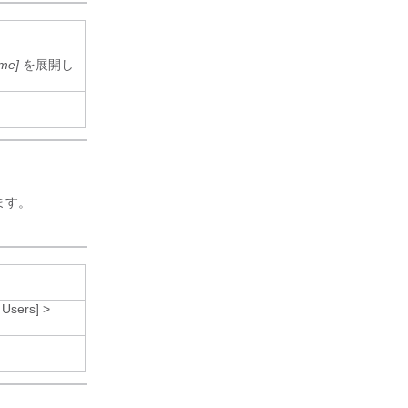
ame]
を展開し
ます。
 Users]
>