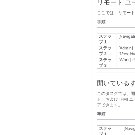
リモート ユ
ここでは、リモート
手順
ステッ
[Navigat
プ 1
ステッ
[Admin]
プ 2
[
User N
ステッ
[Work]
ペ
プ 3
開いているす
このタスクでは、開
ト、および IPMI
アできます。
手順
ステッ
[Navig
プ 1