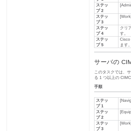
ステッ
[Admi
プ 2
ステッ
[Work
プ 3
ステッ
クリア
プ 4
す。
ステッ
Cisco
プ 5
ます
サーバの C
このタスクでは、サ
る 1 つ以上の C
手順
ステッ
[Navig
プ 1
ステッ
[Equi
プ 2
ステッ
[Work
プ 3