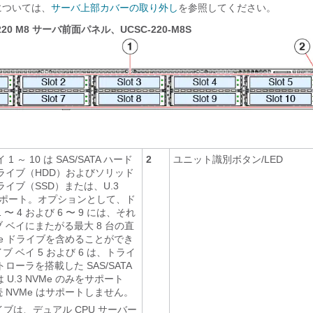
については、
サーバ上部カバーの取り外し
を参照してください。
 C220 M8 サーバ前面パネル、UCSC-220-M8S
1 ～ 10 は SAS/SATA ハード
2
ユニット識別ボタン/LED
ライブ（HDD）およびソリッド
ライブ（SSD）または、U.3
をサポート。オプションとして、ド
 〜 4 および 6 〜 9 には、それ
 ベイにまたがる最大 8 台の直
Me ドライブを含めることができ
 ベイ 5 および 6 は、トライ
ローラを搭載した SAS/SATA
 U.3 NVMe のみをサポート
 NVMe はサポートしません。
ライブは、デュアル CPU サーバー