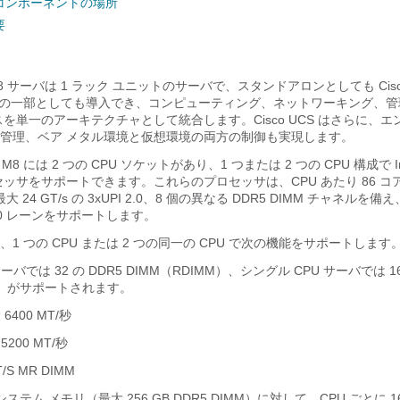
コンポーネントの場所
要
20 M8 サーバは 1 ラック ユニットのサーバで、スタンドアロンとしても Cisco U
System の一部としても導入でき、コンピューティング、ネットワーキング、
を単一のアーキテクチャとして統合します。Cisco UCS はさらに、
管理、ベア メタル環境と仮想環境の両方の制御も実現します。
20 M8 には 2 つの CPU ソケットがあり、1 つまたは 2 つの CPU 構成で Int
セッサをサポートできます。これらのプロセッサは、CPU あたり 86 コ
最大 24 GT/s の 3xUPI 2.0、8 個の異なる DDR5 DIMM チャネルを備
5.0 レーンをサポートします。
1 つの CPU または 2 つの同一の CPU で次の機能をサポートします
ーバでは 32 の DDR5 DIMM（RDIMM）、シングル CPU サーバでは 16
MM）がサポートされます。
 6400 MT/秒
5200 MT/秒
/S MR DIMM
のシステム メモリ（最大 256 GB DDR5 DIMM）に対して、CPU ごとに 16