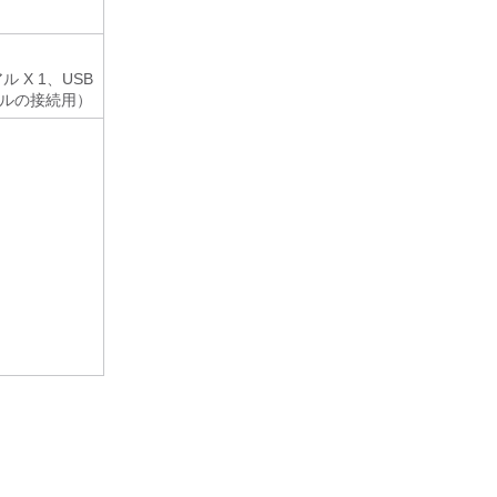
アル X 1、USB
ーブルの接続用）