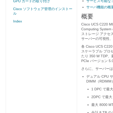
サービス可能な
GPU カードの取り付け
サーバ機能の概
Cisco ソフトウェア管理のインストー
ル
概要
Index
Cisco UCS C2
Computing 
ストレージ アクセス
サーバーの可視性、
各 Cisco UCS C2
スケーラブル プロ
たり 350 W TDP、
PCIe バージョン 
さらに、サーバーは、
デュアル CPU サ
DIMM（RDI
1 DPC で最大
2DPC で最大 
最大 8000 MT
合計 8 TB 