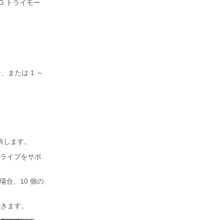
 G トライモー
、または 1 ～
提供します。
e ドライブをサポ
場合、10 個の
トできます。