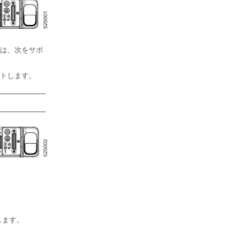
バには、次をサポ
ポートします。
します。