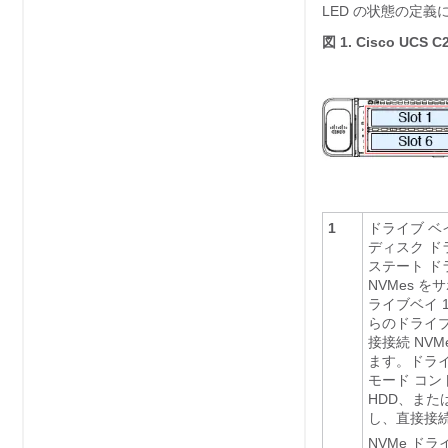
LED の状態の定義
図 1.
Cisco UCS
1
ドライブ ベイ 
ディスク ド
ステート ド
NVMes 
ライブベイ 1
らのドライブ
接接続 NV
ます。ドライブ
モード コント
HDD、または
し、直接接続
NVMe ド