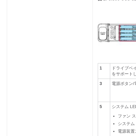
1
ドライブベイ 1 
をサポート
3
電源ボタン/
5
システム L
ファン ス
システム 
電源装置