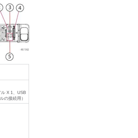
アル X 1、USB
ーブルの接続用）