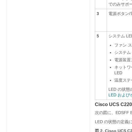
でのみサポ
3
電源ボタン/
5
システム L
ファン ス
システム 
電源装置
ネットワ
LED
温度ステー
LED の状
LED およ
Cisco UCS C
次の図に、EDSFF
LED の状態の定義
図 2.
Cisco UCS