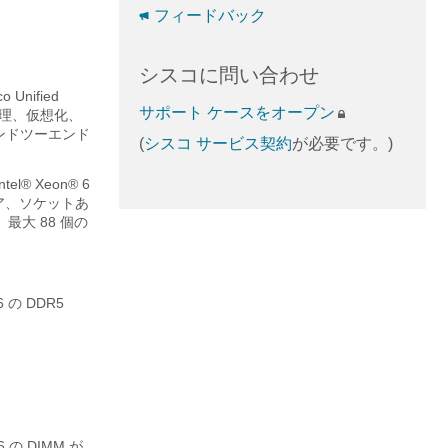
フィードバック
シスコに問い合わせ
nified
サポート ケースをオープン
管理、仮想化、
エンドツーエンド
(
シスコ サービス契約
が必要です。)
el® Xeon® 6
ア、ソケットあ
え、最大 88 個の
。
 の DDR5
 の DIMM が