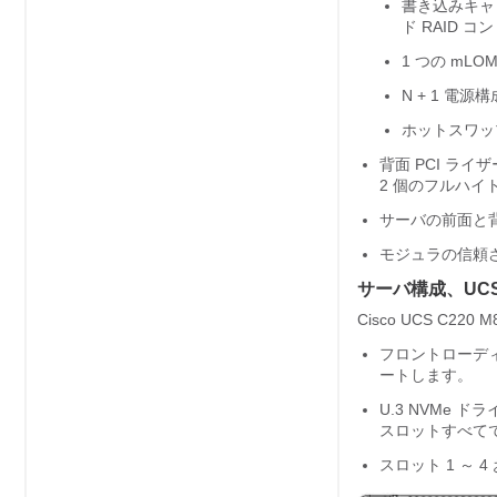
書き込みキャッ
ド RAID 
1 つの mLOM
N + 1 電
ホットスワッ
背面 PCI ライ
2 個のフルハイト
サーバの前面と背面
モジュラの信頼さ
サーバ構成、UCSC
Cisco UCS 
フロントローディング
ートします。
U.3 NVMe
スロットすべて
スロット 1 ～ 4