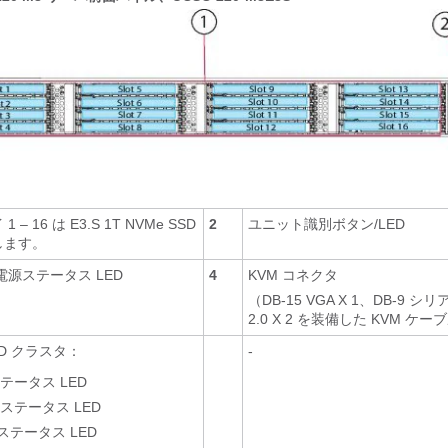
– 16 は E3.S 1T NVMe SSD
2
ユニット識別ボタン/LED
します。
電源ステータス LED
4
KVM コネクタ
（DB-15 VGA X 1、DB-9 シリ
2.0 X 2 を装備した KVM ケ
ED クラスタ：
-
テータス LED
ステータス LED
ステータス LED