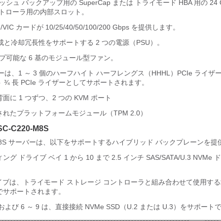
シュ バックアップ用の SuperCap または トライモード HBA 用の 24
コントローラ用の内部スロット。
/VIC カードが 10/25/40/50/100/200 Gbps を提供します。
源構成と冷却冗長性をサポートする 2 つの電源（PSU）。
プ可能な 6 基のモジュール型ファン。
ザーは、1 ～ 3 個のハーフハイト ハーフレングス（HHHL）PCIe ライザー
 ¾ 長 PCIe ライザーとしてサポートされます。
に 1 つずつ、2 つの KVM ポート
れたプラットフォームモジュール（TPM 2.0）
-C220-M8S
C220 M8S サーバーは、以下をサポートするハイブリッド バックプレーンを
 ドライブ ベイ 1 から 10 まで 2.5 インチ SAS/SATA/U.3 NVM
 ドライブは、トライモード ストレージ コントローラと組み合わせて使用する
でサポートされます。
 および 6 ～ 9 は、直接接続 NVMe SSD（U.2 または U.3）をサポー