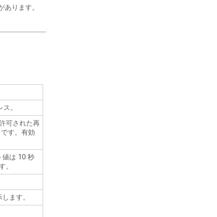
要があります。
レス。
とが許可された再
 です。有効
値は 10 秒
です。
示します。