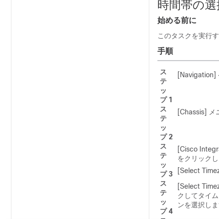
時間帯の選
始める前に
このタスクを実行す
手順
ス
[Navigation]
テ
ッ
プ 1
ス
[Chassis]
メニ
テ
ッ
プ 2
ス
[Cisco Integ
テ
をクリックし
ッ
[Select Time
プ 3
ス
[Select Time
テ
クしてタイム 
ッ
ンを選択しま
プ 4