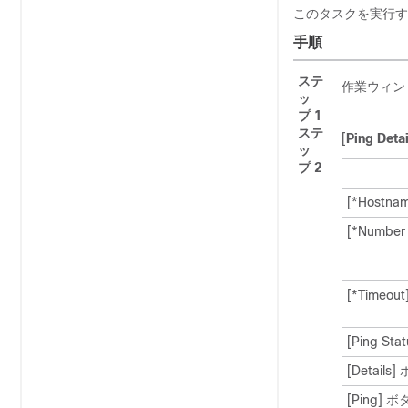
このタスクを実行する
手順
ステ
作業ウィンド
ッ
プ 1
ステ
[
Ping Detai
ッ
プ 2
[*Hostnam
[*Number 
[*Timeout
[Ping Stat
[Details]
[Ping]
ボ