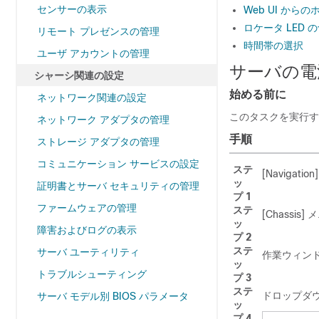
センサーの表示
Web UI からの
ロケータ LED 
リモート プレゼンスの管理
時間帯の選択
ユーザ アカウントの管理
サーバの電
シャーシ関連の設定
始める前に
ネットワーク関連の設定
このタスクを実行する
ネットワーク アダプタの管理
手順
ストレージ アダプタの管理
コミュニケーション サービスの設定
ステ
[Navigation]
ッ
証明書とサーバ セキュリティの管理
プ 1
ファームウェアの管理
ステ
[Chassis]
メニ
ッ
障害およびログの表示
プ 2
ステ
サーバ ユーティリティ
作業ウィンドウ
ッ
トラブルシューティング
プ 3
ステ
ドロップダ
サーバ モデル別 BIOS パラメータ
ッ
プ 4