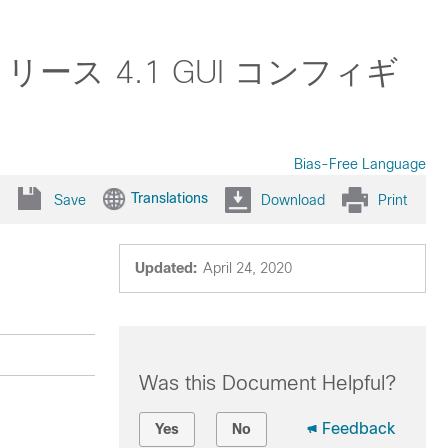
ler リリース 4.1 GUI コンフィギ
Bias-Free Language
Translations
Save
Download
Print
Updated:
April 24, 2020
Was this Document Helpful?
Feedback
Yes
No