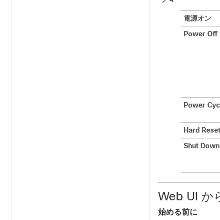
電源オン
Power Off
Power Cyc
Hard Rese
Shut Down
Web UI 
始める前に