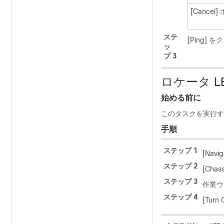
[Cancel]
ステ
[Ping]
をク
ッ
プ 3
ロケータ L
始める前に
このタスクを実行する
手順
ステップ 1
[Navig
ステップ 2
[Chass
ステップ 3
作業ウ
ステップ 4
[Turn 