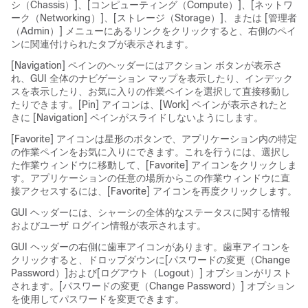
シ（Chassis）]、[コンピューティング（Compute）]、[ネットワ
ーク（Networking）]、[ストレージ（Storage）]、または
[管理者
（Admin）]
メニューにあるリンクをクリックすると、右側のペイ
ンに関連付けられたタブが表示されます。
[Navigation]
ペインのヘッダーにはアクション ボタンが表示さ
れ、GUI 全体のナビゲーション マップを表示したり、インデック
スを表示したり、お気に入りの作業ペインを選択して直接移動し
たりできます。[Pin]
アイコンは、[Work]
ペインが表示されたと
きに [Navigation]
ペインがスライドしないようにします。
[Favorite]
アイコンは星形のボタンで、アプリケーション内の特定
の作業ペインをお気に入りにできます。これを行うには、選択し
た作業ウィンドウに移動して、[Favorite]
アイコンをクリックしま
す。アプリケーションの任意の場所からこの作業ウィンドウに直
接アクセスするには、[Favorite]
アイコンを再度クリックします。
GUI ヘッダーには、シャーシの全体的なステータスに関する情報
およびユーザ ログイン情報が表示されます。
GUI ヘッダーの右側に歯車アイコンがあります。歯車アイコンを
クリックすると、ドロップダウンに[パスワードの変更（Change
Password）]
および[ログアウト（Logout）]
オプションがリスト
されます。[パスワードの変更（Change Password）] オプション
を使用してパスワードを変更できます。