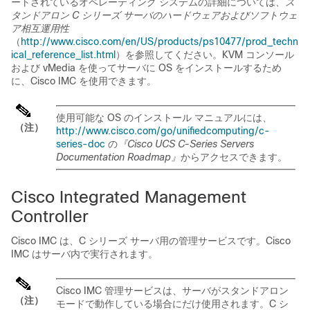
ートされているオペレーティング システムの詳細については、
ス
タンドアロン C シリーズ サーバのハードウェアおよびソフトウェ
ア相互運用性
（
http://www.cisco.com/en/US/products/ps10477/prod_techn
ical_reference_list.html
）を参照してください。KVM コンソール
および vMedia を使ってサーバに OS をインストールするため
に、
Cisco IMC
を使用できます。
使用可能な OS のインストール マニュアルには、
（注）
http://www.cisco.com/go/unifiedcomputing/c-
series-doc
の
『Cisco UCS C-Series Servers
Documentation Roadmap』
からアクセスできます。
Cisco Integrated Management
Controller
Cisco IMC
は、C シリーズ サーバ用の管理サービスです。
Cisco
IMC
はサーバ内で実行されます。
Cisco IMC
管理サービスは、サーバがスタンドアロン
（注）
モードで動作している場合にだけ使用されます。C シ