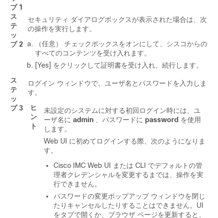
プ 1
ス
セキュリティ ダイアログボックスが表示された場合は、次
テ
の操作を実行します。
ッ
（任意） チェックボックスをオンにして、シスコからの
プ 2
すべてのコンテンツを受け入れます。
[Yes]
をクリックして証明書を受け入れ、続行します。
ス
ログイン ウィンドウで、ユーザ名とパスワードを入力しま
テ
す。
ッ
ヒ
プ 3
未設定のシステムに対する初回ログイン時には、ユ
ン
ーザ名に
admin
、パスワードに
password
を使用
ト
します。
Web UI に初めてログインする際、次のようになりま
す。
Cisco IMC
Web UI または CLI でデフォルトの管
理者クレデンシャルを変更するまでは、操作を実
行できません。
パスワードの変更ポップアップ ウィンドウを閉じ
たりキャンセルしたりすることはできません。UI
をタブで開くか、ブラウザ ページを更新すると、