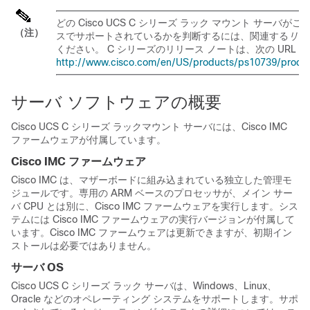
どの Cisco UCS C シリーズ ラック マウント サーバ
（注）
スでサポートされているかを判断するには、関連する
リリ
ください。
C シリーズのリリース ノートは、次の URL 
http://www.cisco.com/en/US/products/ps10739/prod_re
サーバ ソフトウェアの概要
Cisco UCS
C シリーズ
ラックマウント サーバには、Cisco IMC
ファームウェアが付属しています。
Cisco IMC
ファームウェア
Cisco IMC
は、マザーボードに組み込まれている独立した管理モ
ジュールです。専用の ARM ベースのプロセッサが、メイン サー
バ CPU とは別に、
Cisco IMC
ファームウェアを実行します。シス
テムには
Cisco IMC
ファームウェアの実行バージョンが付属して
います。
Cisco IMC
ファームウェアは更新できますが、初期イン
ストールは必要ではありません。
サーバ OS
Cisco UCS
C シリーズ
ラック サーバは、Windows、Linux、
Oracle などのオペレーティング システムをサポートします。サポ