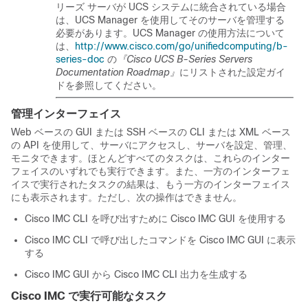
リーズ サーバが UCS システムに統合されている場合
は、UCS Manager を使用してそのサーバを管理する
必要があります。UCS Manager の使用方法について
は、
http://www.cisco.com/go/unifiedcomputing/b-
series-doc
の
『Cisco UCS B-Series Servers
Documentation Roadmap』
にリストされた設定ガイ
ドを参照してください。
管理インターフェイス
Web ベースの GUI または SSH ベースの CLI または XML ベース
の API を使用して、サーバにアクセスし、サーバを設定、管理、
モニタできます。ほとんどすべてのタスクは、これらのインター
フェイスのいずれでも実行できます。また、一方のインターフェ
イスで実行されたタスクの結果は、もう一方のインターフェイス
にも表示されます。ただし、次の操作はできません。
Cisco IMC
CLI を呼び出すために
Cisco IMC
GUI を使用する
Cisco IMC
CLI で呼び出したコマンドを
Cisco IMC
GUI に表示
する
Cisco IMC
GUI から
Cisco IMC
CLI 出力を生成する
Cisco IMC
で実行可能なタスク