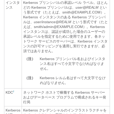
インスタ
Kerberos プリンシパルの承認レベル ラベル。ほとん
ンス
どの Kerberos プリンシパルは、
user@REALM
とい
う形式です（たとえば、smith@EXAMPLE.COM）。
Kerberos インスタンスのある Kerberos プリンシパ
ルは、
user/instance@REALM
という形式です（たと
えば、smith/admin@EXAMPLE.COM）。Kerberos
インスタンスは、認証が成功した場合のユーザーの
承認レベルを指定するために使用できます。各ネッ
トワーク サービスのサーバーは、Kerberos インスタ
ンスの許可マッピングを適用し実行できますが、必
須ではありません。
（注）
Kerberos プリンシパル名およびインスタ
ンス名はすべて小文字で
なければなりま
せん
。
（注）
Kerberos レルム名はすべて大文字で
なけ
ればなりません
。
KDC
ネットワーク ホストで稼働する Kerberos サーバー
2
およびデータベース プログラムで構成されるキー発
行局
Kerberos
Kerberos クレデンシャルのインフラストラクチャを