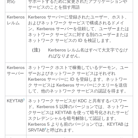
対応
サポートするために変更されたアプリケーションや
サービスのことを指す用語
Kerberos
Kerberos サーバーに登録されたユーザー、ホスト、
レルム
およびネットワーク サービスで構成されるドメイ
ン。Kerberos サーバーを信頼して、ユーザーまたは
ネットワーク サービスに対する別のユーザーまたは
ネットワーク サービスの ID を検証します。
（注）
Kerberos レルム名はすべて大文字で
なけ
ればなりません
。
Kerberos
ネットワーク ホストで稼働しているデーモン。ユー
サーバー
ザーおよびネットワーク サービスはそれぞれ
Kerberos サーバーに ID を登録します。ネットワー
ク サービスは Kerberos サーバーにクエリーを送信
して、他のネットワーク サービスの認証を得ます。
KEYTAB
ネットワーク サービスが KDC と共有するパスワー
3
ド。Kerberos 5 以降のバージョンでは、ネットワー
クサービスは KEYTAB を使って暗号化されたサービ
スクレデンシャルを暗号解除して認証します。
Kerberos 5 よりも前のバージョンでは、KEYTAB は
SRVTAB
と呼ばれます。
4