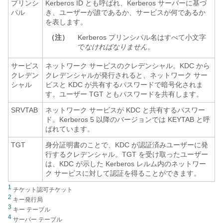
プリンシ
Kerberos ID とも呼ばれ、Kerberos サーバーに基づ
パル
き、ユーザーが誰であるか、サービスが何であるか
を表します。
（注）
Kerberos プリンシパル名はすべて小文字
で
なければなりません
。
サービス
ネットワーク サービスのクレデンシャル。KDC から
クレデン
クレデンシャルが発行されると、ネットワーク サー
シャル
ビスと KDC が共有するパスワードで暗号化されま
す。ユーザー TGT ともパスワードを共有します。
SRVTAB
ネットワーク サービスが KDC と共有するパスワー
ド。Kerberos 5 以降のバージョンでは KEYTAB と呼
ばれています。
TGT
身分証明書のことで、KDC が認証済みユーザーに発
行するクレデンシャル。TGT を受け取ったユーザー
は、KDC が示した Kerberos レルム内のネットワー
ク サービスに対して認証を得ることができます。
1
チケット認可チケット
2
キー発行局
3
キー テーブル
4
サーバー テーブル