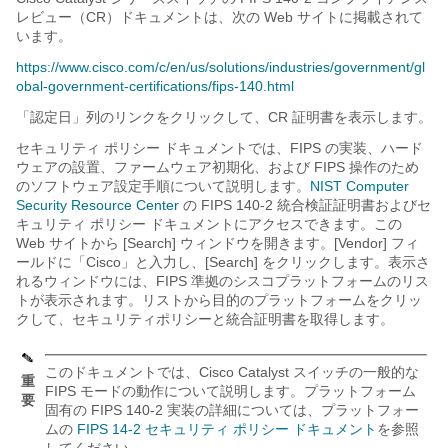
レビュー（CR）ドキュメントは、次の Web サイトに掲載されて
います。
https://www.cisco.com/c/en/us/solutions/industries/government/gl
obal-government-certifications/fips-140.html
「認定日」列のリンクをクリックして、CR 証明書を表示します。
セキュリティ ポリシー ドキュメントでは、FIPS の実装、ハード
ウェアの設置、ファームウェア初期化、および FIPS 操作のため
のソフトウェア設定手順について説明します。
NIST Computer
Security Resource Center
の FIPS 140-2 統合検証証明書およびセ
キュリティ ポリシー ドキュメントにアクセスできます。この
Web サイトから [Search] ウィンドウを開きます。[Vendor]
フィ
ールドに「Cisco」と入力し、[Search]
をクリックします。表示さ
れるウィンドウには、FIPS 準拠のシスコプラットフォームのリス
トが表示されます。リストから目的のプラットフォームをクリッ
クして、セキュリティポリシーと統合証明書を取得します。
このドキュメントでは、Cisco Catalyst スイッチの一般的な
重
FIPS モードの動作について説明します。プラットフォーム
要
固有の FIPS 140-2 実装の詳細については、プラットフォー
ムの
FIPS 14-2 セキュリティ ポリシー ドキュメント
を参照