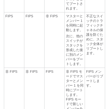
てブートさ
れます。
FIPS
FIPS
非 FIPS
マスターと
不正なスイ
メンバー 1
ッチのトラ
を同時に起
フィックチ
動します。
ャネルの保
護を防ぐた
次に、他の
めに、スタ
スイッチが
ック全体が
スタックを
リブートし
形成した後
ます。
に別のメン
バーをブー
トします。
非 FIPS
非 FIPS
FIPS
非 FIPS モ
FIPS メン
ードでマス
バーがリブ
ターとメン
ートしま
バー 1 を同
す。
時にブート
します。
FIPS モー
ドで新しい
メンバーを