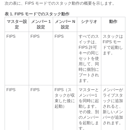
次の表に、FIPS モードでのスタック動作の概要を示します。
表 1.
FIPS モードでのスタック動作
マスター設
メンバー 1
メンバー N
シナリオ
動作
定
設定
設定
FIPS
FIPS
FIPS
すべてのス
スタックは
イッチは、
FIPS モー
FIPS 許可
ドで起動し
キーの同じ
ます。
セットを使
用して、同
時に個別に
ブートされ
ます。
FIPS
FIPS
FIPS（ス
マスターと
メンバーが
タックが収
メンバー1
ライブスタ
束した後に
を同時に起
ックに追加
起動）
動します。
されると、
その後、別
新しいメン
のメンバー
バーが追加
を起動しま
されます。
す。