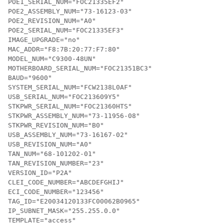
POE1_SERIAL_NUM="FOC21335EF2"

POE2_ASSEMBLY_NUM="73-16123-03"

POE2_REVISION_NUM="A0"

POE2_SERIAL_NUM="FOC21335EF3"

IMAGE_UPGRADE="no"

MAC_ADDR="F8:7B:20:77:F7:80"

MODEL_NUM="C9300-48UN"

MOTHERBOARD_SERIAL_NUM="FOC21351BC3"

BAUD="9600"

SYSTEM_SERIAL_NUM="FCW2138L0AF"

USB_SERIAL_NUM="FOC213609Y5"

STKPWR_SERIAL_NUM="FOC21360HTS"

STKPWR_ASSEMBLY_NUM="73-11956-08"

STKPWR_REVISION_NUM="B0"

USB_ASSEMBLY_NUM="73-16167-02"

USB_REVISION_NUM="A0"

TAN_NUM="68-101202-01"

TAN_REVISION_NUMBER="23"

VERSION_ID="P2A"

CLEI_CODE_NUMBER="ABCDEFGHIJ"

ECI_CODE_NUMBER="123456"

TAG_ID="E20034120133FC00062B0965"

IP_SUBNET_MASK="255.255.0.0"

TEMPLATE="access"
