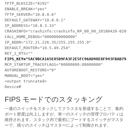
TFTP_BLKSIZE="8192"

ENABLE_BREAK="yes"

TFTP_SERVER="10.8.0.6"

DEFAULT_GATEWAY="10.8.0.1"

IP_ADDRESS="10.8.3.33"

CRASHINFO="crashinfo:crashinfo_RP_00_00_20180420-02085
CALL_HOME_DEBUG="0000000000000"

IP_ADDR="172.21.226.35/255.255.255.0"

DEFAULT_ROUTER="10.5.49.254"

RET_2_RTS=""
FIPS_KEY="5AC9BCA165E85D9FA3F2E5FC96AD98E8F943FBAB79B9
MCP_STARTUP_TRACEFLAGS="00000000:00000000"

AUTOREBOOT_RESTORE="0"

MANUAL_BOOT="yes"

<output truncated>

Device#
FIPS モードでのスタッキング
一連のスイッチをスタックしてクラスタを形成することで、集約
ポート密度は向上しますが、単一のスイッチの管理プロパティは
維持されます。スタック内で最初にブートするスイッチがマスタ
ーで、残りのスイッチはマスターによって制御されます。