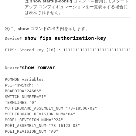
は
show startup-config
コマンドを使用してスタート
アップ コンフィギュレーションを一覧表示する場合に
は表示されません。
次に、
show
コマンドの出力例を示します。
show fips authorization-key
Device# 
FIPS: Stored key (16) : 111111111111111111111111111111
show romvar
Device#
ROMMON variables:

PS1="switch: "

BOARDID="24666"

SWITCH_NUMBER="1"

TERMLINES="0"

MOTHERBOARD_ASSEMBLY_NUM="73-18506-02"

MOTHERBOARD_REVISION_NUM="04"

MODEL_REVISION_NUM="P2A"

POE1_ASSEMBLY_NUM="73-16123-03"

POE1_REVISION_NUM="A0"
