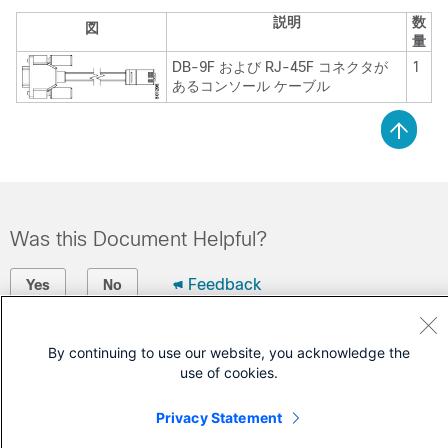
説明
数
図
量
DB-9F および RJ-45F コネクタが
1
あるコンソール ケーブル
Was this Document Helpful?
Feedback
Yes
No
Contact Cisco
By continuing to use our website, you acknowledge the
use of cookies.
Open a Support Case
(Requires a
Cisco Service Contract
)
Privacy Statement