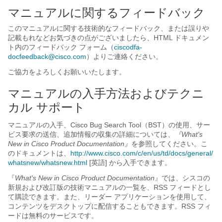
マニュアルに関するフィードバック
このマニュアルに関する技術的なフィードバック、または誤りや
記載もれなどお気づきの点がございましたら、HTML ドキュメン
ト内のフィードバック フォーム（
ciscodfa-
docfeedback@cisco.com
）よりご連絡ください。
ご協力をよろしくお願いいたします。
マニュアルの入手方法およびテクニ
カル サポート
マニュアルの入手、Cisco Bug Search Tool（BST）の使用、サー
ビス要求の送信、追加情報の収集の詳細については、
『What's
New in Cisco Product Documentation』
を参照してください。こ
のドキュメントは、
http:/​/​www.cisco.com/​c/​en/​us/​td/​docs/​general/​
whatsnew/​whatsnew.html
[英語] から入手できます。
『
What's New in Cisco Product Documentation
』では、シスコの
新規および改訂版の技術マニュアルの一覧を、RSS フィードとし
て購読できます。また、リーダー アプリケーションを使用して、
コンテンツをデスクトップに配信することもできます。RSS フィ
ードは無料のサービスです。