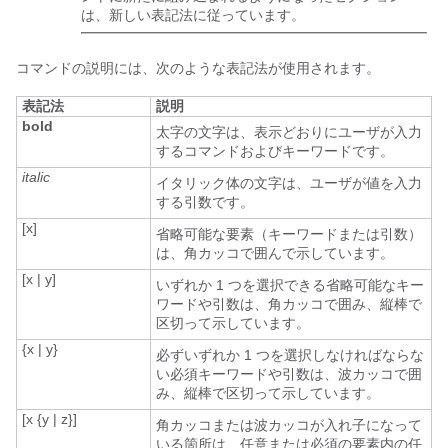
は、新しい表記法に従っています。
コマンドの説明には、次のような表記法が使用されます。
表記法
説明
bold
太字の文字は、表示どおりにユーザが入力
するコマンドおよびキーワードです。
italic
イタリック体の文字は、ユーザが値を入力
する引数です。
[x]
省略可能な要素（キーワードまたは引数）
は、角カッコで囲んで示しています。
[x | y]
いずれか 1 つを選択できる省略可能なキー
ワードや引数は、角カッコで囲み、縦棒で
区切って示しています。
{x | y}
必ずいずれか 1 つを選択しなければならな
い必須キーワードや引数は、波カッコで囲
み、縦棒で区切って示しています。
[x {y | z}]
角カッコまたは波カッコが入れ子になって
いる箇所は、任意または必須の要素内の任