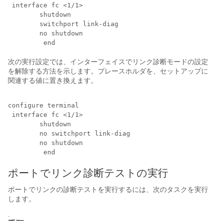
 interface fc <
1/1
>

 	shutdown

 	switchport link-diag

 	no shutdown

次の実行設定では、インターフェイスでリンク診断モードの設定
を解除する方法を示します。プレースホルダを、セットアップに
関連する値に置き換えます。
configure terminal

 interface fc <
1/1
>

 	shutdown

 	no switchport link-diag

 	no shutdown

ポートでリンク診断テストの実行
ポートでリンクの診断テストを実行するには、次のタスクを実行
します。
.