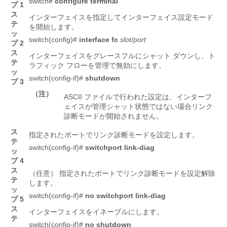
switch#
configure terminal
プ 1
ス
インターフェイスを指定してインターフェイス設定モード
テ
を開始します。
ッ
switch(config)#
interface fc
slot/port
プ 2
ス
インターフェイスをグレースフルにシャット ダウンし、ト
テ
ラフィック フローを管理で無効にします。
ッ
switch(config-if)#
shutdown
プ 3
（注）
ASCII ファイルで行われた設定は、インターフ
ェイスが管理シャット状態ではない場合リンク
診断モードが開始されません。
ス
指定されたポートでリンク診断モードを設定します。
テ
switch(config-if)#
switchport link-diag
ッ
プ 4
ス
（任意） 指定されたポートでリンク診断モードを設定解除
テ
します。
ッ
switch(config-if)#
no switchport link-diag
プ 5
ス
インターフェイスをイネーブルにします。
テ
switch(config-if)#
no shutdown