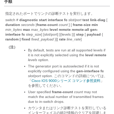
手順
指定されたポートでリンクの診断テストを実行します。
switch #
diagnostic start
interface fc
slot/port
test link-diag
[
duration
seconds
|
frame-count
count
] [
frame-size min
min_bytes
max
max_bytes
level
remote
remote-all
gen-
interface fc
step_size] [slot/port] [{levels |}]
step
[
payload
{
random | fixed
fixed_payload
}][
rate
line_rate
]
（注）
By default, tests are run at all supported levels if
it is not explicitly selected using the
level
remote
levels
option.
The generator port is autoselected if it is not
explicitly configured using the
gen-interface fc
slot/port
option. このコマンドの詳細については、
「
Cisco IOS 9000シリーズ コマンド参照資料
」
を参照してください。
User specified
frame-count
count
may not
match the actual number of transmitted frames
due to in-switch drops.
カウンタまたはリンク診断テストを実行している
インターフェイスの統計情報のクリアを回避しま