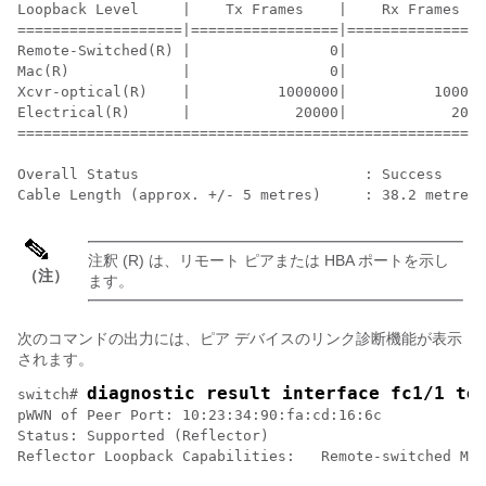
Loopback Level     |    Tx Frames    |    Rx Frames   
===================|=================|================
Remote-Switched(R) |                0|                
Mac(R)             |                0|                
Xcvr-optical(R)    |          1000000|          100000
Electrical(R)      |            20000|            2000
======================================================
Overall Status                          : Success

Cable Length (approx. +/- 5 metres)     : 38.2 metres
注釈 (R) は、リモート ピアまたは HBA ポートを示し
（注）
ます。
次のコマンドの出力には、ピア デバイスのリンク診断機能が表示
されます。
diagnostic result interface fc1/1 te
switch# 
pWWN of Peer Port: 10:23:34:90:fa:cd:16:6c

Status: Supported (Reflector)

Reflector Loopback Capabilities:   Remote-switched MAC