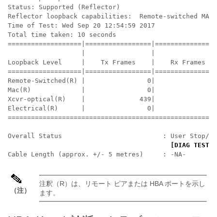
Status: Supported (Reflector)

Reflector loopback capabilities:  Remote-switched MAC 
Time of Test: Wed Sep 20 12:54:59 2017

Total time taken: 10 seconds

===================|=================|================
                   |                 |                
Loopback Level     |    Tx Frames    |    Rx Frames   
===================|=================|================
Remote-Switched(R) |                0|                
Mac(R)             |                0|                
Xcvr-optical(R)    |              439|              4
Electrical(R)      |                0|                
======================================================
Overall Status                          : User Stop/Mo
[DIAG TEST S
注釈（R）は、リモート ピアまたは HBA ポートを示し
（注）
ます。