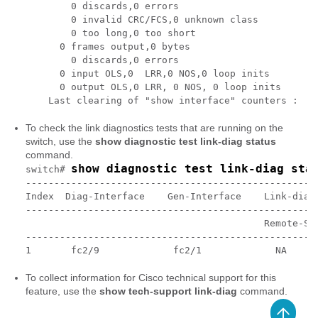
        0 discards,0 errors

        0 invalid CRC/FCS,0 unknown class

        0 too long,0 too short

      0 frames output,0 bytes

        0 discards,0 errors

      0 input OLS,0  LRR,0 NOS,0 loop inits

      0 output OLS,0 LRR, 0 NOS, 0 loop inits

To check the link diagnostics tests that are running on the
switch, use the
show diagnostic test link-diag status
command.
show diagnostic test link-diag sta
switch# 
---------------------------------------------------
Index  Diag-Interface    Gen-Interface    Link-diag 
---------------------------------------------------
                                          Remote-Sw
---------------------------------------------------
1       fc2/9             fc2/1             NA     
To collect information for Cisco technical support for this
feature, use the
show tech-support link-diag
command.