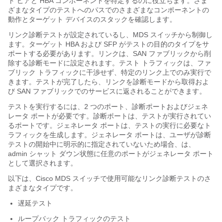
ト ピアと HBA コンポーネントを特定するのに役立ちます。さま
ざまなタイプのテストへのパスでのさまざまなコンポーネントの
動作とターゲット デバイスのスタックを確認します。
リンク診断テストが設定されているし、MDS スイッチから制御し
ます。ターゲット HBA および SFP がテストの目的のタイプをサ
ポートする必要があります。リンクは、SAN ファブリックから削
除する診断モードに設定されます。テスト トラフィックは、ファ
ブリック トラフィックに干渉せず、特定のリンク上でのみ実行で
きます。テストが完了したら、リンクを診断モードから取得およ
び SAN ファブリックでのサービスに返されることができます。
テストを実行するには、2 つのポート、診断ポートおよびジェネ
レータ ポートが必要です。診断ポートは、テストが実行されてい
るポートです。ジェネレータ ポートは、テストの実行に必要なト
ラフィックを生成します。ジェネレータ ポートは、ユーザが診断
テストの開始中に明示的に指定されていないため場合、は、
admin シャット ダウン状態に任意のポートがジェネレータ ポート
として選択されます。
以下は、Cisco MDS スイッチで使用可能なリンク診断テストのさ
まざまなタイプです。
遅延テスト
ループバック トラフィックのテスト