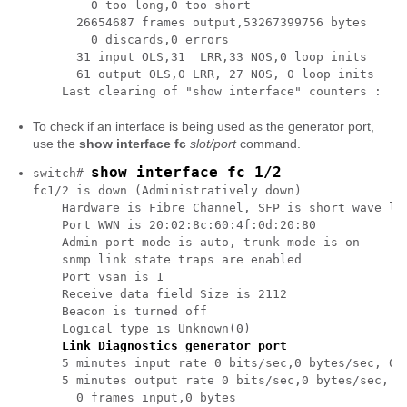
        0 too long,0 too short

      26654687 frames output,53267399756 bytes

        0 discards,0 errors

      31 input OLS,31  LRR,33 NOS,0 loop inits

      61 output OLS,0 LRR, 27 NOS, 0 loop inits

    Last clearing of "show interface" counters :  n
To check if an interface is being used as the generator port,
use the
show interface fc
slot/port
command.
show interface fc 1/2
switch# 
fc1/2 is down (Administratively down)

    Hardware is Fibre Channel, SFP is short wave las
    Port WWN is 20:02:8c:60:4f:0d:20:80

    Admin port mode is auto, trunk mode is on

    snmp link state traps are enabled

    Port vsan is 1

    Receive data field Size is 2112

    Beacon is turned off

    Logical type is Unknown(0)

Link Diagnostics generator port
    5 minutes input rate 0 bits/sec,0 bytes/sec, 0 f
    5 minutes output rate 0 bits/sec,0 bytes/sec, 0 
      0 frames input,0 bytes
