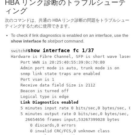
HBA リンク診断のトラブルシューテ
ィング
次のコマンドは、共通の HBA リンク診断の問題をトラブルシュー
ティングするために使用できます。
To check if link diagnostics is enabled on an interface, use the
show interface fc
slot/port
command.
show interface fc 1/37
switch#
Hardware is Fibre Channel, SFP is short wave laser w
    Port WWN is 20:25:40:55:39:0c:70:80

    Admin port mode is auto, trunk mode is on

    snmp link state traps are enabled

    Port vsan is 1

    Receive data field Size is 2112

    Beacon is turned off

    Logical type is edge

Link Diagnostics enabled
    5 minutes input rate 0 bits/sec,0 bytes/sec, 0 f
    5 minutes output rate 0 bits/sec,0 bytes/sec, 0 
      26654656 frames input,53267399028 bytes

        0 discards,0 errors

        0 invalid CRC/FCS,0 unknown class
