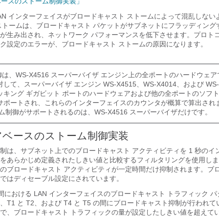
ベースのストーム制御実装」
AN インターフェイスがブロードキャスト ストームによって混乱しない
ストームは、ブロードキャスト パケットがサブネットにフラッディング
が生み出され、ネットワーク パフォーマンスを低下させます。プロト
ク設定のエラーが、ブロードキャスト ストームの原因になります。
御は、WS-X4516 スーパーバイザ エンジン上の全ポートのハードウェ
て、スーパーバイザ エンジン WS-X4515、WS-X4014、および WS-X
ッキング ギガビット ポートのハードウェアおよび他の全ポートのソフ
サポートされ、これらのインターフェイスのカウンタが概算で算出され
ム制御がサポートされるのは、WS-X4516 スーパーバイザだけです。
アベースのストーム制御実装
制は、サブネット上でのブロードキャスト アクティビティを 1 秒のイ
をあらかじめ定義されたしきい値と比較するフィルタリングを使用しま
のブロードキャスト アクティビティが一定時間だけ抑制されます。ブ
ではディセーブル設定にされています。
における LAN インターフェイスのブロードキャスト トラフィック 
T1 と T2、および T4 と T5 の間にブロードキャスト抑制が行われ
で、ブロードキャスト トラフィックの量が設定したしきい値を超えて