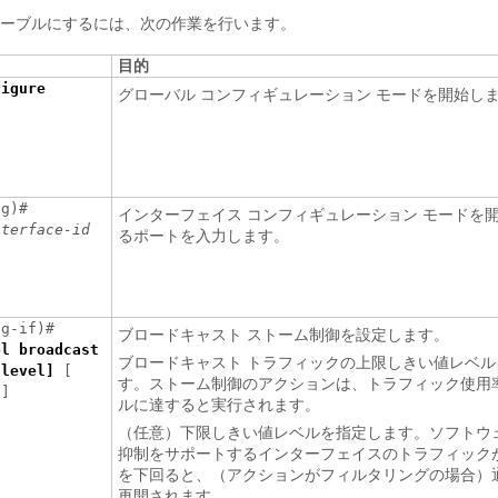
ーブルにするには、次の作業を行います。
目的
figure
グローバル コンフィギュレーション モードを開始し
ig)#
インターフェイス コンフィギュレーション モードを
nterface-id
るポートを入力します。
ig-if)#
ブロードキャスト ストーム制御を設定します。
ol broadcast
ブロードキャスト トラフィックの上限しきい値レベル
 level]
[
す。ストーム制御のアクションは、トラフィック使用
]
ルに達すると実行されます。
（任意）下限しきい値レベルを指定します。ソフトウ
抑制をサポートするインターフェイスのトラフィック
を下回ると、（アクションがフィルタリングの場合）
再開されます。