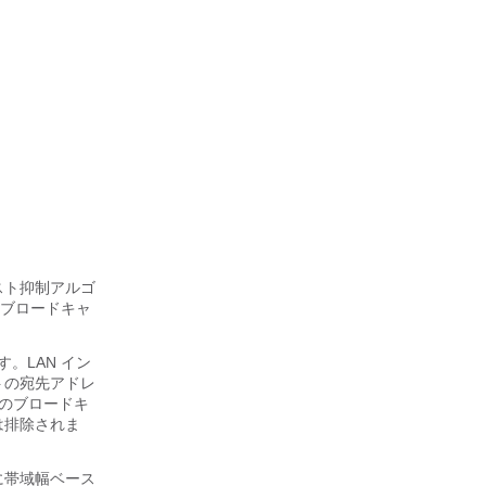
スト抑制アルゴ
ブロードキャ
す。LAN イン
トの宛先アドレ
のブロードキ
は排除されま
に帯域幅ベース