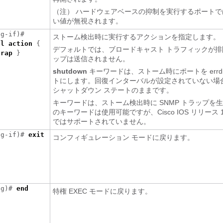
（注） ハードウェアベースの抑制を実行するポートで
い値が無視されます。
ig-if)#
ストーム検出時に実行するアクションを指定します。
ol action
{
デフォルトでは、ブロードキャスト トラフィックが排
trap
}
ップは送信されません。
shutdown
キーワードは、ストーム時にポートを errdis
トにします。回復インターバルが設定されていない場
シャットダウン ステートのままです。
キーワードは、ストーム検出時に SNMP トラップを
のキーワードは使用可能ですが、Cisco IOS リリース 12.
ではサポートされていません。
ig-if)#
exit
コンフィギュレーション モードに戻ります。
ig)#
end
特権 EXEC モードに戻ります。