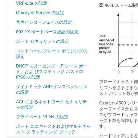
VRF-Lite の設定
図 40-1
ストーム制
Quality of Service の設定
音声インターフェイスの設定
802.1X ポートベース認証の設定
ポート セキュリティの設定
コントロール プレーン ポリシングの
設定
DHCP スヌーピング、IP ソース ガー
ド、およ びスタティック ホストの
IPSG の設定
ブロードキャスト抑
ダイナミック ARP インスペクション
リズムをさまざまな
の設定
スト パケット数が
ACL によるネットワーク セキュリテ
Catalyst 4
ィの設定
ターフェイスからス
スがブロードキャス
プライベート VLAN の設定
ャスト数を追跡しま
ポート ユニキャストおよびマルチキャ
す。
スト フ ラッディング ブロック
ハードウェアによる