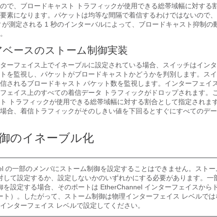
ので、ブロードキャスト トラフィックが使用できる総帯域幅に対する
要素になります。パケットは均等な間隔で着信するわけではないので、
ィが測定される 1 秒のインターバルによって、ブロードキャスト抑制の
。
アベースのストーム制御実装
ターフェイス上でイネーブルに設定されている場合、スイッチはインタ
トを監視し、パケットがブロードキャストかどうかを判別します。スイッ
信されるブロードキャスト パケット数を監視します。インターフェイ
フェイス上のすべての着信データ トラフィックがドロップされます。
ト トラフィックが使用できる総帯域幅に対する割合として指定されま
場合、着信トラフィックがそのしきい値を下回るとすぐにすべてのデー
御のイネーブル化
hannel の一部のメンバにストーム制御を設定することはできません。スト
対して設定するか、設定しないかのいずれかにする必要があります。一
を設定する場合、そのポートは EtherChannel インターフェイスか
ート）。したがって、ストーム制御は物理インターフェイス レベルでは
nnel インターフェイス レベルで設定してください。