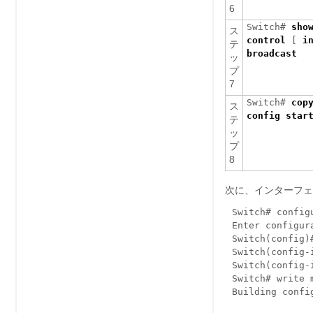
6
Switch#
sho
ス
control
[
i
テ
broadcast
ッ
プ
7
Switch#
cop
ス
config star
テ
ッ
プ
8
次に、インターフェ
Switch# config
Enter configur
Switch(config)
Switch(config-
Switch(config-
Switch# write 
Building confi