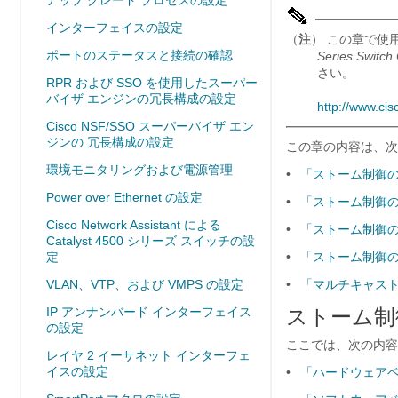
アップ グレード プロセスの設定
インターフェイスの設定
（
注
） この章で使
ポートのステータスと接続の確認
Series Switc
さい。
RPR および SSO を使用したスーパー
バイザ エンジンの冗長構成の設定
http://www.cis
Cisco NSF/SSO スーパーバイザ エン
ジンの 冗長構成の設定
この章の内容は、次
環境モニタリングおよび電源管理
•
「ストーム制御
Power over Ethernet の設定
•
「ストーム制御
Cisco Network Assistant による
•
「ストーム制御
Catalyst 4500 シリーズ スイッチの設
定
•
「ストーム制御
VLAN、VTP、および VMPS の設定
•
「マルチキャスト
IP アンナンバード インターフェイス
ストーム制
の設定
ここでは、次の内容
レイヤ 2 イーサネット インターフェ
イスの設定
•
「ハードウェア