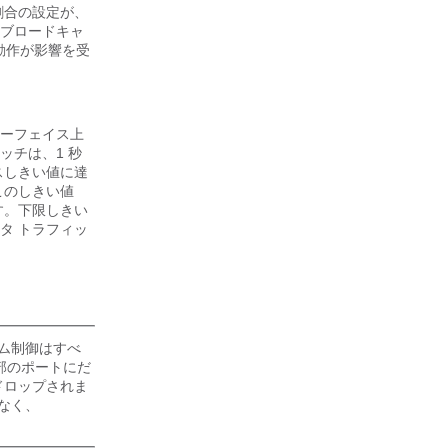
割合の設定が、
ブロードキャ
動作が影響を受
ーフェイス上
チは、1 秒
スしきい値に達
このしきい値
す。下限しきい
タ トラフィッ
ーム制御はすべ
部のポートにだ
らドロップされま
なく、