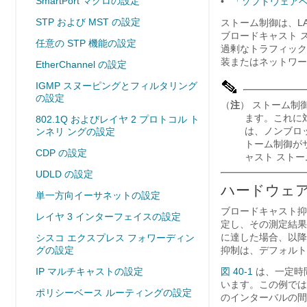
SmartPort マクロの設定
•
「ソフトウェア
STP および MST の設定
ストーム制御は、L
ブロードキャスト 
任意の STP 機能の設定
過剰なトラフィック
装またはネットワー
EtherChannel の設定
IGMP スヌーピングとフィルタリング
の設定
（
注
） ストーム制
ます。これに対し
802.1Q およびレイヤ 2 プロトコル ト
は、ノンブロ
ンネリ ングの設定
トーム制御が
CDP の設定
ャスト ストー
UDLD の設定
ハードウェ
単一方向イーサネットの設定
ブロードキャスト抑
レイヤ 3 インターフェイスの設定
定し、その測定結果
に達した場合、以降
シスコ エクスプレス フォワーディン
グの設定
抑制は、デフォルト
IP マルチキャストの設定
図 40-1
は、一定時間
います。この例では、
ポリシーベース ルーティングの設定
のインターバルの間