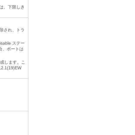
は、下限しき
除され、トラ
able ステー
合、ポートは
生成します。こ
1(19)EW