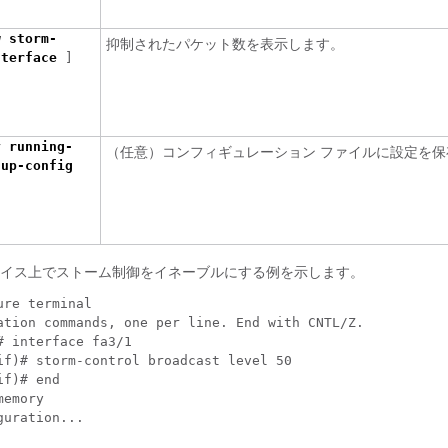
w storm-
抑制されたパケット数を表示します。
nterface
]
y running-
（任意）コンフィギュレーション ファイルに設定を保
tup-config
イス上でストーム制御をイネーブルにする例を示します。
ure terminal
ation commands, one per line. End with CNTL/Z.
# interface fa3/1
if)# storm-control broadcast level 50
if)# end
memory
guration...