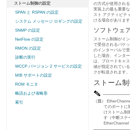
ストーム制御の設定
の方式が使用される
実装上の最も重要な
SPAN と RSPAN の設定
スト アクティビテ
ける場合があります
システム メッセージ ロギングの設定
ソフトウェ
SNMP の設定
ストーム制御がイン
NetFlow の設定
で受信されるパケッ
RMON の設定
のインターバルで受
した場合、インター
診断の実行
は、ブロードキャス
WCCP バージョン 2 サービスの設定
値が指定されている
クが転送されます。
MIB サポートの設定
ストーム制
ROM モニタ
略語および省略形
（
注
） EtherC
索引
てのポートに
けストーム制御
す（中断ステ
EtherCha