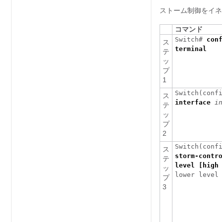
ストーム制御をイネ
コマンド
Switch#
con
ス
terminal
テ
ッ
プ
1
Switch(conf
ス
interface
i
テ
ッ
プ
2
Switch(conf
ス
storm-contr
テ
level [high
ッ
lower level
プ
3