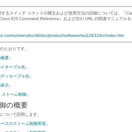
用するスイッチ コマンドの構文および使用方法の詳細については、『
Ca
h Cisco IOS Command Reference
』および次の URL の関連マニュアル
co.com/univercd/cc/td/doc/product/software/ios124/124cr/index.htm
のとおりです。
の概要」
のイネーブル化」
のディセーブル化」
の表示」
 ストーム制御」
御の概要
について説明します。
ベースのストーム制御実装」