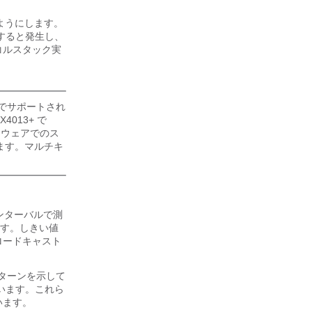
ようにします。
すると発生し、
コルスタック実
アでサポートされ
4013+ で
トウェアでのス
ます。マルチキ
ンターバルで測
す。しきい値
ロードキャスト
パターンを示して
ています。これら
います。