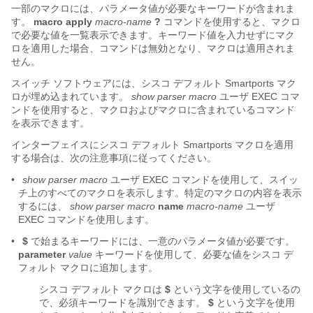
一部のマクロには、パラメータ値が必要なキーワードが含まれま
す。
macro
apply
macro-name
?
コマンドを使用すると、マクロ
で必要な値を一覧表示できます。キーワード値を入力せずにマク
ロを適用した場合、コマンドは無効となり、マクロは適用されま
せん。
スイッチ ソフトウェアには、シスコ デフォルト Smartports マク
ロが埋め込まれています。
show parser macro
ユーザ EXEC コマ
ンドを使用すると、マクロおよびマクロに含まれているコマンド
を表示できます。
インターフェイスにシスコ デフォルト Smartports マクロを適用
する場合は、次の注意事項に従ってください。
•
show parser macro
ユーザ EXEC コマンドを使用して、スイッ
チ上のすべてのマクロを表示します。特定のマクロの内容を表示
するには、
show parser macro
name
macro-name
ユーザ
EXEC コマンドを使用します。
•
$
で始まるキーワードには、一意のパラメータ値が必要です。
parameter
value
キーワードを使用して、必要な値をシスコ デ
フォルト マクロに追加します。
シスコ デフォルト マクロは
$
という文字を使用しているの
で、必須キーワードを識別できます。
$
という文字を使用