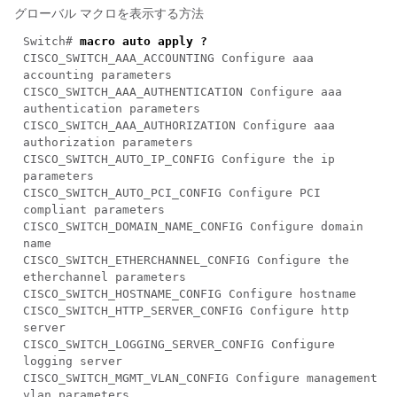
グローバル マクロを表示する方法
Switch#
macro auto apply ?
CISCO_SWITCH_AAA_ACCOUNTING Configure aaa
accounting parameters
CISCO_SWITCH_AAA_AUTHENTICATION Configure aaa
authentication parameters
CISCO_SWITCH_AAA_AUTHORIZATION Configure aaa
authorization parameters
CISCO_SWITCH_AUTO_IP_CONFIG Configure the ip
parameters
CISCO_SWITCH_AUTO_PCI_CONFIG Configure PCI
compliant parameters
CISCO_SWITCH_DOMAIN_NAME_CONFIG Configure domain
name
CISCO_SWITCH_ETHERCHANNEL_CONFIG Configure the
etherchannel parameters
CISCO_SWITCH_HOSTNAME_CONFIG Configure hostname
CISCO_SWITCH_HTTP_SERVER_CONFIG Configure http
server
CISCO_SWITCH_LOGGING_SERVER_CONFIG Configure
logging server
CISCO_SWITCH_MGMT_VLAN_CONFIG Configure management
vlan parameters