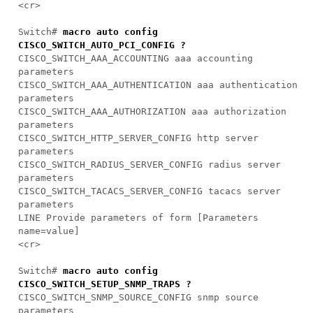
<cr>
Switch#
macro auto config
CISCO_SWITCH_AUTO_PCI_CONFIG ?
CISCO_SWITCH_AAA_ACCOUNTING aaa accounting
parameters
CISCO_SWITCH_AAA_AUTHENTICATION aaa authentication
parameters
CISCO_SWITCH_AAA_AUTHORIZATION aaa authorization
parameters
CISCO_SWITCH_HTTP_SERVER_CONFIG http server
parameters
CISCO_SWITCH_RADIUS_SERVER_CONFIG radius server
parameters
CISCO_SWITCH_TACACS_SERVER_CONFIG tacacs server
parameters
LINE Provide parameters of form [Parameters
name=value]
<cr>
Switch#
macro auto config
CISCO_SWITCH_SETUP_SNMP_TRAPS ?
CISCO_SWITCH_SNMP_SOURCE_CONFIG snmp source
parameters