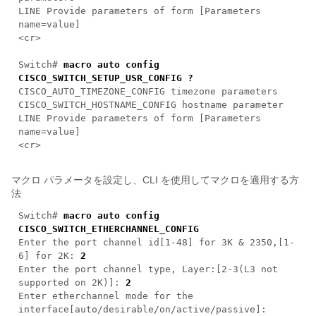
LINE Provide parameters of form [Parameters
name=value]
<cr>
Switch#
macro auto config
CISCO_SWITCH_SETUP_USR_CONFIG ?
CISCO_AUTO_TIMEZONE_CONFIG timezone parameters
CISCO_SWITCH_HOSTNAME_CONFIG hostname parameter
LINE Provide parameters of form [Parameters
name=value]
<cr>
マクロ パラメータを設定し、CLI を使用してマクロを適用する方
法
Switch#
macro auto config
CISCO_SWITCH_ETHERCHANNEL_CONFIG
Enter the port channel id[1-48] for 3K & 2350,[1-
6] for 2K:
2
Enter the port channel type, Layer:[2-3(L3 not
supported on 2K)]:
2
Enter etherchannel mode for the
interface[auto/desirable/on/active/passive]: