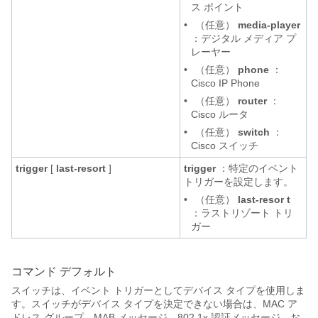
ス ポイント
•
（任意）
media-player
：デジタル メディア プ
レーヤー
•
（任意）
phone
：
Cisco IP Phone
•
（任意）
router
：
Cisco ルータ
•
（任意）
switch
：
Cisco スイッチ
trigger
[
last-resort
]
trigger
：特定のイベント
トリガーを設定します。
•
（任意）
last-resor
t
：ラストリゾート トリ
ガー
コマンド デフォルト
スイッチは、イベント トリガーとしてデバイス タイプを使用しま
す。スイッチがデバイス タイプを決定できない場合は、MAC ア
ドレス グループ、MAB メッセージ、802.1x 認証メッセージ、お