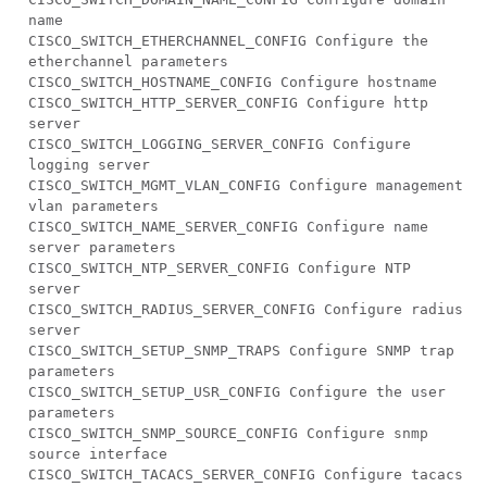
name
CISCO_SWITCH_ETHERCHANNEL_CONFIG Configure the
etherchannel parameters
CISCO_SWITCH_HOSTNAME_CONFIG Configure hostname
CISCO_SWITCH_HTTP_SERVER_CONFIG Configure http
server
CISCO_SWITCH_LOGGING_SERVER_CONFIG Configure
logging server
CISCO_SWITCH_MGMT_VLAN_CONFIG Configure management
vlan parameters
CISCO_SWITCH_NAME_SERVER_CONFIG Configure name
server parameters
CISCO_SWITCH_NTP_SERVER_CONFIG Configure NTP
server
CISCO_SWITCH_RADIUS_SERVER_CONFIG Configure radius
server
CISCO_SWITCH_SETUP_SNMP_TRAPS Configure SNMP trap
parameters
CISCO_SWITCH_SETUP_USR_CONFIG Configure the user
parameters
CISCO_SWITCH_SNMP_SOURCE_CONFIG Configure snmp
source interface
CISCO_SWITCH_TACACS_SERVER_CONFIG Configure tacacs