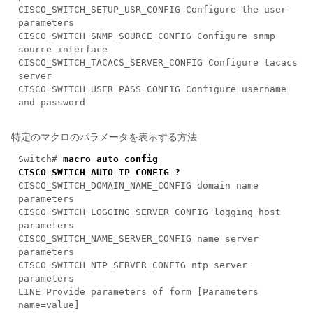
CISCO_SWITCH_SETUP_USR_CONFIG Configure the user
parameters
CISCO_SWITCH_SNMP_SOURCE_CONFIG Configure snmp
source interface
CISCO_SWITCH_TACACS_SERVER_CONFIG Configure tacacs
server
CISCO_SWITCH_USER_PASS_CONFIG Configure username
and password
特定のマクロのパラメータを表示する方法
Switch#
macro auto config
CISCO_SWITCH_AUTO_IP_CONFIG ?
CISCO_SWITCH_DOMAIN_NAME_CONFIG domain name
parameters
CISCO_SWITCH_LOGGING_SERVER_CONFIG logging host
parameters
CISCO_SWITCH_NAME_SERVER_CONFIG name server
parameters
CISCO_SWITCH_NTP_SERVER_CONFIG ntp server
parameters
LINE Provide parameters of form [Parameters
name=value]