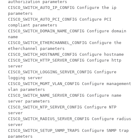
authorization parameters
CISCO_SWITCH_AUTO_IP_CONFIG Configure the ip
parameters
CISCO_SWITCH_AUTO_PCI_CONFIG Configure PCI
compliant parameters
CISCO_SWITCH_DOMAIN_NAME_CONFIG Configure domain
name
CISCO_SWITCH_ETHERCHANNEL_CONFIG Configure the
etherchannel parameters
CISCO_SWITCH_HOSTNAME_CONFIG Configure hostname
CISCO_SWITCH_HTTP_SERVER_CONFIG Configure http
server
CISCO_SWITCH_LOGGING_SERVER_CONFIG Configure
logging server
CISCO_SWITCH_MGMT_VLAN_CONFIG Configure management
vlan parameters
CISCO_SWITCH_NAME_SERVER_CONFIG Configure name
server parameters
CISCO_SWITCH_NTP_SERVER_CONFIG Configure NTP
server
CISCO_SWITCH_RADIUS_SERVER_CONFIG Configure radius
server
CISCO_SWITCH_SETUP_SNMP_TRAPS Configure SNMP trap
parameters