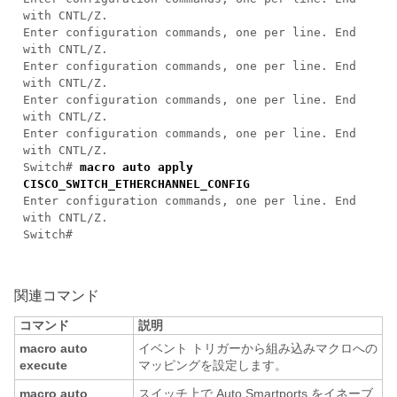
with CNTL/Z.
Enter configuration commands, one per line. End
with CNTL/Z.
Enter configuration commands, one per line. End
with CNTL/Z.
Enter configuration commands, one per line. End
with CNTL/Z.
Enter configuration commands, one per line. End
with CNTL/Z.
Switch#
macro auto apply
CISCO_SWITCH_ETHERCHANNEL_CONFIG
Enter configuration commands, one per line. End
with CNTL/Z.
Switch#
関連コマンド
コマンド
説明
macro auto
イベント トリガーから組み込みマクロへの
execute
マッピングを設定します。
macro auto
スイッチ上で Auto Smartports をイネーブ