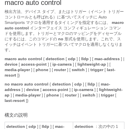
macro auto control
検出方法、デバイス タイプ、またはトリガー（イベント トリガー
コントロールとも呼ばれる）に基づいてスイッチに Auto
Smartports マクロを適用するタイミングを指定するには、
macro
auto control
インターフェイス コンフィギュレーション コマン
ドを使用します。トリガーとマクロのマッピングをディセーブル
にするには、このコマンドの
no
形式を使用します。これで、ス
イッチはイベント トリガーに基づいてマクロを適用しなくなりま
す。
macro
auto
control
{
detection
[
cdp
] [
lldp
] [
mac-address
] |
device
[
access-point
] [
ip-camera
] [
lightweight-ap
] [
media-player
] [
phone
] [
router
] [
switch
] |
trigger
[
last-
resort
]}
no
macro
auto
control
{
detection
[
cdp
] [
lldp
] [
mac-
address
] |
device
[
access-point
] [
ip-camera
] [
lightweight-
ap
] [
media-player
] [
phone
] [
router
] [
switch
] |
trigger
[
last-resort
]}
構文の説明
detection
[
cdp
] [
lldp
] [
mac-
detection
：次の中の 1