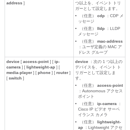
address
]
つ以上を、イベント トリ
ガーとして設定します。
•
（任意）
cdp
：CDP メ
ッセージ
•
（任意）
lldp
：LLDP
メッセージ
•
（任意）
mac-address
：ユーザ定義の MAC ア
ドレス グループ
device
[
access-point
] [
ip-
device
：次の 1 つ以上の
camera
] [
lightweight-ap
] [
デバイスを、イベント ト
media-player
] [
phone
] [
router
]
リガーとして設定しま
[
switch
]
す。
•
（任意）
access-point
：Autonomous アクセス
ポイント
•
（任意）
ip-camera
：
Cisco IP ビデオ サーベ
イランス カメラ
•
（任意）
lightweight-
ap
：Lightweight アクセ