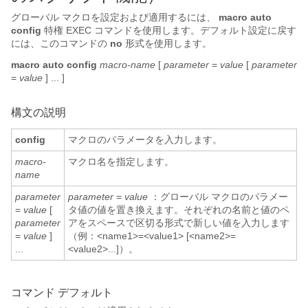
グローバル マクロを設定および適用するには、
macro auto
config
特権 EXEC コマンドを使用します。デフォルト設定に戻す
には、このコマンドの
no
形式を使用します。
macro auto
config
macro-name
[
parameter
=
value
[
parameter
=
value
] ...
]
構文の説明
config
マクロのパラメータを入力します。
macro-
マクロ名を指定します。
name
parameter
parameter
=
value
：グローバル マクロのパラメー
=
value
[
タ値の値を置き換えます。それぞれの名前と値のペ
parameter
アをスペースで区切る形式で新しい値を入力します
=
value
]
（例：<name1>=<value1> [<name2>=
...
<value2>...]）。
コマンド デフォルト