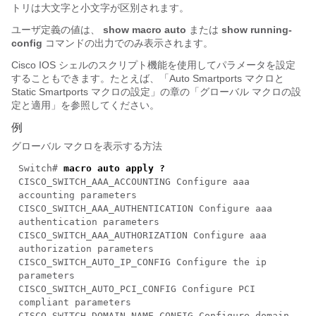
トリは大文字と小文字が区別されます。
ユーザ定義の値は、
show macro auto
または
show running-
config
コマンドの出力でのみ表示されます。
Cisco IOS シェルのスクリプト機能を使用してパラメータを設定
することもできます。たとえば、「Auto Smartports マクロと
Static Smartports マクロの設定」の章の「グローバル マクロの設
定と適用」を参照してください。
例
グローバル マクロを表示する方法
Switch#
macro auto apply ?
CISCO_SWITCH_AAA_ACCOUNTING Configure aaa
accounting parameters
CISCO_SWITCH_AAA_AUTHENTICATION Configure aaa
authentication parameters
CISCO_SWITCH_AAA_AUTHORIZATION Configure aaa
authorization parameters
CISCO_SWITCH_AUTO_IP_CONFIG Configure the ip
parameters
CISCO_SWITCH_AUTO_PCI_CONFIG Configure PCI
compliant parameters
CISCO_SWITCH_DOMAIN_NAME_CONFIG Configure domain