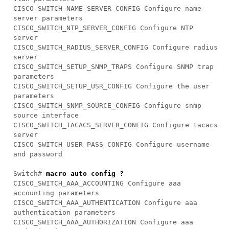
CISCO_SWITCH_NAME_SERVER_CONFIG Configure name
server parameters
CISCO_SWITCH_NTP_SERVER_CONFIG Configure NTP
server
CISCO_SWITCH_RADIUS_SERVER_CONFIG Configure radius
server
CISCO_SWITCH_SETUP_SNMP_TRAPS Configure SNMP trap
parameters
CISCO_SWITCH_SETUP_USR_CONFIG Configure the user
parameters
CISCO_SWITCH_SNMP_SOURCE_CONFIG Configure snmp
source interface
CISCO_SWITCH_TACACS_SERVER_CONFIG Configure tacacs
server
CISCO_SWITCH_USER_PASS_CONFIG Configure username
and password
Switch#
macro auto config ?
CISCO_SWITCH_AAA_ACCOUNTING Configure aaa
accounting parameters
CISCO_SWITCH_AAA_AUTHENTICATION Configure aaa
authentication parameters
CISCO_SWITCH_AAA_AUTHORIZATION Configure aaa