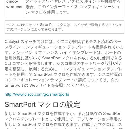
cisco-
スイッチとワイヤレス アクセス ポイントを接続する
wireless
場合、このインターフェイス コンフィギュレーショ
ン マクロを使用します。
1.
シスコのデフォルト SmartPort マクロは、スイッチで稼働するソフトウェ
アのバージョンによって異なります。
Catalyst スイッチ向けには、シスコが推奨するテスト済みのベー
スライン コンフィギュレーション テンプレートも提供されていま
す。オンライン リファレンス ガイド テンプレートは、ポートの
使用状況に基づいて SmartPort マクロを作成するのに使用できる
CLI コマンドを提供します。シスコ推奨のネットワーク設計や設
定を構築し、展開するために、コンフィギュレーション テンプレ
ートを使用して SmartPort マクロを作成できます。シスコ推奨の
コンフィギュレーション テンプレートの詳細については、次の
SmartPort の Web
サイトを参照してください。
http://www.cisco.com/go/smartports
SmartPort マクロの設定
新しい SmartPort マクロを作成するか、または既存の SmartPort
マクロをテンプレートとして使用して、アプリケーション専用の
新しい SmartPort マクロを作成できます。作成したマクロは、ス