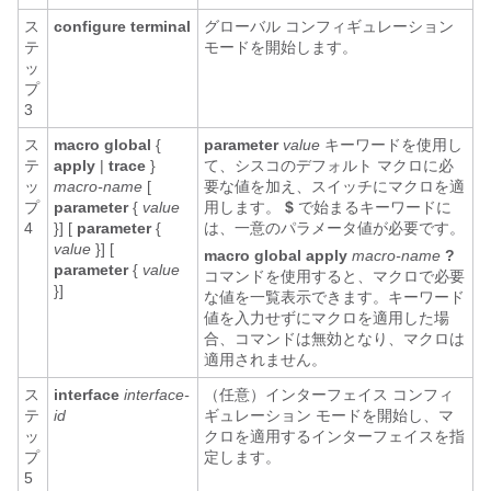
ス
configure terminal
グローバル コンフィギュレーション
テ
モードを開始します。
ッ
プ
3
ス
macro global
{
parameter
value
キーワード
を使用し
テ
apply
|
trace
}
て、シスコのデフォルト マクロに必
ッ
macro-name
[
要な値を加え、スイッチにマクロを適
プ
parameter
{
value
用します。
$
で始まるキーワードに
4
}] [
parameter
{
は、一意のパラメータ値が必要です。
value
}] [
macro global apply
macro-name
?
parameter
{
value
コマンドを使用すると、マクロで必要
}]
な値を一覧表示できます。キーワード
値を入力せずにマクロを適用した場
合、コマンドは無効となり、マクロは
適用されません。
ス
interface
interface-
（任意）インターフェイス コンフィ
テ
id
ギュレーション モードを開始し、マ
ッ
クロを適用するインターフェイスを指
プ
定します。
5