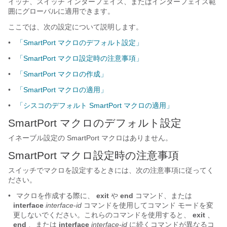
イッチ、スイッチ インターフェイス、またはインターフェイス範
囲にグローバルに適用できます。
ここでは、次の設定について説明します。
•
「SmartPort マクロのデフォルト設定」
•
「SmartPort マクロ設定時の注意事項」
•
「SmartPort マクロの作成」
•
「SmartPort マクロの適用」
•
「シスコのデフォルト SmartPort マクロの適用」
SmartPort マクロのデフォルト設定
イネーブル設定の SmartPort マクロはありません。
SmartPort マクロ設定時の注意事項
スイッチでマクロを設定するときには、次の注意事項
に従ってく
ださい。
•
マクロを作成する際に、
exit
や
end
コマンド、または
interface
interface-id
コマンドを使用してコマンド モードを変
更しないでください。これらのコマンドを使用すると、
exit
、
end
、または
interface
interface-id
に続くコマンドが異なるコ