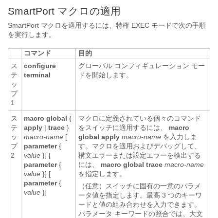
SmartPort マクロの適用
SmartPort マクロを適用
するには、特権 EXEC モードで次の手順
を実行します。
コマンド
目的
ス
configure
グローバル コンフィギュレーション モー
テ
terminal
ドを開始します。
ッ
プ
1
ス
macro global
{
マクロに定義されている個々のコマンド
テ
apply
|
trace
}
をスイッチに適用するには、
macro
ッ
macro-name
[
global apply
macro-name
を入力しま
プ
parameter
{
す。マクロを適用およびデバッグして、
2
value
}] [
構文エラーまたは設定エラーを検出する
parameter
{
には、
macro global trace
macro-name
value
}] [
を指定します。
parameter
{
（任意）
スイッチに固有の一意のパラメ
value
}]
ータ値を指定します。最高 3 つのキーワ
ードと値の組み合わせを入力できます。
パラメータ キーワードの照合では、大文