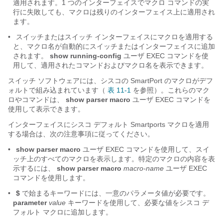
適用されます。1 つのインターフェイスでマクロ コマンドの実
行に失敗しても、マクロは残りのインターフェイス上に適用され
ます。
•
スイッチまたはスイッチ インターフェイスにマクロを適用する
と、マクロ名が自動的にスイッチまたはインターフェイスに追加
されます。
show running-config
ユーザ EXEC コマンドを使
用して、適用されたコマンドおよびマクロ名を表示できます。
スイッチ ソフトウェアには、シスコの SmartPort のマクロがデフ
ォルトで組み込まれています（
表 11-1
を参照）。これらのマク
ロやコマンドは、
show parser macro
ユーザ EXEC コマンドを
使用して表示できます。
インターフェイスにシスコ デフォルト Smartports マクロを適用
する場合は、次の注意事項に従ってください。
•
show parser macro
ユーザ EXEC コマンドを使用して、スイ
ッチ上のすべてのマクロを表示します。特定のマクロの内容を表
示するには、
show parser macro
macro-name
ユーザ EXEC
コマンドを使用します。
•
$
で始まるキーワードには、一意のパラメータ値が必要です。
parameter
value
キーワードを使用して、必要な値をシスコ デ
フォルト マクロに追加します。