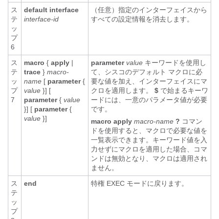
ス
default interface
（任意）指定のインターフェイスから
テ
interface-id
すべての設定情報を消去します。
ッ
プ
6
ス
macro
{
apply
|
parameter
value
キーワード
を使用し
テ
trace
}
macro-
て、シスコのデフォルト マクロに必
ッ
name
[
parameter
{
要な値を加え、インターフェイスにマ
プ
value
}] [
クロを適用します。
$
で始まるキーワ
7
parameter
{
value
ードには、一意のパラメータ値が必要
}] [
parameter
{
です。
value
}]
macro apply
macro-name
?
コマン
ドを使用すると、マクロで必要な値を
一覧表示できます。キーワード値を入
力せずにマクロを適用した場合、コマ
ンドは無効となり、マクロは適用され
ません。
ス
end
特権 EXEC モードに戻ります。
テ
ッ
プ