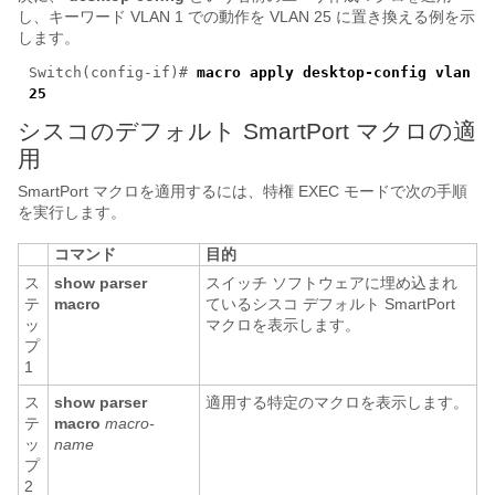
し、キーワード VLAN 1 での動作を VLAN 25 に置き換える例を示
します。
Switch(config-if)#
macro apply desktop-config vlan
25
シスコのデフォルト SmartPort マクロの適
用
SmartPort マクロを適用
するには、特権 EXEC モードで次の手順
を実行します。
コマンド
目的
ス
show parser
スイッチ ソフトウェアに埋め込まれ
テ
macro
ているシスコ デフォルト SmartPort
ッ
マクロを表示します。
プ
1
ス
show parser
適用する特定のマクロを表示します。
テ
macro
macro-
ッ
name
プ
2