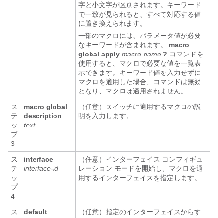
字と小文字が区別されます。キーワード
で一致が見られると、すべて対応する値
に置き換えられます。
一部のマクロには、パラメータ値が必要
なキーワードが含まれます。
macro
global apply
macro-name
?
コマンドを
使用すると、マクロで必要な値を一覧表
示できます。キーワード値を入力せずに
マクロを適用した場合、コマンドは無効
となり、マクロは適用されません。
ス
macro global
（任意）スイッチに適用するマクロの説
テ
description
明を入力します。
ッ
text
プ
3
ス
interface
（任意）インターフェイス コンフィギュ
テ
interface-id
レーション モードを開始し、マクロを適
ッ
用するインターフェイスを指定します。
プ
4
ス
default
（任意）指定のインターフェイスからす