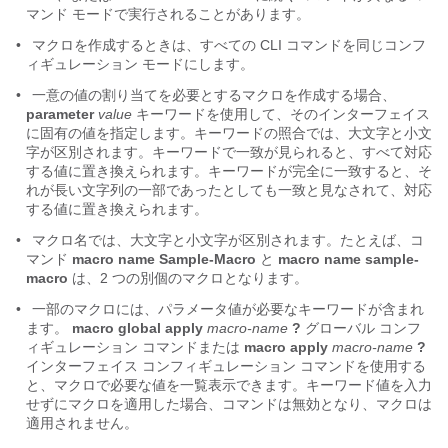
マンド モードで実行されることがあります。
•
マクロを作成するときは、すべての CLI コマンドを同じコンフ
ィギュレーション モードにします。
•
一意の値の割り当てを必要とするマクロを作成する場合、
parameter
value
キーワードを使用して、そのインターフェイス
に固有の値を指定します。キーワードの照合では、大文字と小文
字が区別されます。キーワードで一致が見られると、すべて対応
する値に置き換えられます。キーワードが完全に一致すると、そ
れが長い文字列の一部であったとしても一致と見なされて、対応
する値に置き換えられます。
•
マクロ名では、大文字と小文字が区別されます。たとえば、コ
マンド
macro name Sample-Macro
と
macro name sample-
macro
は、2 つの別個のマクロとなります。
•
一部のマクロには、パラメータ値が必要なキーワードが含まれ
ます。
macro global apply
macro-name
?
グローバル コンフ
ィギュレーション コマンドまたは
macro apply
macro-name
?
インターフェイス コンフィギュレーション コマンドを使用する
と、マクロで必要な値を一覧表示できます。キーワード値を入力
せずにマクロを適用した場合、コマンドは無効となり、マクロは
適用されません。