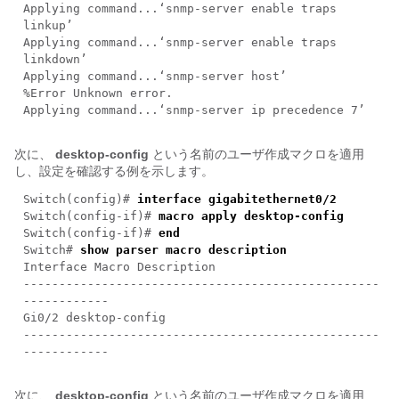
Applying command...‘snmp-server enable traps
linkup’
Applying command...‘snmp-server enable traps
linkdown’
Applying command...‘snmp-server host’
%Error Unknown error.
Applying command...‘snmp-server ip precedence 7’
次に、
desktop-config
という名前のユーザ作成マクロを適用
し、設定を確認する例を示します。
Switch(config)#
interface gigabitethernet0/2
Switch(config-if)#
macro apply desktop-config
Switch(config-if)#
end
Switch#
show parser macro description
Interface Macro Description
--------------------------------------------------
------------
Gi0/2 desktop-config
--------------------------------------------------
------------
次に、
desktop-config
という名前のユーザ作成マクロを適用