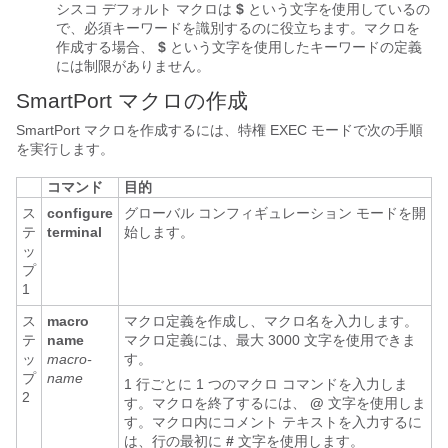
シスコ デフォルト マクロは
$
という文字を使用しているの
で、必須キーワードを識別するのに役立ちます。マクロを
作成する場合、
$
という文字を使用したキーワードの定義
には制限がありません。
SmartPort マクロの作成
SmartPort マクロを作成
するには、特権 EXEC モードで次の手順
を実行します。
コマンド
目的
ス
configure
グローバル コンフィギュレーション モードを開
テ
terminal
始します。
ッ
プ
1
ス
macro
マクロ定義を作成し、マクロ名を入力します。
テ
name
マクロ定義には、最大 3000 文字を使用できま
ッ
macro-
す。
プ
name
1 行ごとに 1 つのマクロ コマンドを入力しま
2
す。マクロを終了するには、
@
文字を使用しま
す。マクロ内にコメント テキストを入力するに
は、行の最初に
#
文字を使用します。