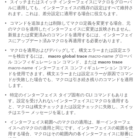
•
スイッチまたはスイッチ インターフェイスにマクロをグローバ
ルに適用しても、インターフェイスの既存の設定はすべて維持さ
れます。これは、差分設定に適用する場合に役立ちます。
•
コマンドを追加または削除してマクロ定義を変更する場合、元
のマクロを適用したインターフェイスに変更は反映されません。
新規または変更済みのコマンドを適用するには、インターフェイ
スにアップデート済みマクロを再適用する必要があります。
•
マクロを適用およびデバッグして、構文エラーまたは設定エラ
ーを検出するには、
macro global trace
macro-name
グローバ
ル コンフィギュレーション コマンド、または
macro trace
macro-name
インターフェイス コンフィギュレーション コマン
ドを使用できます。構文エラーまたは設定エラーが原因でコマン
ドが失敗した場合でも、マクロは引き続き残りのコマンドを適用
します。
•
特定のインターフェイス タイプ固有の CLI コマンドもありま
す。設定を受け入れないインターフェイスにマクロを適用する
と、マクロは構文チェックまたは設定チェックに失敗し、スイッ
チはエラー メッセージを返します。
•
インターフェイス範囲へのマクロの適用は、単一インターフェ
イスへのマクロの適用と同じです。インターフェイスの範囲を使
用する場合、マクロはその範囲内の各インターフェイスに順番に