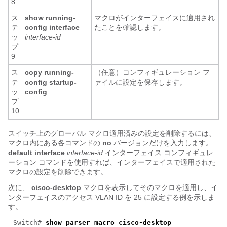
8
ス
show running-
マクロがインターフェイスに適用され
テ
config
interface
たことを確認します。
ッ
interface-id
プ
9
ス
copy running-
（任意）コンフィギュレーション フ
テ
config startup-
ァイルに設定を保存します。
ッ
config
プ
10
スイッチ上のグローバル マクロ適用済みの設定を削除するには、
マクロ内にある各コマンドの
no
バージョンだけを入力します。
default interface
interface-id
インターフェイス コンフィギュレ
ーション コマンドを使用すれば、インターフェイスで適用された
マクロの設定を削除できます。
次に、
cisco-desktop
マクロを表示してそのマクロを適用し、イ
ンターフェイスのアクセス VLAN ID を 25 に設定する例を示しま
す。
Switch#
show parser macro cisco-desktop