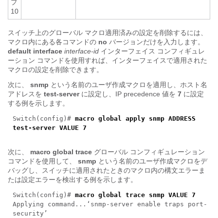
プ
10
スイッチ上のグローバル マクロ適用済みの設定を削除するには、
マクロ内にある各コマンドの
no
バージョンだけを入力します。
default interface
interface-id
インターフェイス コンフィギュレ
ーション コマンドを使用すれば、インターフェイスで適用された
マクロの設定を削除できます。
次に、
snmp
という名前のユーザ作成マクロを適用し、ホスト名
アドレスを
test-server
に設定し、IP precedence 値を
7
に設定
する例を示します。
Switch(config)#
macro global apply snmp ADDRESS
test-server VALUE 7
次に、
macro global trace
グローバル コンフィギュレーション
コマンドを使用して、
snmp
という名前のユーザ作成マクロをデ
バッグし、スイッチに適用されたときのマクロ内の構文エラーま
たは設定エラーを検出する例を示します。
Switch(config)#
macro global trace snmp VALUE 7
Applying command...‘snmp-server enable traps port-
security’