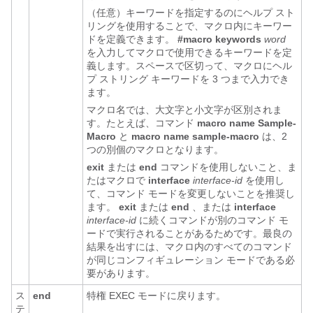
（任意）キーワードを指定するのにヘルプ スト
リングを使用することで、マクロ内にキーワー
ドを定義できます。
#macro keywords
word
を入力してマクロで使用できるキーワードを定
義します。スペースで区切って、マクロにヘル
プ ストリング キーワードを 3 つまで入力でき
ます。
マクロ名では、大文字と小文字が区別されま
す。たとえば、コマンド
macro name Sample-
Macro
と
macro name sample-macro
は、2
つの別個のマクロとなります。
exit
または
end
コマンドを使用しないこと、ま
たはマクロで
interface
interface-id
を使用し
て、コマンド モードを変更しないことを推奨し
ます。
exit
または
end
、または
interface
interface-id
に続くコマンドが別のコマンド モ
ードで実行されることがあるためです。最良の
結果を出すには、マクロ内のすべてのコマンド
が同じコンフィギュレーション モードである必
要があります。
ス
end
特権 EXEC モードに戻ります。
テ