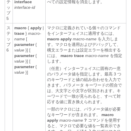
テ
interface
べての設定情報を消去します。
ッ
interface-id
プ
5
ス
macro
{
apply
|
マクロに定義されている個々のコマンド
テ
trace
}
macro-
をインターフェイスに適用するには、
ッ
name
[
macro
apply
macro-name
を入力しま
プ
parameter
{
す。マクロを適用およびデバッグして、
6
value
}] [
構文エラーまたは設定エラーを検出する
parameter
{
には、
macro trace
macro-name
を指定
value
}] [
します。
parameter
{
（任意）インターフェイスに固有の一意
value
}]
の
パラメータ値を指定します。最高 3 つ
のキーワードと値の組み合わせを入力で
きます。パラメータ キーワードの照合で
は、大文字と小文字が区別されます。キ
ーワードで一致が見られると、すべて対
応する値に置き換えられます。
一部のマクロには、パラメータ値が必要
なキーワードが含まれます。
macro
apply
macro-name
?
コマンドを使用す
ると、マクロで必要な値を一覧表示でき