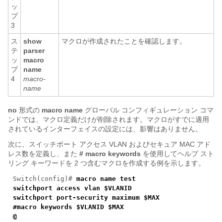
ッ
プ
3
ス
show
マクロが作成されたことを確認します。
テ
parser
ッ
macro
プ
name
4
macro-
name
no
形式の
macro name
グローバル コンフィギュレーション コマ
ンドでは、マクロ定義だけが削除されます。マクロがすでに適用
されているインターフェイスの設定には、影響はありません。
次に、スイッチポート アクセス VLAN およびセキュア MAC アド
レス数を定義し、また
# macro keywords
を使用してヘルプ スト
リング キーワードを 2 つ含むマクロを作成する例を示します。
Switch(config)#
macro name test
switchport access vlan $VLANID
switchport port-security maximum $MAX
#macro keywords $VLANID $MAX
@