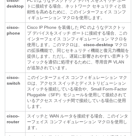
cisco-
PC のようなデスクトップ デバイスをスイッチ ポー
desktop
トに接続する場合、ネットワーク セキュリティと信
頼性を高めるために、このインターフェイス コンフ
ィギュレーション マクロを使用します。
cisco-
Cisco IP Phone を装備した PC のようなデスクトッ
phone
プ デバイスをスイッチ ポートに接続する場合、この
インターフェイス コンフィギュレーション マクロを
使用します。このマクロは、
cisco-desktop
マクロ
の拡張機能で、同じセキュリティ機能と復元力機能を
提供します。ただし、遅延に影響されやすい音声トラ
フィックを適切に処理するために、専用音声 VLAN
が追加されています。
cisco-
このインターフェイス コンフィギュレーション マク
switch
ロは、アクセス スイッチとディストリビューション
スイッチを接続している場合や、Small Form-Factor
Pluggable（SFP）モジュールを使用して接続されて
いるアクセス スイッチ間で接続している場合に使用
します。
cisco-
スイッチと WAN ルータを接続する場合、このインタ
router
ーフェイス コンフィギュレーション マクロを使用し
ます。