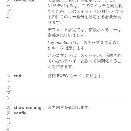
テ
key-number
で定義したもの）を指定します。ピア
ッ
NTP デバイスは、このスイッチと同期化
プ
するため、このスイッチへの NTP パケッ
4
ト内にこのキー番号を設定する必要があ
ります。
デフォルト設定では、信頼されるキーは
定義されていません。
key-number
には、ステップ 3 で定義し
たキーを指定します。
このコマンドは、スイッチが、信頼され
ていないデバイスと誤って同期化するこ
とを防ぎます。
ス
end
特権 EXEC モードに戻ります。
テ
ッ
プ
5
ス
show running-
入力内容を確認します。
テ
config
ッ
プ
6