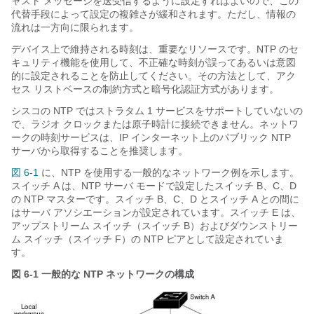
ャスト メッセージを送受信するように設定すればよいので、この
代替手段によって設定の複雑さが緩和されます。ただし、情報の
流れは一方向に限られます。
デバイス上で維持される
時刻は、重要なリソースです。NTP のセ
キュリティ機能を使用して、不正確な時刻が誤ってあるいは意図
的に設定されることを防止してください。その方法として、アク
セス リストベースの制約方式と暗号化認証方式があります。
シスコの NTP ではストラタム 1 サービスをサポートしていないの
で、ラジオ クロックまたは原子時計に接続できません。ネットワ
ークの時刻サービスは、IP インターネット上のパブリック NTP
サーバから取得することを推奨します。
図 6-1
に、NTP を使用する一般的なネットワーク例を示します。
スイッチ A は、NTP サーバ モードで設定したスイッチ B、C、D
の NTP マスターです。スイッチ B、C、D とスイッチ A との間に
はサーバ アソシエーションが設定されています。スイッチ E は、
アップストリーム スイッチ（スイッチ B）およびダウンストリー
ム スイッチ（スイッチ F）の NTP ピアとして設定されていま
す。
図 6-1
一般的な NTP ネットワークの構成