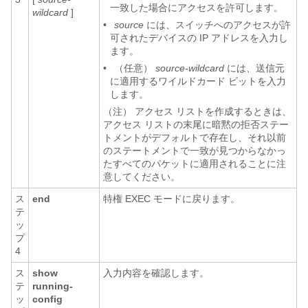
一致した場合にアクセスを許可します。
wildcard
]
•
source
には、スイッチへのアクセスが許
可されたデバイスの IP アドレスを入力し
ます。
•
（任意）
source-wildcard
には、送信元
に適用するワイルドカード ビットを入力
します。
（注） アクセス リストを作成するときは、
アクセス リストの末尾に暗黙の拒否ステー
トメントがデフォルトで存在し、それ以前
のステートメントで一致が見つからなかっ
たすべてのパケットに適用されることに注
意してください。
ス
end
特権 EXEC モードに戻ります。
テ
ッ
プ
4
ス
show
入力内容を確認します。
テ
running-
ッ
config