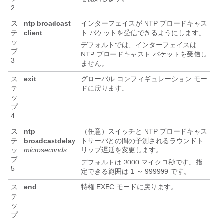
2
ス
ntp broadcast
インターフェイスが NTP ブロードキャス
テ
client
ト パケットを受信できるようにします。
ッ
デフォルトでは、インターフェイスは
プ
NTP ブロードキャスト パケットを受信し
3
ません。
ス
exit
グローバル コンフィギュレーション モー
テ
ドに戻ります。
ッ
プ
4
ス
ntp
（任意）スイッチと NTP ブロードキャス
テ
broadcastdelay
トサーバとの間の予測されるラウンドト
ッ
microseconds
リップ遅延を変更します。
プ
デフォルトは 3000 マイクロ秒です。指
5
定できる範囲は 1 ～ 999999 です。
ス
end
特権 EXEC モードに戻ります。
テ
ッ
プ