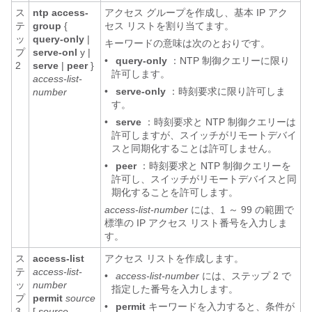
ス
ntp access-
アクセス グループを作成し、基本 IP アク
テ
group
{
セス リストを割り当てます。
ッ
query-only
|
キーワードの意味は次のとおりです。
プ
serve-onl
y |
•
query-only
：NTP 制御クエリーに限り
2
serve
|
peer
}
許可します。
access-list-
•
serve-only
：時刻要求に限り許可しま
number
す。
•
serve
：時刻要求と NTP 制御クエリーは
許可しますが、スイッチがリモートデバイ
スと同期化することは許可しません。
•
peer
：時刻要求と NTP 制御クエリーを
許可し、スイッチがリモートデバイスと同
期化することを許可します。
access-list-number
には、1 ～ 99 の範囲で
標準の IP アクセス リスト番号を入力しま
す。
ス
access-list
アクセス リストを作成します。
テ
access-list-
•
access-list-number
には、ステップ 2 で
ッ
number
指定した番号を入力します。
プ
permit
source
•
permit
キーワードを入力すると、条件が
3
[
source-