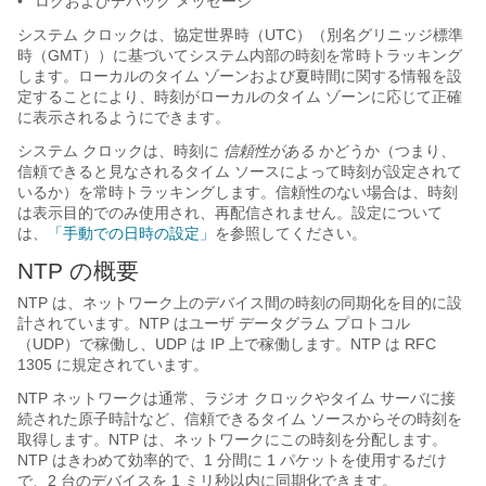
•
ログおよびデバッグ メッセージ
システム クロックは、協定世界時（UTC）（別名グリニッジ標準
時（GMT））に基づいてシステム内部の時刻を常時トラッキング
します。ローカルのタイム ゾーンおよび夏時間に関する情報を設
定することにより、時刻がローカルのタイム ゾーンに応じて正確
に表示されるようにできます。
システム クロックは、時刻に
信頼性がある
かどうか（つまり、
信頼できると見なされるタイム ソースによって時刻が設定されて
いるか）を常時トラッキングします。信頼性のない場合は、時刻
は表示目的でのみ使用され、再配信されません。設定について
は、
「手動での日時の設定」
を参照してください。
NTP の概要
NTP は、ネットワーク上のデバイス間の時刻の同期化を目的に設
計されています。NTP はユーザ データグラム プロトコル
（UDP）で稼働し、UDP は IP 上で稼働します。NTP は
RFC
1305 に規定されています。
NTP ネットワークは通常、ラジオ クロックやタイム サーバに接
続された原子時計など、
信頼できるタイム ソースからその時刻を
取得します。NTP は、ネットワークにこの時刻を分配します。
NTP はきわめて効率的で、1 分間に 1 パケットを使用するだけ
で、2 台のデバイスを 1 ミリ秒以内に
同期化できます。