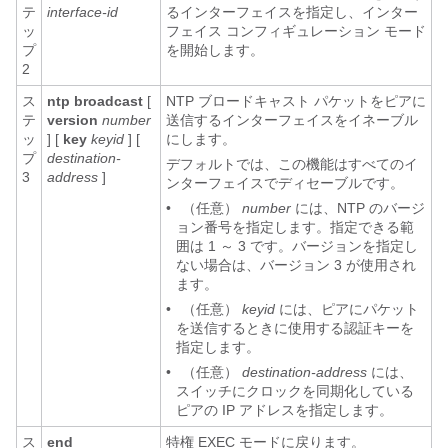
テ
interface-id
るインターフェイスを指定し、インター
ッ
フェイス コンフィギュレーション モード
プ
を開始します。
2
ス
ntp broadcast
[
NTP ブロードキャスト パケットをピアに
テ
version
number
送信するインターフェイスをイネーブル
ッ
] [
key
keyid
] [
にします。
プ
destination-
デフォルトでは、この機能はすべてのイ
3
address
]
ンターフェイスでディセーブルです。
•
（任意）
number
には、NTP のバージ
ョン番号を指定します。指定できる範
囲は 1 ～ 3 です。バージョンを指定し
ない場合は、バージョン 3 が使用され
ます。
•
（任意）
keyid
には、ピアにパケット
を送信するときに使用する認証キーを
指定します。
•
（任意）
destination-address
には、
スイッチにクロックを同期化している
ピアの IP アドレスを指定します。
ス
end
特権 EXEC モードに戻ります。