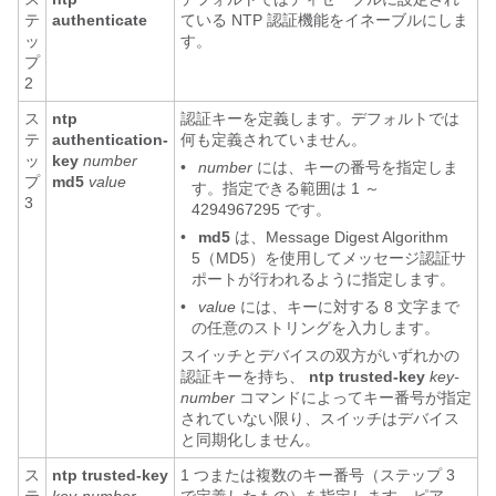
テ
authenticate
ている NTP 認証機能をイネーブルにしま
ッ
す。
プ
2
ス
ntp
認証キーを定義します。デフォルトでは
テ
authentication-
何も定義されていません。
ッ
key
number
•
number
には、キーの番号を指定しま
プ
md5
value
す。指定できる範囲は 1 ～
3
4294967295 です。
•
md5
は、Message Digest Algorithm
5（MD5）を使用してメッセージ認証サ
ポートが行われるように指定します。
•
value
には、キーに対する 8 文字まで
の任意のストリングを入力します。
スイッチとデバイスの双方がいずれかの
認証キーを持ち、
ntp trusted-key
key-
number
コマンドによってキー番号が指定
されていない限り、スイッチはデバイス
と同期化しません。
ス
ntp trusted-key
1 つまたは複数のキー番号（ステップ 3