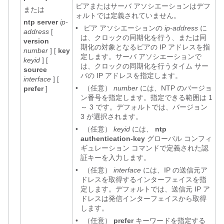
ピアまたはサーバ アソシエーションはデフ
または
ォルトでは定義されていません。
ntp server
ip-
•
ピア アソシエーションの
ip-address
に
address
[
は、クロックの同期化を行う、または同
version
期化の対象となるピアの IP アドレスを指
number
] [
key
定します。サーバ アソシエーションで
keyid
] [
は、クロックの同期化を行うタイム サー
source
バの IP アドレスを指定します。
interface
] [
•
（任意）
number
には、NTP のバージョ
prefer
]
ン番号を指定します。指定できる範囲は 1
～ 3 です。デフォルトでは、バージョン
3 が選択されます。
•
（任意）
keyid
には、
ntp
authentication-key
グローバル コンフィ
ギュレーション コマンドで定義された認
証キーを入力します。
•
（任意）
interface
には、IP の送信元ア
ドレスを取得するインターフェイスを指
定します。デフォルトでは、送信元 IP ア
ドレスは発信インターフェイスから取得
します。
•
（任意）
prefer
キーワードを指定する