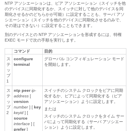
NTP アソシエーションは、ピア アソシエーション（スイッチを他
のデバイスに同期化するか、スイッチに対して他のデバイスを同
期化させるかのどちらかが可能）に設定することも、サーバ アソ
シエーション（スイッチを他のデバイスに同期化させるのみで、
その逆はできない）に設定することもできます。
別のデバイスとの NTP アソシエーションを形成するには、特権
EXEC モードで次の手順を実行します。
コマンド
目的
ス
configure
グローバル コンフィギュレーション モード
テ
terminal
を開始します。
ッ
プ
1
ス
ntp peer
ip-
スイッチのシステム クロックをピアに同期
テ
address
[
化するか、ピアによって同期化する（ピア
ッ
version
アソシエーション）ように設定します。
プ
number
] [
key
または
2
keyid
] [
スイッチのシステム クロックをタイム サー
source
バによって同期化する（サーバ アソシエー
interface
] [
ション）ように設定します。
prefer
]