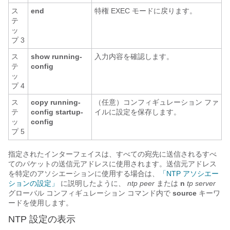
ス
end
特権 EXEC モードに戻ります。
テ
ッ
プ 3
ス
show running-
入力内容を確認します。
テ
config
ッ
プ 4
ス
copy running-
（任意）コンフィギュレーション ファ
テ
config startup-
イルに設定を保存します。
ッ
config
プ 5
指定されたインターフェイスは、すべての宛先に送信されるすべ
てのパケットの送信元アドレスに使用されます。送信元アドレス
を特定のアソシエーションに使用する場合は、
「NTP アソシエー
ションの設定」
に説明したように、
ntp peer
または
n
tp server
グローバル コンフィギュレーション コマンド内で
source
キーワ
ードを使用します。
NTP 設定の表示