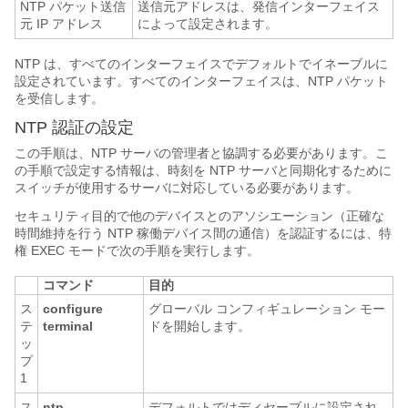
NTP パケット送信
送信元アドレスは、発信インターフェイス
元 IP アドレス
によって設定されます。
NTP は、すべてのインターフェイスでデフォルトでイネーブルに
設定されています。すべてのインターフェイスは、NTP パケット
を受信します。
NTP 認証の設定
この手順は、NTP サーバの管理者と協調する必要があります。こ
の手順で設定する情報は、時刻を NTP サーバと同期化するために
スイッチが使用するサーバに対応している必要があります。
セキュリティ目的で他のデバイスとのアソシエーション（正確な
時間維持を行う NTP 稼働デバイス間の通信）を認証するには、特
権 EXEC モードで次の手順を実行します。
コマンド
目的
ス
configure
グローバル コンフィギュレーション モー
テ
terminal
ドを開始します。
ッ
プ
1
ス
ntp
デフォルトではディセーブルに設定され