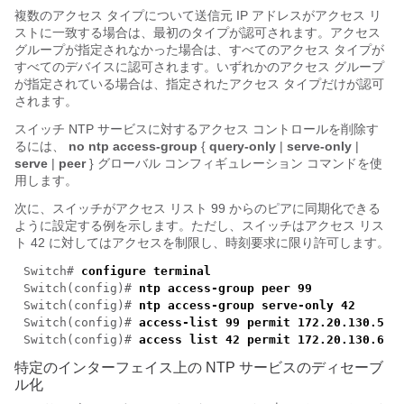
複数のアクセス タイプについて送信元 IP アドレスがアクセス リ
ストに一致する場合は、最初のタイプが認可されます。アクセス
グループが指定されなかった場合は、すべてのアクセス タイプが
すべてのデバイスに認可されます。いずれかのアクセス グループ
が指定されている場合は、指定されたアクセス タイプだけが認可
されます。
スイッチ NTP サービスに対するアクセス コントロールを削除す
るには、
no ntp access-group
{
query-only
|
serve-only
|
serve
|
peer
} グローバル コンフィギュレーション コマンドを使
用します。
次に、スイッチがアクセス リスト 99 からのピアに同期化できる
ように設定する例を示します。ただし、スイッチはアクセス リス
ト 42 に対してはアクセスを制限し、時刻要求に限り許可します。
Switch#
configure terminal
Switch(config)#
ntp access-group peer 99
Switch(config)#
ntp access-group serve-only 42
Switch(config)#
access-list 99 permit 172.20.130.5
Switch(config)#
access list 42 permit 172.20.130.6
特定のインターフェイス上の NTP サービスのディセーブ
ル化