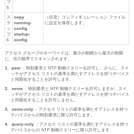
プ
5
ス
copy
（任意）コンフィギュレーション ファイル
テ
running-
に設定を保存します。
ッ
config
プ
startup-
6
config
アクセス グループのキーワードは、最小の制限から最大の制限
に、次の順序でスキャンされます。
1.
peer
：時刻要求と NTP 制御クエリーを許可し、さらに、スイ
ッチがアクセス リストの基準を満たすアドレスを持つデバイス
と同期化することを許可します。
2.
serve
：時刻要求と NTP 制御クエリーを許可しますが、スイ
ッチがアクセス リストの基準を満たすアドレスを持つデバイス
と同期化することを許可しません。
3.
serve-only
：アクセス リストの基準を満たすアドレスを持つ
デバイスからの時刻要求に限り許可します。
4.
query-only
：アクセス リストの基準を満たすアドレスを持つ
デバイスからの NTP 制御クエリーに限り許可します。