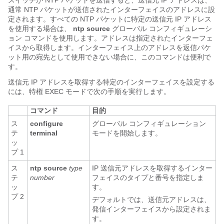
スイッチが NTP パケットを送信すると、送信元 IP アドレスは、
通常 NTP パケットが送信されたインターフェイスのアドレスに設
定されます。すべての NTP パケットに特定の送信元 IP アドレス
を使用する場合は、
ntp source
グローバル コンフィギュレーシ
ョン コマンドを使用します。アドレスは指定されたインターフェ
イスから取得します。インターフェイス上のアドレスを返信パケ
ット用の宛先として使用できない場合に、このコマンドは便利で
す。
送信元 IP アドレスを取得する特定のインターフェイスを設定する
には、特権 EXEC モードで次の手順を実行します。
コマンド
目的
ス
configure
グローバル コンフィギュレーション
テ
terminal
モードを開始します。
ッ
プ 1
ス
ntp source
type
IP 送信元アドレスを取得するインター
テ
number
フェイスのタイプと番号を指定しま
ッ
す。
プ 2
デフォルトでは、送信元アドレスは、
発信インターフェイスから設定されま
す。