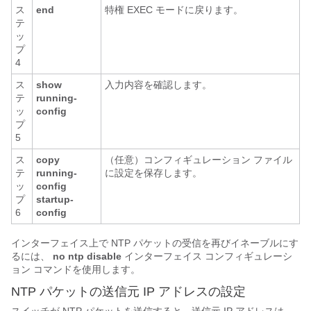
ス
end
特権 EXEC モードに戻ります。
テ
ッ
プ
4
ス
show
入力内容を確認します。
テ
running-
ッ
config
プ
5
ス
copy
（任意）コンフィギュレーション ファイル
テ
running-
に設定を保存します。
ッ
config
プ
startup-
6
config
インターフェイス上で NTP パケットの受信を再びイネーブルにす
るには、
no ntp disable
インターフェイス コンフィギュレーシ
ョン コマンドを使用します。
NTP パケットの送信元 IP アドレスの設定