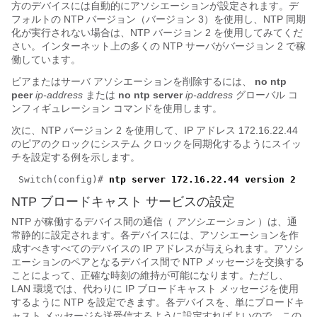
方のデバイスには自動的にアソシエーションが設定されます。デ
フォルトの NTP バージョン（バージョン 3）を使用し、NTP 同期
化が実行されない場合は、NTP バージョン 2 を使用してみてくだ
さい。インターネット上の多くの NTP サーバがバージョン 2 で稼
働しています。
ピアまたはサーバ アソシエーションを削除するには、
no ntp
peer
ip-address
または
no ntp server
ip-address
グローバル コ
ンフィギュレーション コマンドを使用します。
次に、NTP バージョン 2 を使用して、IP アドレス 172.16.22.44
のピアのクロックにシステム クロックを同期化するようにスイッ
チを設定する例を示します。
Switch(config)#
ntp server 172.16.22.44 version 2
NTP ブロードキャスト サービスの設定
NTP が稼働するデバイス間の通信（
アソシエーション
）は、通
常静的に設定されます。各デバイスには、アソシエーションを作
成すべきすべてのデバイスの IP アドレスが与えられます。アソシ
エーションのペアとなるデバイス間で NTP メッセージを交換する
ことによって、正確な時刻の維持が可能になります。ただし、
LAN 環境では、代わりに IP ブロードキャスト メッセージを使用
するように NTP を設定できます。各デバイスを、単にブロードキ
ャスト メッセージを送受信するように設定すればよいので、この