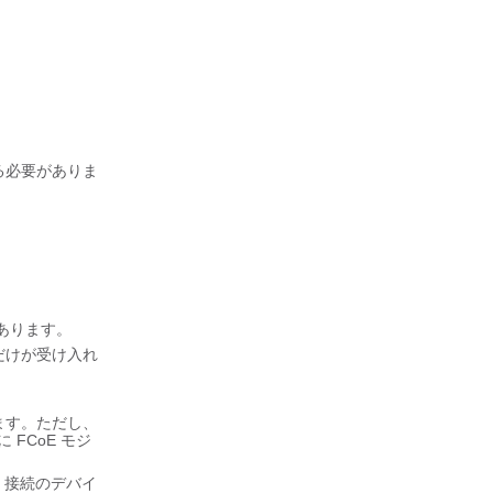
する必要がありま
があります。
ムだけが受け入れ
きます。ただし、
 FCoE モジ
E 接続のデバイ