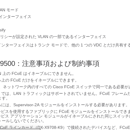
AN モード
 インターフェイス
ify
 ポリシーが設定された VLAN の一部であるインターフェイス
ンターフェイスはトランク モードで、他の 1 つの VDC とだけ共有
MDS 9500：注意事項および制約事項
N 上の FCoE はイネーブルにできません。
ール上の FCoE だけをイネーブルにできます。
は、ネットワーク内のすべての Cisco FCoE スイッチで同一である必要
 9500 では、LAN トラフィックはサポートされていません。FCoE フレー
ます。
るには、Supervisor-2A モジュールをインストールする必要があります。
ct サービスを使用するファブリックに FCoE モジュールをインストールで
ct サービス アプリケーション モジュールがイネーブルにされた同じスイッチに
トールしないでください。
 FCoE ラインカード（DX-X9708-K9）で接続されたデバイスなど、FCo