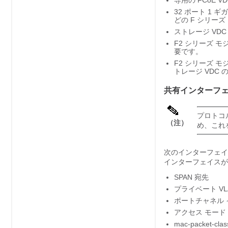
専用の FCoE
32 ポート 1 ギ
どの F シリーズ
ストレージ VD
F2 シリーズ モジ
要です。
F2 シリーズ 
トレージ VDC
共有インターフ
プロトコ
（注）
め、これ
次のインターフェイス
インターフェイスが
SPAN 宛先
プライベート VL
ポートチャネル
アクセス モード
mac-packet-class