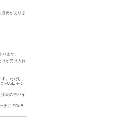
する必要がありま
があります。
ムだけが受け入れ
きます。ただし、
 FCoE モジ
E 接続のデバイ
イッチに FCoE