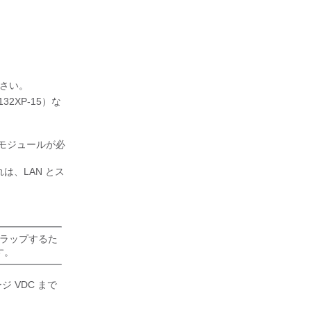
ださい。
32XP-15）な
 2 モジュールが必
は、LAN とス
フラップするた
す。
 VDC まで