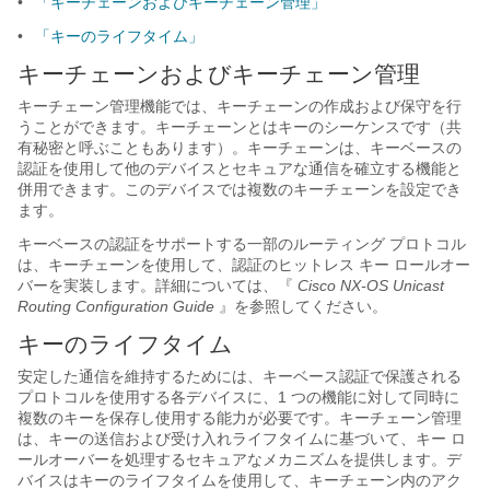
•
「キーチェーンおよびキーチェーン管理」
•
「キーのライフタイム」
キーチェーンおよびキーチェーン管理
キーチェーン管理機能では、キーチェーンの作成および保守を行
うことができます。キーチェーンとはキーのシーケンスです（共
有秘密と呼ぶこともあります）。キーチェーンは、キーベースの
認証を使用して他のデバイスとセキュアな通信を確立する機能と
併用できます。このデバイスでは複数のキーチェーンを設定でき
ます。
キーベースの認証をサポートする一部のルーティング プロトコル
は、キーチェーンを使用して、認証のヒットレス キー ロールオー
バーを実装します。詳細については、『
Cisco NX-OS Unicast
Routing Configuration Guide
』を参照してください。
キーのライフタイム
安定した通信を維持するためには、キーベース認証で保護される
プロトコルを使用する各デバイスに、1 つの機能に対して同時に
複数のキーを保存し使用する能力が必要です。キーチェーン管理
は、キーの送信および受け入れライフタイムに基づいて、キー ロ
ールオーバーを処理するセキュアなメカニズムを提供します。デ
バイスはキーのライフタイムを使用して、キーチェーン内のアク