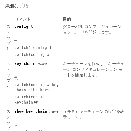
詳細な手順
コマンド
目的
ス
config t
グローバル コンフィギュレーシ
テ
ョン モードを開始します。
ッ
例：
プ
switch# config t
1
switch(config)#
ス
key
chain
name
キーチェーンを作成し、キーチェ
テ
ーン コンフィギュレーション モ
ッ
ードを開始します。
例：
プ
switch(config)# key
2
chain glbp-keys
switch(config-
keychain)#
ス
show key chain
name
（任意）キーチェーンの設定を表
テ
示します。
ッ
例：
プ