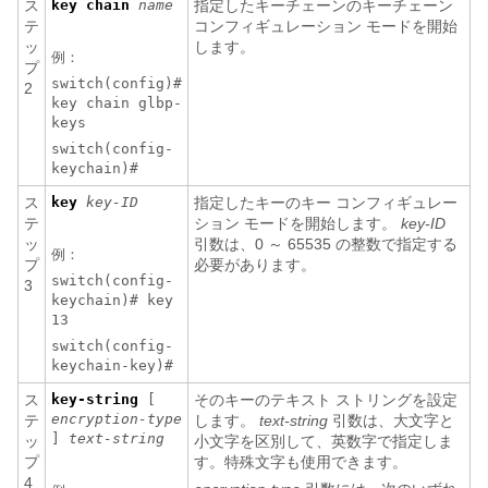
ス
key
chain
name
指定したキーチェーンのキーチェーン
テ
コンフィギュレーション モードを開始
ッ
します。
例：
プ
switch(config)#
2
key chain glbp-
keys
switch(config-
keychain)#
ス
key
key-ID
指定したキーのキー コンフィギュレー
テ
ション モードを開始します。
key-ID
ッ
引数は、0 ～ 65535 の整数で指定する
例：
プ
必要があります。
switch(config-
3
keychain)# key
13
switch(config-
keychain-key)#
ス
key-string
[
そのキーのテキスト ストリングを設定
encryption-type
テ
します。
text-string
引数は、大文字と
]
text-string
ッ
小文字を区別して、英数字で指定しま
プ
す。特殊文字も使用できます。
4