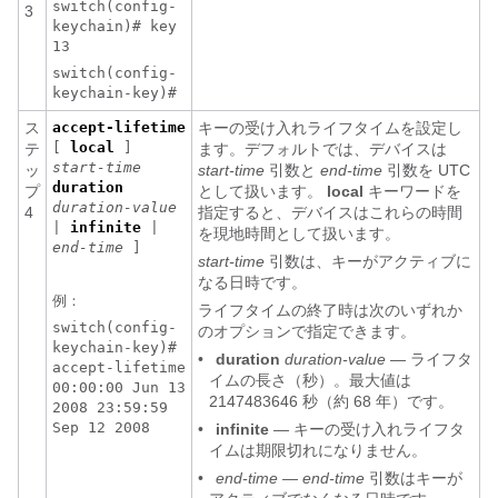
switch(config-
3
keychain)# key
13
switch(config-
keychain-key)#
ス
accept-lifetime
キーの受け入れライフタイムを設定し
[
local
]
テ
ます。デフォルトでは、デバイスは
start-time
ッ
start-time
引数と
end-time
引数を UTC
duration
プ
として扱います。
local
キーワードを
duration-value
4
指定すると、デバイスはこれらの時間
|
infinite
|
を現地時間として扱います。
end-time
]
start-time
引数は、キーがアクティブに
なる日時です。
例：
ライフタイムの終了時は次のいずれか
switch(config-
のオプションで指定できます。
keychain-key)#
•
duration
duration-value
― ライフタ
accept-lifetime
イムの長さ（秒）。最大値は
00:00:00 Jun 13
2147483646 秒（約 68 年）です。
2008 23:59:59
Sep 12 2008
•
infinite
― キーの受け入れライフタ
イムは期限切れになりません。
•
end-time
―
end-time
引数はキーが