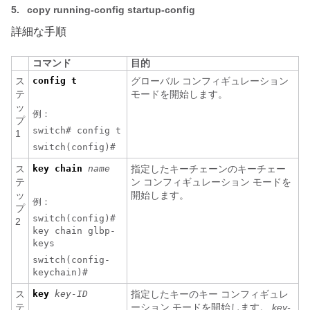
5.
copy running-config startup-config
詳細な手順
コマンド
目的
ス
config t
グローバル コンフィギュレーション
テ
モードを開始します。
ッ
例：
プ
switch# config t
1
switch(config)#
ス
key
chain
name
指定したキーチェーンのキーチェー
テ
ン コンフィギュレーション モードを
ッ
開始します。
例：
プ
switch(config)#
2
key chain glbp-
keys
switch(config-
keychain)#
ス
key
key-ID
指定したキーのキー コンフィギュレ
テ
ーション モードを開始します。
key-