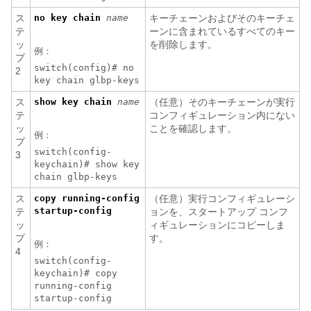
ス
no key
chain
name
キーチェーンおよびそのキーチェ
テ
ーンに含まれているすべてのキー
ッ
を削除します。
例：
プ
switch(config)# no
2
key chain glbp-keys
ス
show key chain
name
（任意）そのキーチェーンが実行
テ
コンフィギュレーション内にない
ッ
ことを確認します。
例：
プ
switch(config-
3
keychain)# show key
chain glbp-keys
ス
copy running-config
（任意）実行コンフィギュレーシ
startup-config
テ
ョンを、スタートアップ コンフ
ッ
ィギュレーションにコピーしま
プ
す。
例：
4
switch(config-
keychain)# copy
running-config
startup-config