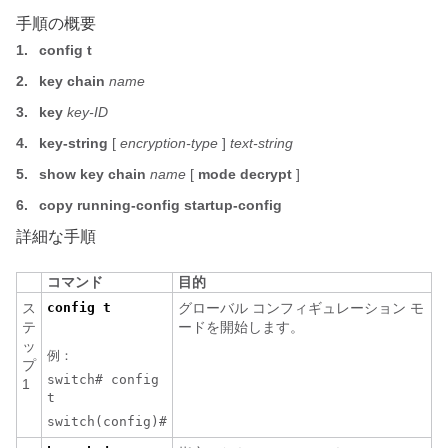
手順の概要
1.
config t
2.
key chain
name
3.
key
key-ID
4.
key-string
[
encryption-type
]
text-string
5.
show key chain
name
[
mode decrypt
]
6.
copy running-config startup-config
詳細な手順
コマンド
目的
ス
config t
グローバル コンフィギュレーション モ
テ
ードを開始します。
ッ
例：
プ
switch# config
1
t
switch(config)#