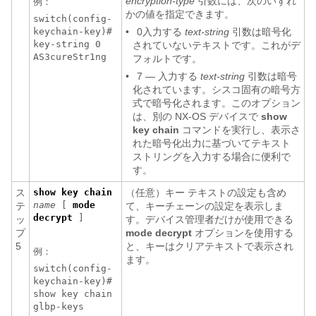
encryption-type
引数には、次のいずれ
例：
かの値を指定できます。
switch(config-
keychain-key)#
•
0入力する
text-string
引数は暗号化
key-string 0
されていないテキストです。これがデ
AS3cureStr1ng
フォルトです。
•
7 ― 入力する
text-string
引数は暗号
化されています。シスコ固有の暗号方
式で暗号化されます。このオプション
は、別の NX-OS デバイスで
show
key chain
コマンドを実行し、表示さ
れた暗号化出力に基づいてテキスト
ストリングを入力する場合に便利で
す。
ス
show key chain
（任意）キー テキストの設定も含め
name
[
mode
テ
て、キーチェーンの設定を表示しま
decrypt
]
ッ
す。デバイス管理者だけが使用できる
プ
mode decrypt
オプションを使用する
5
と、キーはクリアテキストで表示され
例：
ます。
switch(config-
keychain-key)#
show key chain
glbp-keys