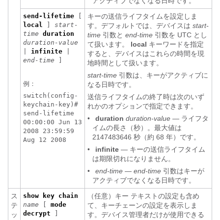
アクティブでなくなる日時です。
send-lifetime
[
キーの送信ライフタイムを設定しま
local
]
start-
す。デフォルトでは、デバイスは
start-
time
duration
time
引数と
end-time
引数を UTC とし
duration-value
て扱います。
local
キーワードを指定
|
infinite
|
すると、デバイスはこれらの時間を現
end-time
]
地時間として扱います。
start-time
引数は、キーがアクティブに
例：
なる日時です。
switch(config-
送信ライフタイムの終了時は次のいず
keychain-key)#
れかのオプションで指定できます。
send-lifetime
•
duration
duration-value
― ライフタ
00:00:00 Jun 13
イムの長さ（秒）。最大値は
2008 23:59:59
2147483646 秒（約 68 年）です。
Aug 12 2008
•
infinite
― キーの送信ライフタイム
は期限切れになりません。
•
end-time
―
end-time
引数はキーが
アクティブでなくなる日時です。
ス
show key chain
（任意）キー テキストの設定も含め
name
[
mode
テ
て、キーチェーンの設定を表示しま
decrypt
]
ッ
す。デバイス管理者だけが使用できる