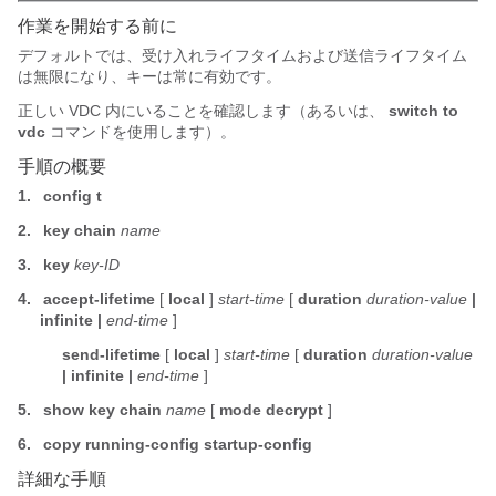
作業を開始する前に
デフォルトでは、受け入れライフタイムおよび送信ライフタイム
は無限になり、キーは常に有効です。
正しい VDC 内にいることを確認します（あるいは、
switch to
vdc
コマンドを使用します）。
手順の概要
1.
config t
2.
key chain
name
3.
key
key-ID
4.
accept-lifetime
[
local
]
start-time
[
duration
duration-value
|
infinite |
end-time
]
send-lifetime
[
local
]
start-time
[
duration
duration-value
| infinite |
end-time
]
5.
show key chain
name
[
mode decrypt
]
6.
copy running-config startup-config
詳細な手順