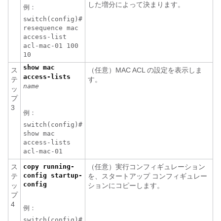
した増分によって決まります。
例：
switch(config)#
resequence mac
access-list
acl-mac-01 100
10
show mac
ス
（任意）MAC ACL の設定を表示しま
access-lists
テ
す。
name
ッ
プ
3
例：
switch(config)#
show mac
access-lists
acl-mac-01
ス
copy running-
（任意）実行コンフィギュレーション
config startup-
テ
を、スタートアップ コンフィギュレー
config
ッ
ションにコピーします。
プ
4
例：
switch(config)#