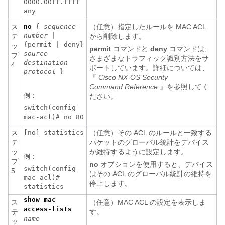
0000.00ff.ffff
any
ス
no
{
sequence-
（任意）指定したルールを MAC ACL
number
|
テ
から削除します。
{permit | deny}
ッ
permit
コマンドと
deny
コマンドは、
source
プ
さまざまなトラフィック識別方法をサ
destination
4
ポートしています。詳細については、
protocol
}
『
Cisco NX-OS Security
Command Reference
』を参照してく
例：
ださい。
switch(config-
mac-acl)# no 80
ス
[no] statistics
（任意）その ACL のルールと一致する
テ
パケットのグローバル統計をデバイス
ッ
が維持するように設定します。
例：
プ
no
オプションを使用すると、デバイス
switch(config-
5
はその ACL のグローバル統計の維持を
mac-acl)#
停止します。
statistics
show mac
ス
（任意）MAC ACL の設定を表示しま
access-lists
テ
す。
name
ッ