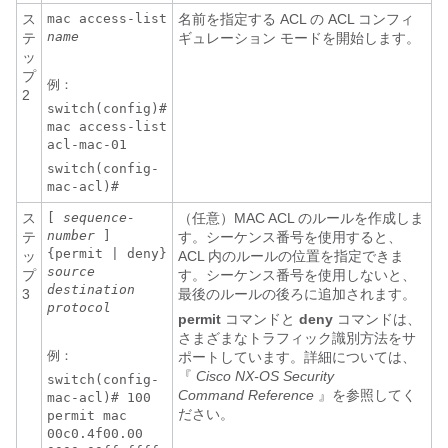
ス
mac access-list
名前を指定する ACL の ACL コンフィ
name
テ
ギュレーション モードを開始します。
ッ
プ
例：
2
switch(config)#
mac access-list
acl-mac-01
switch(config-
mac-acl)#
ス
[
sequence-
（任意）MAC ACL のルールを作成しま
number
]
テ
す。シーケンス番号を使用すると、
{permit | deny}
ッ
ACL 内のルールの位置を指定できま
source
プ
す。シーケンス番号を使用しないと、
destination
3
最後のルールの後ろに追加されます。
protocol
permit
コマンドと
deny
コマンドは、
さまざまなトラフィック識別方法をサ
例：
ポートしています。詳細については、
『
Cisco NX-OS Security
switch(config-
Command Reference
』を参照してく
mac-acl)# 100
ださい。
permit mac
00c0.4f00.00