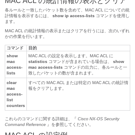
MAC ACL の統計情報の表示とクリア
各ルールと一致したパケット数を含めて、MAC ACL についての統
計情報を表示するには、
show ip access-lists
コマンドを使用し
ます。
MAC ACL の統計情報の表示またはクリアを行うには、次のいずれ
かの作業を行います。
コマンド
目的
show
MAC ACL の設定を表示します。MAC ACL に
mac
statistics
コマンドが含まれている場合は、
show
access-
mac access-lists
コマンドの出力に、各ルールと一
lists
致したパケットの数が含まれます。
clear
すべての MAC ACL または特定の MAC ACL の統計情
mac
報をクリアします。
access-
list
counters
これらのコマンドに関する詳細は、『
Cisco NX-OS Security
Command Reference
』を参照してください。