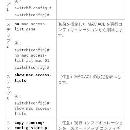
例：
プ
switch# config t
1
switch(config)#
ス
no
mac access-
名前を指定した MAC ACL を実行コ
list
name
テ
ンフィギュレーションから削除しま
ッ
す。
プ
例：
2
switch(config)#
no mac access-
list acl-mac-01
switch(config)#
show mac access-
ス
（任意）MAC ACL の設定を表示し
lists
テ
ます。
ッ
プ
例：
3
switch(config)#
show mac access-
lists
ス
copy running-
（任意）実行コンフィギュレーショ
config startup-
テ
ンを、スタートアップ コンフィギ