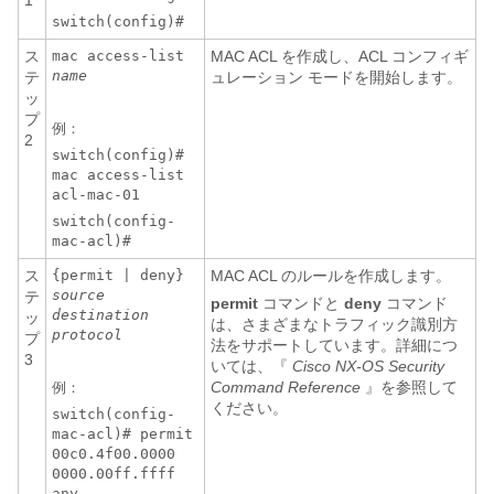
1
switch(config)#
ス
mac access-list
MAC ACL を作成し、ACL コンフィギ
name
テ
ュレーション モードを開始します。
ッ
プ
例：
2
switch(config)#
mac access-list
acl-mac-01
switch(config-
mac-acl)#
ス
{permit | deny}
MAC ACL のルールを作成します。
source
テ
permit
コマンドと
deny
コマンド
destination
ッ
は、さまざまなトラフィック識別方
protocol
プ
法をサポートしています。詳細につ
3
いては、『
Cisco NX-OS Security
Command Reference
』を参照して
例：
ください。
switch(config-
mac-acl)# permit
00c0.4f00.0000
0000.00ff.ffff
any