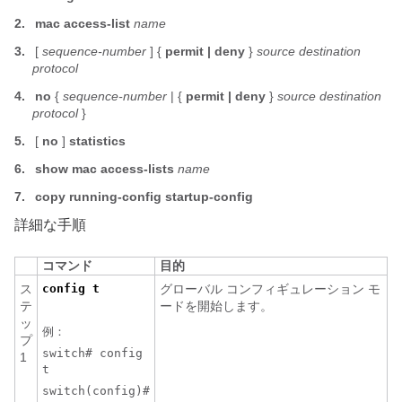
2.
mac
access-list
name
3.
[
sequence-number
] {
permit | deny
}
source
destination
protocol
4.
no
{
sequence-number
| {
permit | deny
}
source
destination
protocol
}
5.
[
no
]
statistics
6.
show mac
access-lists
name
7.
copy running-config startup-config
詳細な手順
コマンド
目的
ス
config t
グローバル コンフィギュレーション モ
テ
ードを開始します。
ッ
例：
プ
switch# config
1
t
switch(config)#