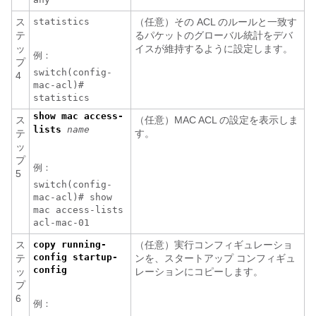
ス
statistics
（任意）その ACL のルールと一致す
テ
るパケットのグローバル統計をデバ
ッ
イスが維持するように設定します。
例：
プ
switch(config-
4
mac-acl)#
statistics
show mac access-
ス
（任意）MAC ACL の設定を表示しま
lists
name
テ
す。
ッ
プ
例：
5
switch(config-
mac-acl)# show
mac access-lists
acl-mac-01
ス
copy running-
（任意）実行コンフィギュレーショ
config startup-
テ
ンを、スタートアップ コンフィギュ
config
ッ
レーションにコピーします。
プ
6
例：