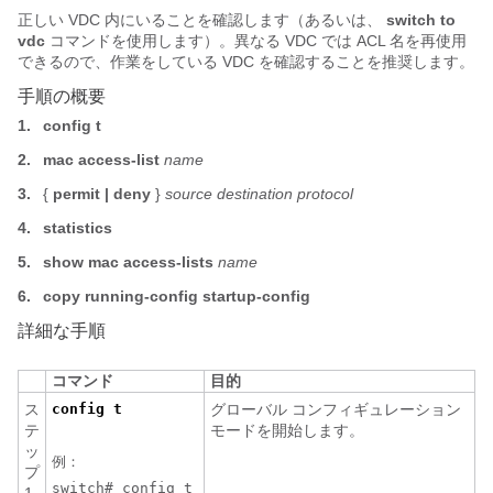
正しい VDC 内にいることを確認します（あるいは、
switch to
vdc
コマンドを使用します）。異なる VDC では ACL 名を再使用
できるので、作業をしている VDC を確認することを推奨します。
手順の概要
1.
config t
2.
mac
access-list
name
3.
{
permit | deny
}
source
destination protocol
4.
statistics
5.
show mac
access-lists
name
6.
copy running-config startup-config
詳細な手順
コマンド
目的
ス
config t
グローバル コンフィギュレーション
テ
モードを開始します。
ッ
例：
プ
switch# config t