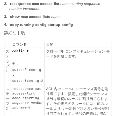
2.
resequence mac access-list
name starting-sequence-
number increment
3.
show mac
access-lists
name
4.
copy running-config startup-config
詳細な手順
コマンド
目的
ス
config t
グローバル コンフィギュレーション モ
テ
ードを開始します。
ッ
例：
プ
switch# config
1
t
switch(config)#
ス
resequence mac
ACL 内のルールにシーケンス番号を割
access-list
テ
り当てます。指定した開始シーケンス
name
starting-
ッ
番号は最初のルールに割り当てられま
sequence-number
プ
す。その後ろの各ルールには、前のル
increment
2
ールよりも 一定数だけ大きい番号が割
り当てられます。番号の差異は、指定