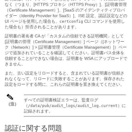
なく（つまり、[HTTPS プロキシ（HTTPS Proxy）]、[証明書管理
（Certificate Management）]、[SaaS のアイデンティティプロバ
イダー（Identity Provider for SaaS）]、ISE 設定、認証設定などの
UI ページを使用した場合も、
CLI コマンドを使用し
certconfig
た場合も）拒否されることがあります。
証明書の署名者 CA が「カスタムの信頼できる証明機関」として
[証明書の管理（Certificate Management）] ページ（[ネットワー
ク（Network）] > [証明書管理（Certificate Management）]）ペー
ジで追加されていることを確認してください。証明書パス全体を
信頼することができない場合は、証明書を WSA にアップロードで
きません。
また、古い設定をリロードすると、含まれている証明書が信頼さ
れなくなって、リロードに失敗することがあります。保存された
設定をロードする間に、これらの証明書を置き換えてください。
すべての証明書検証エラーは、監査ログ
（注）
（
）に
/data/pub/audit_logs/audit_log.current
記録されます。
認証に関する問題