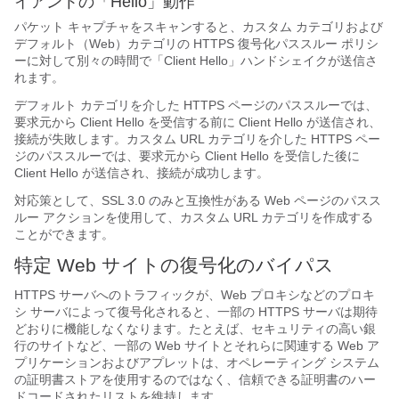
イアントの「Hello」動作
パケット キャプチャをスキャンすると、カスタム カテゴリおよび
デフォルト（Web）カテゴリの HTTPS 復号化パススルー ポリシ
ーに対して別々の時間で「Client Hello」ハンドシェイクが送信さ
れます。
デフォルト カテゴリを介した HTTPS ページのパススルーでは、
要求元から Client Hello を受信する前に Client Hello が送信され、
接続が失敗します。カスタム URL カテゴリを介した HTTPS ペー
ジのパススルーでは、要求元から Client Hello を受信した後に
Client Hello が送信され、接続が成功します。
対応策として、SSL 3.0 のみと互換性がある Web ページのパスス
ルー アクションを使用して、カスタム URL カテゴリを作成する
ことができます。
特定 Web サイトの復号化のバイパス
HTTPS サーバへのトラフィックが、Web プロキシなどのプロキ
シ サーバによって復号化されると、一部の HTTPS サーバは期待
どおりに機能しなくなります。たとえば、セキュリティの高い銀
行のサイトなど、一部の Web サイトとそれらに関連する Web ア
プリケーションおよびアプレットは、オペレーティング システム
の証明書ストアを使用するのではなく、信頼できる証明書のハー
ドコードされたリストを維持します。