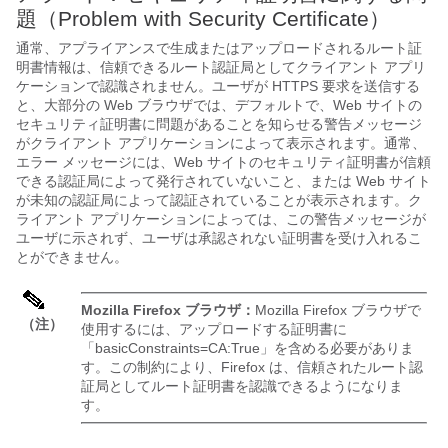
題（Problem with Security Certificate）
通常、アプライアンスで生成またはアップロードされるルート証
明書情報は、信頼できるルート認証局としてクライアント アプリ
ケーションで認識されません。ユーザが HTTPS 要求を送信する
と、大部分の Web ブラウザでは、デフォルトで、Web サイトの
セキュリティ証明書に問題があることを知らせる警告メッセージ
がクライアント アプリケーションによって表示されます。通常、
エラー メッセージには、Web サイトのセキュリティ証明書が信頼
できる認証局によって発行されていないこと、または Web サイト
が未知の認証局によって認証されていることが表示されます。ク
ライアント アプリケーションによっては、この警告メッセージが
ユーザに示されず、ユーザは承認されない証明書を受け入れるこ
とができません。
Mozilla Firefox ブラウザ：
Mozilla Firefox ブラウザで
（注）
使用するには、アップロードする証明書に
「basicConstraints=CA:True」を含める必要がありま
す。この制約により、Firefox は、信頼されたルート認
証局としてルート証明書を認識できるようになりま
す。