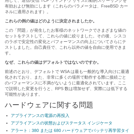
用して、送信/受信 TCP ウィンドウ サイズの動的スケーリングを
有効および無効にします（これらのパラメータは、FreeBSD カー
ネルに適用されます）。
これらの例の値はどのように決定されましたか。
この「問題」が発生したお客様のネットワークでさまざまな値の
セットをテストして、これらの値に絞りました。その後、シスコ
のラボで安定性の変化とパフォーマンスの向上についてさらにテ
ストしました。自己責任で、これら以外の値を自由に使用できま
す。
なぜ、これらの値はデフォルトではないのですか。
前述のとおり、デフォルトで WSA は最も一般的な導入向けに最適
化されており、また、非常に多くの場所で動作する際に接続ごと
のパフォーマンスに不満がないように最適化されています。ここ
で説明した変更を行うと、RPS 数は増加せず、実際には低下する
可能性があります。
ハードウェアに関する問題
アプライアンスの電源の再投入
アプライアンスの状態およびステータス インジケータ
アラート：380 または 680 ハードウェアでバッテリ再学習タイ