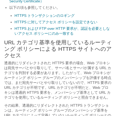
Security Certificate）
以下の項も参照してください。
HTTPS トランザクションのロギング
HTTPS に対してアクセス ポリシーを設定できない
HTTPS および FTP over HTTP 要求が、認証を必要としな
いアクセス ポリシーにのみ一致する
URL カテゴリ基準を使用しているルーティ
ング ポリシーによる HTTPS サイトへのア
クセス
透過的にリダイレクトされた HTTPS 要求の場合、Web プロキシ
は宛先サーバとやり取りして、サーバ名とサーバが属する URL カ
テゴリを判別する必要があります。したがって、Web プロキシが
ルーティング ポリシー グループのメンバーシップを評価する時点
では、まだ宛先サーバとやり取りしていないので、HTTPS 要求の
URL カテゴリが不明です。URL カテゴリが不明だと、Web プロ
キシは透過的 HTTPS 要求を、メンバーシップ基準として URL カ
テゴリを使用しているルーティング ポリシーと照合できません。
その結果、透過的にリダイレクトされた HTTPS トランザクショ
ンは、ルーティング ポリシー グループのメンバーシップ基準を
URL カテゴリによって定義していないルーティング ポリシーとの