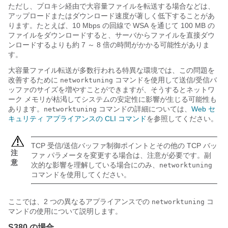
ただし、プロキシ経由で大容量ファイルを転送する場合などは、
アップロードまたはダウンロード速度が著しく低下することがあ
ります。たとえば、10 Mbps の回線で WSA を通じて 100 MB の
ファイルをダウンロードすると、サーバからファイルを直接ダウ
ンロードするよりも約 7 ～ 8 倍の時間がかかる可能性がありま
す。
大容量ファイル転送が多数行われる特異な環境では、この問題を
改善するために
コマンドを使用して送信/受信バ
networktuning
ッファのサイズを増やすことができますが、そうするとネットワ
ーク メモリが枯渇してシステムの安定性に影響が生じる可能性も
あります。
コマンドの詳細については、
Web セ
networktuning
キュリティ アプライアンスの CLI コマンド
を参照してください。
TCP 受信/送信バッファ制御ポイントとその他の TCP バッ
注
ファ パラメータを変更する場合は、注意が必要です。副
意
次的な影響を理解している場合にのみ、
networktuning
コマンドを使用してください。
ここでは、2 つの異なるアプライアンスでの
コ
networktuning
マンドの使用について説明します。
S380 の場合