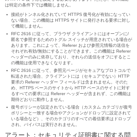
は特定の条件下では機能しません。
接続がトンネル化されていて HTTPS 復号化が有効になってい
ない場合、この機能は HTTPS サイトに発行される要求に対し
て機能しません。
RFC 2616 に従って、ブラウザ クライアントにはオープンに/
匿名で参照するためのトグル スイッチが用意されている場合が
あります。これによって、Referer および参照元情報の送信を
それぞれ有効/無効にすることができます。この機能は Referer
ヘッダーのみに依存しており、それらの送信をオフにするとこ
の機能は使用できなくなります。
RFC 2616 に従って、参照元ページがセキュアなプロトコルで
転送された場合、クライアントには（セキュアでない）HTTP
要求の Referer ヘッダー フィールドは含まれません。そのた
め、HTTPS ベースのサイトから HTTP ベースのサイトに対す
るすべての要求には Referer ヘッダーが含まれず、この機能は
期待どおりに動作しません。
復号ポリシーが設定されている場合（カスタム カテゴリが復号
ポリシーと一致する場合やアクションがドロップに設定されて
いる場合など）、そのカテゴリのすべての着信要求はドロップ
され、バイパスは実行されません。
アラート：セキュリティ証明書に関する問