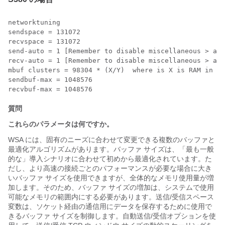
networktuning 

sendspace = 131072

recvspace = 131072

send-auto = 1 [Remember to disable miscellaneous > adv
recv-auto = 1 [Remember to disable miscellaneous > adv
mbuf clusters = 98304 * (X/Y)  where is X is RAM in GB
sendbuf-max = 1048576

recvbuf-max = 1048576
質問
これらのパラメータは何ですか。
WSA には、固有のニーズに合わせて変更できる複数のバッファと
最適化アルゴリズムがあります。バッファ サイズは、「最も一般
的な」導入シナリオに合わせて初めから最適化されています。た
だし、より高速の接続ごとのパフォーマンスが必要な場合に大き
いバッファ サイズを使用できますが、全体的なメモリ使用量が増
加します。そのため、バッファ サイズの増加は、システムで使用
可能なメモリの範囲内にする必要があります。送信/受信スペース
変数は、ソケット経由の通信用にデータを保存するために使用で
きるバッファ サイズを制御します。自動送信/受信オプションを使