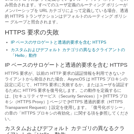
み照合されます。すべてのユーザ定義のルーティング ポリシーが
メンバーシップを URL カテゴリによって定義している場合、透過
的 HTTPS トランザクションはデフォルトのルーティング ポリシ
ー グループと照合されます。
HTTPS 要求の失敗
IP ベースのサロゲートと透過的要求を含む HTTPS
カスタムおよびデフォルト カテゴリの異なるクライアントの
「Hello」動作
IP ベースのサロゲートと透過的要求を含む HTTPS
HTTPS 要求が、以前の HTTP 要求の認証情報を利用できないク
ライアントから発信された場合、AsyncOS は HTTPS プロキシの
設定に応じて、HTTPS 要求に失敗するか、またはユーザを認証す
るために HTTPS 要求を復号化します。この動作を定義するに
は、[セキュリティサービス（Security Services）] > [HTTPS プロ
キシ（HTTPS Proxy）] ページで [HTTPS 透過的要求（HTTPS
Transparent Request）] 設定を使用します。「復号化ポリシー」
の章の「HTTPS プロキシの有効化」に関する項を参照してくださ
い。
カスタムおよびデフォルト カテゴリの異なるクラ