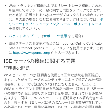
Web トラッキング機能およびポリシー トレース機能。これら
を使用してポリシーの一致に関する問題をデバッグできます。
たとえば、許可されるべきユーザがブロックされた場合（また
は、その逆の場合）などに使用できます。詳細については、
ポ
リシーのトラブルシューティング ツール：ポリシー トレース
を参照してください。
パケット キャプチャ
（
サポートの使用
する場合）
認証ステータスを確認する場合は、openssl Online Certificate
Status Protocol（ocsp）ユーティリティを使用できます。これ
は
https://www.openssl.org/
から入手できます。
ISE サーバの接続に関する問題
証明書の問題
WSA と ISE サーバは 証明書を使用して正常な接続を相互認証し
ます。したがって、一方のエンティティによって指定された各証
明書を、もう一方が認識できなければなりません。たとえば、
WSA のクライアント証明書が自己署名の場合、該当する ISE サー
バの信頼できる証明書リストに同じ証明書が含まれている必要が
あります。同様に、WSA クライアント証明書が CA 署名付きの場
合も、該当する ISE サーバにその CA ルート証明書が存在してい
る必要があります。同様の要件は、ISE サーバ関連の管理証明書