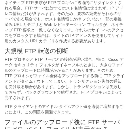
ネイティブ FTP 要求が FTP プロキシに透過的にリダイレクトさ
れる場合、FTP サーバに対するホスト名情報は含まれず、IP アド
レス情報だけが含まれます。そのため、要求の宛先がそれらのサ
ーバである場合でも、ホスト名情報しか持っていない一部の定義
済み URL カテゴリと Web レピュテーション フィルタが、ネイテ
ィブ FTP 要求と一致しなくなります。それらのサイトへのアクセ
スをブロックする場合は、サイトの IP アドレスを使用してサイト
用のカスタム URL カテゴリを作成する必要があります。
大規模 FTP 転送の切断
FTP プロキシと FTP サーバとの接続が遅い場合、特に、Cisco デ
ータ セキュリティ フィルタがイネーブルのときに、大きなファイ
ルのアップロードに時間がかかることがあります。そのため、
FTP プロキシがファイル全体をアップロードする前に FTP クライ
アントがタイムアウトしてしまい、トランザクション失敗の通知
を受け取る場合があります。しかし、トランザクションは失敗し
ておらず、バックグラウンドで続行され、FTP プロキシによって
完了されます。
FTP クライアントのアイドル タイムアウト値を適切に増加するこ
とにより、この問題を回避できます。
ファイルのアップロード後に FTP サーバ