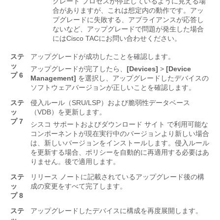
グレード プロセスが停止しているように見える場
合がありますが、これは想定内の動作です。アッ
プグレードに失敗する、アプライアンスが応答し
ないなど、アップグレードで問題が発生した場合
には
Cisco TAC
にお問い合わせください。
ステ
アップグレードが成功したことを確認します。
ッ
アップグレードが完了したら、
[Devices]
>
[Device
プ 6
Management]
を選択し、アップグレードしたデバイスの
ソフトウェアバージョンが正しいことを確認します。
ステ
侵入ルール（SRU/LSP）および脆弱性データベース
ッ
（VDB）を更新します。
プ 7
シスコ サポートおよびダウンロード サイト
で利用可能な
コンポーネントが現在実行中のバージョンより新しい場合
は、新しいバージョンをインストールします。侵入ルール
を更新する場合、ポリシーを自動的に再適用する必要はあ
りません。後で適用します。
ステ
リリース ノートに記載されているアップグレード後の構
ッ
成の変更をすべて完了します。
プ 8
ステ
アップグレードしたデバイスに構成を再度展開します。