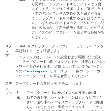
ら同時にアップグレードするデバイスは 5 台
までにすることを強く推奨します。
選択したす
べてのデバイスがそのプロセスを完了するま
で、アップグレードを停止することはできませ
ん。いずれかのデバイスのアップグレードに問
題がある場合、問題を解決する前に、すべての
デバイスのアップグレードを完了する必要があ
ります。
ステ
[Install]
をクリックし、アップグレードして、デバイスを
ッ
再起動することを確認します。
プ 4
トラフィックは、デバイスの設定および展開方法に応じ
て、アップグレードの間ドロップするか、検査なしでネッ
トワークを通過します。
詳細については、対象バージョ
ンの
Cisco Firepower リリース ノート
内の「ソフトウェ
アのアップグレード」の章を参照してください。
ステ
アップグレードの進捗状況 をモニタします。
ッ
注
アップグレード中のデバイスへの変更の展開、手
プ 5
意
動での再起動、シャットダウンは行わないでくだ
さい。
進行中のデバイスのアップグレードは再開
しないでください。
事前のチェック中に、アップ