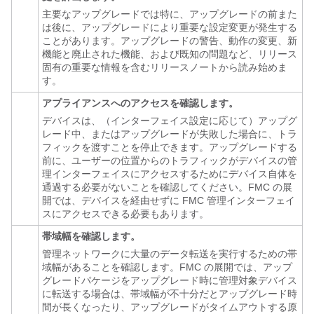
主要なアップグレードでは特に、アップグレードの前また
は後に、アップグレードにより重要な設定変更が発生する
ことがあります。アップグレードの警告、動作の変更、新
機能と廃止された機能、および既知の問題など、リリース
固有の重要な情報を含むリリースノートから読み始めま
す。
アプライアンスへのアクセスを確認します。
デバイスは、（インターフェイス設定に応じて）アップグ
レード中、またはアップグレードが失敗した場合に、トラ
フィックを渡すことを停止できます。アップグレードする
前に、ユーザーの位置からのトラフィックがデバイスの管
理インターフェイスにアクセスするためにデバイス自体を
通過する必要がないことを確認してください。FMC の展
開では、デバイスを経由せずに FMC 管理インターフェイ
スにアクセスできる必要もあります。
帯域幅を確認します。
管理ネットワークに大量のデータ転送を実行するための帯
域幅があることを確認します。FMC の展開では、アップ
グレードパケージをアップグレード時に管理対象デバイス
に転送する場合は、帯域幅が不十分だとアップグレード時
間が長くなったり、アップグレードがタイムアウトする原