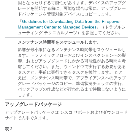
因となったりする可能性があります。デバイスのアップグ
レードを開始する前に、可能な場合は常に、アップグレー
ドパッケージを管理対象デバイスにコピーします。
『
Guidelines for Downloading Data from the Firepower
Management Center to Managed Devices
』（トラブルシ
ューティング テクニカルノーツ）を参照してください。
メンテナンス時間帯をスケジュールします。
影響が最小限になるメンテナンス時間帯をスケジュールし
ます。トラフィックフローおよびインスペクションへの影
響、およびアップグレードにかかる可能性がある時間を考
慮してください。また、ウィンドウで実行する必要がある
タスクと、事前に実行できるタスクを検討します。
たと
えば、メンテナンス時間帯で、アプライアンスへのアップ
グレードパッケージのコピー、準備状況チェックの実行、
バックアップの作成などが行われるまで待機しないように
します。
アップグレードパッケージ
アップグレードパッケージは
シスコ サポートおよびダウンロード
サイト
で入手できます。
表 2.