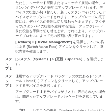
ただし、ルーテッド展開またはスイッチド展開の場合、ス
タンバイ デバイスが最初にアップグレードされます。デ
バイスの役割が切り替わり、新しくスタンバイになったデ
バイスがアップグレードされます。アップグレードの完了
時には、デバイスの役割は切り替わったままです。アクテ
ィブ/スタンバイの役割を維持する場合、アップグレード
前に役割を手動で切り替えます。それにより、アップグレ
ードプロセスによって元の役割に切り替わります。
[Devices]
>
[Device Management]
を選択し、ペアの横
にある [Switch Active Peer]
アイコンをクリックして、選
択内容を確認します。
ステ
[システム（System）]
>
[更新（Updates）]
を選択しま
ッ
す。
プ 2
ステ
使用するアップグレード パッケージの横にある [インスト
ッ
ール（Install）] アイコンをクリックして、アップグレー
プ 3
ドするデバイスを選択します。
アップグレードするデバイスがリストに表示されない場合
は、間違ったアップグレード パッケージを選択していま
す。
（注）
[システムの更新（System Update）] ページか