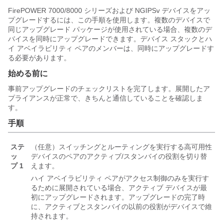
FirePOWER 7000/8000 シリーズおよび NGIPSv デバイスをアッ
プグレードするには、この手順を使用します。複数のデバイスで
同じアップグレード パッケージが使用されている場合、複数のデ
バイスを同時にアップグレードできます。デバイス スタックとハ
イ アベイラビリティ ペアのメンバーは、同時にアップグレードす
る必要があります。
始める前に
事前アップグレードのチェックリストを完了します。展開したア
プライアンスが正常で、きちんと通信していることを確認しま
す。
手順
ステ
（任意）スイッチングとルーティングを実行する高可用性
ッ
デバイスのペアのアクティブ/スタンバイの役割を切り替
プ 1
えます。
ハイ
アベイラビリティ ペアがアクセス制御のみを実行す
るために展開されている場合、アクティブ デバイスが最
初にアップグレードされます。アップグレードの完了時
に、アクティブとスタンバイの以前の役割がデバイスで維
持されます。