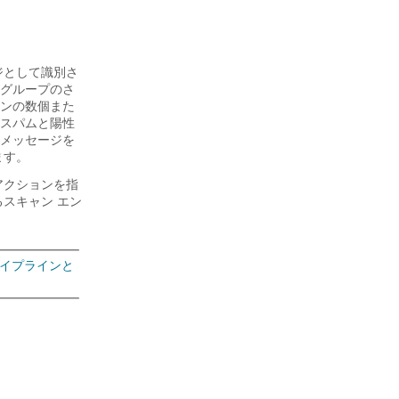
ジとして識別さ
グループのさ
ンの数個また
スパムと陽性
メッセージを
ます。
アクションを指
スキャン エン
パイプラインと