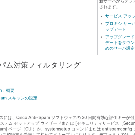
新サーバからデフ
されます。
サービス アッ
プロキシ サー
ップデート
アップグレード
デートをダウン
めのサーバ設定
rt スパム対策フィルタリング
pam：概要
ti-Spam スキャンの設定
ンスには、Cisco Anti-Spam ソフトウェアの 30 日間有効な評価キー
ム セットアップ ウィザードまたは [セキュリティサービス（Security S
ti-Spam] ページ（GUI）か、systemsetup コマンドまたは antispamconfi
センス契約書を受諾して初めてイネーブルになります。デフォルトでは、