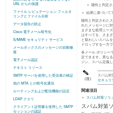
URL からの保護
陽性と判定さ
ファイル レピュテーション フィルタ
結果に基づいて
リングとファイル分析
陽性と判定されたス
データ損失の防止
れたメッセージに対
まざまな処理ニーズ
Cisco 電子メール暗号化
はすべてを、さまざ
S/MIME セキュリティ サービス
と疑わしいスパムを
ドロップする一方で
メールボックスのメッセージの自動修
復
各メール ポリシー
定できます。異なる
電子メール認証
ジン、スパム定義し
テキスト リソース
スパム対
SMTP サーバを使用した受信者の検証
（注）
セキュリ
他の MTA との暗号化通信
関連項目
ルーティングおよび配信機能の設定
スパム対策ソリ
LDAP クエリ
スパム対策
クライアント証明書を使用した SMTP
セッションの認証