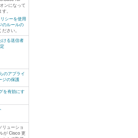
）] がオンになって
ます。
ポリシーを使用
ジのルールの
ください。
おける送信者
決定
からのアプライ
ージの保護
ングを有効にす
ト
ソリューショ
 Cisco 更