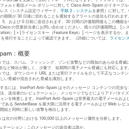
ォルト着信メール ポリシーに対して Cisco Anti-Spam がイネーブ
レス（システム設定ウィザード、
手順 2：システム
を参照）に対して、Cis
ンスの期限が 30 日後に切れることを通知するアラートの送信も行われま
5、5、および 0 日前に送信されます。30 日間の評価期間後もこの機能
Cisco の営業担当者にお問い合わせください。残りの評価期間は、[シ
istration）] > [ライセンスキー（Feature Keys）] ページを表示するか、
 コマンドを発行することによって確認できます。（詳細については、
ライセンス
i-Spam：概要
nti-Spam では、スパム、フィッシング、ゾンビ攻撃などの既知のあらゆる脅
詐欺など検出が難しく、少量で、短期間の電子メール脅威にも対応します
ti-Spam では、ダウンロード URL または実行ファイルを介して不正なコン
しい脅威や混合された脅威を識別します。
るには、IronPort Anti-Spam はそのメッセージ コンテンツの完
法、送信者のレピュテーション、メッセージでなどによりアドバタイズさ
を検査します。IronPort Anti-Spam は世界最大の電子メールおよび
である SenderBase を最大限に活用する電子メールおよび Web レピ
開始と同時に新しい攻撃を検出します。
i-Spam は次の分野における 100,000 以上のメッセージ属性を分析します。
ピュテーション：このメッセージの送信者は
誰か
。