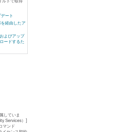
ォルトで取得
プデート
バを経由したア
およびアップ
ロードするた
が付属していま
ervices）]
g コマンド
ライセンス契約