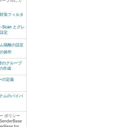
ネーブルにで
スパム対策フィルタ
ulti-Scan とグレ
設定
ム隔離の設定
の操作
者のグループ
の作成
ーの定義
ステムのバイパ
ー ポリシー
nderBase
Base for