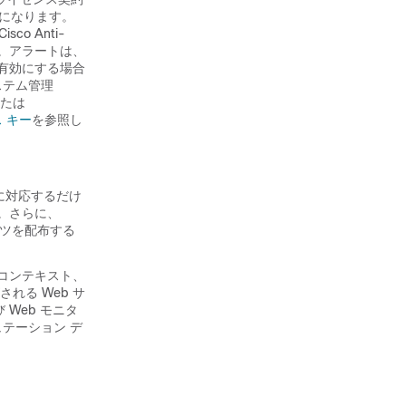
ルになります。
co Anti-
す。アラートは、
を有効にする場合
ステム管理
または
 キー
を参照し
威に対応するだけ
。さらに、
テンツを配布する
全なコンテキスト、
れる Web サ
 Web モニタ
ュテーション デ