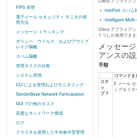
Cisco アプラ
FIPS 管理
IronPort 
電子メール セキュリティ モニタの使
Intelligent
用方法
Cisco アプラ
メッセージ トラッキング
1 つしか使用でき
ポリシー、ウイルス、およびアウトブ
メッセージ
レイク隔離
アンスの設
スパム隔離
手順
管理タスクの分散
システム管理
コマンドま
ステ
E メール
CLI による管理およびモニタリング
ッ
ングをイネ
プ 1
SenderBase Network Participation
GUI での他のタスク
高度なネットワーク構成
ログ
クラスタを使用した中央集中型管理