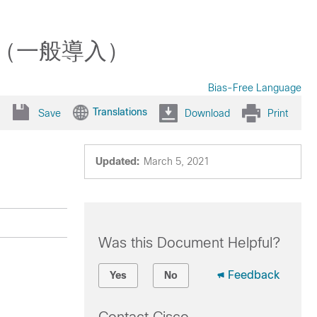
ザガイド（一般導入）
Bias-Free Language
Translations
Save
Download
Print
Updated:
March 5, 2021
Was this Document Helpful?
Feedback
Yes
No