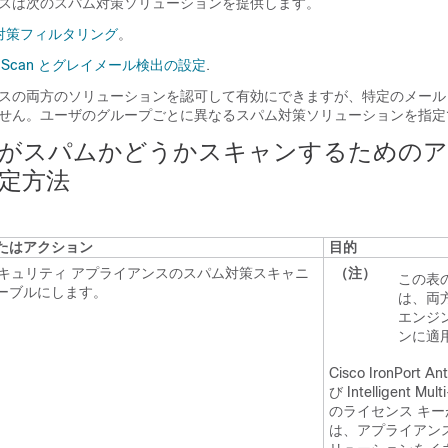
イアンスは次のスパム対策ソリューションを提供します。
スパム対策フィルタリング
。
 Multi-Scan とグレイメール検出の設定
.
イアンスの両方のソリューションを認可して有効にできますが、特定のメール
ません。ユーザのグループごとに異なるスパム対策ソリューションを指定
がスパムかどうかスキャンするための
定方法
たはアクション
目的
 セキュリティ アプライアンスのスパム対策スキャニ
（注）
この表
ーブルにします。
は、両
エンジ
ンに適
Cisco IronPort A
び Intelligent Mu
のライセンス キ
は、アプライアン