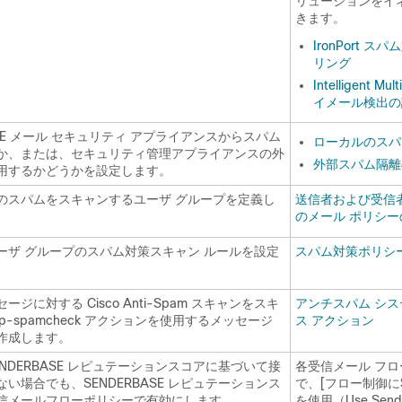
リューションをイ
きます。
IronPort 
リング
Intelligent M
イメール検出の
 E メール セキュリティ アプライアンスからスパム
ローカルのスパ
か、または、セキュリティ管理アプライアンスの外
外部スパム隔離
用するかどうかを設定します。
のスパムをスキャンするユーザ グループを定義し
送信者および受信
のメール ポリシー
ーザ グループのスパム対策スキャン ルールを設定
スパム対策ポリシ
ージに対する Cisco Anti-Spam スキャンをスキ
アンチスパム シ
ip-spamcheck アクションを使用するメッセージ
ス アクション
作成します。
NDERBASE
レピュテーションスコアに基づいて接
各受信メール フロ
ない場合でも、
SENDERBASE
レピュテーションス
で、[フロー制御にSe
信メールフローポリシーで有効にします。
を使用（Use Sender