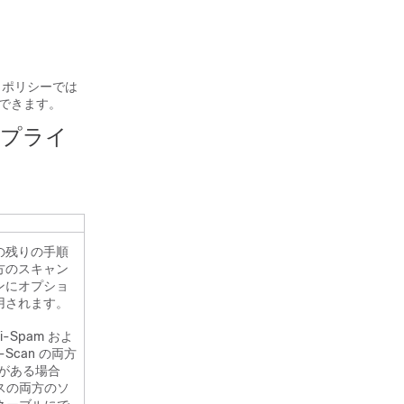
 ポリシーでは
できます。
アプライ
の残りの手順
方のスキャン
ンにオプショ
用されます。
nti-Spam およ
lti-Scan の両方
ーがある場合
スの両方のソ