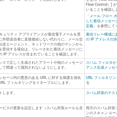
Flow Control
いることを確認し
「
メール フロー 
した着信メッセー
定義
」を参照して
 セキュリティ アプライアンスが着信電子メールを受
着信リレー構成に
に外部送信者に直接接続しない代わりに、メール交
の IP アドレスの
転送エージェント、ネットワークの他のマシンから
を受信する場合は、リレーされた着信メッセージに
の IP アドレスが含まれていることを確認します。
ンスで正しく生成されたアラートや他のメッセージ
スパム フィルタ
して間違って識別されないようにします。
アンス生成メッセ
ッセージ内の悪意のある URL に対する保護を強化
URL フィルタリ
URL フィルタリングをイネーブルにします。
る
トします。
スパム対策のテス
ービスの更新を設定します（スパム対策ルールも含
両方のスパム対策
ンのスキャン ルールが