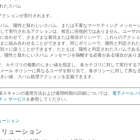
れたスパム
アクションが実行されます。
パム、陽性と疑わしいスパム、または不要なマーケティング メッセー
して実行されるアクションは、相互に排他的ではありません。ユーザの
に合わせて、さまざまな着信または発信ポリシーで、これらのアクショ
まに組み合わせることができます。同じポリシーで、陽性と判定された
別々に扱うことができます。たとえば、陽性と判定されたスパムである
、陽性と疑わしいスパム メッセージを隔離する必要がある場合があり
で、カテゴリの複数のしきい値を指定し、各カテゴリに対して実行する
メール ポリシーに異なるユーザを割り当て、各ポリシーに対して異なる
きい値、スパム処理アクションを定義できます。
策スキャンの適用方法および適用時期の詳細については、
電子メール 
ティ サービス
を参照してください。
ューション
ソリューション