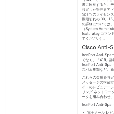
書に同意すると、デフ
設定した管理者アド
Spam のライセ
期限切れの 30、1
の詳細については、
（System Admin
featurekey
てください）。
Cisco Ant
IronPort A
でなく、「419」
IronPort An
スパム攻撃など、新
これらの脅威を特定す
メッセージの構築方
イトのレピュテーション
リング ネットワーク
ータを組み合わせ、
IronPort Ant
電子メール レ