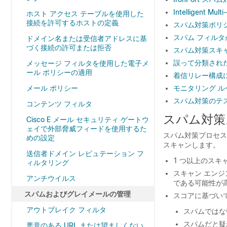
Intelligent
ホスト アクセス テーブルを使用した
接続を許可するホストの定義
スパム対策ポリ
スパム フィル
ドメイン名または受信者アドレスに基
づく接続の許可または拒否
スパム対策スキ
誤って分類され
メッセージ フィルタを使用した電子メ
ール ポリシーの適用
着信リレー構成に
メール ポリシー
モニタリング 
スパム対策のテ
コンテンツ フィルタ
スパム対策
Cisco E メール セキュリティ ゲートウ
ェイで外部脅威フィードを使用するた
スパム対策プロセス
めの設定
スキャンします。
送信者ドメイン レピュテーション フ
1 つ以上のスキ
ィルタリング
スキャン エン
アンチウイルス
である可能性が
スパムおよびグレイメールの管理
スコアに基づい
アウトブレイク フィルタ
スパムではな
スパムだと疑
悪意のある URL または望ましくない