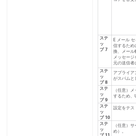
ステ
E メール
ッ
信するため
プ 7
換、メール
メッセージ
元の送信者
ステ
アプライア
ッ
がスパムと
プ 8
ステ
（任意）メ
ッ
するため、
プ 9
ステ
設定をテス
ッ
プ 10
ステ
（任意）サ
ッ
め）。
プ 11