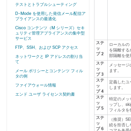
テストとトラブルシューティング
D-Mode を使用した発信メール配信ア
プライアンスの最適化
Cisco コンテンツ（M シリーズ）セキ
ュリティ管理アプライアンスの集中型
サービス
ステ
ローカルの
FTP、SSH、および SCP アクセス
ッ
を隔離する
プ 2
部隔離を使
ネットワークと IP アドレスの割り当
て
ステ
メッセージ
ッ
ます。
メール ポリシーとコンテンツ フィル
プ 3
タの例
ステ
定義したユ
ファイアウォール情報
ッ
します。
プ 4
エンド ユーザ ライセンス契約書
ステ
特定のメッセ
ッ
ップし、sk
プ 5
フィルタを
ステ
（推奨）
SE
ッ
続を拒否し
プ 6
コアを各受