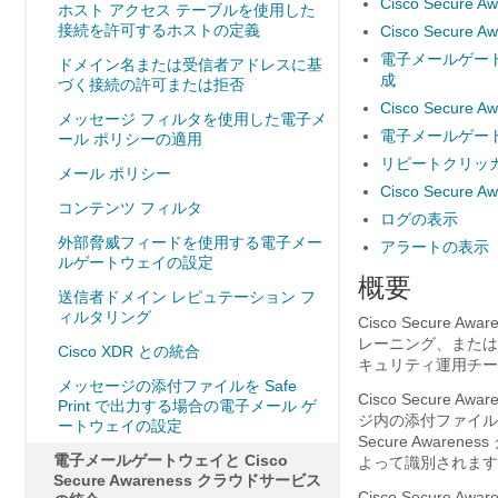
Cisco Secu
ホスト アクセス テーブルを使用した
接続を許可するホストの定義
Cisco Sec
電子メールゲー
ドメイン名または受信者アドレスに基
成
づく接続の許可または拒否
Cisco Secu
メッセージ フィルタを使用した電子メ
電子メールゲートウェ
ール ポリシーの適用
リピートクリッ
メール ポリシー
Cisco Secur
コンテンツ フィルタ
ログの表示
外部脅威フィードを使用する電子メー
アラートの表示
ルゲートウェイの設定
概要
送信者ドメイン レピュテーション フ
ィルタリング
Cisco Secur
レーニング、または
Cisco XDR との統合
キュリティ運用チー
メッセージの添付ファイルを Safe
Cisco Secur
Print で出力する場合の電子メール ゲ
ジ内の添付ファイル
ートウェイの設定
Secure Awa
電子メールゲートウェイと Cisco
よって識別されます
Secure Awareness クラウドサービス
Cisco Secure