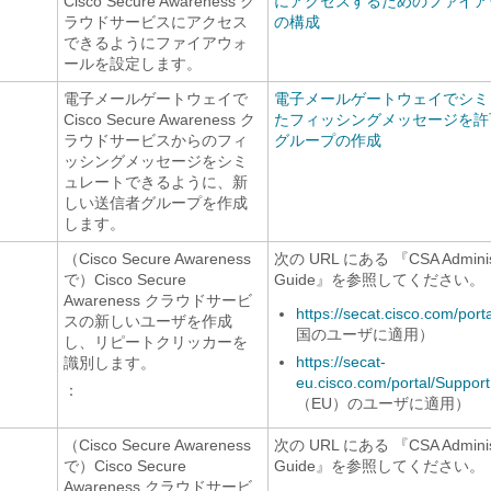
Cisco Secure Awareness ク
にアクセスするためのファイア
ラウドサービスにアクセス
の構成
できるようにファイアウォ
ールを設定します。
電子メールゲートウェイで
電子メールゲートウェイでシミ
Cisco Secure Awareness ク
たフィッシングメッセージを許
ラウドサービスからのフィ
グループの作成
ッシングメッセージをシミ
ュレートできるように、新
しい送信者グループを作成
します。
（Cisco Secure Awareness
次の URL にある 『CSA Administ
で）Cisco Secure
Guide』を参照してください。
Awareness クラウドサービ
https://secat.cisco.com/port
スの新しいユーザを作成
国のユーザに適用）
し、リピートクリッカーを
https://secat-
識別します。
eu.cisco.com/portal/Support
：
（EU）のユーザに適用）
（Cisco Secure Awareness
次の URL にある 『CSA Administ
で）Cisco Secure
Guide』を参照してください。
Awareness クラウドサービ