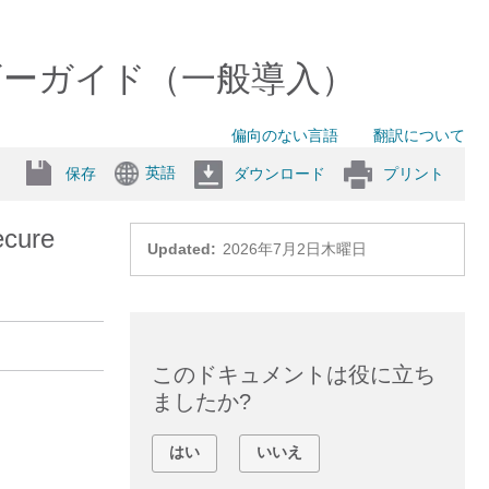
eway ユーザーガイド（一般導入）
偏向のない言語
翻訳について
英語
保存
ダウンロード
プリント
ure
Updated:
2026年7月2日木曜日
このドキュメントは役に立ち
ましたか?
はい
いいえ