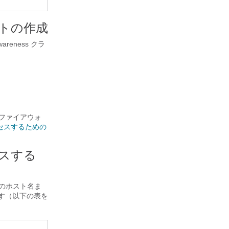
ウントの作成
reness クラ
うにファイアウォ
にアクセスするための
クセスする
、次のホスト名ま
ます（以下の表を