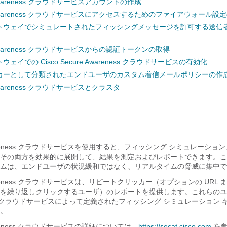
re Awareness クラウドサービスアカウントの作成
ure Awareness クラウドサービスにアクセスするためのファイアウォール設
トウェイでシミュレートされたフィッシングメッセージを許可する送信
re Awareness クラウドサービスからの認証トークンの取得
イでの Cisco Secure Awareness クラウドサービスの有効化
カーとして分類されたエンドユーザのカスタム着信メールポリシーの作
e Awareness クラウドサービスとクラスタ
e Awareness クラウドサービスを使用すると、フィッシング シミュレーシ
その両方を効果的に展開して、結果を測定およびレポートできます。こ
ムは、エンドユーザの状況緩和ではなく、リアルタイムの脅威に集中で
e Awareness クラウドサービスは、リピートクリッカー（オプションの URL
を繰り返しクリックするユーザ）のレポートを提供します。これらのユーザ
reness クラウドサービスによって定義されたフィッシング シミュレーション
。
 Awareness クラウドサービスの詳細については、
https://secat.cisco.com
を参