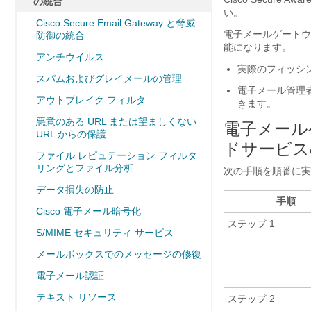
の統合
い。
Cisco Secure Email Gateway と脅威
電子メールゲートウェイ
防御の統合
能になります。
アンチウイルス
実際のフィッシ
スパムおよびグレイメールの管理
電子メール管理
アウトブレイク フィルタ
きます。
悪意のある URL または望ましくない
電子メールゲー
URL からの保護
ドサービス
ファイル レピュテーション フィルタ
リングとファイル分析
次の手順を順番に実
データ損失の防止
手順
Cisco 電子メール暗号化
ステップ 1
S/MIME セキュリティ サービス
メールボックスでのメッセージの修復
電子メール認証
テキスト リソース
ステップ 2