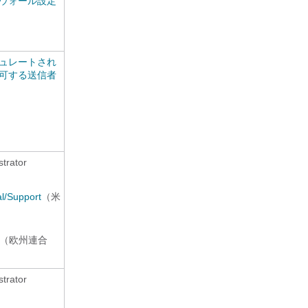
ウォール設定
ュレートされ
可する送信者
rator
al/Support
（米
（欧州連合
rator