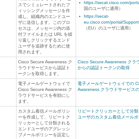
https://secat.cisco.com/port
スでシミュレートされたフ
国のユーザに適用）
ィッシングメッセージを作
https://secat-
成し、組織内のエンドユー
eu.cisco.com/portal/Support
ザに送信します。このプロ
（EU）のユーザに適用）
セスは、メッセージ内の添
付ファイルまたは URL を繰
り返しクリックするエンド
ユーザを追跡するために使
用されます。
Cisco Secure Awareness ク
Cisco Secure Awareness
ラウドサービスから認証ト
からの認証トークンの取得
ークンを取得します。
電子メールゲートウェイで
電子メールゲートウェイでの Cisco
Cisco Secure Awareness ク
Awareness クラウドサービス
ラウドサービスを有効にし
ます。
カスタム着信メールポリシ
リピートクリッカーとして分類
ーを作成して、リピートク
ユーザのカスタム着信メールポ
リッカーとして分類される
エンドユーザのアグレッシ
ブメールポリシーを設定し