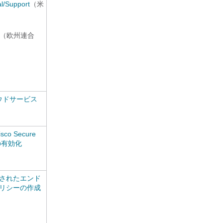
al/Support
（米
（欧州連合
 クラウドサービス
 Secure
の有効化
されたエンド
リシーの作成