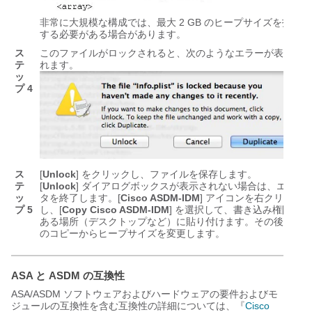
非常に大規模な構成では、最大 2 GB のヒープサイズを指定
する必要がある場合があります。
ス
このファイルがロックされると、次のようなエラーが表示さ
テ
れます。
ッ
プ 4
ス
[
Unlock
] をクリックし、ファイルを保存します。
テ
[
Unlock
] ダイアログボックスが表示されない場合は、エディ
ッ
タを終了します。[
Cisco ASDM-IDM
] アイコンを右クリック
プ 5
し、[
Copy Cisco ASDM-IDM
] を選択して、書き込み権限が
ある場所（デスクトップなど）に貼り付けます。その後、こ
のコピーからヒープサイズを変更します。
ASA と ASDM の互換性
ASA/ASDM ソフトウェアおよびハードウェアの要件およびモ
ジュールの互換性を含む互換性の詳細については、『
Cisco