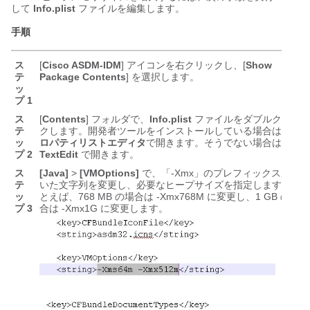
して
Info.plist
ファイルを編集します。
手順
ス
[
Cisco ASDM-IDM
] アイコンを右クリックし、[
Show
テ
Package Contents
] を選択します。
ッ
プ 1
ス
[
Contents
] フォルダで、
Info.plist
ファイルをダブルクリッ
テ
クします。開発者ツールをインストールしている場合は、
プ
ッ
ロパティリストエディタ
で開きます。そうでない場合は、
プ 2
TextEdit
で開きます。
ス
[Java]
>
[VMOptions]
で、「-Xmx」のプレフィックスが付
テ
いた文字列を変更し、必要なヒープサイズを指定します。た
ッ
とえば、768 MB の場合は -Xmx768M に変更し、1 GB の場
プ 3
合は -Xmx1G に変更します。