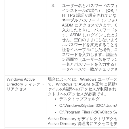
ユーザー名とパスワードのフィール
インストールの場合）、[
OK
] をク
HTTPS 認証が設定されていない場
ネーブル
パスワード（デフォルトで
ASDM にアクセスできます。
CLI で
入力したときに、パスワードを変更
す。ASDM にログインしたときに
せん。空白のままにしないように、
ルパスワードを変更することをお勧
証をイネーブルにした場合、ユーザ
スワードを入力します。認証が有効
ン画面で（ユーザー名をブランクの
ー名とパスワードを入力すると、ASD
ータベースで一致がチェックされま
Windows Active
場合によっては、Windows ユーザーの Active 
Directory ディレクト
て、Windows で ASDM を正常に起動す
リアクセス
ァイルの場所へのアクセスが制限されること
クトリへのアクセスが必要です。
デスクトップフォルダ
C:\Windows\System32C:\Users\<use
C:\Program Files (x86)\Cisco Systems
Active Directory がディレクトリアク
Active Directory 管理者にアクセスを