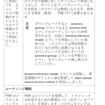
に有効に
のアクセス制御に対してデフォルトで有効にな
です。さ
りました。デバイスをアップグレードしても、
らに、ア
引き続きこのコマンドは無効になります。有効
クセス制
にする場合（推奨）、手動で行う必要がありま
御のオブ
す。
ジェクト
注
ダウングレードすると、
access-
グループ
意
group
コマンドはまだ
access-list
検索がデ
コマンドをロードしていないため拒
フォルト
否されます。以前に
forward-reference
で有効に
コマンドを有効にしていた場
enable
なりまし
合でも、このコマンドは現在削除さ
た。
れているため同じ結果となります。
ダウングレードする前にすべての
access-group
コマンドを手動でコ
ピーし、ダウングレード後に再入力
してください。
コマンドを削除し、新
forward-reference enable
規展開のデフォルト値を変更して
object-group-
を有効にしました。
search access-control
ルーティング機能
PBR のパ
PBR はメトリックを使用して、トラフィック
スモニタ
を転送するための最適なパス（出力インターフ
リングメ
ェイス）を決定します。パスモニタリングは、