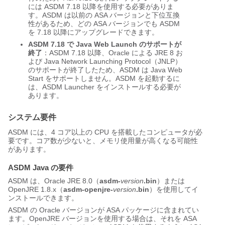
には ASDM 7.18 以降を使用する必要がありま
す。ASDM は以前の ASA バージョンと下位互換
性があるため、どの ASA バージョンでも ASDM
を 7.18 以降にアップグレードできます。
ASDM 7.18 で Java Web Launch のサポートが
終了
：ASDM 7.18 以降、Oracle による JRE 8 お
よび Java Network Launching Protocol（JNLP）
のサポートが終了したため、ASDM は Java Web
Start をサポートしません。ASDM を起動するに
は、ASDM Launcher をインストールする必要が
あります。
システム要件
ASDM には、4 コア以上の CPU を搭載したコンピュータが必
要です。コア数が少ないと、メモリ使用量が高くなる可能性
があります。
ASDM Java の要件
ASDM は、Oracle JRE 8.0
（
asdm-
version
.bin
）
または
OpenJRE 1.8.x（
asdm-openjre-
version
.bin
）
を使用してイ
ンストールできます。
ASDM の Oracle バージョンが ASA パッケージに含まれてい
ます。OpenJRE バージョンを使用する場合は、それを ASA