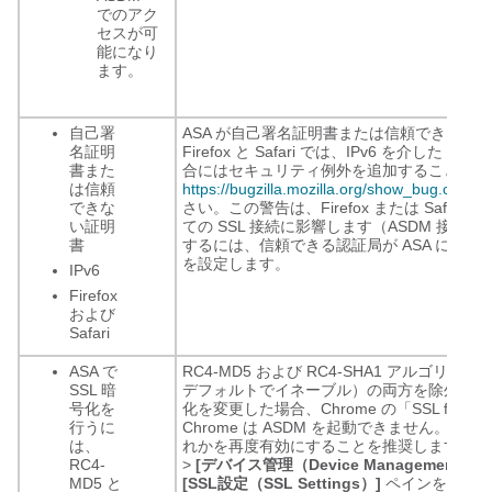
でのアク
セスが可
能になり
ます。
自己署
ASA が自己署名証明書または信頼できない
名証明
Firefox と Safari では、IPv6 を介した 
書また
合にはセキュリティ例外を追加することはで
は信頼
https://bugzilla.mozilla.org/show_bug.cgi?i
できな
さい。この警告は、Firefox または Safari
い証明
ての SSL 接続に影響します（ASDM 接続
書
するには、信頼できる認証局が ASA に対
を設定します。
IPv6
Firefox
および
Safari
ASA で
RC4-MD5 および RC4-SHA1 アルゴリ
SSL 暗
デフォルトでイネーブル）の両方を除外するために
号化を
化を変更した場合、Chrome の「SSL false 
行うに
Chrome は ASDM を起動できません。
は、
れかを再度有効にすることを推奨します（
[
RC4-
>
[デバイス管理（Device Management）]
MD5 と
[SSL設定（SSL Settings）]
ペインを参照）