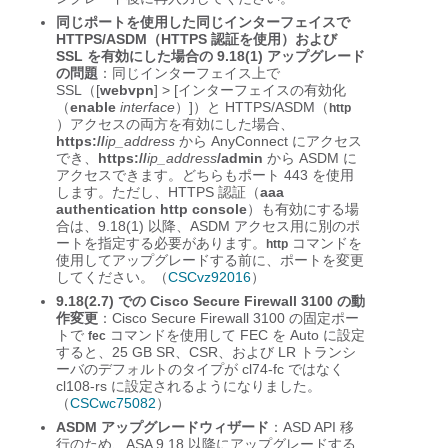
同じポートを使用した同じインターフェイスで
HTTPS/ASDM（HTTPS 認証を使用）および
SSL を有効にした場合の 9.18(1) アップグレード
の問題
：同じインターフェイス上で
SSL（[
webvpn
] > [インターフェイスの有効化
（
enable
interface
）]）と HTTPS/ASDM（
http
）アクセスの両方を有効にした場合、
https://
ip_address
から AnyConnect にアクセス
でき、
https://
ip_address
/admin
から ASDM に
アクセスできます。どちらもポート 443 を使用
します。ただし、HTTPS 認証（
aaa
authentication http console
）も有効にする場
合は、9.18(1) 以降、ASDM アクセス用に別のポ
ートを指定する必要があります。
コマンドを
http
使用してアップグレードする前に、ポートを変更
してください。（
CSCvz92016
）
9.18(2.7) での Cisco Secure Firewall 3100 の動
作変更
：Cisco Secure Firewall 3100 の固定ポー
トで
コマンドを使用して FEC を Auto に設定
fec
すると、25 GB SR、CSR、および LR トランシ
ーバのデフォルトのタイプが cl74-fc ではなく
cl108-rs に設定されるようになりました。
（
CSCwc75082
）
ASDM アップグレードウィザード
：ASD API 移
行のため、ASA 9.18 以降にアップグレードする