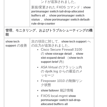
ンドが追加されました。
新規/変更された FXOS コマンド：
show
portmanager switch tail-drop-allocated
、
buffers all
show portmanager switch
、
status
show portmanager switch default-
rule-drop-counter
管理、モニタリング、およびトラブルシューティングの機
能
次の項目に対して、
へ
show tech
show tech support
の改善
の出力が追加されました。
support
Cisco Secure Firewall 3100
の
、
show storage detail
show
（
slot expand detail
show tech
内）
support brief
ASA Virtual のフラッシュ内
の dpdk.log からの最近のメ
ッセージ
Firepower 1010 の制御リン
ク状態
統計情報
show failover
FXOS local-mgmt
show
portmanager switch tail-drop-
allocated buffers all