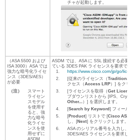
チャが起動します。
（ASA 5500 および
ASDM では、ASA に SSL 接続する必要
ISA 3000）ASA では
ている 3DES PAK ライセンスを要求できま
強力な暗号化ライセ
https://www.cisco.com/jp/go/license
ンス（3DES/AES）
[従来のライセンス（
Traditional Li
が必要
クセス（
Access LRP
）] をクリッ
（注）
スマート
[ライセンスを取得（
Get Licenses
）
ライセン
プダウンリストから [IPS、Crypto、
スモデル
Other...
）] を選択します。
を使用す
[
Search by Keyword
] フィールドに
ると、強
[
Product
] リストで [
Cisco ASA 3DE
力な暗号
し、[
Next
] をクリックします。
化ライセ
ンスを使
ASA のシリアル番号を入力し、プロン
用せずに
3DES/AES ライセンスを要求します
ASDM