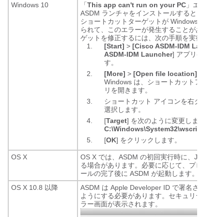
Windows 10
「
This app can't run on your PC
」エラー
ASDM ランチャをインストールすると、Windo
ショートカットターゲットが Windows Script
られて、このエラーが発生することがありま
ゲットを修正するには、次の手順を実行しま
[Start]
>
[Cisco ASDM-IDM Launch
ASDM-IDM Launcher
] アプリケー
す。
[More]
>
[Open file location]
を選
Windows は、ショートカットア
リを開きます。
ショートカット アイコンを右クリッ
選択します。
[
Target
] を次のように変更します。
C:\Windows\System32\wscript.exe 
[
OK
] をクリックします。
OS X
OS X では、ASDM の初回実行時に、Jav
る場合があります。必要に応じて、プロンプ
ールの完了後に ASDM が起動します。
OS X 10.8 以降
ASDM は Apple Developer ID で署
ようにする必要があります。セキュリティの
ラー画面が表示されます。