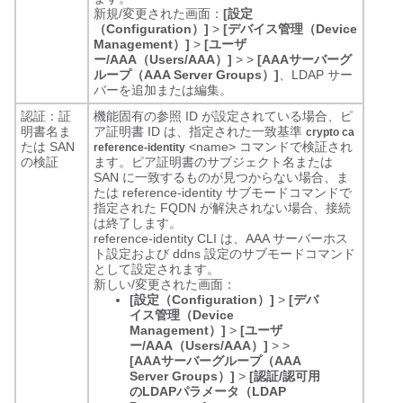
新規/変更された画面：
[設定
（Configuration）]
>
[デバイス管理（Device
Management）]
>
[ユーザ
ー/AAA（Users/AAA）]
>
>
[AAAサーバーグ
ループ（AAA Server Groups）]
、LDAP サー
バーを追加または編集。
認証：証
機能固有の参照 ID が設定されている場合、ピ
明書名ま
ア証明書 ID は、指定された一致基準
crypto ca
たは SAN
<name>
コマンドで検証され
reference-identity
の検証
ます。ピア証明書のサブジェクト名または
SAN に一致するものが見つからない場合、ま
たは reference-identity サブモードコマンドで
指定された FQDN が解決されない場合、接続
は終了します。
reference-identity CLI は、AAA サーバーホス
ト設定および ddns 設定のサブモードコマンド
として設定されます。
新しい/変更された画面：
[設定（Configuration）]
>
[デバ
イス管理（Device
Management）]
>
[ユーザ
ー/AAA（Users/AAA）]
>
>
[AAAサーバーグループ（AAA
Server Groups）]
>
[認証/認可用
のLDAPパラメータ（LDAP