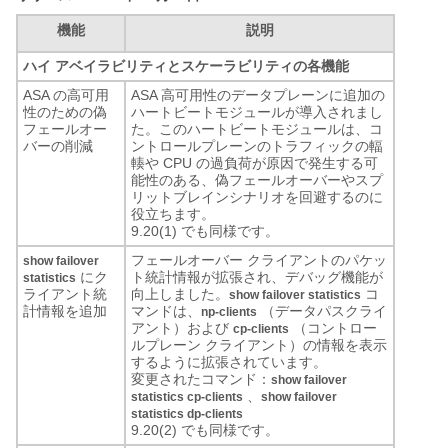
機能
説明
ハイ アベイラビリティとスケーラビリティの各機能
ASA の高可用
ASA 高可用性のデータプレーンに追加の
性のための偽
ハートビートモジュールが導入されまし
フェールオー
た。このハートビートモジュールは、コ
バーの削減
ントロールプレーンのトラフィックの輻
輳や CPU の過負荷が原因で発生する可
能性のある、偽フェールオーバーやスプ
リットブレインシナリオを回避するのに
役立ちます。
9.20(1) でも同様です。
フェールオーバー クライアントのパケッ
show failover
にク
ト統計情報が拡張され、デバッグ機能が
statistics
ライアント統
向上しました。
コ
show failover statistics
計情報を追加
マンドは、
（データパスクライ
np-clients
アント）および
（コントロー
cp-clients
ルプレーン クライアント）の情報を表示
するように拡張されています。
変更されたコマンド：
show failover
、
statistics cp-clients
show failover
statistics dp-clients
9.20(2) でも同様です。