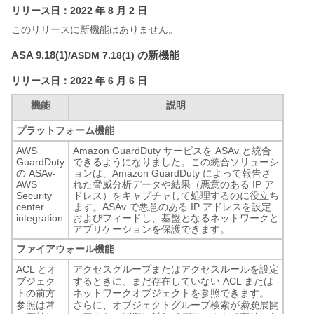
リリース日：2022 年 8 月 2 日
このリリースに新機能はありません。
ASA 9.18(1)
の新機能
/ASDM 7.18(1)
リリース日：2022 年 6 月 6 日
機能
説明
プラットフォーム機能
AWS
Amazon GuardDuty サービスを ASAv と統合
GuardDuty
できるようになりました。この統合ソリューシ
の ASAv-
ョンは、Amazon GuardDuty によって報告さ
AWS
れた脅威分析データや結果（悪意のある IP ア
Security
ドレス）をキャプチャして処理するのに役立ち
center
ます。ASAv で悪意のある IP アドレスを設定
integration
およびフィードし、基盤となるネットワークと
アプリケーションを保護できます。
ファイアウォール機能
ACL とオ
アクセスグループまたはアクセスルールを設定
ブジェク
するときに、まだ存在していない ACL または
トの前方
ネットワークオブジェクトを参照できます。
参照は常
さらに、オブジェクトグループ検索が
新規
展開