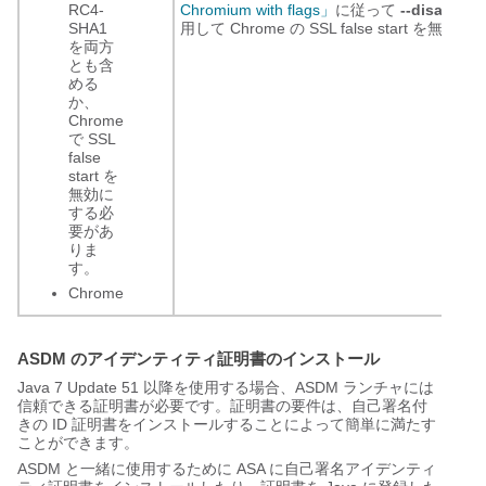
RC4-
Chromium with flags」
に従って
--disable-ss
SHA1
用して Chrome の SSL false start を無
を両方
とも含
める
か、
Chrome
で SSL
false
start を
無効に
する必
要があ
りま
す。
Chrome
ASDM のアイデンティティ証明書のインストール
Java 7 Update 51 以降を使用する場合、ASDM ランチャには
信頼できる証明書が必要です。証明書の要件は、自己署名付
きの ID 証明書をインストールすることによって簡単に満たす
ことができます。
ASDM と一緒に使用するために ASA に自己署名アイデンティ