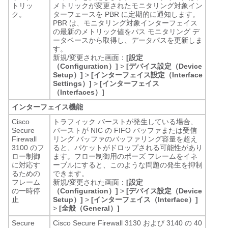
トリッ
メトリックが変更されたモニタリング対象イン
ク。
ターフェースを PBR に定期的に通知します。
PBR は、モニタリング対象インターフェイス
の最新のメトリック値をパス モニタリング デ
ータベースから取得し、データパスを更新しま
す。
新規/変更された画面：
[設定
（Configuration）]
>
[デバイス設定（Device
Setup）]
>
[インターフェイス設定（Interface
Settings）]
>
[インターフェイス
（Interfaces）]
インターフェイス機能
Cisco
トラフィック バーストが発生している場合、
Secure
バーストが NIC の FIFO バッファまたは受信
Firewall
リング バッファのバッファリング容量を超え
3100 のフ
ると、パケットがドロップされる可能性があり
ロー制御
ます。フロー制御用のポーズ フレームをイネ
に対応す
ーブルにすると、このような問題の発生を抑制
るための
できます。
フレーム
新規/変更された画面：
[設定
の一時停
（Configuration）]
>
[デバイス設定（Device
止
Setup）]
>
[インターフェイス（Interface）]
>
[全般（General）]
Secure
Cisco Secure Firewall 3130 および 3140 の 40