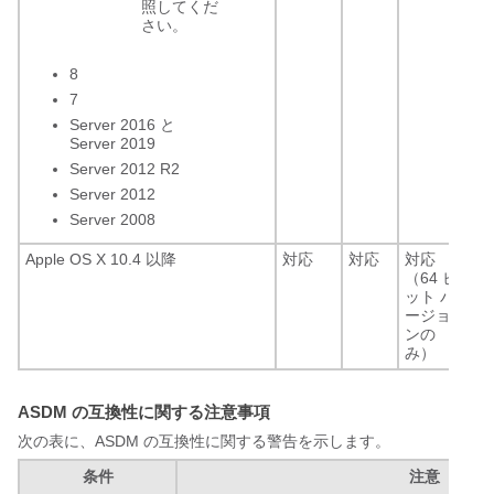
照してくだ
さい。
8
7
Server 2016 と
Server 2019
Server 2012 R2
Server 2012
Server 2008
Apple OS X 10.4 以降
対応
対応
対応
8.
（64 ビ
ー
ット バ
ン
ージョ
8u
ンの
以
み）
ASDM の互換性に関する注意事項
次の表に、ASDM の互換性に関する警告を示します。
条件
注意