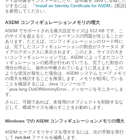
ティ証明書をインストールしたり、証明書を Java に登録した
りするには、『
Install an Identity Certificate for ASDM
』[英語]
を参照してください。
ASDM コンフィギュレーションメモリの増大
ASDM でサポートされる最大設定サイズは 512 KB です。こ
のサイズを超えると、パフォーマンスの問題が生じることが
あります。たとえば、コンフィギュレーションのロード時に
は、完了したコンフィギュレーションの割合がステータス ダ
イアログボックスに表示されます。このとき、サイズの大き
いコンフィギュレーションでは、ASDM によってまだコンフ
ィギュレーションの処理が行われていても、完了した割合の
増分が停止し、操作が中断されているように見えます。この
ような状況が発生した場合は、ASDM システム ヒープ メモリ
の増大を検討することを推奨します。メモリが枯渇している
ことを確認するには、Java コンソールで
「java.lang.OutOfMemoryError」メッセージをモニターしま
す。
さらに、可能であれば、未使用のオブジェクトを削除するな
どして、構成サイズを減らすことをお勧めします。
Windows での ASDM コンフィギュレーションメモリの増大
ASDM ヒープメモリサイズを増大するには、次の手順を実行
して
run.bat
ファイルを編集します。