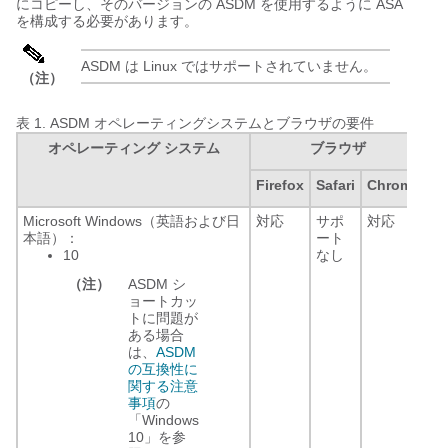
にコピーし、そのバージョンの ASDM を使用するように ASA
を構成する必要があります。
ASDM は Linux ではサポートされていません。
（注）
表 1.
ASDM オペレーティングシステムとブラウザの要件
オペレーティング システム
ブラウザ
Or
Firefox
Safari
Chrome
Microsoft Windows（英語および日
対応
サポ
対応
8.
本語）：
ート
ー
10
なし
ン
8u
（注）
ASDM シ
以
ョートカッ
トに問題が
ある場合
は、
ASDM
の互換性に
関する注意
事項
の
「Windows
10」を参