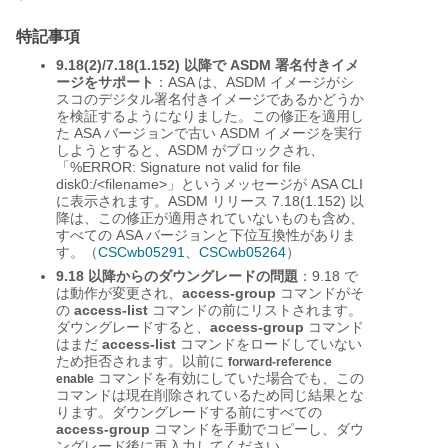
特記事項
9.18(2)/7.18(1.152) 以降で ASDM 署名付きイメ
ージをサポート
：ASA は、ASDM イメージがシ
スコのデジタル署名付きイメージであるかどうか
を検証するようになりました。この修正を適用し
た ASA バージョンで古い ASDM イメージを実行
しようとすると、ASDM がブロックされ、
「%ERROR: Signature not valid for file
disk0:/<filename>」というメッセージが ASA CLI
に表示されます。ASDM リリース 7.18(1.152) 以
降は、この修正が適用されていないものも含め、
すべての ASA バージョンと下位互換性がありま
す。（
CSCwb05291
、
CSCwb05264
）
9.18 以降からのダウングレードの問題
：9.18 で
は動作が変更され、
access-group
コマンドがそ
の
access-list
コマンドの前にリストされます。
ダウングレードすると、
access-group
コマンド
はまだ
access-list
コマンドをロードしていない
ため拒否されます。以前に
forward-reference
コマンドを有効にしていた場合でも、この
enable
コマンドは現在削除されているため同じ結果とな
ります。ダウングレードする前にすべての
access-group
コマンドを手動でコピーし、ダウ
ングレード後に再入力してください。