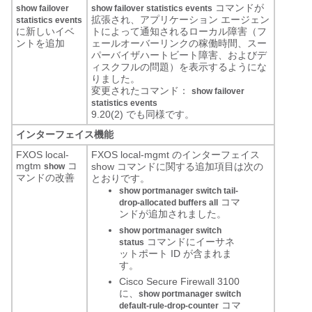
コマンドが
show failover
show failover statistics events
拡張され、アプリケーション エージェン
statistics events
に新しいイベ
トによって通知されるローカル障害（フ
ントを追加
ェールオーバーリンクの稼働時間、スー
パーバイザハートビート障害、およびデ
ィスクフルの問題）を表示するようにな
りました。
変更されたコマンド：
show failover
statistics events
9.20(2) でも同様です。
インターフェイス機能
FXOS local-
FXOS local-mgmt のインターフェイス
mgtm
コ
show コマンドに関する追加項目は次の
show
マンドの改善
とおりです。
show portmanager switch tail-
コマ
drop-allocated buffers all
ンドが追加されました。
show portmanager switch
コマンドにイーサネ
status
ットポート ID が含まれま
す。
Cisco Secure Firewall 3100
に、
show portmanager switch
コマ
default-rule-drop-counter