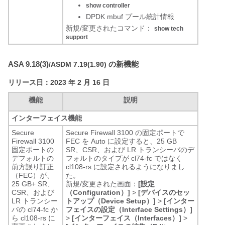
show controller
DPDK mbuf プール統計情報
新規/変更されたコマンド：
show tech
support
ASA 9.18(3)
の新機能
/ASDM 7.19(1.90)
リリース日：2023 年 2 月 16 日
機能
説明
インターフェイス機能
Secure
Secure Firewall 3100 の固定ポートで
Firewall 3100
FEC を Auto に設定すると、25 GB
固定ポートの
SR、CSR、および LR トランシーバのデ
デフォルトの
フォルトのタイプが cl74-fc ではなく
前方誤り訂正
cl108-rs に設定されるようになりまし
（FEC）が、
た。
25 GB+ SR、
新規/変更された画面：
[設定
CSR、および
（Configuration）]
>
[デバイスのセッ
LR トランシー
トアップ（Device Setup）]
>
[インター
バの cl74-fc か
フェイスの設定（Interface Settings）]
ら cl108-rs に
>
[インターフェイス（Interfaces）]
>