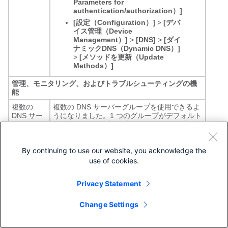
Parameters for
authentication/authorization）]
[設定（Configuration）]
>
[デバ
イス管理（Device
Management）]
>
[DNS]
>
[ダイ
ナミックDNS（Dynamic DNS）]
>
[メソッドを更新（Update
Methods）]
管理、モニタリング、およびトラブルシューティングの機
能
複数の
複数の DNS サーバーグループを使用できるよ
DNS サー
うになりました。1 つのグループがデフォルト
バーグル
で、他のグループを特定のドメインに関連付け
ープ
ることができます。DNS サーバーグループに
関連付けられたドメインに一致する DNS 要求
は、そのグループを使用します。たとえば、内
By continuing to use our website, you acknowledge the
部の eng.cisco.com サーバー宛てのトラフィ
use of cookies.
ックで内部の DNS サーバーを使用する場合
は、eng.cisco.com を内部の DNS グループに
Privacy Statement
マッピングできます。ドメインマッピングと一
致しないすべての DNS 要求は、関連付けられ
たドメインを持たないデフォルトの DNS サー
Change Settings
バーグループを使用します。たとえば、
DefaultDNS グループには、外部インターフェ
イスで使用可能なパブリック DNS サーバーを