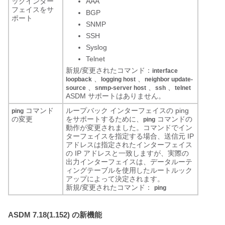
ックインター
AAA
フェイスをサ
BGP
ポート
SNMP
SSH
Syslog
Telnet
新規/変更されたコマンド：
interface
、
、
loopback
logging host
neighbor update-
、
、
、
source
snmp-server host
ssh
telnet
ASDM サポートはありません。
コマンド
ループバック インターフェイスの ping
ping
の変更
をサポートするために、
コマンドの
ping
動作が変更されました。コマンドでイン
ターフェイスを指定する場合、送信元 IP
アドレスは指定されたインターフェイス
の IP アドレスと一致しますが、実際の
出力インターフェイスは、データルーテ
ィングテーブルを使用したルートルック
アップによって決定されます。
新規/変更されたコマンド：
ping
ASDM 7.18(1.152) の新機能