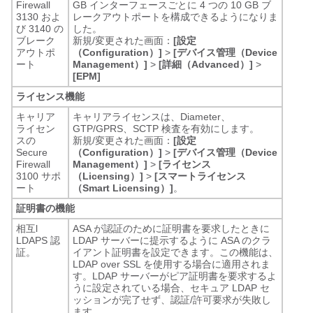
Firewall
GB インターフェースごとに 4 つの 10 GB ブ
3130 およ
レークアウトポートを構成できるようになりま
び 3140 の
した。
ブレーク
新規/変更された画面：
[設定
アウトポ
（Configuration）]
>
[デバイス管理（Device
ート
Management）]
>
[詳細（Advanced）]
>
[EPM]
ライセンス機能
キャリア
キャリアライセンスは、Diameter、
ライセン
GTP/GPRS、SCTP 検査を有効にします。
スの
新規/変更された画面：
[設定
Secure
（Configuration）]
>
[デバイス管理（Device
Firewall
Management）]
>
[ライセンス
3100 サポ
（Licensing）]
>
[スマートライセンス
ート
（Smart Licensing）]
。
証明書の機能
相互l
ASA が認証のために証明書を要求したときに
LDAPS 認
LDAP サーバーに提示するように ASA のクラ
証。
イアント証明書を設定できます。この機能は、
LDAP over SSL を使用する場合に適用されま
す。LDAP サーバーがピア証明書を要求するよ
うに設定されている場合、セキュア LDAP セ
ッションが完了せず、認証/許可要求が失敗し
ます。