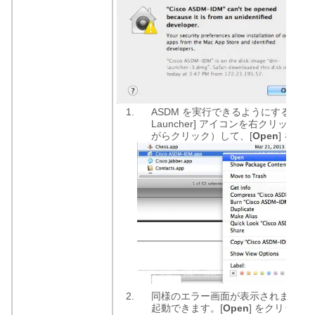
ASDM を実行できるようにするには、[Ci
Launcher] アイコンを右クリック（ま
がらクリック）して、[
Open
] を選
同様のエラー画面が表示されますが、こ
起動できます。[
Open
] をクリックし