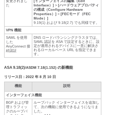
変更されまし
[インターフェイスの編集（Edit
た
Interface）]
>
[ハードウェアプロパティ
の構成（Configure Hardware
Properties）]
>
[FECモード（FEC
Mode）]
9.19(1) および 9.18(2.7) でも同様です。
VPN 機能
SAML を使用
DNS ロードバランシングクラスタでは、
SAML 認証を ASA で設定するときに、設
した
定が適用されるデバイスに一意に解決さ
AnyConnect 接
れるローカルベース URL を指定できま
続認証
す。
ASA 9.18(2)
の新機能
/ASDM 7.18(1.152)
リリース日：2022 年 8 月 10 日
機能
説明
インターフェイス機能
BGP および管
ループバック インターフェイスを追加し
理トラフィッ
て、次の機能に使用できるようになりま
クのループバ
した。