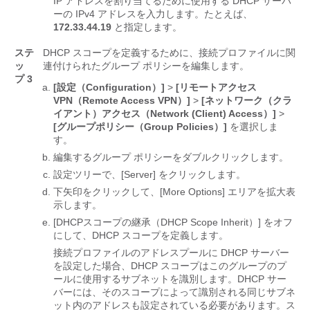
IP アドレスを割り当てるために使用する DHCP サーバ
ーの IPv4 アドレスを入力します。たとえば、
172.33.44.19
と指定します。
ステ
DHCP スコープを定義するために、接続プロファイルに関
ッ
連付けられたグループ ポリシーを編集します。
プ 3
[設定（Configuration）]
>
[リモートアクセス
VPN（Remote Access VPN）]
>
[ネットワーク（クラ
イアント）アクセス（Network (Client) Access）]
>
[グループポリシー（Group Policies）]
を選択しま
す。
編集するグループ ポリシーをダブルクリックします。
設定ツリーで、[Server]
をクリックします。
下矢印をクリックして、[More Options]
エリアを拡大表
示します。
[DHCPスコープの継承（DHCP Scope Inherit）] をオフ
にして、DHCP スコープを定義します。
接続プロファイルのアドレスプールに DHCP サーバー
を設定した場合、DHCP スコープはこのグループのプ
ールに使用するサブネットを識別します。DHCP サー
バーには、そのスコープによって識別される同じサブネ
ット内のアドレスも設定されている必要があります。ス