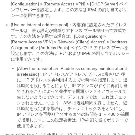
[Configuration] > [Remote Access VPN] > [DHCP Server] ペイ
ンでサーバーを設定します。
この方法は IPv4 の割り当てポリ
シーに使用できます。
[Use
an
internal address pool]
：内部的に設定されたアドレス
プールは、最も設定が簡単なアドレス プール割り当て方式で
す。
この方法を使用する場合は、[Configuration] >
[Remote Access VPN] > [Network (Client) Access] > [Address
Assignment] > [Address Pools] ペインで IP アドレス プールを
設定します。
この方法は IPv4 および IPv6 の割り当てポリシー
に使用できます。
[Allow the reuse of an IP address so many minutes after it
is released]：IP アドレスがアドレス プールに戻された後
に、IP アドレスを再利用するまでの時間を指定します。遅
延時間を設けることにより、IP アドレスがすぐに再割り当
てされることによって発生する問題がファイアウォールで
生じないようにできます。デフォルトでは、
これはチェッ
クされません。つまり、
ASA は遅延時間を課しません。
遅
延時間を設定する場合は、チェックボックスをオンにし、
IP アドレスを再割り当てするまでの時間を 1 ～ 480 の範囲
で指定します。
この設定要素は、IPv4 割り当てポリシーで
使用できます。