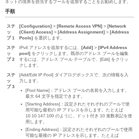
ネットの境界を担当するプールを追加することをお勧めします。
手順
ステ
[Configuration]
>
[Remote Access VPN]
>
[Network
ッ
(Client) Access]
>
[Address Assignment]
>
[Address
プ 1
Pools]
を選択します。
ステ
IPv4 アドレスを追加するには、
[Add]
>
[IPv4 Address
ッ
pool]
をクリックします。既存のアドレス プールを編集
プ 2
するには、アドレス プール テーブルで、[Edit]
をクリッ
クします。
ステ
[Add/Edit IP Pool] ダイアログボックスで、次の情報を入
ッ
力します。
プ 3
[Pool Name]：アドレス プールの名前を入力します。
最大 64 文字を指定できます。
[Starting Address]：設定されたそれぞれのプールで使
用可能な最初の IP アドレスを示します。たとえば
10.10.147.100 のように、ドット付き 10 進数表記を使
用します。
[Ending Address]：設定されたそれぞれのプールで使用
可能な最後の IP アドレスを示します。たとえば