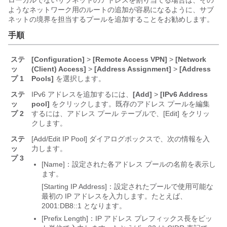
ローカルでないサブネットのアドレスを割り当てる場合は、その
ようなネットワーク用のルートの追加が容易になるように、サブ
ネットの境界を担当するプールを追加することをお勧めします。
手順
ステ
[Configuration]
>
[Remote Access VPN]
>
[Network
ッ
(Client) Access]
>
[Address Assignment]
>
[Address
プ 1
Pools]
を選択します。
ステ
IPv6 アドレスを追加するには、
[Add]
>
[IPv6 Address
ッ
pool]
をクリックします。既存のアドレス プールを編集
プ 2
するには、アドレス プール テーブルで、[Edit]
をクリッ
クします。
ステ
[Add/Edit IP Pool] ダイアログボックスで、次の情報を入
ッ
力します。
プ 3
[Name]：設定された各アドレス プールの名前を表示し
ます。
[Starting IP Address]：設定されたプールで使用可能な
最初の IP アドレスを入力します。たとえば、
2001:DB8::1 となります。
[Prefix Length]：IP アドレス プレフィックス長をビッ