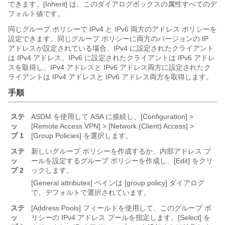
できます。[Inherit] は、このダイアログボックスの属性すべてのデ
フォルト値です。
同じグループ ポリシーで IPv4 と IPv6 両方のアドレス ポリシーを
設定できます。同じグループ ポリシーに両方のバージョンの IP
アドレスが設定されている場合、IPv4 に設定されたクライアント
は IPv4 アドレス、IPv6 に設定されたクライアントは IPv6 アドレ
スを取得し、IPv4 アドレスと IPv6 アドレス両方に設定されたク
ライアントは IPv4 アドレスと IPv6 アドレス両方を取得します。
手順
ステ
ASDM を使用して ASA に接続し、[Configuration] >
ッ
[Remote Access VPN] > [Network (Client) Access] >
プ 1
[Group Policies]
を選択します。
ステ
新しいグループ ポリシーを作成するか、内部アドレス プ
ッ
ールを設定するグループ ポリシーを作成し、[Edit] をクリ
プ 2
ックします。
[General attributes] ペインは [group policy] ダイアログ
で、デフォルトで選択されています。
ステ
[Address Pools] フィールドを使用して、このグループ ポ
ッ
リシーの IPv4 アドレス プールを指定します。[Select] を