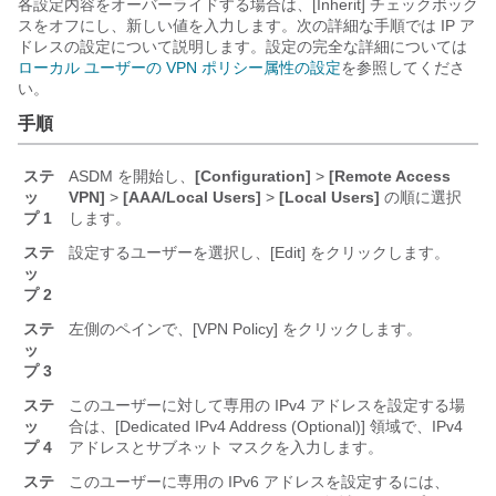
各設定内容をオーバーライドする場合は、[Inherit]
チェックボック
スをオフにし、新しい値を入力します。次の詳細な手順では IP ア
ドレスの設定について説明します。
設定の完全な詳細については
ローカル ユーザーの VPN ポリシー属性の設定
を参照してくださ
い。
手順
ステ
ASDM を開始し、
[Configuration]
>
[Remote Access
ッ
VPN]
>
[AAA/Local Users]
>
[Local Users]
の順に選択
プ 1
します。
ステ
設定するユーザーを選択し、[Edit]
をクリックします。
ッ
プ 2
ステ
左側のペインで、[VPN Policy]
をクリックします。
ッ
プ 3
ステ
このユーザーに対して専用の IPv4 アドレスを設定する場
ッ
合は、[Dedicated IPv4 Address (Optional)]
領域で、IPv4
プ 4
アドレスとサブネット マスクを入力します。
ステ
このユーザーに専用の IPv6 アドレスを設定するには、