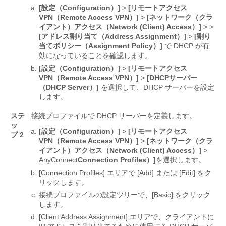
[設定（Configuration）]
>
[リモートアクセス
VPN（Remote Access VPN）]
>
[ネットワーク（クラ
イアント）アクセス（Network (Client) Access）]
>
>
[アドレス割り当て（Address Assignment）]
>
[割り
当てポリシー（Assignment Policy）]
で DHCP が有
効になっていることを確認します。
[設定（Configuration）]
>
[リモートアクセス
VPN（Remote Access VPN）]
>
[DHCPサーバー
（DHCP Server）]
を選択して、DHCP サーバーを設定
します。
ステ
接続プロファイルで DHCP サーバーを定義します。
ッ
[設定（Configuration）]
>
[リモートアクセス
プ 2
VPN（Remote Access VPN）]
>
[ネットワーク（クラ
イアント）アクセス（Network (Client) Access）]
>
AnyConnect
Connection Profiles）]
を選択します。
[Connection Profiles] エリアで [Add]
または [Edit]
をク
リックします。
接続プロファイルの設定ツリーで、[Basic]
をクリック
します。
[Client Address Assignment] エリアで、クライアントに