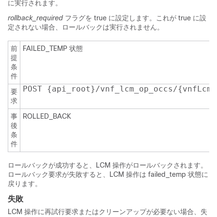
に実行されます。
rollback_required
フラグを true に設定します。これが true に設
定されない場合、ロールバックは実行されません。
前
FAILED_TEMP 状態
提
条
件
POST {api_root}/vnf_lcm_op_occs/{vnfLcmO
要
求
事
ROLLED_BACK
後
条
件
ロールバックが成功すると、LCM 操作がロールバックされます。
ロールバック要求が失敗すると、LCM 操作は failed_temp 状態に
戻ります。
失敗
LCM 操作に再試行要求またはクリーンアップが必要ない場合、失