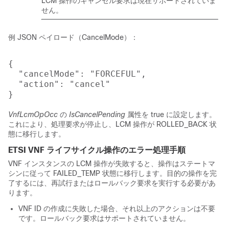
LCM 操作のキャンセル要求は現在サポートされていま
せん。
例 JSON ペイロード（CancelMode）：
{

  "cancelMode": "FORCEFUL",

  "action": "cancel"

VnfLcmOpOcc
の
IsCancelPending
属性を true に設定します。
これにより、処理要求が停止し、LCM 操作が ROLLED_BACK 状
態に移行します。
ETSI VNF ライフサイクル操作のエラー処理手順
VNF インスタンスの LCM 操作が失敗すると、操作はステートマ
シンに従って FAILED_TEMP 状態に移行します。目的の操作を完
了するには、再試行またはロールバック要求を実行する必要があ
ります。
VNF ID の作成に失敗した場合、それ以上のアクションは不要
です。ロールバック要求はサポートされていません。