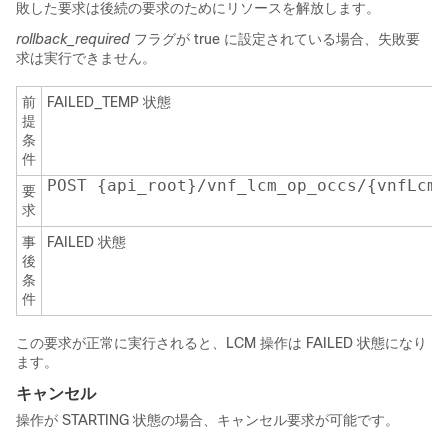
敗した要求は後続の要求のためにリソースを解放します。
rollback_required
フラグが true に設定されている場合、失敗要
求は実行できません。
前
FAILED_TEMP 状態
提
条
件
POST {api_root}/vnf_lcm_op_occs/{vnfLcmO
要
求
事
FAILED 状態
後
条
件
この要求が正常に実行されると、LCM 操作は FAILED 状態になり
ます。
キャンセル
操作が STARTING 状態の場合、キャンセル要求が可能です。