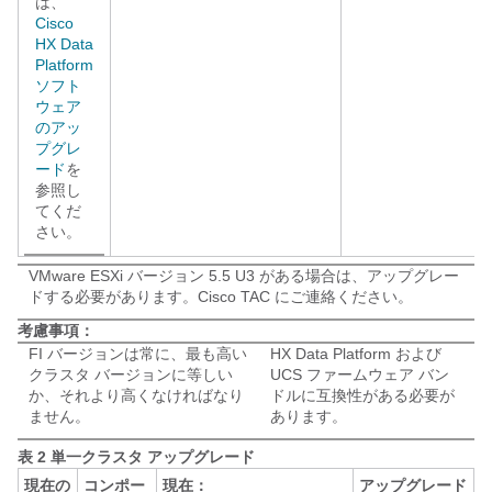
は、
Cisco
HX Data
Platform
ソフト
ウェア
のアッ
プグレ
ード
を
参照し
てくだ
さい。
VMware ESXi バージョン 5.5 U3 がある場合は、アップグレー
ドする必要があります。Cisco TAC にご連絡ください。
考慮事項：
FI バージョンは常に、最も高い
HX Data Platform および
クラスタ バージョンに等しい
UCS ファームウェア バン
か、それより高くなければなり
ドルに互換性がある必要が
ません。
あります。
表 2 単一クラスタ アップグレード
現在の
コンポー
現在：
アップグレード