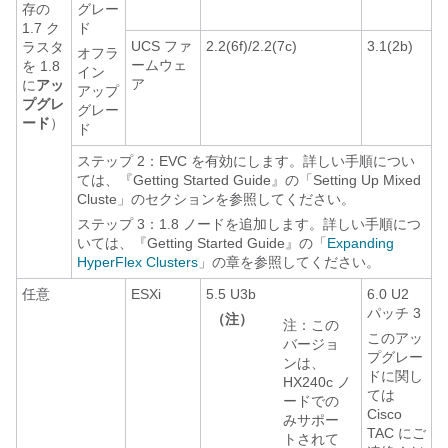
存の
グレー
1.7 ク
ド
UCS ファ
2.2(6f)/2.2(7c)
3.1(2b)
ラスタ
オフラ
ームウェ
を 1.8
イン
ア
に
アッ
アップ
プグレ
グレー
ード
）
ド
ステップ 2：EVC を有効にします。詳しい手順につい
ては、『Getting Started Guide』の「Setting Up Mixed
Cluste」のセクションを参照してください。
ステップ 3：1.8 ノードを追加します。詳しい手順につ
いては、『Getting Started Guide』の「
Expanding
HyperFlex Clusters
」の章を参照してください。
任意
ESXi
5.5 U3b
6.0 U2
パッチ 3
（注）
注：この
このアッ
バージョ
プグレー
ンは、
ドに関し
HX240c ノ
ては
ードでの
Cisco
みサポー
TAC にご
トされて