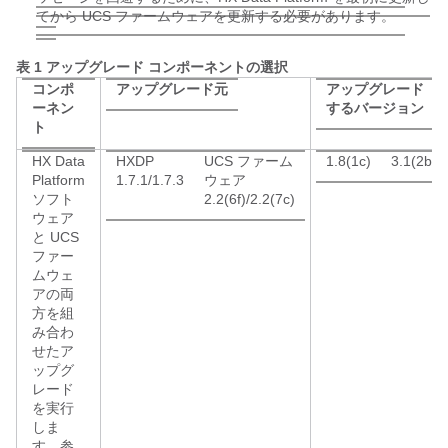
てから UCS ファームウェアを更新する必要があります。
表 1 アップグレード コンポーネントの選択
コンポ
アップグレード元
アップグレード
ーネン
するバージョン
ト
HX Data
HXDP
UCS ファーム
1.8(1c)
3.1(2b)
Platform
1.7.1/1.7.3
ウェア
ソフト
2.2(6f)/2.2(7c)
ウェア
と UCS
ファー
ムウェ
アの両
方を組
み合わ
せたア
ップグ
レード
を実行
しま
す。参