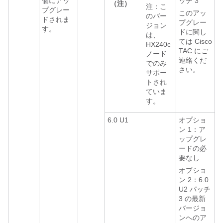
個にアッ
ッチ 3
（注）
注：こ
プグレー
このアッ
のバー
ドされま
プグレー
ジョン
す。
ドに関し
は、
ては Cisco
HX240c
TAC にご
ノード
連絡くだ
でのみ
さい。
サポー
トされ
ていま
す。
6.0 U1
オプショ
ン 1：ア
ップグレ
ードの必
要なし
オプショ
ン 2：6.0
U2 パッチ
3 の最新
バージョ
ンへのア