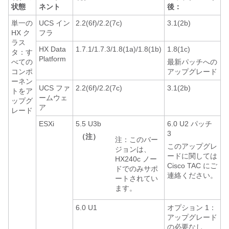
状態
ネント
後：
単一の
UCS イン
2.2(6f)/2.2(7c)
3.1(2b)
HX ク
フラ
ラス
HX Data
1.7.1/1.7.3/1.8(1a)/1.8(1b)
1.8(1c)
タ：す
Platform
べての
最新パッチへの
コンポ
アップグレード
ーネン
UCS ファ
2.2(6f)/2.2(7c)
3.1(2b)
トをア
ームウェ
ップグ
ア
レード
ESXi
5.5 U3b
6.0 U2 パッチ
3
（注）
注：このバー
このアップグレ
ジョンは、
ードに関しては
HX240c ノー
Cisco TAC にご
ドでのみサポ
連絡ください。
ートされてい
ます。
6.0 U1
オプション 1：
アップグレード
の必要なし