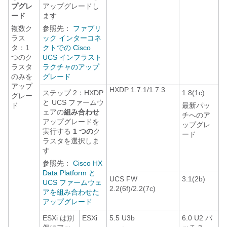
プグレ
アップグレードし
ード
ます
複数ク
参照先：
ファブリ
ラス
ック インターコネ
タ：1
クトでの Cisco
つのク
UCS インフラスト
ラスタ
ラクチャのアップ
のみを
グレード
アップ
HXDP 1.7.1/1.7.3
ステップ 2：HXDP
1.8(1c)
グレー
と UCS ファームウ
ド
最新パッ
ェアの
組み合わせ
チへのア
アップグレードを
ップグレ
実行する
1 つの
ク
ード
ラスタを選択しま
す
参照先：
Cisco HX
Data Platform と
UCS FW
3.1(2b)
UCS ファームウェ
2.2(6f)/2.2(7c)
アを組み合わせた
アップグレード
ESXi は別
ESXi
5.5 U3b
6.0 U2 パ