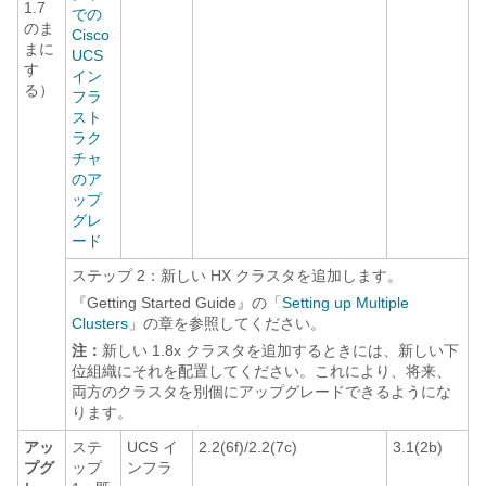
1.7
での
のま
Cisco
まに
UCS
す
イン
る）
フラ
スト
ラク
チャ
のア
ップ
グレ
ード
ステップ 2：新しい HX クラスタを追加します。
『Getting Started Guide』の「
Setting up Multiple
Clusters
」の章を参照してください。
注：
新しい 1.8x クラスタを追加するときには、新しい下
位組織にそれを配置してください。これにより、将来、
両方のクラスタを別個にアップグレードできるようにな
ります。
アッ
ステ
UCS イ
2.2(6f)/2.2(7c)
3.1(2b)
プグ
ップ
ンフラ