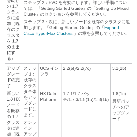
を既存
ステップ 2：EVC を有効にします。詳しい手順につい
の 1.7
ては、『Getting Started Guide』の「Setting Up Mixed
クラス
Cluste」のセクションを参照してください。
タに追
ステップ 3：次に、新しいノードを既存のクラスタに追
加（既
加します。『Getting Started Guide』の「
Expand
存のク
Cisco HyperFlex Clusters
」の章を参照してください。
ラスタ
を
1.7
のまま
にす
る
）
アップ
ステッ
UCS イン
2.2(6f)/2.2(7c)
3.1(2b)
グレー
プ 1：
フラ
ドの完
既存の
了
クラス
タ全体
新しい
HX Data
1.7.1/1.7 パッ
1.8(1c)
をアッ
1.8 HX
Platform
チ/1.7.3/1.8(1a)/1.8(1b)
最新パッ
プグレ
ノード
チへのア
ードし
を既存
ップグレ
ます。
の 1.7
ード
クラス
オンラ
タに追
イン
加（既
アップ