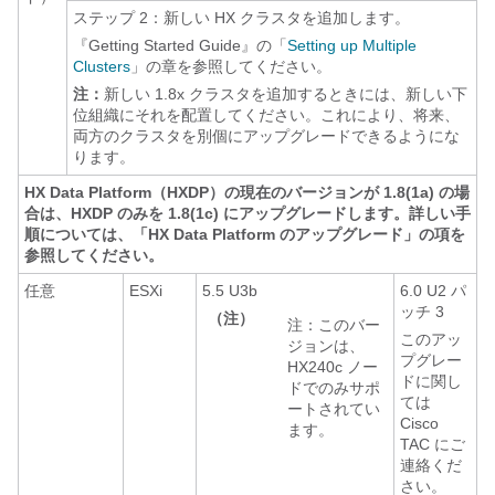
ステップ 2：新しい HX クラスタを追加します。
『Getting Started Guide』の「
Setting up Multiple
Clusters
」の章を参照してください。
注：
新しい 1.8x クラスタを追加するときには、新しい下
位組織にそれを配置してください。これにより、将来、
両方のクラスタを別個にアップグレードできるようにな
ります。
HX Data Platform（HXDP）の現在のバージョンが 1.8(1a) の場
合は、HXDP のみを 1.8(1c) にアップグレードします。詳しい手
順については、「HX Data Platform のアップグレード」の項を
参照してください。
任意
ESXi
5.5 U3b
6.0 U2 パ
ッチ 3
（注）
注：このバー
このアッ
ジョンは、
プグレー
HX240c ノー
ドに関し
ドでのみサポ
ては
ートされてい
Cisco
ます。
TAC にご
連絡くだ
さい。