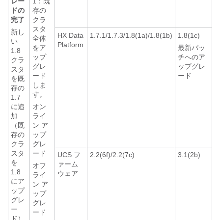
レー
1：既
ドの
存の
完了
クラ
スタ
新し
HX Data
1.7.1/1.7.3/1.8(1a)/1.8(1b)
1.8(1c)
全体
い
Platform
をア
最新パッ
1.8
ップ
チへのア
クラ
グレ
ップグレ
スタ
ード
ード
を既
しま
存の
す。
1.7
に追
オン
加
ライ
（既
ン ア
存の
ップ
クラ
グレ
スタ
ード
UCS フ
2.2(6f)/2.2(7c)
3.1(2b)
を
ァーム
オフ
1.8
ウェア
ライ
にア
ン ア
ップ
ップ
グレ
グレ
ー
ード
ド）