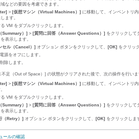
領域などの要因を考慮できます。
ter]
>
[仮想マシン（Virtual Machines）]
に移動して、インベントリ内
示します。
る VM をダブルクリックします。
Summary）]
>
[質問に回答（Answer Questions）]
をクリックして
スを表示します。
ンセル（Cancel）]
オプション ボタンをクリックして、
[OK]
をクリッ
の電源をオフにします。
を削除します。
ス不足（Out of Space）] の状態がクリアされた後で、次の操作を行い
ter]
>
[仮想マシン（Virtual Machines）]
に移動して、インベントリ内の
す。
る VM をダブルクリックします。
Summary）]
>
[質問に回答（Answer Questions）]
をクリックして
スを表示します。
（Retry）]
オプション ボタンをクリックして、
[OK]
をクリックしま
ジュールの確認