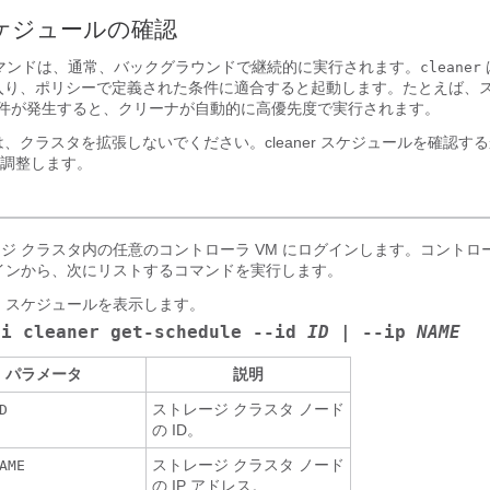
ケジュールの確認
マンドは、通常、バックグラウンドで継続的に実行されます。
cleaner
入り、ポリシーで定義された条件に適合すると起動します。たとえば、ス
C 条件が発生すると、クリーナが自動的に高優先度で実行されます。
、クラスタを拡張しないでください。cleaner スケジュールを確認す
調整します。
ジ クラスタ内の任意のコントローラ VM にログインします。コントロー
インから、次にリストするコマンドを実行します。
 スケジュールを表示します。
li cleaner get-schedule --id
ID
| --ip
NAME
パラメータ
説明
ストレージ クラスタ ノード
D
の ID。
ストレージ クラスタ ノード
AME
の IP アドレス。