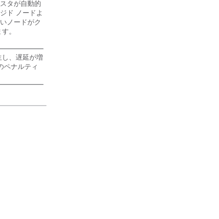
ラスタが自動的
ジド ノードよ
いノードがク
ます。
生し、遅延が増
スのペナルティ