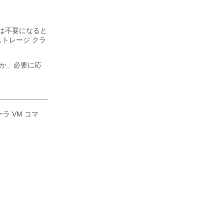
は不要になると
トレージ クラ
るか、必要に応
ラ VM コマ