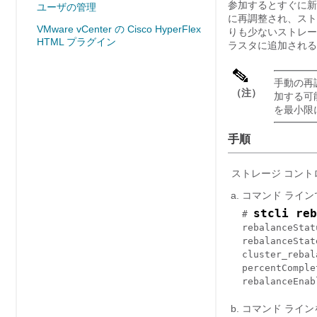
参加するとすぐに新
ユーザの管理
に再調整され、スト
VMware vCenter の Cisco HyperFlex
りも少ないストレー
HTML プラグイン
ラスタに追加される
手動の再
（注）
加する可
を最小限
手順
ストレージ コント
コマンド ライ
stcli reb
# 
rebalanceStatu
rebalanceState
cluster_rebal
percentComple
rebalanceEnab
コマンド ライ