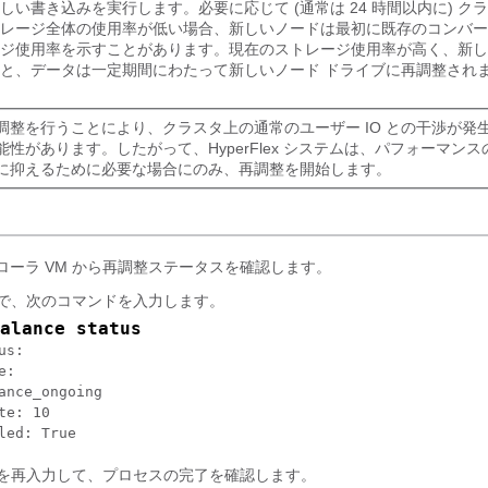
しい書き込みを実行します。必要に応じて (通常は 24 時間以内に) ク
レージ全体の使用率が低い場合、新しいノードは最初に既存のコンバー
ジ使用率を示すことがあります。現在のストレージ使用率が高く、新し
と、データは一定期間にわたって新しいノード ドライブに再調整され
調整を行うことにより、クラスタ上の通常のユーザー IO との干渉が発
能性があります。したがって、HyperFlex システムは、パフォーマン
に抑えるために必要な場合にのみ、再調整を開始します。
ローラ VM から再調整ステータスを確認します。
ンで、次のコマンドを入力します。
alance status
s:

:

ance_ongoing

te: 10

led: True
ンを再入力して、プロセスの完了を確認します。