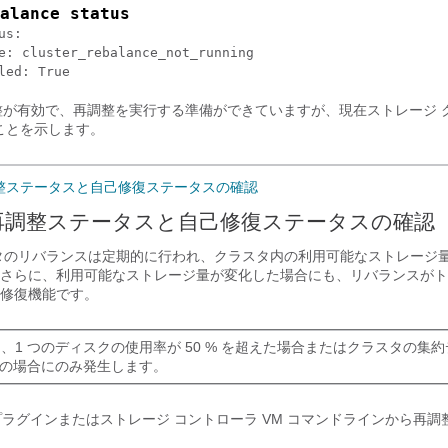
alance status
s:

e: cluster_rebalance_not_running

led: True
が有効で、再調整を実行する準備ができていますが、現在ストレージ 
整
ことを示します。
整ステータスと自己修復ステータスの確認
再調整ステータスと自己修復ステータスの確認
タのリバランスは定期的に行われ、クラスタ内の利用可能なストレージ
さらに、利用可能なストレージ量が変化した場合にも、リバランスがト
修復機能です。
、1 つのディスクの使用率が 50 % を超えた場合またはクラスタの集
以上の場合にのみ発生します。
tform プラグインまたはストレージ コントローラ VM コマンドラインから