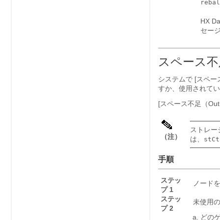
rebal
HX D
セー
スペース不
システムで [スペー
すか、使用されてい
[スペース不足（Out
ストレー
（注）
は、
stCt
手順
ステッ
ノードを
プ 1
ステッ
未使用の
プ 2
どのゲ