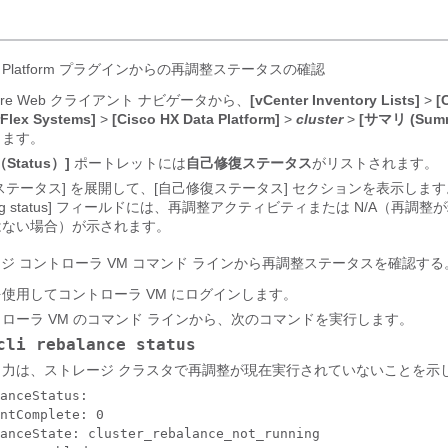
ta Platform プラグインからの再調整ステータスの確認
here Web クライアント ナビゲータから、
[vCenter Inventory Lists]
>
[
Flex Systems]
>
[Cisco HX Data Platform]
>
cluster
>
[サマリ (Summ
します。
Status）]
ポートレットには
自己修復ステータス
がリストされます。
ステータス] を展開して、[自己修復ステータス] セクションを表示します。[
ling status] フィールドには、再調整アクティビティまたは N/A（再調
はない場合）が示されます。
ジ コントローラ VM コマンド ラインから再調整ステータスを確認する
使用してコントローラ VM にログインします。
ローラ VM のコマンド ラインから、次のコマンドを実行します。
cli rebalance status
出力は、ストレージ クラスタで再調整が現在実行されていないことを示
anceStatus:

ntComplete: 0

anceState: cluster_rebalance_not_running
