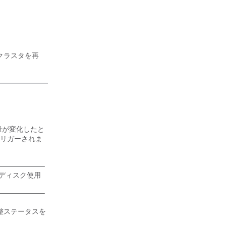
クラスタを再
量が変化したと
リガーされま
約ディスク使用
再調整ステータスを