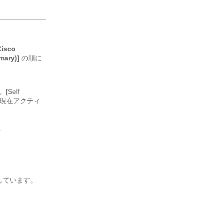
Cisco
ary)]
の順に
Self
整が現在アクティ
。
しています。