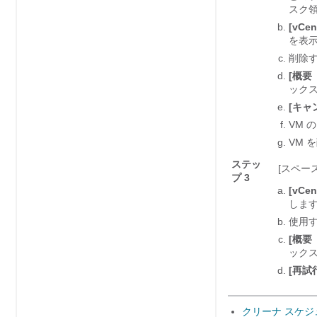
スク
[vCen
を表
削除す
[概要（
ック
[キャ
VM 
VM 
ステッ
[スペー
プ 3
[vCen
しま
使用す
[概要（
ック
[再試行
クリーナ スケ