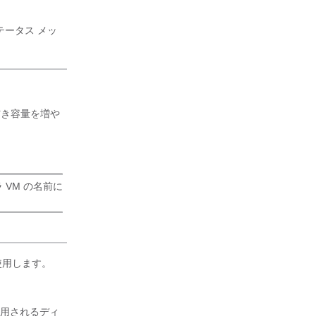
、ステータス メッ
て空き容量を増や
 VM の名前に
を使用します。
使用されるディ