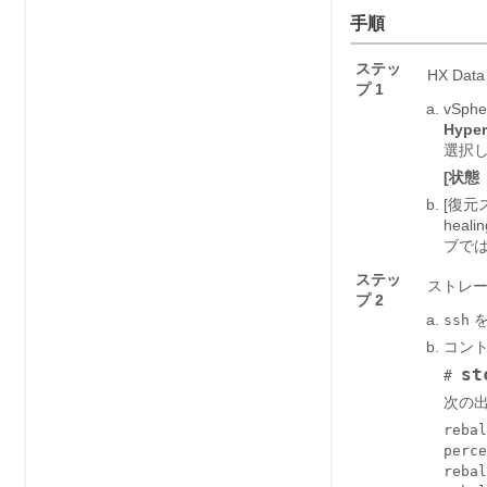
手順
ステッ
HX Da
プ 1
vSp
Hyper
選択
[状態（
[復元
hea
ブで
ステッ
ストレー
プ 2
を
ssh
コント
st
#
次の
rebal
perce
rebal