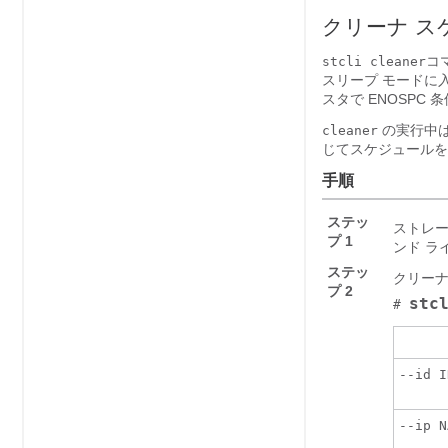
クリーナ ス
コ
stcli cleaner
スリープ モードに
スタで ENOSP
の実行中は
cleaner
じてスケジュールを
手順
ステッ
ストレー
プ 1
ンド ラ
ステッ
クリーナ
プ 2
stc
#
--id I
--ip N