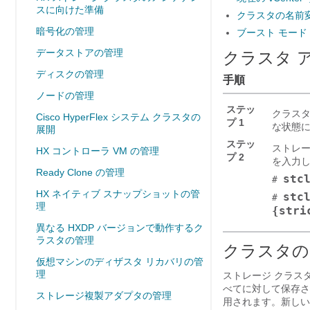
スに向けた準備
クラスタの名前
暗号化の管理
ブースト モード
データストアの管理
クラスタ 
ディスクの管理
手順
ノードの管理
ステッ
クラスタ
Cisco HyperFlex システム クラスタの
プ 1
な状態
展開
ステッ
ストレー
HX コントローラ VM の管理
プ 2
を入力
Ready Clone の管理
stc
#
HX ネイティブ スナップショットの管
stc
#
理
{stri
異なる HXDP バージョンで動作するク
ラスタの管理
クラスタの
仮想マシンのディザスタ リカバリの管
理
ストレージ クラス
べてに対して保存さ
ストレージ複製アダプタの管理
用されます。新しい