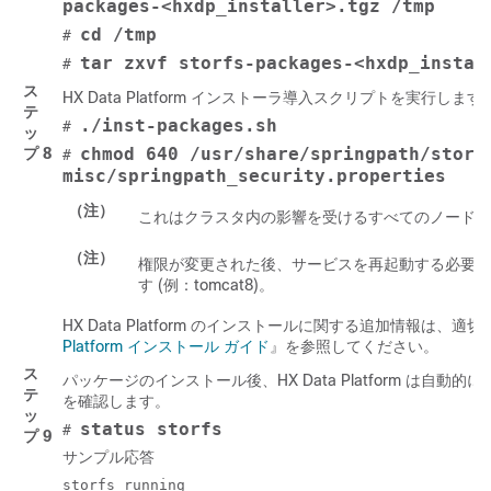
packages-<hxdp_installer>.tgz /tmp
cd /tmp
#
tar zxvf storfs-packages-<hxdp_instal
#
ス
HX Data Platform インストーラ導入スクリプトを実行します
テ
./inst-packages.sh
#
ッ
chmod 640 /usr/share/springpath/storf
プ 8
#
misc/springpath_security.properties
（注）
これはクラスタ内の影響を受けるすべてのノードに
（注）
権限が変更された後、サービスを再起動する必要が
す (例：tomcat8)。
HX Data Platform のインストールに関する追加情報は、適切
Platform インストール ガイド
』を参照してください。
ス
パッケージのインストール後、HX Data Platform は自動
テ
を確認します。
ッ
status storfs
#
プ 9
サンプル応答
storfs running