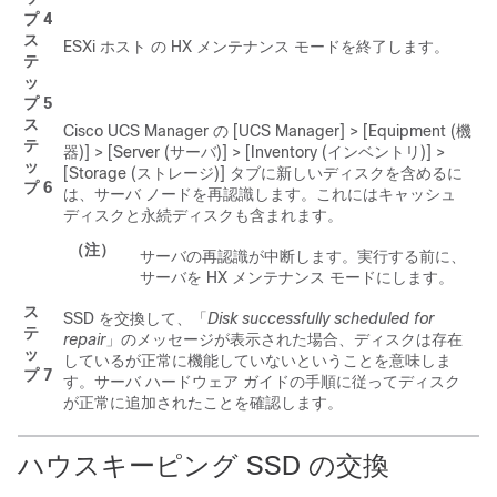
プ 4
ス
ESXi ホスト
の HX メンテナンス モードを終了します。
テ
ッ
プ 5
ス
Cisco UCS Manager
の [UCS Manager] > [Equipment (機
テ
器)] > [Server (サーバ)] > [Inventory (インベントリ)] >
ッ
[Storage (ストレージ)]
タブに新しいディスクを含めるに
プ 6
は、サーバ ノードを再認識します。これにはキャッシュ
ディスクと永続ディスクも含まれます。
（注）
サーバの再認識が中断します。実行する前に、
サーバを HX メンテナンス モードにします。
ス
SSD を交換して、「
Disk successfully scheduled for
テ
repair
」のメッセージが表示された場合、ディスクは存在
ッ
しているが正常に機能していないということを意味しま
プ 7
す。サーバ ハードウェア ガイドの手順に従ってディスク
が正常に追加されたことを確認します。
ハウスキーピング SSD の交換