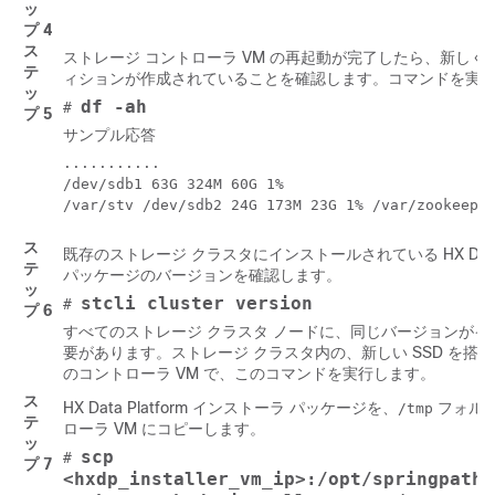
ッ
プ 4
ス
ストレージ コントローラ VM の再起動が完了したら、新しく追
テ
ィションが作成されていることを確認します。コマンドを実
ッ
df -ah
#
プ 5
サンプル応答
........... 

/dev/sdb1 63G 324M 60G 1%

/var/stv /dev/sdb2 24G 173M 23G 1% /var/zookeepe
ス
既存のストレージ クラスタにインストールされている HX Data P
テ
パッケージのバージョンを確認します。
ッ
stcli cluster version
#
プ 6
すべてのストレージ クラスタ ノードに、同じバージョンが
要があります。ストレージ クラスタ内の、新しい SSD を搭
のコントローラ VM で、このコマンドを実行します。
ス
HX Data Platform インストーラ パッケージを、
フォルダ
/tmp
テ
ローラ VM にコピーします。
ッ
scp
#
プ 7
<hxdp_installer_vm_ip>:/opt/springpath/