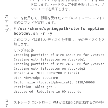
ドにします。ハードウェア手順を実行したら、ノードの 
ンス モードを終了します。
ス
を使用して、影響を受けたノードのストレージ コントロー
SSH
テ
次のコマンドを実行します。
ッ
/usr/share/springpath/storfs-applianc
#
プ 3
bootdev.sh -r -y
このコマンドは新しいディスクを使用し、そのディスクをスト
加します。
サンプル応答
Creating partition of size 65536 MB for /var/stv 
Creating ext4 filesystem on /dev/sdg1 ...

Creating partition of size 24576 MB for /var/zook
Creating ext4 filesystem on /dev/sdg2 ...

Model: ATA INTEL SSDSC2BB12 (scsi)

Disk /dev/sdg: 120034MB

Sector size (logical/physical): 512B/4096B

Partition Table: gpt ....

discovered. Rebooting in 60 seconds
ス
ストレージ コントローラ VM が自動的に再起動するのを待ち
テ