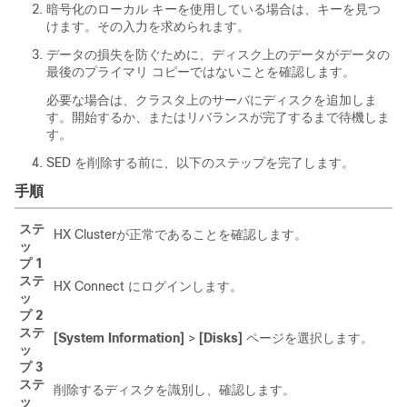
暗号化のローカル キーを使用している場合は、キーを見つ
けます。その入力を求められます。
データの損失を防ぐために、ディスク上のデータがデータの
最後のプライマリ コピーではないことを確認します。
必要な場合は、クラスタ上のサーバにディスクを追加しま
す。開始するか、またはリバランスが完了するまで待機しま
す。
SED を削除する前に、以下のステップを完了します。
手順
ステ
HX Cluster
が正常であることを確認します。
ッ
プ 1
ステ
HX Connect
にログインします。
ッ
プ 2
ステ
[System Information]
>
[Disks]
ページを選択します。
ッ
プ 3
ステ
削除するディスクを識別し、確認します。
ッ