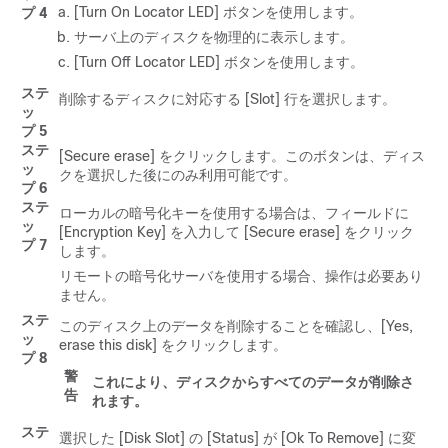
[Turn On Locator LED] ボタンを使用します。
プ 4
サーバ上のディスクを物理的に表示します。
[Turn Off Locator LED] ボタンを使用します。
ステ
削除するディスクに対応する [Slot]
行を選択します。
ッ
プ 5
ステ
[Secure erase]
をクリックします。このボタンは、ディス
ッ
クを選択した後にのみ利用可能です。
プ 6
ステ
ローカルの暗号化キーを使用する場合は、フィールドに
ッ
[Encryption Key]
を入力して [Secure erase]
をクリック
プ 7
します。
リモートの暗号化サーバを使用する場合、操作は必要あり
ません。
ステ
このディスク上のデータを削除することを確認し、[Yes,
ッ
erase this disk]
をクリックします。
プ 8
警
これにより、ディスクからすべてのデータが削除さ
告
れます。
ステ
選択した [Disk Slot]
の [Status]
が [Ok To Remove]
に変