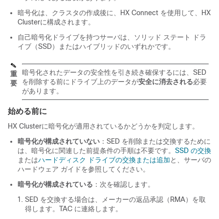
暗号化は、クラスタの作成後に、
HX Connect
を使用して、
HX
Cluster
に構成されます。
自己暗号化ドライブを持つサーバは、ソリッド ステート ドラ
イブ（SSD）またはハイブリッドのいずれかです。
暗号化されたデータの安全性を引き続き確保するには、SED
重
を削除する前にドライブ上のデータが
安全に消去される
必要
要
があります。
始める前に
HX Cluster
に暗号化が適用されているかどうかを判定します。
暗号化が構成されていない
：SED を削除または交換するために
は、暗号化に関連した前提条件の手順は不要です。
SSD の交換
または
ハードディスク ドライブの交換または追加
と、サーバの
ハードウェア ガイドを参照してください。
暗号化が構成されている
：次を確認します。
SED を交換する場合は、メーカーの返品承認（RMA）を取
得します。TAC に連絡します。