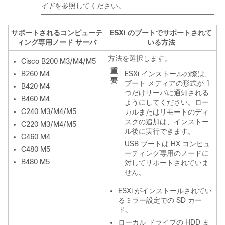
イド
を参照してください。
サポートされるコンピューテ
ESXi
のブートでサポートされて
ィング専用ノード サーバ
いる方法
方法を選択します。
Cisco B200 M3/M4/M5
重
B260 M4
ESXi
インストールの際は、
要
ブート メディアの形式が 1
B420 M4
つだけサーバに通知される
B460 M4
ようにしてください。ロー
C240 M3/M4/M5
カルまたはリモートのディ
スクの追加は、インストー
C220 M3/M4/M5
ル後に実行できます。
C460 M4
USB ブートは HX コンピュ
C480 M5
ーティング専用のノードに
B480 M5
対してサポートされていま
せん。
ESXi
がインストールされてい
るミラー設定での SD カー
ド。
ローカル ドライブの HDD ま