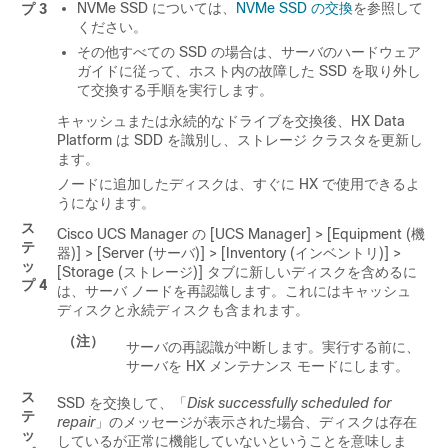
NVMe SSD については、
NVMe SSD の交換
を参照して
プ 3
ください。
その他すべての SSD の場合は、サーバのハードウェア
ガイドに従って、ホスト内の故障した SSD を取り外し
て交換する手順を実行します。
キャッシュまたは永続的なドライブを交換後、
HX Data
Platform
は SDD を識別し、ストレージ クラスタを更新し
ます。
ノードに追加したディスクは、すぐに HX で使用できるよ
うになります。
ス
Cisco UCS Manager
の [UCS Manager] > [Equipment (機
テ
器)] > [Server (サーバ)] > [Inventory (インベントリ)] >
ッ
[Storage (ストレージ)]
タブに新しいディスクを含めるに
プ 4
は、サーバ ノードを再認識します。これにはキャッシュ
ディスクと永続ディスクも含まれます。
（注）
サーバの再認識が中断します。実行する前に、
サーバを HX メンテナンス モードにします。
ス
SSD を交換して、「
Disk successfully scheduled for
テ
repair
」のメッセージが表示された場合、ディスクは存在
ッ
しているが正常に機能していないということを意味しま