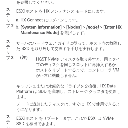
を参照してください。
ス
ESXi ホスト
を HX メンテナンス モードにします。
テ
HX Connect
にログインします。
ッ
プ 2
[System Information]
>
[Nodes]
>
[node]
>
[Enter HX
Maintenance Mode]
を選択します。
ス
サーバのハードウェア ガイドに従って、ホスト内の故障し
テ
た SSD を取り外して交換する手順を実行します。
ッ
（注）
プ 3
HGST NVMe ディスクを取り外すと、同じタイ
プのディスクを同じスロットに再挿入するか、
ホストをリブートするまで、コントローラ VM
が正常に機能しません。
キャッシュまたは永続的なドライブを交換後、
HX Data
Platform
は SDD を識別し、ストレージ クラスタを更新し
ます。
ノードに追加したディスクは、すぐに HX で使用できるよ
うになります。
ス
ESXi ホスト
をリブートします。これで
ESXi
は NVMe
テ
SSD を検出できます。
ッ