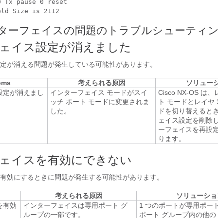
 Tx pause 0 reset 

ンターフェイスの問題のトラブルシューティ
ェイス設定が消えました
定が消える問題が発生している可能性があります。
oms
考えられる原因
ソリュー
設定が消えまし
インターフェイス モードがスイ
Cisco NX-OS
は、レ
ッチ ポート モードに変更されま
ト モードとレイヤ 
した。
ドを切り替えると
ェイス設定を削除
ーフェイスを再設
ります。
ェイスを有効にできない
有効にするときに問題が発生する可能性があります。
考えられる原因
ソリューショ
を有効
インターフェイスは専用ポート グ
1 つのポートが専用ポー
ループの一部です。
ポート グループ内の他の 