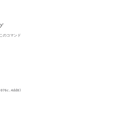
グ
このコマンド
076c.4dd8) 
