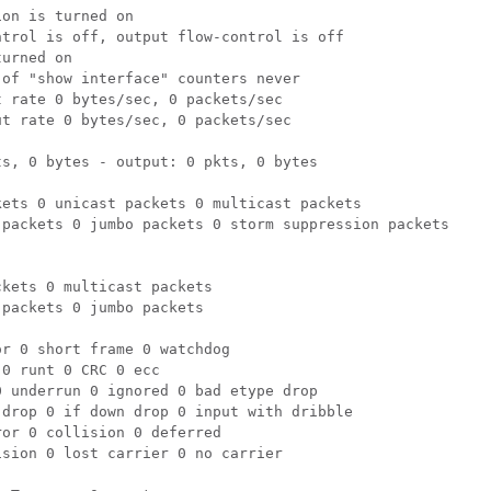
on is turned on 

trol is off, output flow-control is off 

urned on 

of "show interface" counters never 

 rate 0 bytes/sec, 0 packets/sec 

t rate 0 bytes/sec, 0 packets/sec 

s, 0 bytes - output: 0 pkts, 0 bytes 

ets 0 unicast packets 0 multicast packets 

 packets 0 jumbo packets 0 storm suppression packets 

kets 0 multicast packets 

packets 0 jumbo packets 

r 0 short frame 0 watchdog 

0 runt 0 CRC 0 ecc 

 underrun 0 ignored 0 bad etype drop 

drop 0 if down drop 0 input with dribble 

or 0 collision 0 deferred 

sion 0 lost carrier 0 no carrier 
