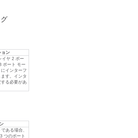
ング
ション
イヤ 2 ポー
3 ポート モー
きにインターフ
します。インタ
定する必要があ
ン
トである場合、
3 つのポート