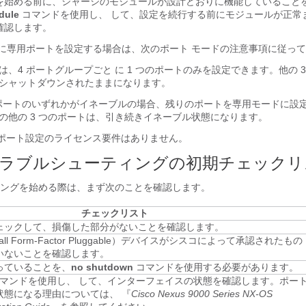
を始める前に、シャーシのモジュールが設計どおりに機能していること
dule
コマンドを使用し、 して、設定を続行する前にモジュールが正常
確認します。
プに専用ポートを設定する場合は、次のポート モードの注意事項に従っ
は、4 ポートグループごと に 1 つのポートのみを設定できます。他の 
シャットダウンされたままになります。
 のポートのいずれかがイネーブルの場合、残りのポートを専用モードに設
の他の 3 つのポートは、引き続きイネーブル状態になります。
ポート設定のライセンス要件はありません。
ラブルシューティングの初期チェックリ
ングを始める際は、まず次のことを確認します。
チェックリスト
ェックして、損傷した部分がないことを確認します。
ll Form-Factor Pluggable）デバイスがシスコによって承認されたもの
いないことを確認します。
っていることを、
no shutdown
コマンドを使用する必要があります。
マンドを使用し、 して、インターフェイスの状態を確認します。ポー
状態になる理由については、 『
Cisco Nexus 9000 Series NX-OS