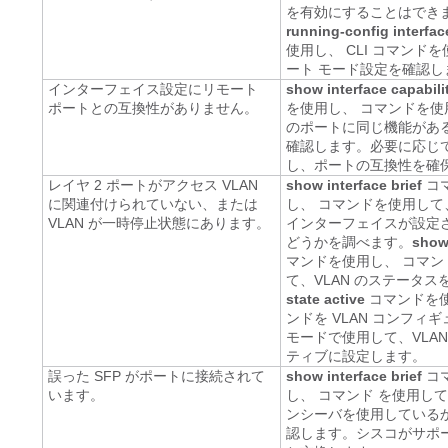
を有効にすることはでき
running-config interfac
使用し、 CLI コマンド
ート モード設定を確認し
インターフェイス設定にリモート
show interface capabili
ポートとの互換性がありません。
を使用し、 コマンドを使
のポートに同じ機能があ
確認します。必要に応じ
し、ポートの互換性を確
レイヤ 2 ポートがアクセス VLAN
show interface brief
コ
に関連付けられていない、または
し、 コマンドを使用して、
VLAN が一時停止状態にあります。
インターフェイスが設定
どうかを調べます。
show 
マンドを使用し、 コマン
て、VLAN のステータス
state active
コマンドを使
ンドを VLAN コンフィ
モードで使用して、VLA
ティブに設定します。
誤った SFP がポートに接続されて
show interface brief
コ
います。
し、 コマンド を使用し
ンシーバを使用している
認します。シスコがサポー