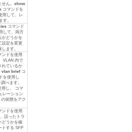
ません。
show
e
コマンドを
を使用して、レ
ます。
ties
コマンド
用して、両方
るかどうかを
て設定を変更
保します。
マンドを使用
VLAN 内で
されているか
vlan brief
コ
ドを使用し
を調べます。
用し、 コマ
ギュレーション
N の状態をアク
マンドを使用
て、誤ったトラ
かどうかを確
トする SFP