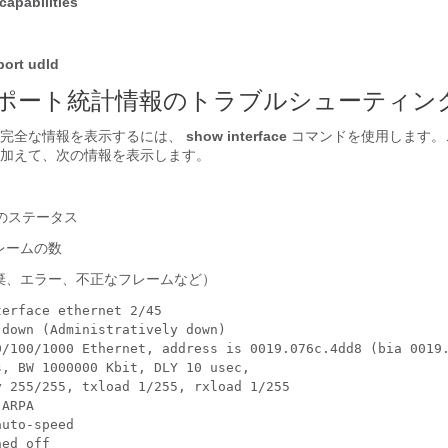
capabilities
ort udld
らのポート統計情報のトラブルシューティン
の完全な情報を表示するには、
show interface
コマンドを使用します。
加えて、次の情報を表示します。
 のステータス
レームの数
棄、エラー、不正なフレームなど）
erface ethernet 2/45

down (Administratively down) 

0/100/1000 Ethernet, address is 0019.076c.4dd8 (bia 0019.
, BW 1000000 Kbit, DLY 10 usec, 

 255/255, txload 1/255, rxload 1/255 

ARPA 

uto-speed 

ed off 
