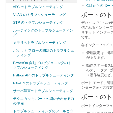
CLI からのポ
vPC のトラブルシューティング
ポートのト
VLAN のトラブルシューティング
STP のトラブルシューティング
デバイスで 1 つ
信されるインターフ
ルーティングのトラブルシューティン
サネット インターフ
グ
です。
メモリのトラブルシューティング
各インターフェイス
パケット フローの問題のトラブルシュ
管理設定は、修
ーティング
があります。
PowerOn 自動プロビジョニングのト
動作ステータス
ラブルシューティング
のステータスは
（動作速度など
Python API のトラブルシューティング
ポート モード、管
NX-API のトラブルシューティング
ンターフェイス設定
サーバ障害のトラブルシューティング
ポートのト
テクニカル サポートへ問い合わせる前
の準備
ポートインターフェ
トラブルシューティングのツールと方