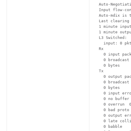
  Auto-Negotiati
  Input flow-con
  Auto-mdix is t
  Last clearing 
  1 minute input
  1 minute outpu
  L3 Switched: 

    input: 0 pkt
  Rx 

    0 input pack
    0 broadcast
    0 bytes 

  Tx 

    0 output pac
    0 broadcast 
    0 bytes 

    0 input erro
    0 no buffer 
    0 overrun  0
    0 bad proto 
    0 output err
    0 late colli
    0 babble 
