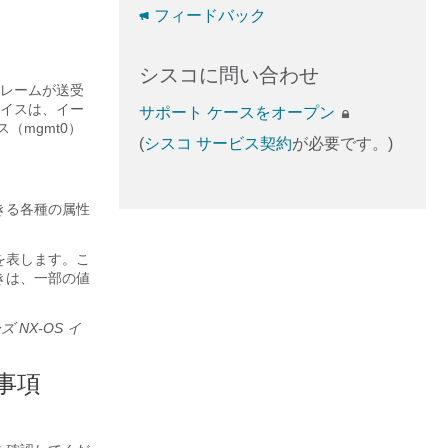
フィードバック
シスコに問い合わせ
フレームが送受
イスは、イー
サポート ケースをオープン
（mgmt0）
(
シスコ サービス契約
が必要です。)
きる各種の属性
を表します。こ
きは、一部の値
ーズ NX-OS イ
事項