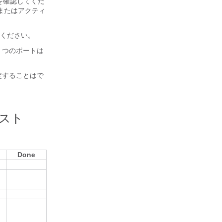
を確認してくだ
またはアクティ
てください。
3 つのポートは
定することはで
スト
Done
ト