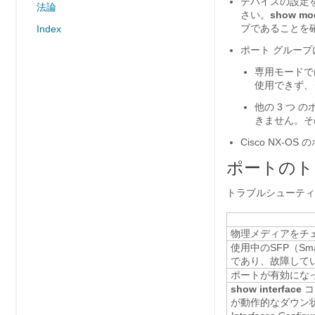
デバイスの設定
法論
さい。
show mo
ブであることを
Index
ポート グルー
専用モードで
使用できず、
他の 3 つ
きません。そ
Cisco NX-OS
の
ポートのト
トラブルシューティ
物理メディアをチ
使用中のSFP（Sma
であり、故障して
ポートが有効にな
show interface
コ
が動作的なダウン