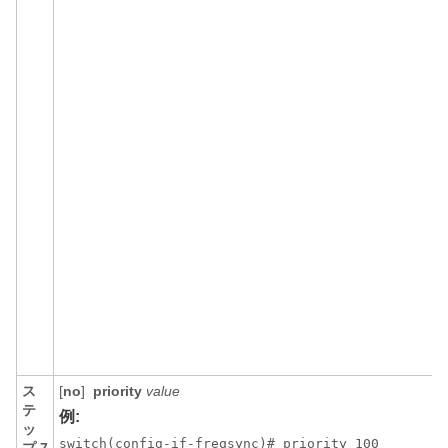
ス
[
no
]
priority
value
テ
例:
ッ
switch(config-if-freqsync)# priority 100

プ 7