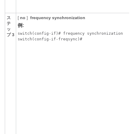
ス
[
no
]
frequency synchronization
テ
例:
ッ
switch(config-if)# frequency synchronization

プ 3