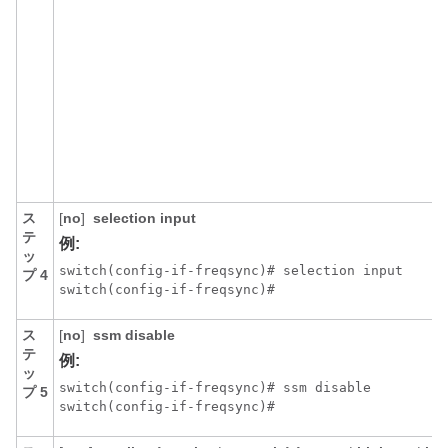
ス
[
no
]
selection input
テ
例:
ッ
switch(config-if-freqsync)# selection input

プ 4
ス
[
no
]
ssm disable
テ
例:
ッ
switch(config-if-freqsync)# ssm disable

プ 5