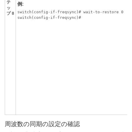
テ
例:
ッ
switch(config-if-freqsync)# wait-to-restore 0

プ 8
周波数の同期の設定の確認