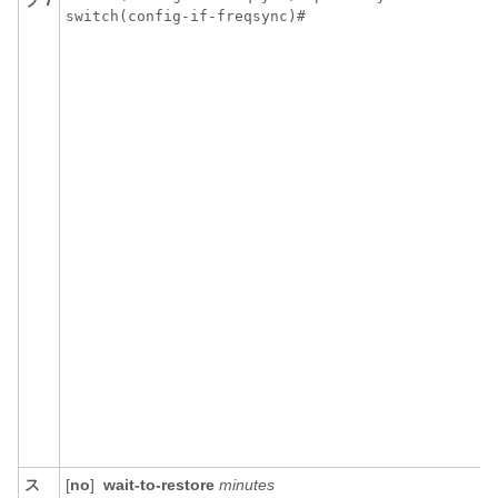
ス
[
no
]
wait-to-restore
minutes