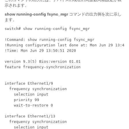
示されます。
show running-config fsync_mgr
コマンドの出力例を次に示し
ます。
switch# show running-config fsync_mgr

!Command: show running-config fsync_mgr

!Running configuration last done at: Mon Jun 29 13:49:
!Time: Mon Jun 29 13:50:51 2020

version 9.3(5) Bios:version 01.01 

feature frequency-synchronization

interface Ethernet1/9

  frequency synchronization

    selection input

    priority 99

    wait-to-restore 0

interface Ethernet1/13

  frequency synchronization

    selection input
