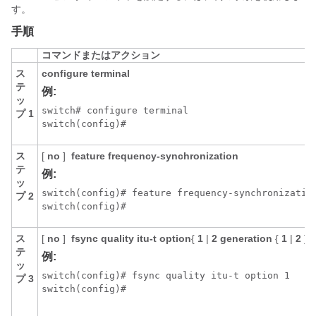
す。
手順
コマンドまたはアクション
ス
configure terminal
テ
例:
ッ
switch# configure terminal

プ 1
ス
[
no
]
feature frequency-synchronization
テ
例:
ッ
switch(config)# feature frequency-synchronization
プ 2
ス
[
no
]
fsync quality itu-t option
{
1
|
2 generation
{
1
|
2
}
テ
例:
ッ
switch(config)# fsync quality itu-t option 1

プ 3