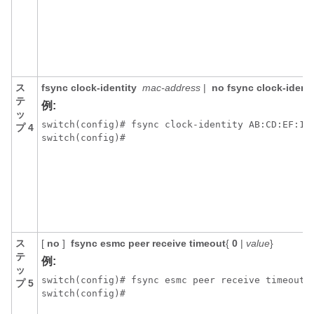
ス
fsync clock-identity
mac-address
|
no fsync clock-identi
テ
例:
ッ
switch(config)# fsync clock-identity AB:CD:EF:12:
プ 4
ス
[
no
]
fsync esmc peer receive timeout
{
0
|
value
}
テ
例:
ッ
switch(config)# fsync esmc peer receive timeout 1
プ 5