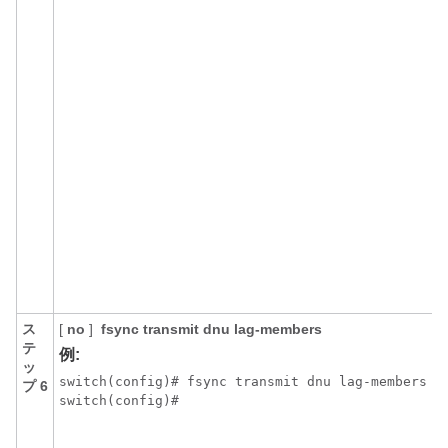
ス
[
no
]
fsync transmit dnu lag-members
テ
例:
ッ
switch(config)# fsync transmit dnu lag-members

プ 6