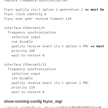
feature frequency-synchronization

fsync quality itu-t option 2 generation 1 
<< must be t
fsync clock-identity 0

fsync esmc peer receive timeout 120

interface Ethernet1/9

  frequency synchronization

    selection input

    ssm disable

    quality receive exact itu-t option 1 PRC 
<< must b
    priority 100

    wait-to-restore 0

interface Ethernet1/13

  frequency synchronization

    selection input

    ssm disable

    quality receive exact itu-t option 1 PRC

    priority 110

show running-config fsync_mgr
このコマンドの出力には、デバイスの現在の周波数同期設定が表