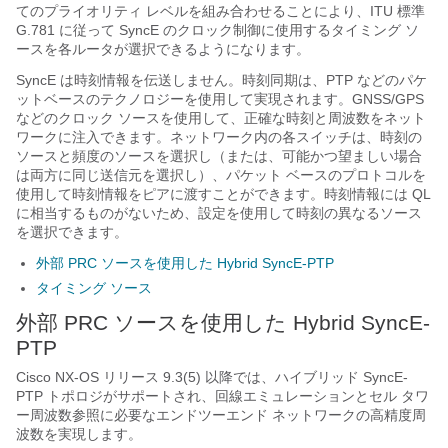
てのプライオリティ レベルを組み合わせることにより、ITU 標準
G.781 に従って SyncE のクロック制御に使用するタイミング ソ
ースを各ルータが選択できるようになります。
SyncE は時刻情報を伝送しません。時刻同期は、PTP などのパケ
ットベースのテクノロジーを使用して実現されます。GNSS/GPS
などのクロック ソースを使用して、正確な時刻と周波数をネット
ワークに注入できます。ネットワーク内の各スイッチは、時刻の
ソースと頻度のソースを選択し（または、可能かつ望ましい場合
は両方に同じ送信元を選択し）、パケット ベースのプロトコルを
使用して時刻情報をピアに渡すことができます。時刻情報には QL
に相当するものがないため、設定を使用して時刻の異なるソース
を選択できます。
外部 PRC ソースを使用した Hybrid SyncE-PTP
タイミング ソース
外部 PRC ソースを使用した Hybrid SyncE-
PTP
Cisco NX-OS リリース 9.3(5) 以降では、ハイブリッド SyncE-
PTP トポロジがサポートされ、回線エミュレーションとセル タワ
ー周波数参照に必要なエンドツーエンド ネットワークの高精度周
波数を実現します。