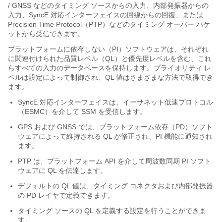
/ GNSS などのタイミング ソースからの入力、内部発振器からの
入力、SyncE 対応インターフェイスの回線からの回復、または
Precision Time Protocol（PTP）などのタイミング オーバー パケ
ットから受信できます。
プラットフォームに依存しない（PI）ソフトウェアは、それぞれ
に関連付けられた品質レベル（QL）と優先度レベルを含む、これ
らすべての入力のデータベースを保持します。プライオリティ レ
ベルは設定によって制御され、QL 値はさまざまな方法で取得でき
ます。
SyncE 対応インターフェイスは、イーサネット低速プロトコル
（ESMC）を介して SSM を受信します。
GPS および GNSS では、プラットフォーム依存（PD）ソフト
ウェアによって維持される QL が修正され、PI 機能に通知され
ます。
PTP は、プラットフォーム API を介して周波数同期 PI ソフト
ウェアに QL を伝達します。
デフォルトの QL 値は、タイミング コネクタおよび内部発振器
の PD レイヤで定義できます。
タイミング ソースの QL を定義する設定を行うことができま
す。