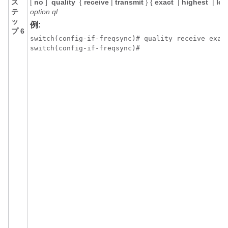
ス
[
no
]
quality
{
receive
|
transmit
} {
exact
|
highest
|
low
テ
option
ql
ッ
例:
プ 6
switch(config-if-freqsync)# quality receive exact