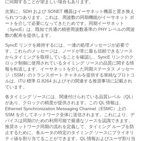
に同期することが望ましい場合もあります。
次第に、SDH および SONET 機器はイーサネット機器と置き換え
られつつあります。これは、周波数の同期機能がイーサネット ポ
ートを介して必要になってきたためです。同期イーサネット
（SyncE）は、既知で共通の精密周波数基準の PHY レベルの周波
数の配布を提供します。
SyncE リンクを維持するには、一連の処理メッセージが必要で
す。これらのメッセージは、ノードが常に最も信頼できるソース
からタイミングを取得していることを確認し、SyncE リンクのク
ロック制御に使用されているタイミング ソースの品質に関する情
報を転送します。イーサネットを介した同期ステータス メッセー
ジ（SSM）のトランスポート チャネルを提供する単純なプロトコ
ルは、ITU 標準 G.8264 およびその関連する推奨事項に記載され
ています。
各タイミング ソースには、関連付けられている品質レベル（QL）
があり、クロックの精度が提供されます。この QL 情報は、
Ethernet Synchronization Messaging Channel（ESMC）上の
SSM を介してネットワーク全体に送信されます。これにより、デ
バイスは同期のための利用可能で最適なソースを認識できます。
推奨ネットワーク同期の流れを定義して、タイミング ループを防
止するために、各ルータの特定のタイミング ソースにプライオリ
ティ値を割り当てることができます。QL 情報およびユーザ割り当