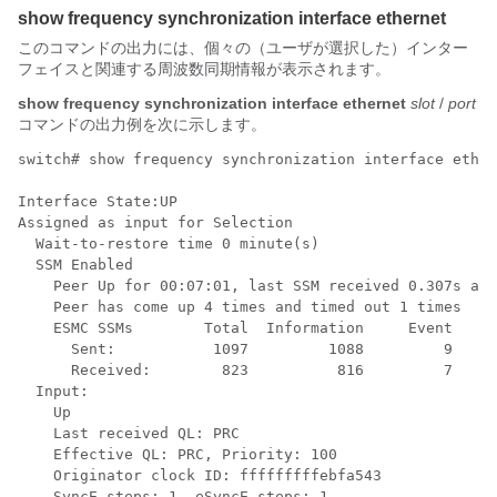
show frequency synchronization interface ethernet
このコマンドの出力には、個々の（ユーザが選択した）インター
フェイスと関連する周波数同期情報が表示されます。
show frequency synchronization interface ethernet
slot
/
port
コマンドの出力例を次に示します。
switch# show frequency synchronization interface ether
Interface State:UP

Assigned as input for Selection

  Wait-to-restore time 0 minute(s)

  SSM Enabled

    Peer Up for 00:07:01, last SSM received 0.307s ago

    Peer has come up 4 times and timed out 1 times

    ESMC SSMs        Total  Information     Event    D
      Sent:           1097         1088         9     
      Received:        823          816         7     
  Input:

    Up

    Last received QL: PRC

    Effective QL: PRC, Priority: 100

    Originator clock ID: fffffffffebfa543

    SyncE steps: 1, eSyncE steps: 1
