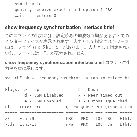
    ssm disable

    quality receive exact itu-t option 1 PRC

show frequency synchronization interface brief
このコマンドの出力には、設定済みの周波数同期があるすべての
インターフェイスが表示されます。入力として指定されたソース
には、フラグ（Fl）列に「S」があります。入力として指定されて
いないソースには「S」が表示されません。
show frequency synchronization interface brief
コマンドの出
力例を次に示します。
switch# show frequency synchronization interface brief

Flags:  > - Up                D - Down              S 
        d - SSM Disabled      x - Peer timed out    i 
        e - SSM Enabled       s - Output squelched

Fl    Interface          QLrcv QLuse Pri QLsnd Output 
===== ================== ===== ===== === ===== =======
>S    Eth1/9             PRC   PRC   100 PRC   Eth1/13

>Sds  Eth1/13            n/a   PRC   100 n/a   Eth1/13
