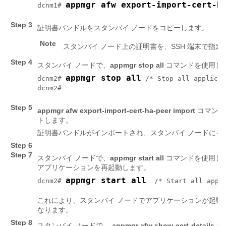
appmgr afw export-import-cert-h
dcnm1# 
Step 3
証明書バンドルをスタンバイ ノードをコピーします。
Note
スタンバイ ノード上の証明書を、SSH 端末で指
Step 4
スタンバイ ノードで、
appmgr stop all
コマンドを使用し
appmgr stop all
dcnm2# 
 /* Stop all applicat
dcnm2# 
Step 5
appmgr afw export-import-cert-ha-peer import
コマンド
トします。
証明書バンドルがインポートされ、スタンバイ ノードにイ
Step 6
Step 7
スタンバイ ノードで、
appmgr start all
コマンドを使用して
アプリケーションを再起動します。
appmgr start all
dcnm2# 
  /* Start all appl
これにより、スタンバイ ノードでアプリケーションが起動
なります。
Step 8
スタンバイ ノードで、
appmgr afw show-cert-details
コ