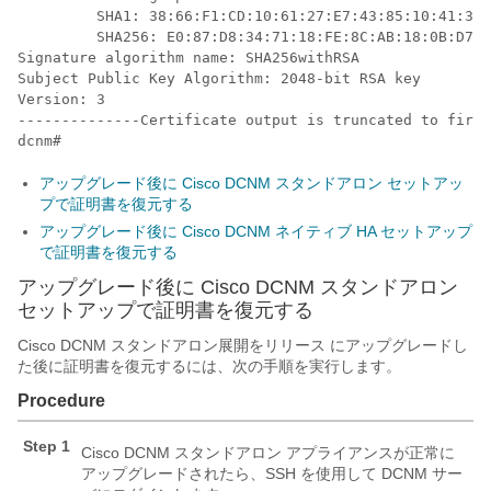
	 SHA1: 38:66:F1:CD:10:61:27:E7:43:85:10:41:3D:A3:4B:5C:C9:CC:17:5E

	 SHA256: E0:87:D8:34:71:18:FE:8C:AB:18:0B:D7:85:B1:91:A8:4B:75:A3:91:BA:90:83:46:72:87:FE:FE:FE:04:F0:E1

Signature algorithm name: SHA256withRSA

Subject Public Key Algorithm: 2048-bit RSA key

Version: 3

--------------Certificate output is truncated to first
dcnm# 
アップグレード後に Cisco DCNM スタンドアロン セットアッ
プで証明書を復元する
アップグレード後に Cisco DCNM ネイティブ HA セットアップ
で証明書を復元する
アップグレード後に Cisco DCNM スタンドアロン
セットアップで証明書を復元する
Cisco DCNM スタンドアロン展開をリリース にアップグレードし
た後に証明書を復元するには、次の手順を実行します。
Procedure
Step 1
Cisco DCNM スタンドアロン アプライアンスが正常に
アップグレードされたら、SSH を使用して DCNM サー