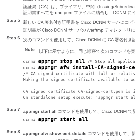
認証局（CA）は、プライマリ、中間（Issuing/Subordi
証明書すべてを one
.pem
ファイルに結合し、DCNM にイ
Step 5
新しい CA 署名付き証明書を Cisco DCNM サーバにコピ
証明書が Cisco DCNM サーバの
/var/tmp
ディレクトリにあ
Step 6
次のコマンドを使用して、Cisco DCNM に CA 署名付
Note
以下に示すように、同じ順序で次のコマンドを実行
appmgr stop all
dcnm# 
 /* Stop all applicati
appmgr afw install-CA-signed-cer
dcnm# 
/* CA-signed certificate with full or relative 
Making the signed certificate available to web 
CA signed certificate CA-signed-cert.pem is ins
Step 7
appmgr start all
コマンドを使用して、Cisco DCNM
appmgr start all
dcnm# 
Step 8
appmgr afw show-cert-details
コマンドを使用して、新し