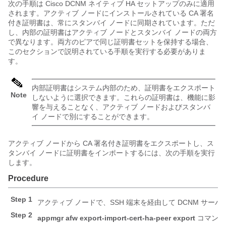
次の手順は Cisco DCNM ネイティブ HA セットアップのみに適用
されます。アクティブ ノードにインストールされている CA 署名
付き証明書は、常にスタンバイ ノードに同期されています。ただ
し、内部の証明書はアクティブ ノードとスタンバイ ノードの両方
で異なります。両方のピアで同じ証明書セットを保持する場合、
このセクションで説明されている手順を実行する必要がありま
す。
内部証明書はシステム内部のため、証明書をエクスポート
Note
しないように選択できます。これらの証明書は、機能に影
響を与えることなく、アクティブ ノードおよびスタンバ
イ ノードで別にすることができます。
アクティブ ノードから CA 署名付き証明書をエクスポートし、ス
タンバイ ノードに証明書をインポートするには、次の手順を実行
します。
Procedure
Step 1
アクティブ ノードで、SSH 端末を経由して DCNM サー
Step 2
appmgr afw export-import-cert-ha-peer export
コマンド