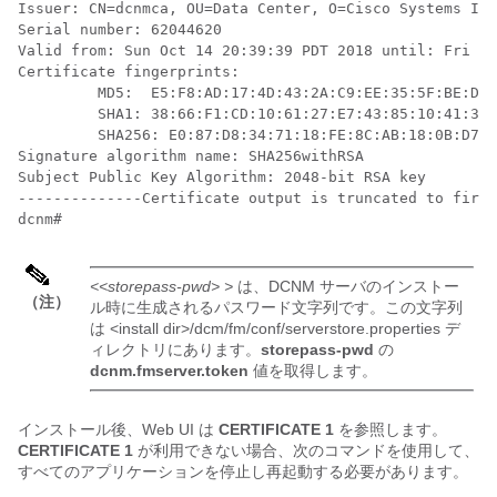
Issuer: CN=dcnmca, OU=Data Center, O=Cisco Systems Inc
Serial number: 62044620

Valid from: Sun Oct 14 20:39:39 PDT 2018 until: Fri Oc
Certificate fingerprints:

         MD5:  E5:F8:AD:17:4D:43:2A:C9:EE:35:5F:BE:D8:
         SHA1: 38:66:F1:CD:10:61:27:E7:43:85:10:41:3D:
         SHA256: E0:87:D8:34:71:18:FE:8C:AB:18:0B:D7:8
Signature algorithm name: SHA256withRSA

Subject Public Key Algorithm: 2048-bit RSA key

--------------Certificate output is truncated to first
<<storepass-pwd> >
は、DCNM サーバのインストー
（注）
ル時に生成されるパスワード文字列です。この文字列
は
<install dir>/dcm/fm/conf/serverstore.properties
デ
ィレクトリにあります。
storepass-pwd
の
dcnm.fmserver.token
値を取得します。
インストール後、Web UI は
CERTIFICATE 1
を参照します。
CERTIFICATE 1
が利用できない場合、次のコマンドを使用して、
すべてのアプリケーションを停止し再起動する必要があります。