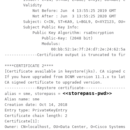
        Validity

            Not Before: Jun  4 13:55:25 2019 GMT

            Not After : Jun  3 13:55:25 2020 GMT

        Subject: C=IN, ST=KA9, L=BGL9, O=XYZ123, OU=AB
        Subject Public Key Info:

            Public Key Algorithm: rsaEncryption

                Public-Key: (2048 bit)

                Modulus:

                    00:bb:52:1e:7f:24:d7:2e:24:62:5a:8
--------------Certificate output is truncated to first
****CERTIFICATE 2****

[Certificate available in keystore(jks). CA signed cer
If you have upgraded from DCNM version 11.1.x to later
CA signed certificate to upgraded version.

--------------Keystore certificate--------------------
<<storepass-pwd>>
alias = sme, storepass = 
Alias name: sme

Creation date: Oct 14, 2018

Entry type: PrivateKeyEntry

Certificate chain length: 2

Certificate[1]:

Owner: CN=localhost, OU=Data Center, O=Cisco Systems I