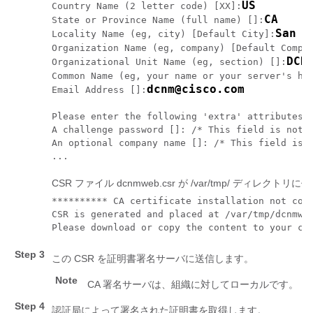
US
Country Name (2 letter code) [XX]:
CA
State or Province Name (full name) []:
San J
Locality Name (eg, city) [Default City]:
Organization Name (eg, company) [Default Compa
DCB
Organizational Unit Name (eg, section) []:
Common Name (eg, your name or your server's ho
dcnm@cisco.com
Email Address []:
Please enter the following 'extra' attributes t
A challenge password []: /* This field is not m
An optional company name []: /* This field is n
...
CSR ファイル
dcnmweb.csr
が
/var/tmp/
ディレクトリに作
********** CA certificate installation not comp
CSR is generated and placed at /var/tmp/dcnmweb
Step 3
この CSR を証明書署名サーバに送信します。
Note
CA 署名サーバは、組織に対してローカルです。
Step 4
認証局によって署名された証明書を取得します。