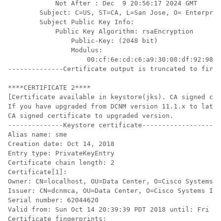
            Not After : Dec  9 20:56:17 2024 GMT

        Subject: C=US, ST=CA, L=San Jose, O= Enterpris
        Subject Public Key Info:

            Public Key Algorithm: rsaEncryption

                Public-Key: (2048 bit)

                Modulus:

                    00:cf:6e:cd:c6:a9:30:08:df:92:98:3
--------------Certificate output is truncated to first
****CERTIFICATE 2****

[Certificate available in keystore(jks). CA signed cer
If you have upgraded from DCNM version 11.1.x to later
CA signed certificate to upgraded version.

--------------Keystore certificate--------------------
Alias name: sme

Creation date: Oct 14, 2018

Entry type: PrivateKeyEntry

Certificate chain length: 2

Certificate[1]:

Owner: CN=localhost, OU=Data Center, O=Cisco Systems I
Issuer: CN=dcnmca, OU=Data Center, O=Cisco Systems Inc
Serial number: 62044620

Valid from: Sun Oct 14 20:39:39 PDT 2018 until: Fri Oc
Certificate fingerprints:
