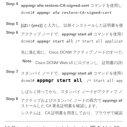
Step 4
appmgr afw restore-CA-signed-cert
コマンドを使用して
dcnm1# 
appmgr afw restore-CA-signed-cert
Step 5
[はい (yes)]
と入力し、以前インストールした証明書を復元
Step 6
アクティブ ノードで、
appmgr start all
コマンドを使用し
dcnm1# 
appmgr start all
 /* Start all applicati
先に進む前に、Cisco DCNM アクティブ ノードのす
Note
Cisco DCNM Web UI にログオンし、証明書
Step 7
スタンバイ ノードで、
appmgr start all
コマンドを使用し
appmgr start all
dcnm2# 
  /* Start all appl
しばらく待ってから、スタンバイ ノードがアクティブ ノ
Step 8
アクティブおよびスタンバイ ノードの両方で
appmgr afw 
ストールした CA 署名証明書を確認します。
システムは、CA 証明書を用意しており、ブラウザで確認