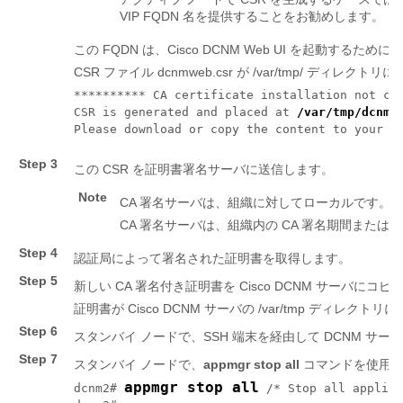
VIP FQDN 名を提供することをお勧めします。
この FQDN は、Cisco DCNM Web UI を起動す
CSR ファイル
dcnmweb.csr
が
/var/tmp/
ディレクトリに
********** CA certificate installation not com
CSR is generated and placed at 
/var/tmp/dcnmw
Step 3
この CSR を証明書署名サーバに送信します。
Note
CA 署名サーバは、組織に対してローカルです。
CA 署名サーバは、組織内の CA 署名期間または
Step 4
認証局によって署名された証明書を取得します。
Step 5
新しい CA 署名付き証明書を Cisco DCNM サーバにコ
証明書が Cisco DCNM サーバの
/var/tmp
ディレクトリに
Step 6
スタンバイ ノードで、SSH 端末を経由して DCNM サ
Step 7
スタンバイ ノードで、
appmgr stop all
コマンドを使用
appmgr stop all
dcnm2# 
 /* Stop all applica