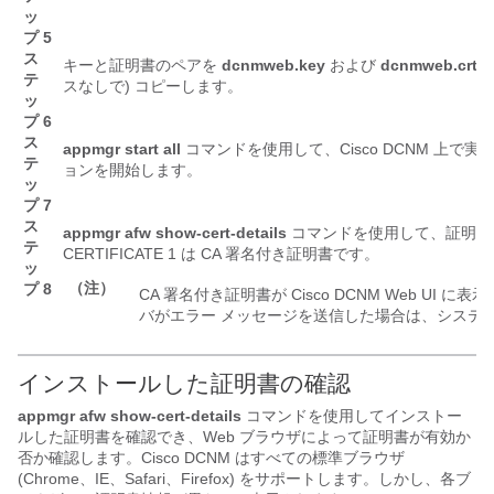
ッ
プ 5
ス
キーと証明書のペアを
dcnmweb.key
および
dcnmweb.crt
と
テ
スなしで) コピーします。
ッ
プ 6
ス
appmgr start all
コマンドを使用して、Cisco DCNM 上
テ
ョンを開始します。
ッ
プ 7
ス
appmgr afw show-cert-details
コマンドを使用して、証明書
テ
CERTIFICATE 1 は CA 署名付き証明書です。
ッ
（注）
プ 8
CA 署名付き証明書が Cisco DCNM Web UI 
バがエラー メッセージを送信した場合は、システ
インストールした証明書の確認
appmgr afw show-cert-details
コマンドを使用してインストー
ルした証明書を確認でき、Web ブラウザによって証明書が有効か
否か確認します。Cisco DCNM はすべての標準ブラウザ
(Chrome、IE、Safari、Firefox) をサポートします。しかし、各ブ