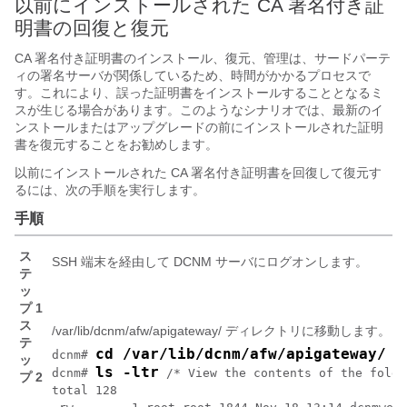
以前にインストールされた CA 署名付き証
明書の回復と復元
CA 署名付き証明書のインストール、復元、管理は、サードパーテ
ィの署名サーバが関係しているため、時間がかかるプロセスで
す。これにより、誤った証明書をインストールすることとなるミ
スが生じる場合があります。このようなシナリオでは、最新のイ
ンストールまたはアップグレードの前にインストールされた証明
書を復元することをお勧めします。
以前にインストールされた CA 署名付き証明書を回復して復元す
るには、次の手順を実行します。
手順
ス
SSH 端末を経由して DCNM サーバにログオンします。
テ
ッ
プ 1
ス
/var/lib/dcnm/afw/apigateway/
ディレクトリに移動します。
テ
cd /var/lib/dcnm/afw/apigateway/
dcnm# 
ッ
ls -ltr
dcnm# 
 /* View the contents of the folder
プ 2
total 128
