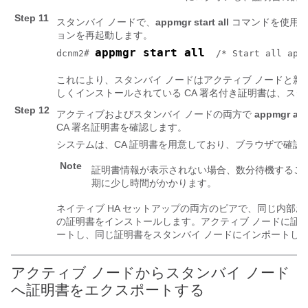
Step 11
スタンバイ ノードで、
appmgr start all
コマンドを使用し
ョンを再起動します。
appmgr start all
dcnm2# 
  /* Start all app
これにより、スタンバイ ノードはアクティブ ノードと新
しくインストールされている CA 署名付き証明書は、スタ
Step 12
アクティブおよびスタンバイ ノードの両方で
appmgr afw
CA 署名証明書を確認します。
システムは、CA 証明書を用意しており、ブラウザで確認
Note
証明書情報が表示されない場合、数分待機すること
期に少し時間がかかります。
ネイティブ HA セットアップの両方のピアで、同じ内部お
の証明書をインストールします。アクティブ ノードに証
ートし、同じ証明書をスタンバイ ノードにインポートし
アクティブ ノードからスタンバイ ノード
へ証明書をエクスポートする