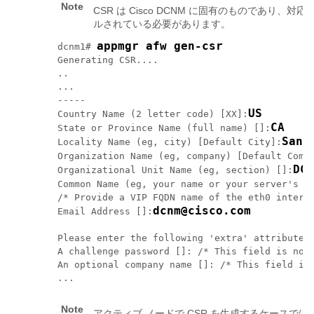
Note
CSR は Cisco DCNM に固有のものであり、対応
ルされている必要があります。
appmgr afw gen-csr
dcnm1# 
Generating CSR....

..

...

-----

US
Country Name (2 letter code) [XX]:
CA
State or Province Name (full name) []:
San 
Locality Name (eg, city) [Default City]:
Organization Name (eg, company) [Default Comp
DCB
Organizational Unit Name (eg, section) []:
Common Name (eg, your name or your server's h
/* Provide a VIP FQDN name of the eth0 interfa
dcnm@cisco.com
Email Address []:
Please enter the following 'extra' attributes 
A challenge password []: /* This field is not 
An optional company name []: /* This field is 
...
Note
アクティブ ノードで CSR を生成するケースで