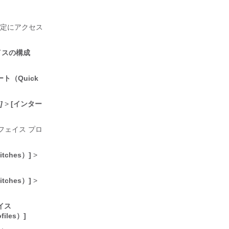
設定にアクセス
イスの構成
ト（Quick
]
>
[インター
フェイス プロ
tches）]
>
tches）]
>
イス
iles）]