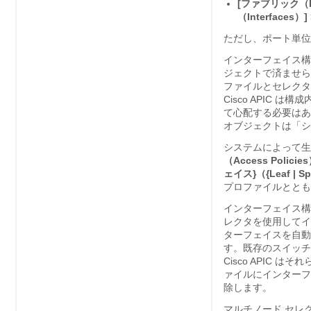
[ファブリック（Fa
（Interfaces）]
ただし、ポート単位
インターフェイス構
ジェクトで済ませら
ファイルとセレクタ
Cisco APIC
は構成
て心配する必要はあ
オブジェクトは「シ
システムによって生
（Access Policies
ェイス}（{Leaf | Spin
プロファイルととも
インターフェイス構
レクタを使用して
ターフェイスを自動
す。既存のスイッチ
Cisco APIC
はそれ
ァイルにインターフ
除します。
マルチノード セレ