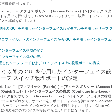
の構成を使用します。
bric）]
>
[アクセス ポリシー（Access Policies）]
>
[クイック スタ
ードを用いて行います。
Cisco APIC
5.2(7) リリース以降、インベントリ
イスの構成を使用します。
(7) 以降の GUI を使用したインターフェイス設定モデルを使用したリーフ
ロファイルからのインターフェイスから GUI を使用したインターフ
たインターフェイス構成の変更
たインターフェイス構成の表示
 を使用したリーフ ノードおよび FEX デバイス上の物理ポートの構成
2(7) 以降の GUI を使用したインターフェイス
ーフ スイッチ物理ポートの設定
 以降において、
[ファブリック（Fabric）]
>
[アクセス ポリシー（Access Po
ick Start）]
>
[インターフェイスの構成（Configure Interfaces）
>
[アクセス ポリシー（Access Policies）]
>
[インターフェイスの構成（In
ページのいずれかで、サーバーを、ポートチャネルを持つ
Cisco Applicati
）リーフ スイッチ インターフェイスに接続します。手順は、
Cisco ACI
スに他の種類のデバイスを接続する場合と同じになります。