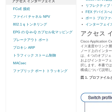
アクセス インターフェイス
リフレクティブ リ
FCoE 接続
FEX デバイスへ
ファイバ チャネル NPV
ポート プロファ
802.1 q トンネリング
インターフェイ
EPG の Q-in-Q カプセル化マッピング
アクセス 
ブレークアウト ポート
Cisco Application Ce
イス速度やリンク層
プロキシ ARP
ノード上のインター
トラフィック ストーム制御
は、4 つのオブジ
およびインターフェ
MACsec
択します。本書では
構成について説明し
ファブリック ポート トラッキング
図 1.
プロファイル