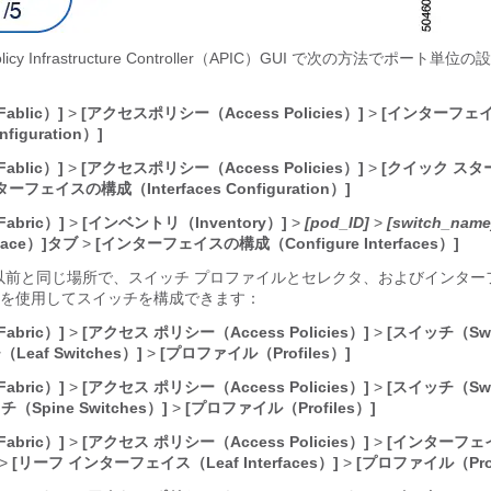
licy Infrastructure Controller
（
APIC
）GUI で次の方法でポート単位の
blic）]
>
[アクセスポリシー（Access Policies）]
>
[インターフェ
nfiguration）]
blic）]
>
[アクセスポリシー（Access Policies）]
>
[クイック スター
ーフェイスの構成（Interfaces Configuration）]
bric）]
>
[インベントリ（Inventory）]
>
[pod_ID]
>
[switch_name
face）]タブ
>
[インターフェイスの構成（Configure Interfaces）]
の以前と同じ場所で、スイッチ プロファイルとセレクタ、およびインター
を使用してスイッチを構成できます：
bric）]
>
[アクセス ポリシー（Access Policies）]
>
[スイッチ（Swi
eaf Switches）]
>
[プロファイル（Profiles）]
bric）]
>
[アクセス ポリシー（Access Policies）]
>
[スイッチ（Swi
Spine Switches）]
>
[プロファイル（Profiles）]
bric）]
>
[アクセス ポリシー（Access Policies）]
>
[インターフェ
>
[リーフ インターフェイス（Leaf Interfaces）]
>
[プロファイル（Prof