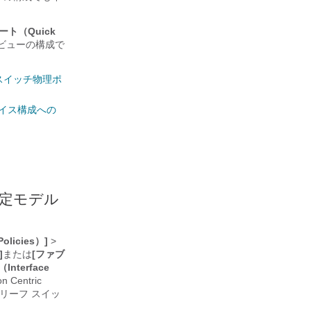
ート（Quick
 ビューの構成で
 スイッチ物理ポ
ェイス構成への
設定モデル
licies）]
>
]
または
[ファブ
terface
on Centric
リーフ スイッ