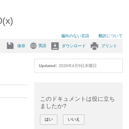
x)
偏向のない言語
翻訳について
英語
保存
ダウンロード
プリント
Updated:
2026年4月9日木曜日
このドキュメントは役に立ち
ましたか?
はい
いいえ