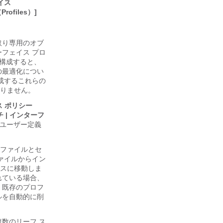
イス
ofiles）]
取り専用のオブ
フェイス プロ
構成すると、
の最適化につい
成するこれらの
りません。
ス ポリシー
チ | インターフ
ユーザー定義
ファイルとセ
ァイルからイン
スに移動しま
れている場合、
。既存のプロフ
ルを自動的に削
数のリーフ ス