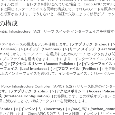
ァイルにポート セレクタを割り当てていた場合は、
Cisco APIC
のマル
ドに同じインターフェイスを同時に構成して、それらのノードを既存の
る必要があります。そうしないと、検証の失敗によって移行がブロック
の構成
ntric Infrastructure
（
ACI
）リーフ スイッチ インターフェイスを構成
ファイルベースの構成モデルを使用します。
[ファブリック（Fabric）]
olicies）]
>
[スイッチ（Switches）]
>
[リーフ スイッチ（Leaf Swit
iles）]
から、リーフ ノードを選択するためのリーフ セレクタおよび
ス プロファイルを構成できます。これにより、インターフェイス プロ
c）]
>
[アクセス ポリシー（Access Policies）]
>
[インターフェイス（In
フェイス（Leaf Interfaces）]
>
[プロファイル（Profiles）]
）を選
以上のインターフェイスを選択して、インターフェイス ポリシー グル
 Policy Infrastructure Controller
（
APIC
）5.2(7) リリース以降のイン
ます。
[ファブリック（Fablic）]
>
[アクセスポリシー（Access Policie
terfaces Configuration）]
に移動します。この構成オプションは
 1 回に減らすことで、構成ワークフローを簡素化します。
bric）]
>
[インベントリ（Inventory）]
>
[pod_ID]
>
[switch_name
を用いて行います。
Cisco APIC
5.2(7) リリース以降、インベントリ ビ