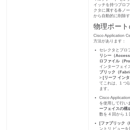
イッチを持つプロフ
クタに属する各ノー
から自動的に削除す
物理ポート
Cisco Application Ce
方法があります：
セレクタとプロ
リシー（Access P
ロファイル（Prof
インターフェイ
ブリック（Fabri
>
[リーフ インター
てこれは、1 つ
ます。
Cisco Application
を使用して行い
ーフェイスの構成（In
数を 4 回から
[ファブリック（Fa
ントリ ビュー