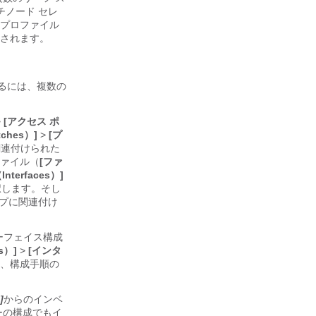
チノード セレ
プロファイル
されます。
するには、複数の
>
[アクセス ポ
ches）]
>
[プ
関連付けられた
ファイル（
[ファ
terfaces）]
択します。そし
ープに関連付け
ターフェイス構成
s）]
>
[インタ
、構成手順の
]
からのインベ
ューの構成でもイ