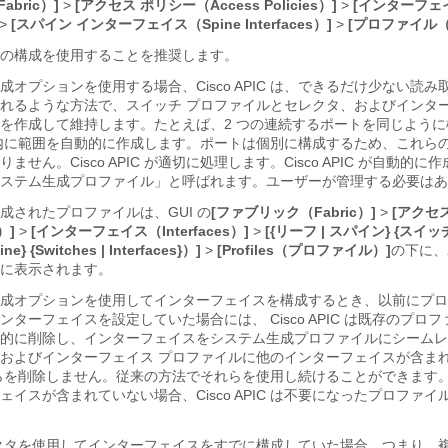
bric）]
>
[アクセス ポリシー（Access Policies）]
>
[インターフェ
>
[スパイン インターフェイス（Spine Interfaces）]
>
[プロファイル（Pr
の構成を使用することを推奨します。
成オプションを使用する場合、
Cisco APIC
は、できるだけ少ない読み
れるような方法で、スイッチ プロファイルとセレクタ、およびインター
を作成して維持します。たとえば、2 つの連続するポートを同じように
内に範囲を自動的に作成します。ポートは個別に構成するため、これら
りません。
Cisco APIC
が適切に処理します。
Cisco APIC
が自動的に作
ステム生成プロファイル」と呼ばれます。ユーザーが管理する必要はあ
成されたプロファイルは、GUI の
[ファブリック（Fabric）]
>
[アクセ
）]
>
[インターフェイス（Interfaces）]
>
[{リーフ | スパイン} {スイッ
e} {Switches | Interfaces}）]
>
[Profiles（プロファイル）]
の下に、
に表示されます。
成オプションを使用してインターフェイスを構成するとき、以前にプロ
インターフェイスを設定していた場合には、
Cisco APIC
は既存のプロフ
的に削除し、インターフェイスをシステム生成プロファイルにシームレ
およびインターフェイス プロファイルに他のインターフェイスが含ま
らを削除しません。従来の方法でそれらを使用し続けることができます
ェイスが含まれていない場合、
Cisco APIC
は不要になったプロファイ
クタを使用してインターフェイスをすでに構成していた場合、つまり、複