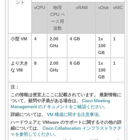
ント
vCPU
物理
vRAM
vDisk
vNIC
CPU ベ
ース周
波数
小型 VM
4
2.00
4 GB
1x
1
GHz
100
GB
より大き
8
2.00
8 GB
1x
1
な VM
GHz
100
GB
注：
この情報は便宜上ここに記載されています。 最新情報に
ついて、疑問や矛盾がある場合は、
Cisco Meeting
Management のドキュメントをご確認ください
.
詳細については、
VM 構成に関する注意事項
.
ハードウェアと VMware のサポートに関するその他の詳
細については、
Cisco Collaboration インフラストラクチ
ャを参照してください
.