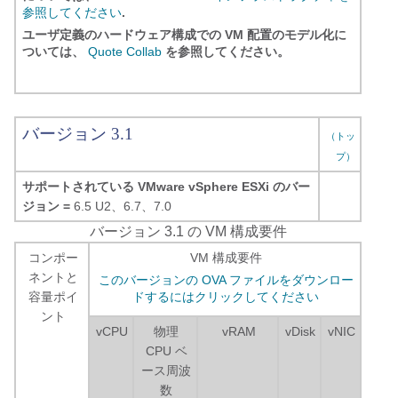
参照してください
.
ユーザ定義のハードウェア構成での VM 配置のモデル化に
ついては、
Quote Collab
を参照してください。
バージョン 3.1
（トッ
プ）
サポートされている VMware vSphere ESXi のバー
ジョン =
6.5 U2、6.7、7.0
バージョン 3.1 の VM 構成要件
コンポー
VM 構成要件
ネントと
このバージョンの OVA ファイルをダウンロー
容量ポイ
ドするにはクリックしてください
ント
vCPU
物理
vRAM
vDisk
vNIC
CPU ベ
ース周波
数