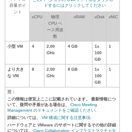
容量ポイ
ドするにはクリックしてください
ント
vCPU
物理
vRAM
vDisk
vNIC
CPU ベ
ース周波
数
小型 VM
4
2.00
4 GB
1x
1
GHz
100
GB
より大き
8
2.00
8 GB
1x
1
な VM
GHz
100
GB
注：
この情報は便宜上ここに記載されています。 最新情報につ
いて、疑問や矛盾がある場合は、
Cisco Meeting
Management のドキュメントをご確認ください
.
詳細については、
VM 構成に関する注意事項
.
ハードウェアと VMware のサポートに関するその他の詳細
については、
Cisco Collaboration インフラストラクチャを