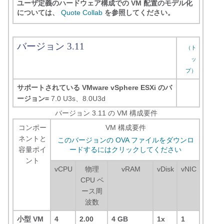
ユーザ定義のハードウェア構成での VM 配置のモデル化
については、
Quote Collab
を参照してください。
バージョン 3.11
（ト
ッ
プ）
サポートされている VMware vSphere ESXi のバ
ージョン=
7.0 U3s、8.0U3d
バージョン 3.11 の VM 構成要件
コンポー
VM 構成要件
ネントと
このバージョンの OVA ファイルをダウンロ
容量ポイ
ードするにはクリックしてください
ント
vCPU
物理
vRAM
vDisk
vNIC
CPU ベ
ース周
波数
小型 VM
4
2.00
4 GB
1x
1