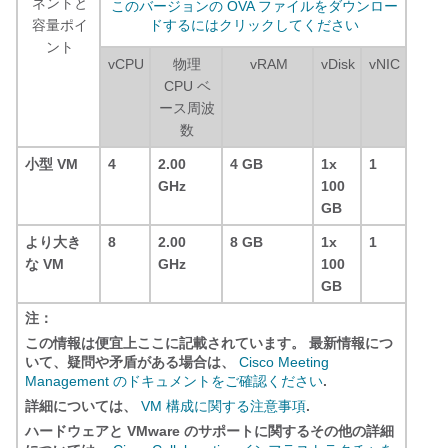
ネントと
このバージョンの OVA ファイルをダウンロー
容量ポイ
ドするにはクリックしてください
ント
vCPU
物理
vRAM
vDisk
vNIC
CPU ベ
ース周波
数
小型 VM
4
2.00
4 GB
1x
1
GHz
100
GB
より大き
8
2.00
8 GB
1x
1
な VM
GHz
100
GB
注：
この情報は便宜上ここに記載されています。 最新情報につ
いて、疑問や矛盾がある場合は、
Cisco Meeting
Management のドキュメントをご確認ください
.
詳細については、
VM 構成に関する注意事項
.
ハードウェアと VMware のサポートに関するその他の詳細