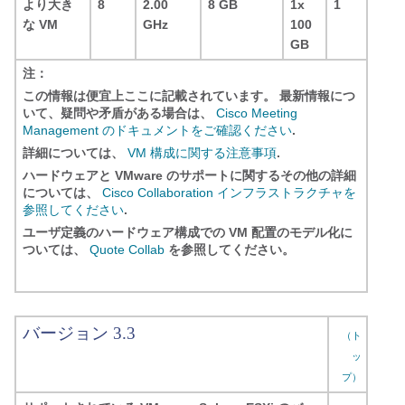
より大き
8
2.00
8 GB
1x
1
な VM
GHz
100
GB
注：
この情報は便宜上ここに記載されています。 最新情報につ
いて、疑問や矛盾がある場合は、
Cisco Meeting
Management のドキュメントをご確認ください
.
詳細については、
VM 構成に関する注意事項
.
ハードウェアと VMware のサポートに関するその他の詳細
については、
Cisco Collaboration インフラストラクチャを
参照してください
.
ユーザ定義のハードウェア構成での VM 配置のモデル化に
ついては、
Quote Collab
を参照してください。
バージョン 3.3
（ト
ッ
プ）