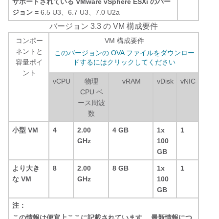
サポートされている VMware vSphere ESXi のバー
ジョン =
6.5 U3、6.7 U3、7.0 U2a
バージョン 3.3 の VM 構成要件
コンポー
VM 構成要件
ネントと
このバージョンの OVA ファイルをダウンロー
容量ポイ
ドするにはクリックしてください
ント
vCPU
物理
vRAM
vDisk
vNIC
CPU ベ
ース周波
数
小型 VM
4
2.00
4 GB
1x
1
GHz
100
GB
より大き
8
2.00
8 GB
1x
1
な VM
GHz
100
GB
注：
この情報は便宜上ここに記載されています。 最新情報につ