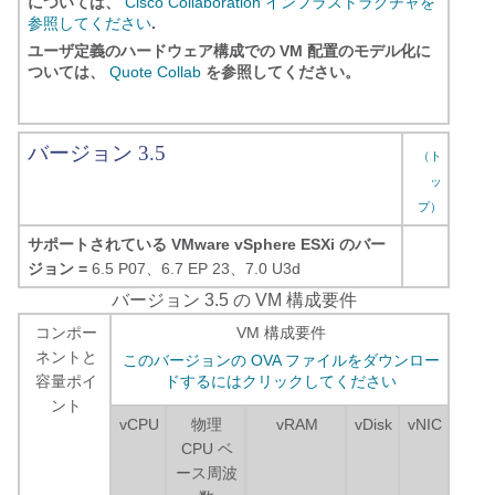
については、
Cisco Collaboration インフラストラクチャを
参照してください
.
ユーザ定義のハードウェア構成での VM 配置のモデル化に
ついては、
Quote Collab
を参照してください。
バージョン 3.5
（ト
ッ
プ）
サポートされている VMware vSphere ESXi のバー
ジョン =
6.5 P07、6.7 EP 23、7.0 U3d
バージョン 3.5 の VM 構成要件
コンポー
VM 構成要件
ネントと
このバージョンの OVA ファイルをダウンロー
容量ポイ
ドするにはクリックしてください
ント
vCPU
物理
vRAM
vDisk
vNIC
CPU ベ
ース周波