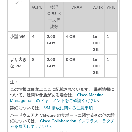
ント
vCPU
物理
vRAM
vDisk
vNIC
CPU ベ
ース周
波数
小型 VM
4
2.00
4 GB
1x
1
GHz
100
GB
より大き
8
2.00
8 GB
1x
1
な VM
GHz
100
GB
注：
この情報は便宜上ここに記載されています。 最新情報に
ついて、疑問や矛盾がある場合は、
Cisco Meeting
Management のドキュメントをご確認ください
.
詳細については、
VM 構成に関する注意事項
.
ハードウェアと VMware のサポートに関するその他の詳
細については、
Cisco Collaboration インフラストラクチ
ャを参照してください
.