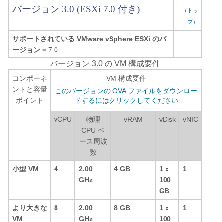
バージョン 3.0 (ESXi 7.0 付き)
（トッ
プ）
サポートされている VMware vSphere ESXi のバ
ージョン =
7.0
バージョン 3.0 の VM 構成要件
コンポーネ
VM 構成要件
ントと容量
このバージョンの OVA ファイルをダウンロー
ポイント
ドするにはクリックしてください
vCPU
物理
vRAM
vDisk
vNIC
CPU ベ
ース周波
数
小型 VM
4
2.00
4 GB
1 x
1
GHz
100
GB
より大きな
8
2.00
8 GB
1 x
1
VM
GHz
100