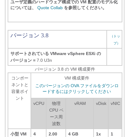
ユーザ定義のハードウェア構成での VM 配置のモデル化
については、
Quote Collab
を参照してください。
バージョン 3.8
（トッ
プ）
サポートされている VMware vSphere ESXi の
バージョン =
7.0 U3n
バージョン 3.8 の VM 構成要件
コンポー
VM 構成要件
ネントと
このバージョンの OVA ファイルをダウンロ
容量ポイ
ードするにはクリックしてください
ント
vCPU
物理
vRAM
vDisk
vNIC
CPU ベ
ース周
波数
小型 VM
4
2.00
4 GB
1x
1