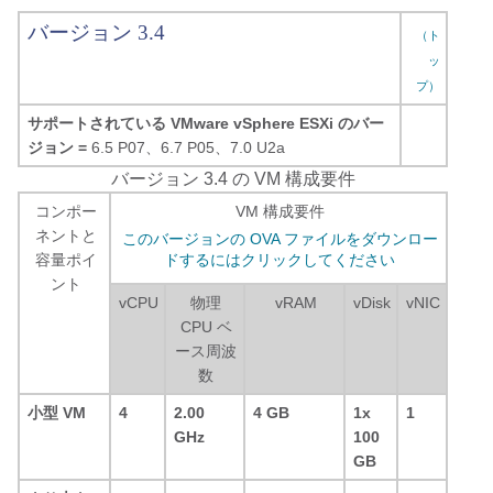
バージョン 3.4
（ト
ッ
プ）
サポートされている VMware vSphere ESXi のバー
ジョン =
6.5 P07、6.7 P05、7.0 U2a
バージョン 3.4 の VM 構成要件
コンポー
VM 構成要件
ネントと
このバージョンの OVA ファイルをダウンロー
容量ポイ
ドするにはクリックしてください
ント
vCPU
物理
vRAM
vDisk
vNIC
CPU ベ
ース周波
数
小型 VM
4
2.00
4 GB
1x
1
GHz
100
GB