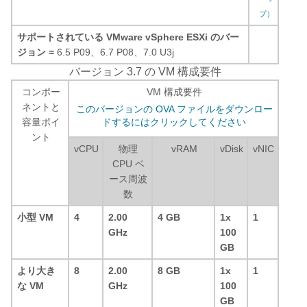
プ）
サポートされている VMware vSphere ESXi のバー
ジョン =
6.5 P09、6.7 P08、7.0 U3j
バージョン 3.7 の VM 構成要件
コンポー
VM 構成要件
ネントと
このバージョンの OVA ファイルをダウンロー
容量ポイ
ドするにはクリックしてください
ント
vCPU
物理
vRAM
vDisk
vNIC
CPU ベ
ース周波
数
小型 VM
4
2.00
4 GB
1x
1
GHz
100
GB
より大き
8
2.00
8 GB
1x
1
な VM
GHz
100
GB