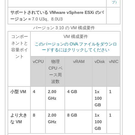
プ）
サポートされている VMware vSphere ESXi のバ
ージョン =
7.0 U3q、8.0U3
バージョン 3.10 の VM 構成要件
コンポー
VM 構成要件
ネントと
このバージョンの OVA ファイルをダウンロ
容量ポイ
ードするにはクリックしてください
ント
vCPU
物理
vRAM
vDisk
vNIC
CPU ベ
ース周
波数
小型 VM
4
2.00
4 GB
1x
1
GHz
100
GB
より大き
8
2.00
8 GB
1x
1
な VM
GHz
100
GB