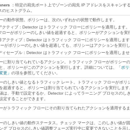
nners
：特定の宛先ポート上でゾーンの宛先 IP アドレスをスキャンする送
スのヒストグラム。
ーの動作状態。ポリシーは、次のいずれかの状態で動作します。
アクティブ：Detector はトラフィック フローにポリシーを適用します
フローがポリシーのしきい値を超過すると、ポリシーがアクションを実
非アクティブ：Detector はトラフィック フローにポリシーを適用しま
ローがポリシーのしきい値を超過しても、ポリシーはアクションを実行
ディセーブル：Detector はトラフィック フローにポリシーを適用しま
ーに割り当てられているアクション。トラフィック フローがポリシー
と、ポリシーがこのアクションを実行します。詳細については、
「ポリ
変更」
の項を参照してください。
ーのしきい値となるトラフィック レート。トラフィック フローがポリ
を超過すると、ポリシーは割り当てられているアクションを実行します
値は、手動で設定するか、Detector によってラーニング プロセスの
設定することができます。
ーがトラフィック フローにその割り当てられたアクションを適用する
ーのしきい値の動作ステータス。チェック マークは、このしきい値が
ング プロセスのしきい値調整フェーズ実行中に変更できないことを示