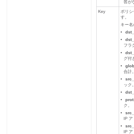
答が
Key
ポリシ
す。
キー名
•
dst_
•
dst_
フラ
•
dst_
グ付
•
glob
合計
•
src_
ック
•
dst_
•
prot
ク。
•
src
IP
•
src
IP