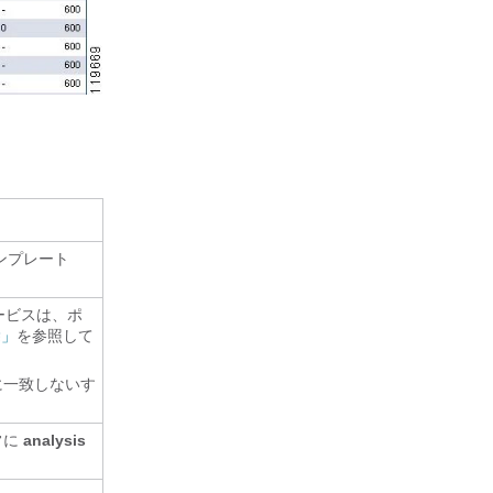
テンプレート
ービスは、ポ
除」
を参照して
特に一致しないす
常に
analysis