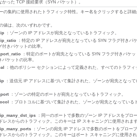
なかった TCP 接続要求（SYN パケット）。
ーの集約に使用されたトラフィック特性。キー名をクリックすると詳細
の値は、次のいずれかです。
ip
：ゾーンの IP アドレスが宛先となっているトラフィック。
ip_ratio
：特定の IP アドレスが宛先となっている SYN フラグ付きパケ
グ付きパケットの比率。
port_ratio
：特定のポートが宛先となっている SYN フラグ付きパケットと
きパケットの比率。
al
：他のポリシー セクションによって定義された、すべてのトラフィ
。
ip
：送信元 IP アドレスに基づいて集計された、ゾーンが宛先となっ
。
port
：ゾーンの特定のポートが宛先となっているトラフィック。
ocol
：プロトコルに基づいて集計された、ゾーンが宛先となっている
_ip_many_dst_ips
：同一のポートで多数のゾーン IP アドレスをプロー
 アドレスからのトラフィック。このキーは IP スキャニングに使用されま
_ip_many_ports
：ゾーンの宛先 IP アドレスで多数のポートをプローブす
 アドレスからのトラフィック。このキーはポート スキャニングに使用さ