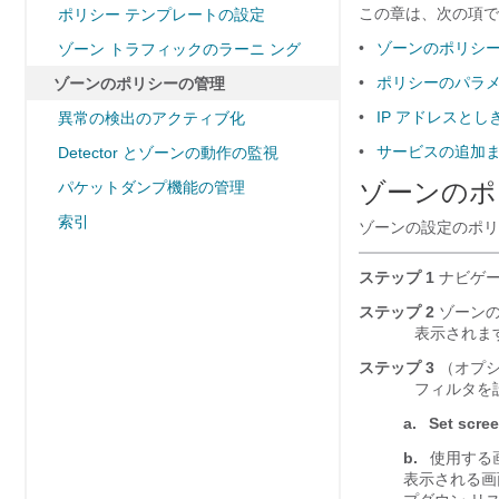
この章は、次の項で
ポリシー テンプレートの設定
•
ゾーンのポリシ
ゾーン トラフィックのラーニ ング
•
ポリシーのパラ
ゾーンのポリシーの管理
•
IP アドレスと
異常の検出のアクティブ化
•
サービスの追加
Detector とゾーンの動作の監視
ゾーンのポ
パケットダンプ機能の管理
索引
ゾーンの設定のポリ
ステップ 1
ナビゲー
ステップ 2
ゾーン
表示されま
ステップ 3
（オプシ
フィルタを
a.
Set screen
b.
使用する
表示される画