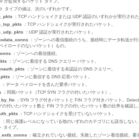
ctor が監視するパケット タイプ。
ト タイプの値は、次のいずれかです。
h_pkts
：TCP ハンドシェイクまたは UDP 認証のいずれかが実行され
h_tcp_pkts
：TCP ハンドシェイクが実行されたパケット。
h_udp_pkts
：UDP 認証が実行されたパケット。
nodata_conns
：ゾーンへの着信接続のうち、接続時にデータ転送が行
 ペイロードのないパケット）もの。
conns
：ゾーンへの着信接続。
pkts
：ゾーンに着信する DNS クエリー パケット。
unauth_pkts
：ゾーンに着信する未認証の DNS クエリー。
_pkts
：ゾーンに着信する DNS 応答パケット。
s
：データ ペイロードを含んだ要求パケット。
s
：同期パケット（TCP SYN フラグの付いたパケット）。
_by_fin
：SYN フラグ付きパケットと FIN フラグ付きパケット。Detecto
グの付いたパケット数と FIN フラグの付いたパケット数の比率を確認し
uth_pkts
：TCP ハンドシェイクを受けていないパケット。
s
：同じ保護レベルになっている他のいずれのカテゴリにも該当しない
ト タイプ。
_estb_conns
：確立されていない接続。失敗したゾーン着信接続。要