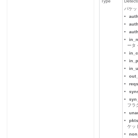
Type
Dete
パケッ
•
aut
•
aut
•
aut
•
in_
ータ
•
in_
•
in_
•
in_
•
out
•
req
•
syn
•
syn
フラ
•
una
•
pkt
ケッ
•
non