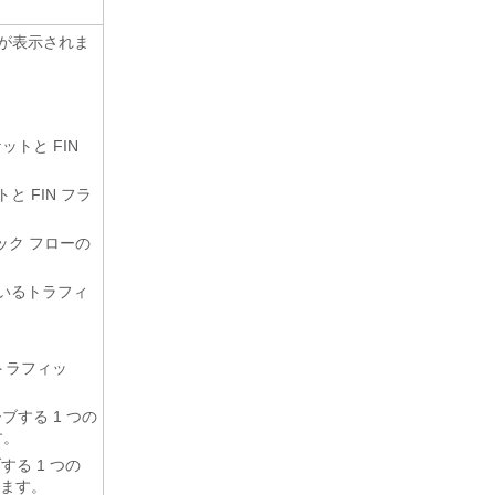
が表示されま
ットと FIN
 FIN フラ
ック フローの
ているトラフィ
トラフィッ
ブする 1 つの
す。
る 1 つの
れます。