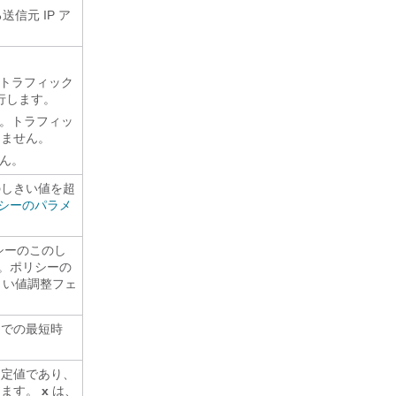
信元 IP ア
。トラフィック
行します。
す。トラフィッ
しません。
せん。
のしきい値を超
シーのパラメ
シーのこのし
。ポリシーの
しきい値調整フェ
までの最短時
固定値であり、
します。
x
は、