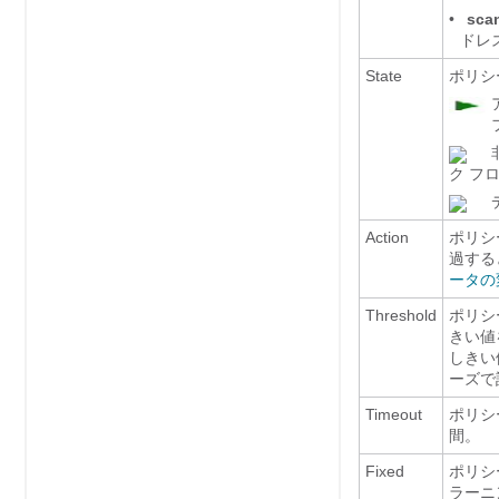
•
sca
ドレ
State
ポリシ
ク フ
Action
ポリシ
過する
ータの
Threshold
ポリシ
きい値
しきい
ーズで
Timeout
ポリシ
間。
Fixed
ポリシ
ラーニ