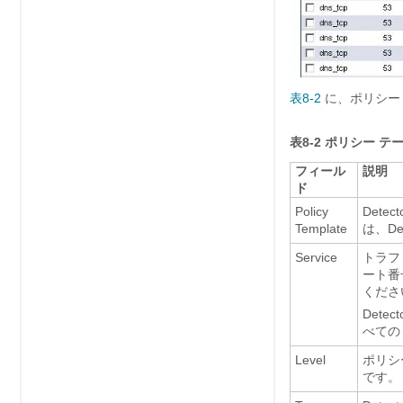
表8-2
に、ポリシー
表8-2
ポリシー テ
フィール
説明
ド
Policy
Det
Template
は、D
Service
トラフ
ート番
くださ
Det
べての
Level
ポリシ
です。