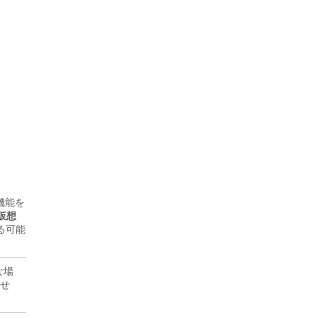
機能を
仮想
る可能
な場
ませ