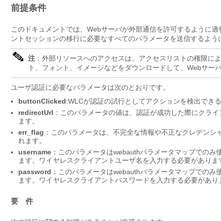
前提条件
このドキュメントでは、Webサーバが外部通信を許可するように適切
ントセッションの移行に必要なすべてのパラメータを送信するよう
注
：外部リソースへのアクセスは、アクセスリストの権限によ
ト、フォント、イメージなどをダウンロードして、Webサー
ユーザ認証に必要なパラメータは次のとおりです。
buttonClicked
:WLCが認証の試行としてアクションを検出でき
redirectUrl
：このパラメータの値は、認証が成功した際にクライ
ます。
err_flag
：このパラメータは、不完全な情報や不正なクレデンシ
れます。
username
：このパラメータはwebauthパラメータマップでのみ
ます。ワイヤレスクライアントユーザ名を入力する必要がありま
password
：このパラメータはwebauthパラメータマップでのみ
ます。ワイヤレスクライアントパスワードを入力する必要があり
要 件