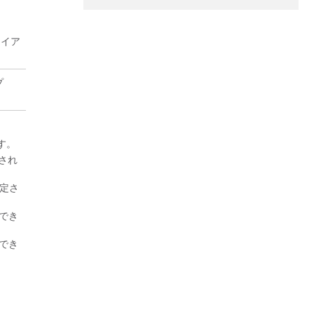
ライア
プ
す。
され
定さ
視でき
視でき