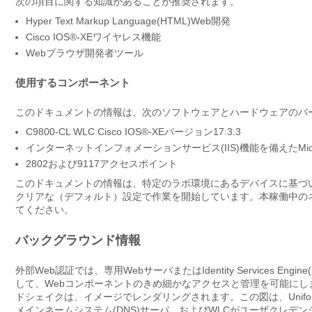
次の項目に関する知識があることが推奨されます。
Hyper Text Markup Language(HTML)Web開発
Cisco IOS®-XEワイヤレス機能
Webブラウザ開発者ツール
使用するコンポーネント
このドキュメントの情報は、次のソフトウェアとハードウェアのバ
C9800-CL WLC Cisco IOS
®
-XEバージョン17.3.3
インターネットインフォメーションサービス(IIS)機能を備えたMicrosoft 
2802および9117アクセスポイント
このドキュメントの情報は、特定のラボ環境にあるデバイスに基づ
クリアな（デフォルト）設定で作業を開始しています。本稼働中の
てください。
バックグラウンド情報
外部Web認証では、専用WebサーバまたはIdentity Services 
して、Webコンポーネントのきめ細かなアクセスと管理を可能にし
ドシェイクは、イメージでレンダリングされます。この図は、Uniform R
メインネームシステム(DNS)サーバ、およびWLCがユーザクレデ