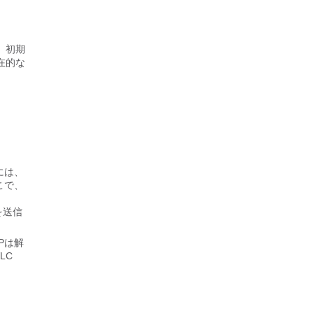
、初期
在的な
には、
ここで、
を送信
Pは解
LC