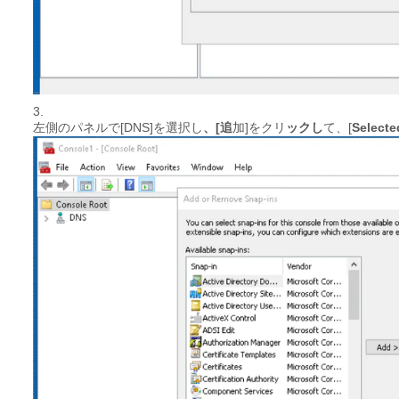
左側のパネルで[DNS]を選択し
、[追
加]をクリ
ックし
て、[
Selecte