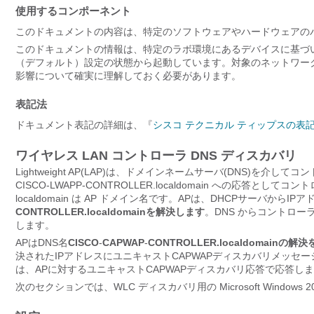
使用するコンポーネント
このドキュメントの内容は、特定のソフトウェアやハードウェアの
このドキュメントの情報は、特定のラボ環境にあるデバイスに基づ
（デフォルト）設定の状態から起動しています。対象のネットワー
影響について確実に理解しておく必要があります。
表記法
ドキュメント表記の詳細は、『
シスコ テクニカル ティップスの表
ワイヤレス LAN コントローラ DNS ディスカバリ
Lightweight AP(LAP)は、ドメインネームサーバ(DNS)を
CISCO-LWAPP-CONTROLLER.localdomain への応答
localdomain は AP ドメイン名です。APは、DHCPサーバから
CONTROLLER.localdomainを解決します
。DNS からコントロー
します。
APはDNS名
CISCO
-
CAPWAP
-
CONTROLLER.localdomainの
決されたIPアドレスにユニキャストCAPWAPディスカバリメッセー
は、APに対するユニキャストCAPWAPディスカバリ応答で応答し
次のセクションでは、WLC ディスカバリ用の Microsoft Windo