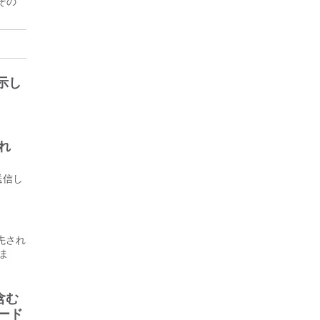
その
示し
どれ
送信し
先され
ま
含む
サード