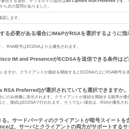
号を参照する場合、デフォルトの選択は
All Ciphers RSA Preferredです
。
ムから次の質問がありました。
確認します。
択する必要がある場合にIM&PがRSAを選択するように指
す。 RSA暗号はECDSAよりも優先されます。
も、Cisco IM and PresenceがECDSAを送信できる条件は
ていますが、クライアントが接続を開始するとECDSAの上にRSA暗号を
s RSA Preferred]が選択されていても選択できますか。
場合にのみ画像に表示されます。クライアントが接続を開始する順序が優
ると、接続はECDSAで行われます。そうでない場合は、RSAが優先され
きる。サードパーティのクライアントが暗号スイートを
 Presenceは、サーバとクライアントの両方がサポートする