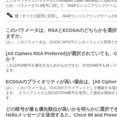
エンタープライズパラメータのTransport Layer Security(
TLS)暗
ため、パラメータTLS暗号に関して、IM&Pエンジニアリングチー
注：
すべての質問に回答し、IM&Pエンジニアリングチームが
このパラメータは、RSAとECDSAのどちらかを選
ますか。
はい。このパラメータは、CUCM SIP/CTIインターフェイス専用で
[All Ciphers RSA Preferred]が選択されていて
か？
これはRSA暗号を優先するためのものですが、ECDSA暗号も持っ
ます。
ECDSAのプライオリティが高い場合は、[All Cipher
はい。このパラメータは、CUCMがクライアントとして機能する
ます。 クライアントが上部のECDSA暗号を使用して接続を開始す
す。
どの暗号が最も優先順位が高いかを明らかに選択で
Helloメッセージを送信する
と、Cisco IM and