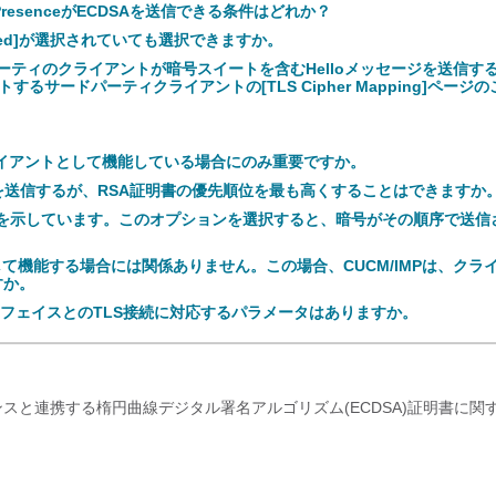
 and PresenceがECDSAを送信できる条件はどれか？
eferred]が選択されていても選択できますか。
ティのクライアントが暗号スイートを含むHelloメッセージを送信す
ートするサードパーティクライアントの[TLS Cipher Mapping]ページ
IMPがクライアントとして機能している場合にのみ重要ですか。
両方を送信するが、RSA証明書の優先順位を最も高くすることはできますか
とを示しています。このオプションを選択すると、暗号がその順序で送信
MPがサーバとして機能する場合には関係ありません。この場合、CUCM/IMPは、クラ
すか。
ターフェイスとのTLS接続に対応するパラメータはありますか。
アプライアンスと連携する楕円曲線デジタル署名アルゴリズム(ECDSA)証明書に関