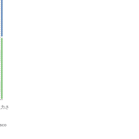
入力さ
co