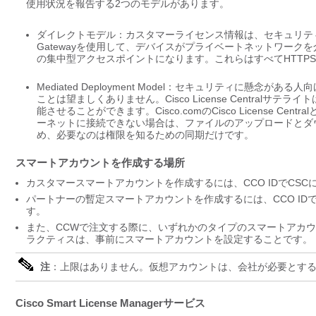
使用状況を報告する2つのモデルがあります。
ダイレクトモデル：カスタマーライセンス情報は、セキュリティが大
Gatewayを使用して、デバイスがプライベートネットワークを介して
の集中型アクセスポイントになります。これらはすべてHTTP
Mediated Deployment Model：セキュリティに懸念
ことは望ましくありません。Cisco License Centralサテライ
能させることができます。Cisco.comのCisco License
ーネットに接続できない場合は、ファイルのアップロードとダ
め、必要なのは権限を知るための同期だけです。
スマートアカウントを作成する場所
カスタマースマートアカウントを作成するには、CCO IDでC
パートナーの暫定スマートアカウントを作成するには、CCO I
す。
また、CCWで注文する際に、いずれかのタイプのスマートアカ
ラクティスは、事前にスマートアカウントを設定することです。
注
：上限はありません。仮想アカウントは、会社が必要とす
Cisco Smart License Managerサービス