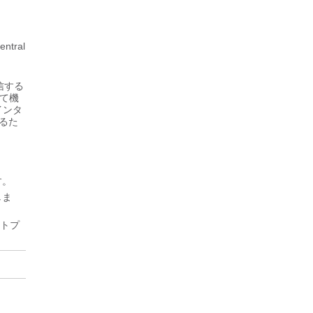
tral
通信する
して機
インタ
るた
す。
しま
ストプ