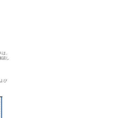
スは、
確認し
および