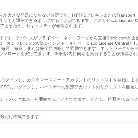
きな問題にならない分野です。HTTPSプロキシまたはTransport
と通信できるようにすることができます。これがCisco License Cen
Sであるため、セキュリティが確保されます。
がある人向けです。デバイスがプライベートネットワークから直接Cisco.comと
トは、オンプレミスのVMにインストールして、Cisco License Centralと
 Centralと毎月、毎週、または完全に切断して同期できます。ネットワークから
ウンロードを実行できます。30日以内に同期を実行することが推奨され
SCにログインし、カスタマースマートアカウントのリクエストを開始しま
DでCSCにログインし、パートナーの暫定アカウントのリクエストを開始
ウントのリクエストを開始することもできます。ただし、推奨されるベ
る数だけ作成できます。