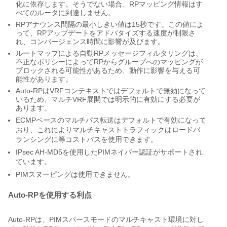
化に依存します。そうでない場合、RPマッピング情報はす
べてのルータに到達しません。
RPアナウンス間隔の最小しきい値は15秒です。この値によ
って、RPアップデートをアドバタイズする速度が制限さ
れ、コンバージェンス時間に影響が及びます。
ルートマップによる自動RPメッセージフィルタリングは、
不正なポリシーによってRPからグループへのマッピングが
ブロックされる可能性があるため、動作に影響を与える可
能性があります。
Auto-RPはVRFコンテキストではデフォルトで無効になって
いるため、マルチVRF展開では明示的に有効にする必要が
あります。
ECMPベースのマルチパス転送はデフォルトで有効になって
おり、これによりマルチキャストトラフィックはロードバ
ランシングに等コストパスを使用できます。
IPsec AH-MD5を使用したPIMネイバー認証がサポートされ
ています。
PIMスヌーピングは使用できません。
Auto-RPを使用する利点
Auto-RPは、PIMスパースモードのマルチキャスト環境に対し