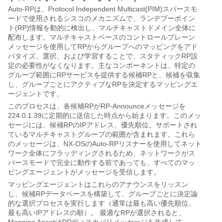
Auto-RPは、Protocol Independent Multicast(PIM)スパースモ
ードで使用されるシスコのメカニズムで、ランデブーポイン
ト(RP)情報を動的に検出し、マルチキャストドメイン全体に
配布します。マルチキャストベースのコントロールプレーン
メッセージを使用してRPからグループへのマッピングをアド
バタイズ、選択、および学習することで、スタティックRP設
定の必要性がなくなります。主なコンポーネントは、特定の
グループ範囲にRPサービスを提供する候補RPと、候補を収集
し、グループごとにアクティブなRPを決定するマッピングエ
ージェントです。
このプロセスは、各候補RPがRP-Announceメッセージを
224.0.1.39に定期的に送信した時点から始まります。このメッ
セージには、候補RPのIPアドレス、優先順位、サポートされ
ているマルチキャストグループの範囲が含まれます。これら
のメッセージは、NX-OSのAuto-RPリスナーを使用してネット
ワーク全体にフラッディングされるため、ネットワークがス
パースモードで完全に動作する前であっても、すべてのマッ
ピングエージェントがメッセージを受信します。
マッピングエージェントはこれらのアナウンスをリッスン
し、候補RPデータベースを構築して、グループごとに決定論
的な選択プロセスを実行します（通常は最も高い優先順位、
最も高いIPアドレスの順）。 最適なRPが選択されると、