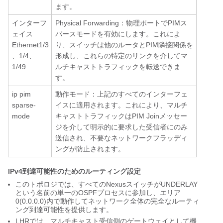
ます。
インターフ
Physical Forwarding：物理ポートでPIMス
ェイス
パースモードを有効にします。これによ
Ethernet1/3
り、スイッチは他のルータとPIM隣接関係を
、1/4、
形成し、これらの特定のリンクを介してマ
1/49
ルチキャストトラフィックを転送できま
す。
ip pim
動作モード：上記のすべてのインターフェ
sparse-
イスに適用されます。これにより、マルチ
mode
キャストトラフィックはPIM Joinメッセー
ジを介して明示的に要求した受信者にのみ
送信され、不要なネットワークフラッディ
ングが防止されます。
IPv4到達可能性のためのルーティング設定
このトポロジでは、すべてのNexusスイッチがUNDERLAY
という名前の単一のOSPFプロセスに参加し、エリア
0(0.0.0.0)内で動作してネットワーク全体の完全なルーティ
ング到達可能性を提供します。
LHRでは、マルチキャスト受信側のゲートウェイとして機