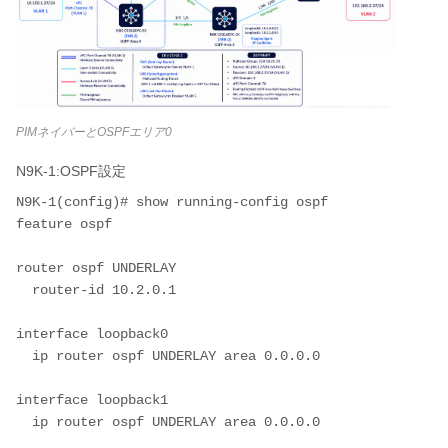
PIMネイバーとOSPFエリア0
N9K-1:OSPF設定
N9K-1(config)# show running-config ospf

feature ospf

router ospf UNDERLAY

  router-id 10.2.0.1

interface loopback0

  ip router ospf UNDERLAY area 0.0.0.0

interface loopback1

  ip router ospf UNDERLAY area 0.0.0.0
