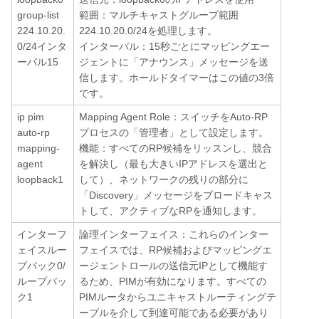
group-list
範囲：マルチキャストグループ範囲
224.10.20.
224.10.20.0/24を処理します。
0/24インタ
インターバル：15秒ごとにマッピングエー
ーバル15
ジェントに「アナウンス」メッセージを送
信します。ホールドタイマーはこの値の3倍
です。
ip pim
Mapping Agent Role：スイッチをAuto-RP
auto-rp
プロセスの「管理者」として設定します。
mapping-
機能：すべてのRP候補をリッスンし、競合
agent
を解決し（最も大きいIPアドレスを選出と
loopback1
して）、ネットワークの残りの部分に
「Discovery」メッセージをブロードキャス
トして、アクティブなRPを通知します。
インターフ
論理インターフェイス：これらのインター
ェイスルー
フェイスでは、RP候補およびマッピングエ
プバック0/
ージェントロールの送信元IPとして機能す
ループバッ
るため、PIMが有効になります。すべての
ク1
PIMルータからユニキャストルーティングテ
ーブルを介して到達可能である必要があり