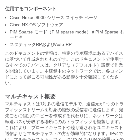
使用するコンポーネント
Cisco Nexus 9000 シリーズ スイッチ ページ
Cisco NX-OS ソフトウェア
PIM Sparse モード（PIM sparse mode）＃PIM Sparse も
ーど＃
スタティックRPおよびAuto-RP
このドキュメントの情報は、特定のラボ環境にあるデバイス
に基づいて作成されたものです。このドキュメントで使用す
るすべてのデバイスは、クリアな（デフォルト）設定で作業
を開始しています。本稼働中のネットワークでは、各コマン
ドによって起こる可能性がある影響を十分確認してくださ
い。
マルチキャスト概要
マルチキャストは1対多の通信モデルで、送信元が1つのトラ
フィックストリームを対象の複数の受信者に送信します。宛
先ごとに個別のコピーを作成する代わりに、ネットワークは
転送パスが分岐する場所にのみトラフィックを複製します。
これにより、ブロードキャストや繰り返されるユニキャスト
送信よりもマルチキャストの方が効率的になります。IPv4で
は、マルチキャストトラフィックは224.0.0.0/4の範囲からの