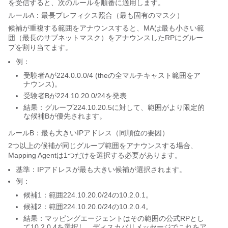
を受信すると、次のルールを順番に適用します。
ルールA：最長プレフィクス照合（最も固有のマスク）
候補が重複する範囲をアナウンスすると、MAは最も小さい範
囲（最長のサブネットマスク）をアナウンスしたRPにグルー
プを割り当てます。
例：
受験者Aが224.0.0.0/4 (theの全マルチキャスト範囲をア
ナウンス)。
受験者Bが224.10.20.0/24を発表
結果：グループ224.10.20.5に対して、範囲がより限定的
な候補Bが優先されます。
ルールB：最も大きいIPアドレス（同順位の要因）
2つ以上の候補が同じグループ範囲をアナウンスする場合、
Mapping Agentは1つだけを選択する必要があります。
基準：IPアドレスが最も大きい候補が選択されます。
例：
候補1：範囲224.10.20.0/24の10.2.0.1。
候補2：範囲224.10.20.0/24の10.2.0.4。
結果：マッピングエージェントはその範囲の公式RPとし
て10.2.0.4を選択し、ディスカバリメッセージでこれをア