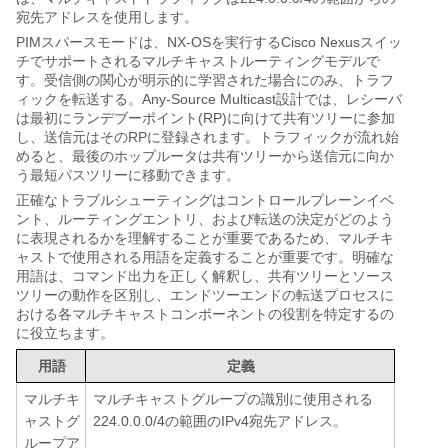
宛先アドレスを使用します。
PIMスパースモードは、NX-OSを実行するCisco Nexusスイッ
チでサポートされるマルチキャストルーティングモデルで
す。受信側の関心が明示的に学習された場合にのみ、トラフ
ィックを転送する。Any-Source Multicast設計では、レシーバ
は最初にランデブーポイント(RP)に向けて共有ツリーに参加
し、送信元はそのRPに登録されます。トラフィックが流れ始
めると、最後のホップルータは共有ツリーから送信元に向か
う最短パスツリーに移動できます。
正確なトラブルシューティングはコントロールプレーンイベ
ント、ルーティングエントリ、および転送の決定がどのよう
に表現されるかを理解することが重要であるため、マルチキ
ャストで使用される用語を定義することが重要です。明確な
用語は、コマンド出力を正しく解釈し、共有ツリーとソース
ツリーの動作を区別し、エンドツーエンドの転送プロセスに
おける各マルチキャストコンポーネントの役割を特定するの
に役立ちます。
用語
定義
マルチキ
マルチキャストグループの識別に使用される
ャストグ
224.0.0.0/4の範囲のIPv4宛先アドレス。
ループア