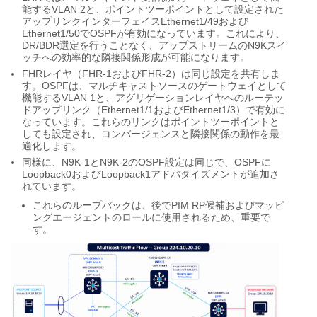
能するVLAN 2と、ポイントツーポイントとして設定された
アップリンクインターフェイスEthernet1/49および
Ethernet1/50でOSPFが有効になっています。これにより、
DR/BDR選定を行うことなく、アップストリームのN9Kスイ
ッチへの効率的な隣接関係形成が可能になります。
FHRレイヤ（FHR-1およびFHR-2）は同じ設定を共有しま
す。OSPFは、マルチキャストソースのゲートウェイとして
機能するVLAN 1と、アグリゲーションレイヤへのルーテッ
ドアップリンク（Ethernet1/1およびEthernet1/3）で有効に
なっています。これらのリンクはポイントツーポイントと
しても設定され、コンバージェンスと隣接関係の動作を最
適化します。
同様に、N9K-1とN9K-2のOSPF設定は同じで、OSPFに
Loopback0およびLoopback1アドバタイズメントが追加さ
れています。
これらのループバックは、後でPIM RP候補およびマッピ
ングエージェントのロールに使用されるため、重要で
す。