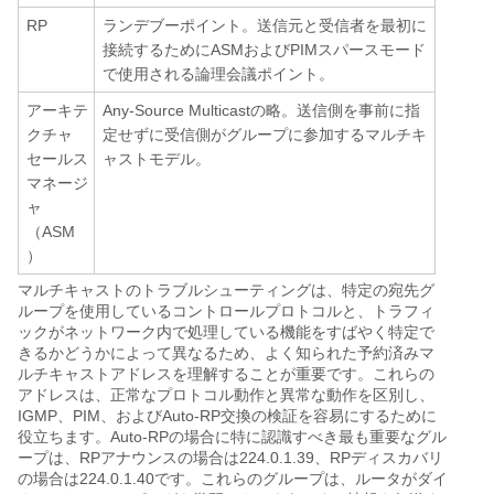
RP
ランデブーポイント。送信元と受信者を最初に
接続するためにASMおよびPIMスパースモード
で使用される論理会議ポイント。
アーキテ
Any-Source Multicastの略。送信側を事前に指
クチャ
定せずに受信側がグループに参加するマルチキ
セールス
ャストモデル。
マネージ
ャ
（ASM
）
マルチキャストのトラブルシューティングは、特定の宛先グ
ループを使用しているコントロールプロトコルと、トラフィ
ックがネットワーク内で処理している機能をすばやく特定で
きるかどうかによって異なるため、よく知られた予約済みマ
ルチキャストアドレスを理解することが重要です。これらの
アドレスは、正常なプロトコル動作と異常な動作を区別し、
IGMP、PIM、およびAuto-RP交換の検証を容易にするために
役立ちます。Auto-RPの場合に特に認識すべき最も重要なグル
ープは、RPアナウンスの場合は224.0.1.39、RPディスカバリ
の場合は224.0.1.40です。これらのグループは、ルータがダイ