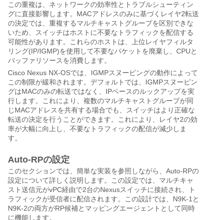
この重複は、ネットワークの効率性とトラブルシューティン
グに直接影響します。MACアドレスのみに基づくレイヤ2転送
の決定では、重複するマルチキャストグループを区別できな
いため、スイッチはホストに不要なトラフィックを配信する
可能性があります。これらのホストは、上位レイヤフィルタ
リング(IP/IGMP)を使用して不要なパケットを廃棄し、CPUと
バッファリソースを消費します。
Cisco Nexus NX-OSでは、IGMPスヌーピングの動作によって
この制限が緩和されます。デフォルトでは、IGMPスヌーピン
グはMACのみの転送ではなく、IPベースのルックアップを実
行します。これにより、複数のマルチキャストグループが同
じMACアドレスを共有する場合でも、スイッチはより正確な
転送の決定を行うことができます。これにより、レイヤ2の効
率が大幅に向上し、不要なトラフィックの配信が減少しま
す。
Auto-RPの設定
このセクションでは、簡単な実装を参照しながら、Auto-RPの
設定について詳しく説明します。この設定では、マルチキャ
スト送信元がvPC経由で2台のNexusスイッチに接続され、ト
ラフィックが受信者に配信されます。この設計では、N9K-1と
N9K-2の両方がRP候補とマッピングエージェントとして同時
に機能します。