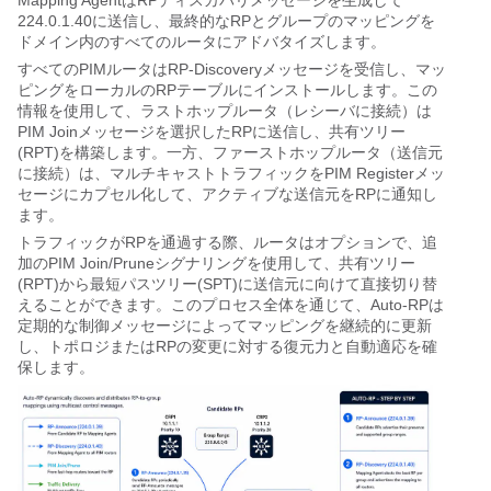
Mapping AgentはRPディスカバリメッセージを生成して
224.0.1.40に送信し、最終的なRPとグループのマッピングを
ドメイン内のすべてのルータにアドバタイズします。
すべてのPIMルータはRP-Discoveryメッセージを受信し、マッ
ピングをローカルのRPテーブルにインストールします。この
情報を使用して、ラストホップルータ（レシーバに接続）は
PIM Joinメッセージを選択したRPに送信し、共有ツリー
(RPT)を構築します。一方、ファーストホップルータ（送信元
に接続）は、マルチキャストトラフィックをPIM Registerメッ
セージにカプセル化して、アクティブな送信元をRPに通知し
ます。
トラフィックがRPを通過する際、ルータはオプションで、追
加のPIM Join/Pruneシグナリングを使用して、共有ツリー
(RPT)から最短パスツリー(SPT)に送信元に向けて直接切り替
えることができます。このプロセス全体を通じて、Auto-RPは
定期的な制御メッセージによってマッピングを継続的に更新
し、トポロジまたはRPの変更に対する復元力と自動適応を確
保します。