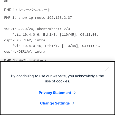
FHR-1：レシーバへのルート
FHR-1# show ip route 192.168.2.37

192.168.2.0/24, ubest/mbest: 2/0

    *via 10.4.0.6, Eth1/3, [110/45], 04:11:08, 
ospf-UNDERLAY, intra

    *via 10.4.0.10, Eth1/1, [110/45], 04:11:08, 
FHR-2：送信元へのルート
FHR-2# show ip route 10.150.1.37

By continuing to use our website, you acknowledge the
10.150.1.37/32, ubest/mbest: 1/0, attached

use of cookies.
    *via 10.150.1.37, Vlan1, [250/0], 07:03:45, 
Privacy Statement
FHR-2：レシーバへのルート
Change Settings
FHR-2# show ip route 192.168.2.37
