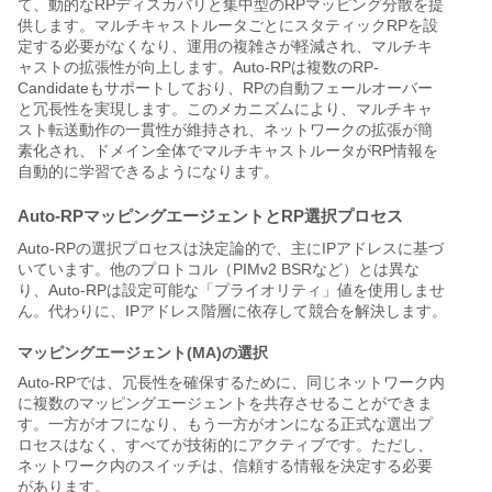
て、動的なRPディスカバリと集中型のRPマッピング分散を提
供します。マルチキャストルータごとにスタティックRPを設
定する必要がなくなり、運用の複雑さが軽減され、マルチキ
ャストの拡張性が向上します。Auto-RPは複数のRP-
Candidateもサポートしており、RPの自動フェールオーバー
と冗長性を実現します。このメカニズムにより、マルチキャ
スト転送動作の一貫性が維持され、ネットワークの拡張が簡
素化され、ドメイン全体でマルチキャストルータがRP情報を
自動的に学習できるようになります。
Auto-RPマッピングエージェントとRP選択プロセス
Auto-RPの選択プロセスは決定論的で、主にIPアドレスに基づ
いています。他のプロトコル（PIMv2 BSRなど）とは異な
り、Auto-RPは設定可能な「プライオリティ」値を使用しませ
ん。代わりに、IPアドレス階層に依存して競合を解決します。
マッピングエージェント(MA)の選択
Auto-RPでは、冗長性を確保するために、同じネットワーク内
に複数のマッピングエージェントを共存させることができま
す。一方がオフになり、もう一方がオンになる正式な選出プ
ロセスはなく、すべてが技術的にアクティブです。ただし、
ネットワーク内のスイッチは、信頼する情報を決定する必要
があります。