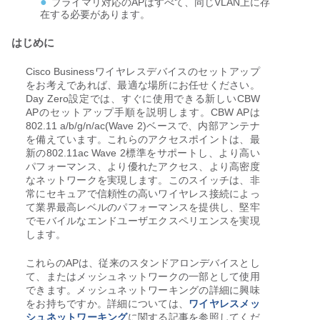
プライマリ対応のAPはすべて、同じVLAN上に存
在する必要があります。
はじめに
Cisco Businessワイヤレスデバイスのセットアップ
をお考えであれば、最適な場所にお任せください。
Day Zero設定では、すぐに使用できる新しいCBW
APのセットアップ手順を説明します。CBW APは
802.11 a/b/g/n/ac(Wave 2)ベースで、内部アンテナ
を備えています。これらのアクセスポイントは、最
新の802.11ac Wave 2標準をサポートし、より高い
パフォーマンス、より優れたアクセス、より高密度
なネットワークを実現します。このスイッチは、非
常にセキュアで信頼性の高いワイヤレス接続によっ
て業界最高レベルのパフォーマンスを提供し、堅牢
でモバイルなエンドユーザエクスペリエンスを実現
します。
これらのAPは、従来のスタンドアロンデバイスとし
て、またはメッシュネットワークの一部として使用
できます。メッシュネットワーキングの詳細に興味
をお持ちですか。詳細については、
ワイヤレスメッ
シュネットワーキング
に関する記事を参照してくだ