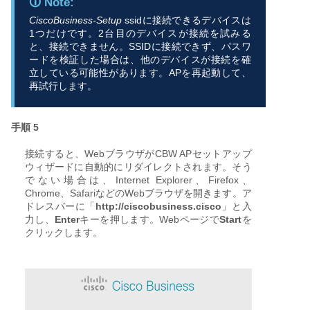
CiscoBusiness-Setup
ssidに接続できるデバイスは
1つだけです。2台目のデバイスが接続を試みる
と、接続できません。SSIDに接続できず、パスワ
ードを検証した場合は、他のデバイスが接続を確
立している可能性があります。APを再起動して、
再試行します。
手順 5
接続すると、WebブラウザがCBW APセットアップ
ウィザードに自動的にリダイレクトされます。そう
でない場合は、Internet Explorer、Firefox、
Chrome、SafariなどのWebブラウザを開きます。ア
ドレスバーに「
http://ciscobusiness.cisco
」と入
力し、
Enter
キーを押します。Webページで
Start
を
クリックします。