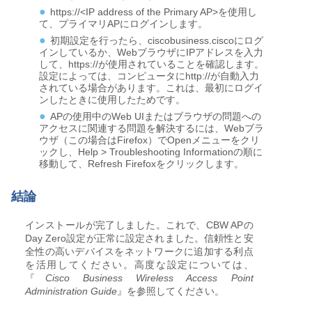
https://<IP address of the Primary AP>
を使用し
て、プライマリAPにログインします。
初期設定を行ったら、
ciscobusiness.cisco
にログ
インしているか、WebブラウザにIPアドレスを入力
して、
https://
が使用されていることを確認します。
設定によっては、コンピュータに
http://
が自動入力
されている場合があります。これは、最初にログイ
ンしたときに使用したためです。
APの使用中のWeb UIまたはブラウザの問題への
アクセスに関連する問題を解決するには、Webブラ
ウザ（この場合はFirefox）でOpenメニューをクリ
ックし、Help > Troubleshooting Informationの順に
移動して、Refresh Firefoxをクリックします。
結論
インストールが完了しました。これで、CBW APの
Day Zero設定が正常に設定されました。信頼性と安
全性の高いデバイスをネットワークに追加する利点
を活用してください。高度な設定については、
『
Cisco Business Wireless Access Point
Administration Guide
』を参照してください。