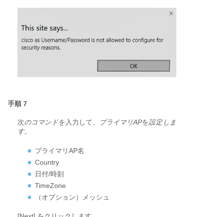
手順 7
次
のコマンドを
入力して、
プライマリAP
を
設定しま
す。
プライマリAP名
Country
日付/時刻
TimeZone
（オプション）
メッシュ
[Next] をクリックします。