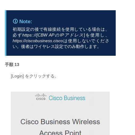
初期設定の後で有線接続を使用している場合は、
必ず
https:://[CBW APのIPアドレス
]を使用し、
https://ciscobusiness.cisco
は使用しないでくださ
い。後者はワイヤレス設定でのみ動作します。
手順 13
[Login] をクリックする。