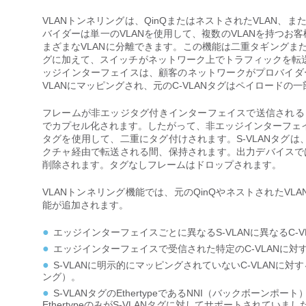
VLANトンネリングは、QinQまたはネストされたVLAN、
バイダーは単一のVLANを使用して、複数のVLANを持つお客
まざまなVLANに分離できます。この機能は二重タギングまたはQ
グに加えて、スイッチがネットワーク上でトラフィックを転送す
ッジインターフェイスは、顧客のネットワークがプロバイダー
VLANにマッピングされ、元のC-VLANタグはペイロード
フレームが非エッジタグ付きインターフェイスで送信されると、元
でカプセル化されます。したがって、非エッジインターフェイス
タグを使用して、二重にタグ付けされます。S-VLANタグ
クチャ経由で転送される間、保持されます。出力デバイスでは
削除されます。タグなしフレームはドロップされます。
VLANトンネリング機能では、元のQinQやネストされたV
能が追加されます。
エッジインターフェイスごとに異なるS-VLANに異なるC-
エッジインターフェイスで受信された特定のC-VLANに
S-VLANに明示的にマッピングされていないC-VLANに
ング）。
S-VLANタグのEthertypeであるNNI（バックボーンポ
EthertypeのみがS-VLANタグに対してサポートされていまし