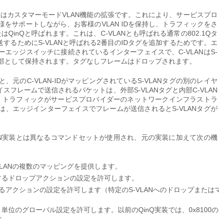
またはカスタマーモードVLAN機能の拡張です。これにより、サービスプロ
様をサポートしながら、お客様のVLAN IDを保持し、トラフィックをさ
inQと呼ばれます。これは、C-VLANとも呼ばれる通常の802.1Qタ
るためにS-VLANと呼ばれる2番目のIDタグを追加するためです。エ
エッジスイッチに接続されているインターフェイスで、C-VLANはS-
の一部として保持されます。タグなしフレームはドロップされます。
のC-VLAN-IDがマッピングされているS-VLANタグの別のレイヤ
フレームで送信されるパケットは、外部S-VLANタグと内部C-VLAN
は、トラフィックがサービスプロバイダーのネットワークインフラストラ
、エッジインターフェイスでフレームが送信されるとS-VLANタグが
LAN実装とは異なるコマンドセットが使用され、元の実装に加えて次の機
VLANの複数のマッピングを提供します。
対するドロップアクションの設定を許可します。
対するアクションの設定を許可します（特定のS-VLANへのドロップまたは
ート）単位のグローバル設定を許可します。以前のQinQ実装では、0x8100の
た。