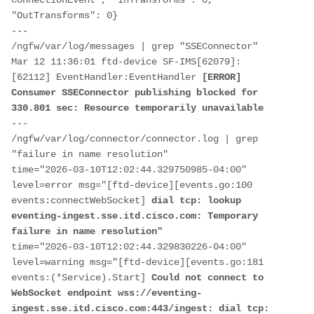
"OutTransforms": 0}

---

/ngfw/var/log/messages | grep "SSEConnector"

Mar 12 11:36:01 ftd-device SF-IMS[62079]: 
[62112] EventHandler:EventHandler 
[ERROR] 
Consumer SSEConnector publishing blocked for 
330.801 sec: Resource temporarily unavailable
---

/ngfw/var/log/connector/connector.log | grep 
"failure in name resolution"

time="2026-03-10T12:02:44.329750985-04:00" 
level=error msg="[ftd-device][events.go:100 
events:connectWebSocket] 
dial tcp: lookup 
eventing-ingest.sse.itd.cisco.com: Temporary 
failure in name resolution"
time="2026-03-10T12:02:44.329830226-04:00" 
level=warning msg="[ftd-device][events.go:181 
events:(*Service).Start] 
Could not connect to 
WebSocket endpoint wss://eventing-
ingest.sse.itd.cisco.com:443/ingest: dial tcp: 