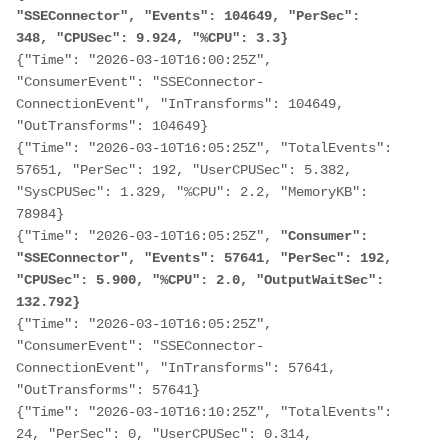
"SSEConnector", "Events": 104649, "PerSec": 
348, "CPUSec": 9.924, "%CPU": 3.3}
{"Time": "2026-03-10T16:00:25Z", 
"ConsumerEvent": "SSEConnector-
ConnectionEvent", "InTransforms": 104649, 
"OutTransforms": 104649}

{"Time": "2026-03-10T16:05:25Z", "TotalEvents": 
57651, "PerSec": 192, "UserCPUSec": 5.382, 
"SysCPUSec": 1.329, "%CPU": 2.2, "MemoryKB": 
78984}

{"Time": "2026-03-10T16:05:25Z",
 "Consumer": 
"SSEConnector", "Events": 57641, "PerSec": 192, 
"CPUSec": 5.900, "%CPU": 2.0, "OutputWaitSec": 
132.792}
{"Time": "2026-03-10T16:05:25Z", 
"ConsumerEvent": "SSEConnector-
ConnectionEvent", "InTransforms": 57641, 
"OutTransforms": 57641}

{"Time": "2026-03-10T16:10:25Z", "TotalEvents": 
24, "PerSec": 0, "UserCPUSec": 0.314, 