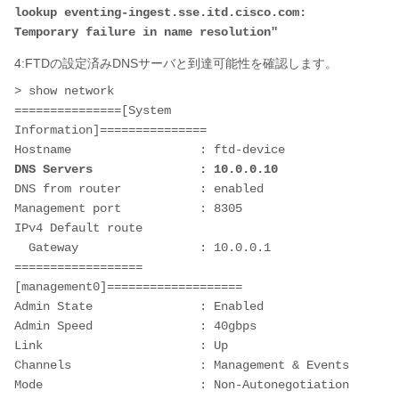
lookup eventing-ingest.sse.itd.cisco.com: 
Temporary failure in name resolution"
4:FTDの設定済みDNSサーバと到達可能性を確認します。
> show network

===============[System 
Information]===============

DNS Servers               : 10.0.0.10
DNS from router           : enabled

Management port           : 8305

IPv4 Default route

  Gateway                 : 10.0.0.1

==================
[management0]===================

Admin State               : Enabled

Admin Speed               : 40gbps

Link                      : Up

Channels                  : Management & Events

Mode                      : Non-Autonegotiation
