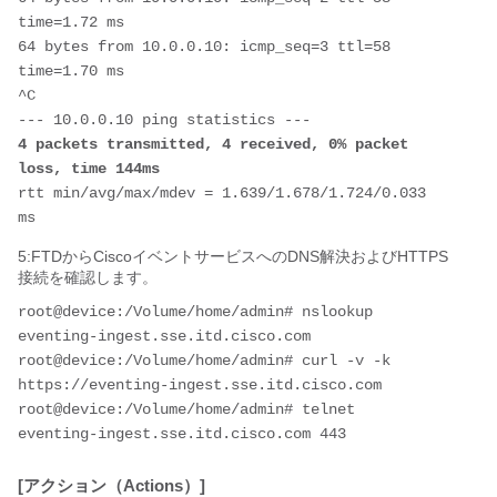
time=1.72 ms

64 bytes from 10.0.0.10: icmp_seq=3 ttl=58 
time=1.70 ms

^C

4 packets transmitted, 4 received, 0% packet 
loss, time 144ms
rtt min/avg/max/mdev = 1.639/1.678/1.724/0.033 
ms
5:FTDからCiscoイベントサービスへのDNS解決およびHTTPS
接続を確認します。
root@device:/Volume/home/admin# nslookup 
eventing-ingest.sse.itd.cisco.com

root@device:/Volume/home/admin# curl -v -k 
https://eventing-ingest.sse.itd.cisco.com

root@device:/Volume/home/admin# telnet 
eventing-ingest.sse.itd.cisco.com 443
[アクション（Actions）]