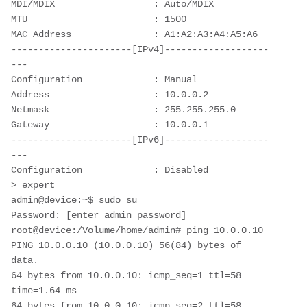
MDI/MDIX                  : Auto/MDIX

MTU                       : 1500

MAC Address               : A1:A2:A3:A4:A5:A6

----------------------[IPv4]-------------------
---

Configuration             : Manual

Address                   : 10.0.0.2

Netmask                   : 255.255.255.0

Gateway                   : 10.0.0.1

----------------------[IPv6]-------------------
---

Configuration             : Disabled

> expert

admin@device:~$ sudo su

Password: [enter admin password]

root@device:/Volume/home/admin# ping 10.0.0.10

PING 10.0.0.10 (10.0.0.10) 56(84) bytes of 
data.

64 bytes from 10.0.0.10: icmp_seq=1 ttl=58 
time=1.64 ms

64 bytes from 10.0.0.10: icmp_seq=2 ttl=58 