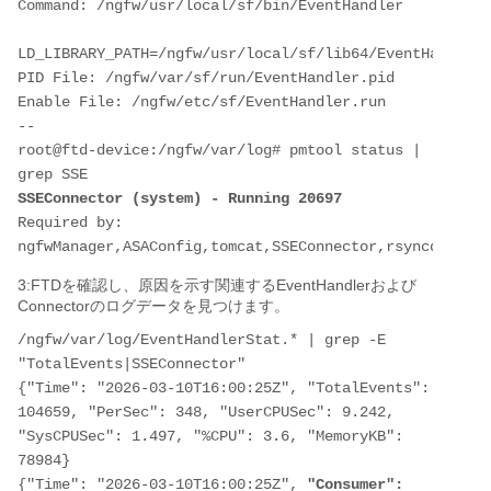
Command: /ngfw/usr/local/sf/bin/EventHandler

LD_LIBRARY_PATH=/ngfw/usr/local/sf/lib64/EventHandlerM
PID File: /ngfw/var/sf/run/EventHandler.pid

Enable File: /ngfw/etc/sf/EventHandler.run

--

root@ftd-device:/ngfw/var/log# pmtool status | 
SSEConnector (system) - Running 20697
Required by: 
ngfwManager,ASAConfig,tomcat,SSEConnector,rsyncd,hmdae
3:FTDを確認し、原因を示す関連するEventHandlerおよび
Connectorのログデータを見つけます。
/ngfw/var/log/EventHandlerStat.* | grep -E 
"TotalEvents|SSEConnector"

{"Time": "2026-03-10T16:00:25Z", "TotalEvents": 
104659, "PerSec": 348, "UserCPUSec": 9.242, 
"SysCPUSec": 1.497, "%CPU": 3.6, "MemoryKB": 
78984}

{"Time": "2026-03-10T16:00:25Z", 
"Consumer": 