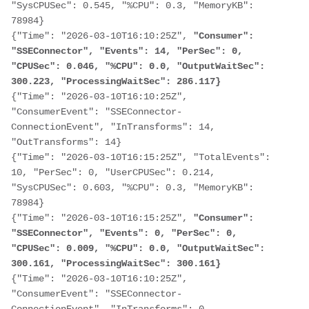
"SysCPUSec": 0.545, "%CPU": 0.3, "MemoryKB": 
78984}

{"Time": "2026-03-10T16:10:25Z", 
"Consumer": 
"SSEConnector", "Events": 14, "PerSec": 0, 
"CPUSec": 0.046, "%CPU": 0.0, "OutputWaitSec": 
300.223, "ProcessingWaitSec": 286.117}
{"Time": "2026-03-10T16:10:25Z", 
"ConsumerEvent": "SSEConnector-
ConnectionEvent", "InTransforms": 14, 
"OutTransforms": 14}

{"Time": "2026-03-10T16:15:25Z", "TotalEvents": 
10, "PerSec": 0, "UserCPUSec": 0.214, 
"SysCPUSec": 0.603, "%CPU": 0.3, "MemoryKB": 
78984}

{"Time": "2026-03-10T16:15:25Z",
 "Consumer": 
"SSEConnector", "Events": 0, "PerSec": 0, 
"CPUSec": 0.009, "%CPU": 0.0, "OutputWaitSec": 
300.161, "ProcessingWaitSec": 300.161}
{"Time": "2026-03-10T16:10:25Z", 
"ConsumerEvent": "SSEConnector-
ConnectionEvent", "InTransforms": 0, 