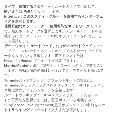
タイプ：追加する
スタティックルートのタイプに応じて、
IPv4
または
IPv6
をクリックします。
Interface：このスタティックルートを適用するインターフェ
イスを
選択
します。
使用可能なネットワーク：
[
使用可能なネットワーク
]リスト
で、宛先ネットワークを選択します。デフォルトルートを定
義するには、アドレス0.0.0.0/0のオブジェクトを作成し、こ
こで選択します。
ゲートウェイ：
ゲートウェイ
または
IPv6ゲートウェイ
フィー
ルドで、このルートのネクストホップであるゲートウェイル
ータを入力または選択します。IPアドレスまたは
Networks/Hostsオブジェクトを指定できます。
Metric:Metricfield
に、宛先ネットワークへのホップ数を入力
します。有効な値の範囲は1 ～ 255です。デフォルト値は1で
す。
Tunneled:
（オプション）デフォルトルートの場合は、
Tunneled
チェックボックスをクリックして、VPNトラフィッ
ク用に別のデフォルトルートを定義します
ルートトラッキング：
（IPv4スタティックルートのみ）ルー
トの可用性を監視するには、監視ポリシーを定義する
SLA(Service Level Agreement)監視オブジェクトの名前を
ルー
トトラッキング
フィールドで入力または選択します。