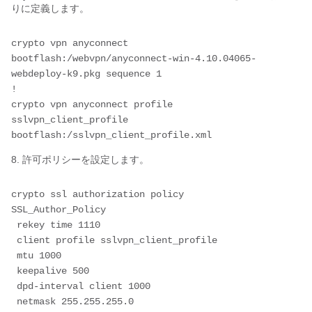
りに定義します。
crypto vpn anyconnect 
bootflash:/webvpn/anyconnect-win-4.10.04065-
webdeploy-k9.pkg sequence 1
!
crypto vpn anyconnect profile 
sslvpn_client_profile 
bootflash:/sslvpn_client_profile.xml
8. 許可ポリシーを設定します。
crypto ssl authorization policy 
SSL_Author_Policy 
 rekey time 1110
 client profile sslvpn_client_profile
 mtu 1000
 keepalive 500
 dpd-interval client 1000
 netmask 255.255.255.0