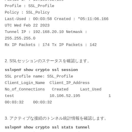
Profile : 
SSL_Profile
Policy : 
SSL_Policy
Last-Used : 00:03:58 Created : *05:11:06.166 
UTC Wed Feb 22 2023
Tunnel IP : 192.168.20.10 Netmask : 
255.255.255.0 
Rx IP Packets : 174 Tx IP Packets : 142
2. SSLセッションのステータスを確認します。
sslvpn# show crypto ssl session
SSL profile name: 
SSL_Profile
Client_Login_Name  Client_IP_Address    
No_of_Connections   Created     Last_Used
test               10.106.52.195            1               
00:03:32    00:03:32 
3. アクティブな接続のトンネル統計情報を確認します。
sslvpn# show crypto ssl stats tunnel