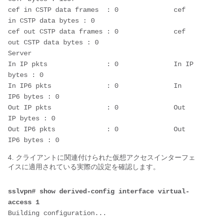
cef in CSTP data frames  : 0              cef 
in CSTP data bytes : 0 
cef out CSTP data frames : 0              cef 
out CSTP data bytes : 0 
Server
In IP pkts               : 0              In IP 
bytes : 0 
In IP6 pkts              : 0              In 
IP6 bytes : 0 
Out IP pkts              : 0              Out 
IP bytes : 0 
Out IP6 pkts             : 0              Out 
IP6 bytes : 0 
4. クライアントに関連付けられた仮想アクセスインターフェ
イスに適用されている実際の設定を確認します。
sslvpn# show derived-config interface virtual-
access 1
Building configuration...