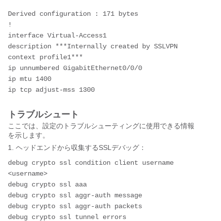
Derived configuration : 171 bytes
!
interface Virtual-Access1
description ***Internally created by SSLVPN 
context profile1***
ip unnumbered GigabitEthernet0/0/0
ip mtu 1400
ip tcp adjust-mss 1300
トラブルシュート
ここでは、設定のトラブルシューティングに使用できる情報
を示します。
1. ヘッドエンドから収集するSSLデバッグ：
debug crypto ssl condition client username 
<username>
debug crypto ssl aaa  
debug crypto ssl aggr-auth message 
debug crypto ssl aggr-auth packets  
debug crypto ssl tunnel errors 