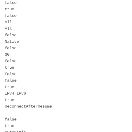
false
true
false
All
All
false
Native
false
30
false
true
false
false
true
IPv4,IPv6
true
ReconnectAfterResume
false
true