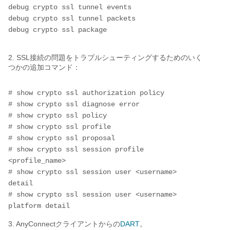
debug crypto ssl tunnel events 
debug crypto ssl tunnel packets 
debug crypto ssl package
2. SSL接続の問題をトラブルシューティングするためのいく
つかの追加コマンド：
# show crypto ssl authorization policy
# show crypto ssl diagnose error
# show crypto ssl policy
# show crypto ssl profile
# show crypto ssl proposal
# show crypto ssl session profile 
<profile_name>
# show crypto ssl session user <username> 
detail 
# show crypto ssl session user <username> 
platform detail
3. AnyConnectクライアントからの
DART
。