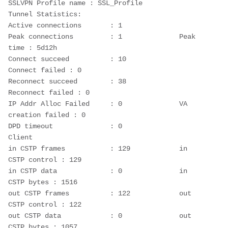
SSLVPN Profile name : 
SSL_Profile
Tunnel Statistics:
Active connections       : 1 
Peak connections         : 1              Peak 
time : 5d12h
Connect succeed          : 10             
Connect failed : 0 
Reconnect succeed        : 38             
Reconnect failed : 0 
IP Addr Alloc Failed     : 0              VA 
creation failed : 0 
DPD timeout              : 0 
Client
in CSTP frames           : 129            in 
CSTP control : 129 
in CSTP data             : 0              in 
CSTP bytes : 1516 
out CSTP frames          : 122            out 
CSTP control : 122 
out CSTP data            : 0              out 
CSTP bytes : 1057 