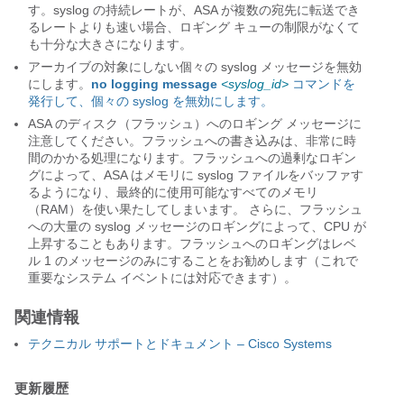
す。syslog の持続レートが、ASA が複数の宛先に転送でき
るレートよりも速い場合、ロギング キューの制限がなくて
も十分な大きさになります。
アーカイブの対象にしない個々の syslog メッセージを無効
にします。
no logging message
<syslog_id>
コマンドを
発行して、個々の syslog を無効にします。
ASA のディスク（フラッシュ）へのロギング メッセージに
注意してください。フラッシュへの書き込みは、非常に時
間のかかる処理になります。フラッシュへの過剰なロギン
グによって、ASA はメモリに syslog ファイルをバッファす
るようになり、最終的に使用可能なすべてのメモリ
（RAM）を使い果たしてしまいます。 さらに、フラッシュ
への大量の syslog メッセージのロギングによって、CPU が
上昇することもあります。フラッシュへのロギングはレベ
ル 1 のメッセージのみにすることをお勧めします（これで
重要なシステム イベントには対応できます）。
関連情報
テクニカル サポートとドキュメント – Cisco Systems
更新履歴