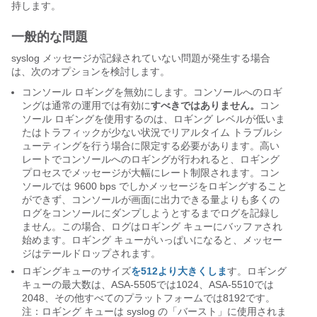
持します。
一般的な問題
syslog メッセージが記録されていない問題が発生する場合
は、次のオプションを検討します。
コンソール ロギングを無効にします。コンソールへのロギ
ングは通常の運用では有効に
すべきではありません。
コン
ソール ロギングを使用するのは、ロギング レベルが低いま
たはトラフィックが少ない状況でリアルタイム トラブルシ
ューティングを行う場合に限定する必要があります。高い
レートでコンソールへのロギングが行われると、ロギング
プロセスでメッセージが大幅にレート制限されます。コン
ソールでは 9600 bps でしかメッセージをロギングすること
ができず、コンソールが画面に出力できる量よりも多くの
ログをコンソールにダンプしようとするまでログを記録し
ません。この場合、ログはロギング キューにバッファされ
始めます。ロギング キューがいっぱいになると、メッセー
ジはテールドロップされます。
ロギングキューのサイズ
を512より大きくしま
す。ロギング
キューの最大数は、ASA-5505では1024、ASA-5510では
2048、その他すべてのプラットフォームでは8192です。
注：ロギング キューは syslog の「バースト」に使用されま