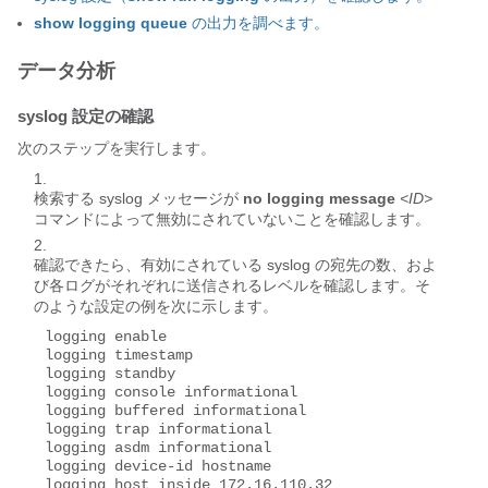
show logging queue
の出力を調べます。
データ分析
syslog 設定の確認
次のステップを実行します。
検索する syslog メッセージが
no logging message
<ID>
コマンドによって無効にされていないことを確認します。
確認できたら、有効にされている syslog の宛先の数、およ
び各ログがそれぞれに送信されるレベルを確認します。そ
のような設定の例を次に示します。
logging enable

logging timestamp

logging standby

logging console informational

logging buffered informational

logging trap informational

logging asdm informational

logging device-id hostname

logging host inside 172.16.110.32