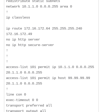
redistribute static subnets

network 10.1.1.0 0.0.0.255 area 0

!

ip classless

ip route 172.16.172.64 255.255.255.240 
172.16.172.49

no ip http server

no ip http secure-server

!

! 

!

access-list 101 permit ip 10.1.1.0 0.0.0.255 
20.1.1.0 0.0.0.255

access-list 101 permit ip host 99.99.99.99 
20.1.1.0 0.0.0.255

!

line con 0

exec-timeout 0 0

transport preferred all

transport output all
