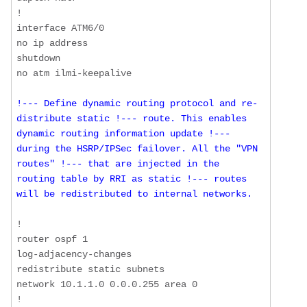
!

interface ATM6/0

no ip address

shutdown

!--- Define dynamic routing protocol and re-
distribute static !--- route. This enables 
dynamic routing information update !--- 
during the HSRP/IPSec failover. All the "VPN 
routes" !--- that are injected in the 
routing table by RRI as static !--- routes 
will be redistributed to internal networks.
!

router ospf 1

log-adjacency-changes

redistribute static subnets

network 10.1.1.0 0.0.0.255 area 0

!
