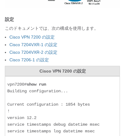
設定
このドキュメントでは、次の構成を使用します。
Cisco VPN 7200 の設定
Cisco 7204VXR-1 の設定
Cisco 7204VXR-2 の設定
Cisco 7206-1 の設定
Cisco VPN 7200 の設定
vpn7200#
show run
Building configuration...

Current configuration : 1854 bytes

!

version 12.2

service timestamps debug datetime msec

service timestamps log datetime msec
