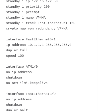
standby 1 ip 172.16.172.53

standby 1 priority 200

standby 1 preempt

standby 1 name VPNHA

standby 1 track FastEthernet0/1 150

crypto map vpn redundancy VPNHA

!

interface FastEthernet0/1

ip address 10.1.1.1 255.255.255.0

duplex full

speed 100

!

interface ATM1/0

no ip address

shutdown

no atm ilmi-keepalive

!

interface FastEthernet3/0

no ip address

shutdown

duplex half
