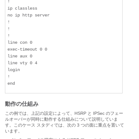
!

ip classless

no ip http server

!

!

!

line con 0

exec-timeout 0 0

line aux 0

line vty 0 4

login

!

end
動作の仕組み
この例では、上記の設定によって、HSRP と IPSec のフェー
ルオーバーが同時に動作する仕組みについて説明していま
す。このケース スタディでは、次の 3 つの面に重点を置いて
います。