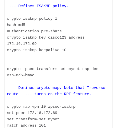
!--- Defines ISAKMP policy.
crypto isakmp policy 1

hash md5

authentication pre-share

crypto isakmp key cisco123 address 
172.16.172.69

crypto isakmp keepalive 10

!

! 

crypto ipsec transform-set myset esp-des 
!--- Defines crypto map. Note that "reverse-
route" !--- turns on the RRI feature.
crypto map vpn 10 ipsec-isakmp 

set peer 172.16.172.69

set transform-set myset 

match address 101
