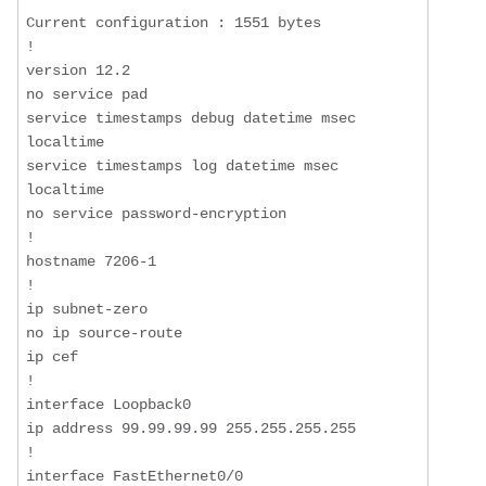
Current configuration : 1551 bytes

!

version 12.2

no service pad

service timestamps debug datetime msec 
localtime

service timestamps log datetime msec 
localtime

no service password-encryption

!

hostname 7206-1

!

ip subnet-zero

no ip source-route

ip cef

!

interface Loopback0

ip address 99.99.99.99 255.255.255.255

!

interface FastEthernet0/0
