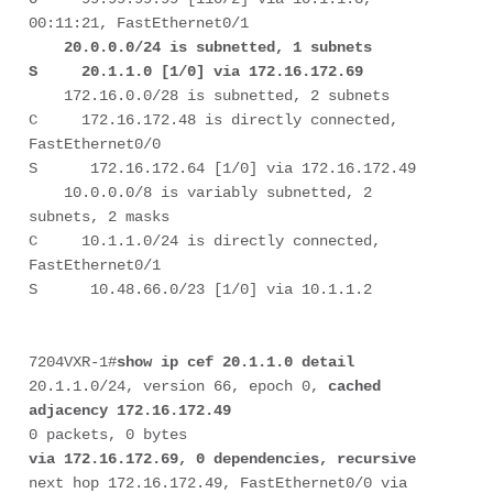
00:11:21, FastEthernet0/1

20.0.0.0/24 is subnetted, 1 subnets

S     20.1.1.0 [1/0] via 172.16.172.69
    172.16.0.0/28 is subnetted, 2 subnets

C     172.16.172.48 is directly connected, 
FastEthernet0/0

S      172.16.172.64 [1/0] via 172.16.172.49

    10.0.0.0/8 is variably subnetted, 2 
subnets, 2 masks

C     10.1.1.0/24 is directly connected, 
FastEthernet0/1

S      10.48.66.0/23 [1/0] via 10.1.1.2

7204VXR-1#
show ip cef 20.1.1.0 detail
20.1.1.0/24, version 66, epoch 0, 
cached 
adjacency 172.16.172.49
via 172.16.172.69, 0 dependencies, recursive
next hop 172.16.172.49, FastEthernet0/0 via 