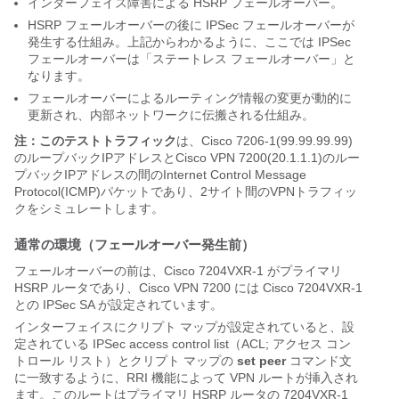
インターフェイス障害による HSRP フェールオーバー。
HSRP フェールオーバーの後に IPSec フェールオーバーが
発生する仕組み。上記からわかるように、ここでは IPSec
フェールオーバーは「ステートレス フェールオーバー」と
なります。
フェールオーバーによるルーティング情報の変更が動的に
更新され、内部ネットワークに伝搬される仕組み。
注：このテストトラフィック
は、Cisco 7206-1(99.99.99.99)
のループバックIPアドレスとCisco VPN 7200(20.1.1.1)のルー
プバックIPアドレスの間のInternet Control Message
Protocol(ICMP)パケットであり、2サイト間のVPNトラフィッ
クをシミュレートします。
通常の環境（フェールオーバー発生前）
フェールオーバーの前は、Cisco 7204VXR-1 がプライマリ
HSRP ルータであり、Cisco VPN 7200 には Cisco 7204VXR-1
との IPSec SA が設定されています。
インターフェイスにクリプト マップが設定されていると、設
定されている IPSec access control list（ACL; アクセス コン
トロール リスト）とクリプト マップの
set peer
コマンド文
に一致するように、RRI 機能によって VPN ルートが挿入され
ます。このルートはプライマリ HSRP ルータの 7204VXR-1