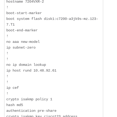
hostname 7204VXR-2

!

boot-start-marker

boot system flash disk1:c7200-a3jk9s-mz.123-
7.T1

boot-end-marker

!

no aaa new-model

ip subnet-zero

!

!

no ip domain lookup

ip host rund 10.48.92.61

!

! 

ip cef

!

crypto isakmp policy 1

hash md5

authentication pre-share

crypto isakmp key cisco123 address 