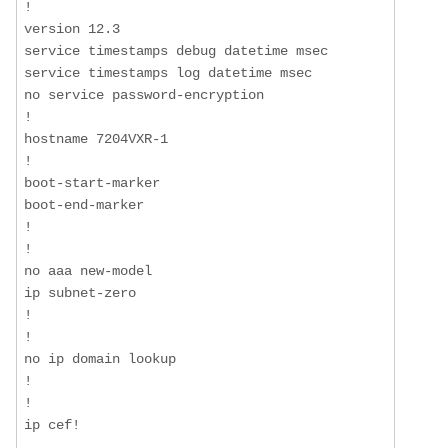
!

version 12.3

service timestamps debug datetime msec

service timestamps log datetime msec

no service password-encryption

!

hostname 7204VXR-1

!

boot-start-marker

boot-end-marker

!

!

no aaa new-model

ip subnet-zero

!

!

no ip domain lookup

!

!
