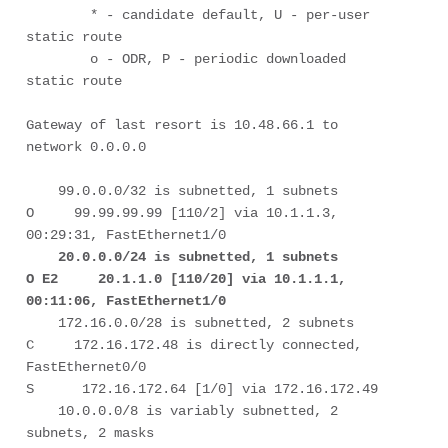
        * - candidate default, U - per-user 
static route

        o - ODR, P - periodic downloaded 
static route

Gateway of last resort is 10.48.66.1 to 
network 0.0.0.0

    99.0.0.0/32 is subnetted, 1 subnets

O     99.99.99.99 [110/2] via 10.1.1.3, 
00:29:31, FastEthernet1/0

20.0.0.0/24 is subnetted, 1 subnets

O E2     20.1.1.0 [110/20] via 10.1.1.1, 
00:11:06, FastEthernet1/0
    172.16.0.0/28 is subnetted, 2 subnets

C     172.16.172.48 is directly connected, 
FastEthernet0/0

S      172.16.172.64 [1/0] via 172.16.172.49

    10.0.0.0/8 is variably subnetted, 2 
subnets, 2 masks
