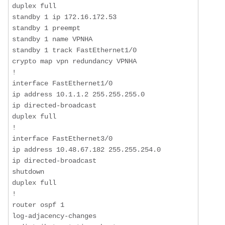
duplex full

standby 1 ip 172.16.172.53

standby 1 preempt

standby 1 name VPNHA

standby 1 track FastEthernet1/0

crypto map vpn redundancy VPNHA

!

interface FastEthernet1/0

ip address 10.1.1.2 255.255.255.0

ip directed-broadcast

duplex full

!

interface FastEthernet3/0

ip address 10.48.67.182 255.255.254.0

ip directed-broadcast

shutdown

duplex full

!

router ospf 1

log-adjacency-changes
