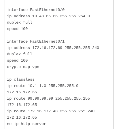
! 

interface FastEthernet0/0

ip address 10.48.66.66 255.255.254.0

duplex full

speed 100

!

interface FastEthernet0/1

ip address 172.16.172.69 255.255.255.240

duplex full

speed 100

crypto map vpn

!

ip classless

ip route 10.1.1.0 255.255.255.0 
172.16.172.65

ip route 99.99.99.99 255.255.255.255 
172.16.172.65

ip route 172.16.172.48 255.255.255.240 
172.16.172.65

no ip http server
