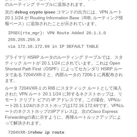
のルーティング テーブルに追加されます。
次の
debug crypto ipsec
コマンドの出力には、VPN ルート
20.1.1/24 が Routing Information Base（RIB; ルーティング情
報ベース）に追加されたことが示されています。
IPSEC(rte_mgr): VPN Route Added 20.1.1.0 
255.255.255.0 

via 172.16.172.69 in IP DEFAULT TABLE
プライマリ HSRP ルータのルーティング テーブルでは、スタ
ティック ルートが 20.1.1/24 にされています。これは Open
Shortest Path First（OSPF）によってセカンダリ HSRP ルー
タである 7204VXR-2 と、内部ルータの 7206-1 に再配布され
ます。
ルータ 7204VXR-1 の RIB にスタティック ルートとして挿入
された VPN ルート 20.1.1/24 に対するネクストホップは、リ
モート クリプト ピアの IP アドレスです。この場合、VPNル
ート20.1.1/24のネクストホップは172.16.172.69です。VPNル
ートのネクストホップのIPアドレスは、次のCisco Express
Forwardingの表に示すように、再帰ルートルックアップによ
って解決されます。
7204VXR-1#
show ip route