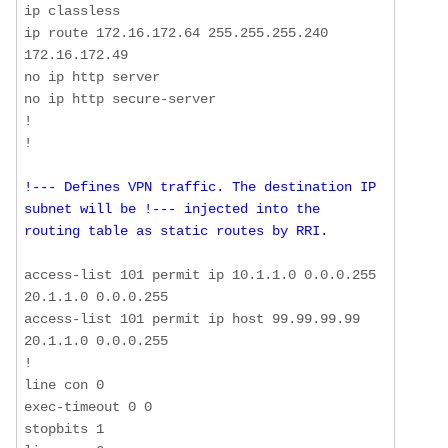
ip classless

ip route 172.16.172.64 255.255.255.240 
172.16.172.49

no ip http server

no ip http secure-server

!

!--- Defines VPN traffic. The destination IP 
subnet will be !--- injected into the 
routing table as static routes by RRI.
access-list 101 permit ip 10.1.1.0 0.0.0.255 
20.1.1.0 0.0.0.255

access-list 101 permit ip host 99.99.99.99 
20.1.1.0 0.0.0.255

!

line con 0

exec-timeout 0 0

stopbits 1
