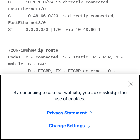
C      10.1.1.0/24 is directly connected, 
FastEthernet1/0

C      10.48.66.0/23 is directly connected, 
FastEthernet3/0

S*     0.0.0.0/0 [1/0] via 10.48.66.1

7206-1#
show ip route
Codes: C - connected, S - static, R - RIP, M - 
mobile, B - BGP

        D - EIGRP, EX - EIGRP external, O - 
OSPF, 

        IA - OSPF inter area, N1 - OSPF NSSA 
external type 1, 

By continuing to use our website, you acknowledge the
use of cookies.
        N2 - OSPF NSSA external type 2, E1 - 
OSPF external type 1, 

        E2 - OSPF external type 2, i - IS-IS, 
Privacy Statement
su - IS-IS summary, 

Change Settings
        L1 - IS-IS level-1, L2 - IS-IS level-
2, ia - IS-IS inter area, 

        * - candidate default, U - per-user 