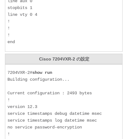
line aux 0

stopbits 1

line vty 0 4

!

!

!

end
Cisco 7204VXR-2 の設定
7204VXR-2#
show run
Building configuration...

Current configuration : 2493 bytes

!

version 12.3

service timestamps debug datetime msec

service timestamps log datetime msec

no service password-encryption

!
