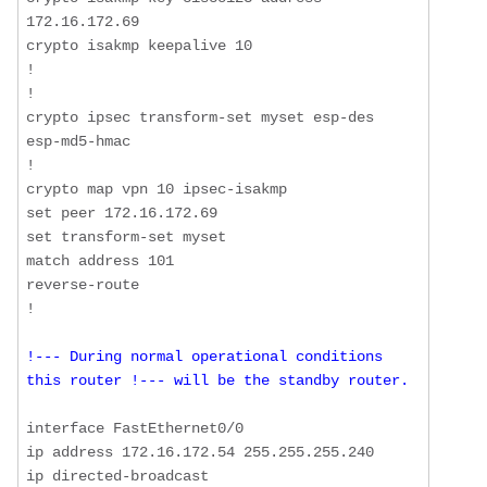
172.16.172.69

crypto isakmp keepalive 10

!

!

crypto ipsec transform-set myset esp-des 
esp-md5-hmac 

!

crypto map vpn 10 ipsec-isakmp 

set peer 172.16.172.69

set transform-set myset 

match address 101

reverse-route

!--- During normal operational conditions 
this router !--- will be the standby router.
interface FastEthernet0/0

ip address 172.16.172.54 255.255.255.240

ip directed-broadcast
