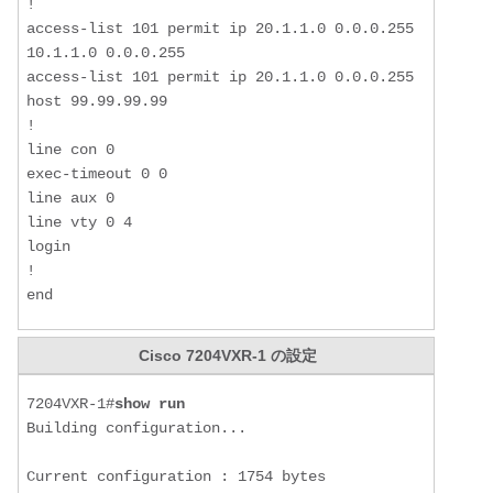
!

access-list 101 permit ip 20.1.1.0 0.0.0.255 
10.1.1.0 0.0.0.255

access-list 101 permit ip 20.1.1.0 0.0.0.255 
host 99.99.99.99

!

line con 0

exec-timeout 0 0

line aux 0

line vty 0 4

login

!

end
Cisco 7204VXR-1 の設定
7204VXR-1#
show run
Building configuration...

Current configuration : 1754 bytes
