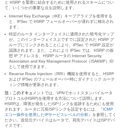
と HSRP を緊密に結合するために使用されるスキームについ
て、いくつかの重要な点を説明します。
Internet Key Exchange（IKE）キープアライブを使用する
と、IPSec で HSRP フェールオーバーが遅れずに検出され
ます。
特定のルータ インターフェイスに適用された暗号化マップ
が、このインターフェイス上ですでに設定された HSRP グ
ループにリンクされることにより、IPSec で HSRP 設定が
認識されます。また、これにより IPSec では、HSRP の仮
想 IP アドレスを、HSRP ルータの Internet Security
Association and Key Management Protocol（ISAKMP）ID
として使用できます。
Reverse Route Injection（RRI）機能を使用すると、HSRP
および IPSec のフェールオーバー時にダイナミック ルーテ
ィング情報が更新されます。
注：このドキュ
メントでは、VPNでホットスタンバイルータ
プロトコル(HSRP)を使用する方法について説明します。
HSRPは、障害が発生したISPリンクを追跡するためにも使用
されます。ルータに冗長ISPリンクを設定するには、『
ICMP
エコー操作を使用したIPサービスレベルの分析
』を参照してく
ださい。送信元デバイスはルータで、宛先デバイスはISPデバ
イスです。