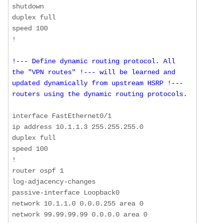
shutdown

duplex full

speed 100

!--- Define dynamic routing protocol. All 
the "VPN routes" !--- will be learned and 
updated dynamically from upstream HSRP !--- 
routers using the dynamic routing protocols.
interface FastEthernet0/1

ip address 10.1.1.3 255.255.255.0

duplex full

speed 100

!

router ospf 1

log-adjacency-changes

passive-interface Loopback0

network 10.1.1.0 0.0.0.255 area 0

network 99.99.99.99 0.0.0.0 area 0
