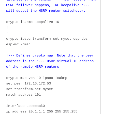
HSRP failover happens, IKE keepalive !--- 
will detect the HSRP router switchover.
crypto isakmp keepalive 10

! 

!

crypto ipsec transform-set myset esp-des 
!--- Defines crypto map. Note that the peer 
address is the !--- HSRP virtual IP address 
of the remote HSRP routers.
crypto map vpn 10 ipsec-isakmp 

set peer 172.16.172.53

set transform-set myset 

match address 101

!

interface Loopback0

ip address 20.1.1.1 255.255.255.255
