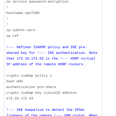
no service password-encryption

!

hostname vpn7200

!

!

ip subnet-zero

!--- Defines ISAKMP policy and IKE pre-
shared key for !--- IKE authentication. Note 
that 172.16.172.53 is the !--- HSRP virtual 
IP address of the remote HSRP routers.
crypto isakmp policy 1

hash md5

authentication pre-share

crypto isakmp key cisco123 address 
!--- IKE keepalive to detect the IPSec 
liveness of the remote !--- VPN router. When 