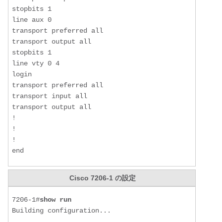
stopbits 1

line aux 0

transport preferred all

transport output all

stopbits 1

line vty 0 4

login

transport preferred all

transport input all

transport output all

!

!

!

end
Cisco 7206-1 の設定
7206-1#
show run
Building configuration...
