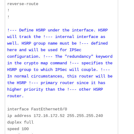
reverse-route

!

!--- Define HSRP under the interface. HSRP 
will track the !--- internal interface as 
well. HSRP group name must be !--- defined 
here and will be used for IPSec 
configuration. !--- The "redundancy" keyword 
in the crypto map command !--- specifies the 
HSRP group to which IPSec will couple. !--- 
In normal circumstances, this router will be 
the HSRP !--- primary router since it has 
higher priority than the !--- other HSRP 
router.
interface FastEthernet0/0

ip address 172.16.172.52 255.255.255.240

duplex full

speed 100
