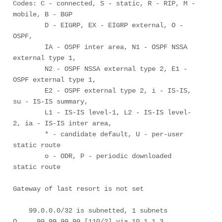
Codes: C - connected, S - static, R - RIP, M - 
mobile, B - BGP

        D - EIGRP, EX - EIGRP external, O - 
OSPF, 

        IA - OSPF inter area, N1 - OSPF NSSA 
external type 1, 

        N2 - OSPF NSSA external type 2, E1 - 
OSPF external type 1, 

        E2 - OSPF external type 2, i - IS-IS, 
su - IS-IS summary, 

        L1 - IS-IS level-1, L2 - IS-IS level-
2, ia - IS-IS inter area, 

        * - candidate default, U - per-user 
static route

        o - ODR, P - periodic downloaded 
static route

Gateway of last resort is not set

    99.0.0.0/32 is subnetted, 1 subnets

O     99.99.99.99 [110/2] via 10.1.1.3, 