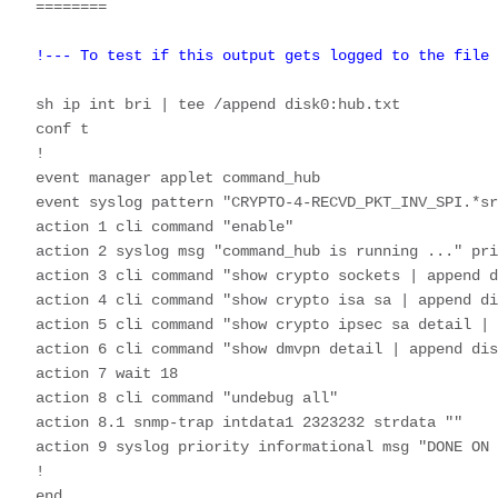
!--- To test if this output gets logged to the file 
sh ip int bri | tee /append disk0:hub.txt    

conf t

!

event manager applet command_hub

event syslog pattern "CRYPTO-4-RECVD_PKT_INV_SPI.*sr
action 1 cli command "enable"

action 2 syslog msg "command_hub is running ..." pri
action 3 cli command "show crypto sockets | append d
action 4 cli command "show crypto isa sa | append di
action 5 cli command "show crypto ipsec sa detail | 
action 6 cli command "show dmvpn detail | append dis
action 7 wait 18

action 8 cli command "undebug all"

action 8.1 snmp-trap intdata1 2323232 strdata ""

action 9 syslog priority informational msg "DONE ON 
!

end
