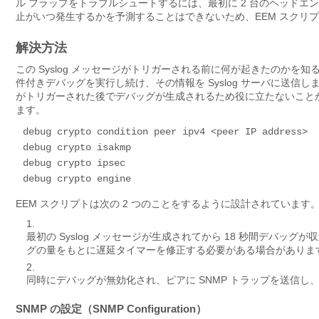
ル フラップをトラブルシュートするには、最初に 2 台のヘッド
止がいつ発生するかを予測することはできないため、EEM スクリ
解決方法
この Syslog メッセージがトリガーされる前に何が起きたのか
件付きデバッグを実行し続け、その情報を Syslog サーバに送信し
がトリガーされた後でデバッグが生成されるため役に立たないこと
ます。
debug crypto condition peer ipv4 <
peer IP address
>

debug crypto isakmp

debug crypto ipsec

debug crypto engine
EEM スクリプトは次の 2 つのことをするように設計されています
最初の Syslog メッセージが生成されてから 18 秒間デバ
グの量をもとに遅延タイマーを修正する必要がある場合がありま
同時にデバッグが無効化され、ピアに SNMP トラップを送信し
SNMP の設定（SNMP Configuration）