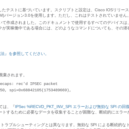
完了したテストに基づいています。スクリプトと設定は、Cisco IOSリリース
ager(EEM)バージョン3.0を使用します。ただし、これはテストされていません
いて作成されました。このドキュメントで使用するすべてのデバイスは
クが実稼働中である場合には、どのようなコマンドについても、その潜
記法』を参照してください。
で廃棄されます。
ecaps: rec'd IPSEC packet 

いては、『
IPSec %RECVD_PKT_INV_SPI エラーおよび無効な SPI の
ートするために必要なデータを収集することが困難な、断続的にエラー
 トラブルシューティングとは異なります。無効な SPI による断続的な