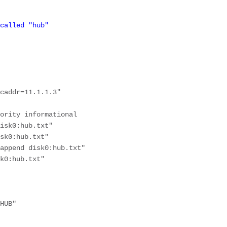
called "hub"
caddr=11.1.1.3"

ority informational

isk0:hub.txt"

sk0:hub.txt"

append disk0:hub.txt"

k0:hub.txt"

HUB"
