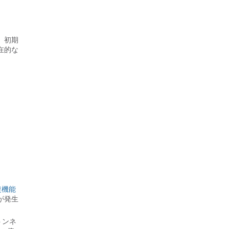
。
、初期
在的な
回復機能
が発生
トンネ