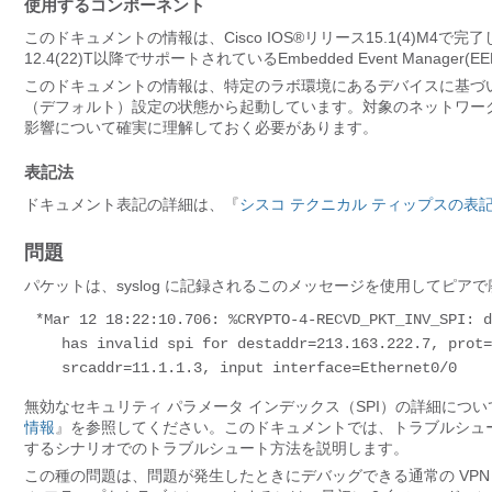
使用するコンポーネント
このドキュメントの情報は、Cisco IOS®リリース15.1(4)M4で
12.4(22)T以降でサポートされているEmbedded Event Man
このドキュメントの情報は、特定のラボ環境にあるデバイスに基づ
（デフォルト）設定の状態から起動しています。対象のネットワー
影響について確実に理解しておく必要があります。
表記法
ドキュメント表記の詳細は、『
シスコ テクニカル ティップスの表
問題
パケットは、syslog に記録されるこのメッセージを使用してピア
*Mar 12 18:22:10.706: %CRYPTO-4-RECVD_PKT_INV_SPI: d
   has invalid spi for destaddr=213.163.222.7, prot=50, spi=0x68842105(1753489669), 

   srcaddr=11.1.1.3, input interface=Ethernet0/0
無効なセキュリティ パラメータ インデックス（SPI）の詳細につ
情報
』を参照してください。このドキュメントでは、トラブルシュ
するシナリオでのトラブルシュート方法を説明します。
この種の問題は、問題が発生したときにデバッグできる通常の VPN