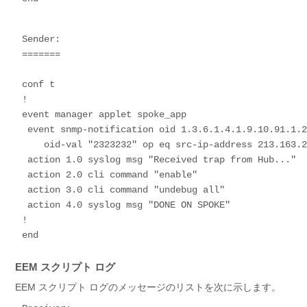
Sender: 

=======

conf t

!

event manager applet spoke_app

 event snmp-notification oid 1.3.6.1.4.1.9.10.91.1.2.3.1.9. 

    oid-val "2323232" op eq src-ip-address 213.163.222.7 maxrun 35

 action 1.0 syslog msg "Received trap from Hub..." 

 action 2.0 cli command "enable"

 action 3.0 cli command "undebug all"

 action 4.0 syslog msg "DONE ON SPOKE"

!

end
EEM スクリプト ログ
EEM スクリプト ログのメッセージのリストを次に示します。