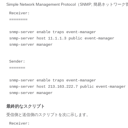
Simple Network Management Protocol（SNMP; 簡
Receiver:

========

snmp-server enable traps event-manager

snmp-server host 11.1.1.3 public event-manager 

snmp-server manager

Sender:

=======

snmp-server enable traps event-manager

snmp-server host 213.163.222.7 public event-manager

snmp-server manager
最終的なスクリプト
受信側と送信側のスクリプトを次に示します。
Receiver:
