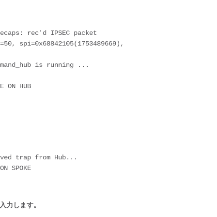
ecaps: rec'd IPSEC packet 

mand_hub is running ...

E ON HUB

ved trap from Hub...

ON SPOKE
ドを入力します。