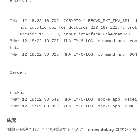
Receiver:

=======

*Mar 12 18:22:10.706: %CRYPTO-4-RECVD_PKT_INV_SPI: d
    has invalid spi for destaddr=213.163.222.7, prot=50, spi=0x68842105(1753489669), 

    srcaddr=11.1.1.3, input interface=Ethernet0/0

*Mar 12 18:22:10.727: %HA_EM-6-LOG: command_hub: com
hub#

*Mar 12 18:22:30.026: %HA_EM-6-LOG: command_hub: DON
Sender:

=======

spoke#

*Mar 12 18:22:30.542: %HA_EM-6-LOG: spoke_app: Recei
*Mar 12 18:22:30.889: %HA_EM-6-LOG: spoke_app: DONE 
確認
問題が解決されたことを確認するために、
show debug コマン