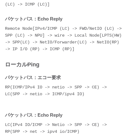
(LC) -> ICMP (LC)]
パケットパス：Echo Reply
Remote Node[IPv4/ICMP (LC) -> FWD/NetIO (LC) -> 
SPP (LC) -> NPU] -> wire -> Local Node[LPTS(HW) 
-> SPP(LC) -> NetIO/Forwarder(LC) -> NetIO(RP) 
-> IP I/O (RP) -> ICMP (RP)]
ローカルPing
パケットパス：エコー要求
RP(ICMP/IPv4 IO -> netio -> SPP -> CE) -> 
LC(SPP -> netio -> ICMP/ipv4 IO)
パケットパス：Echo Reply
LC(IPv4 IO/ICMP -> Netio -> SPP -> CE) -> 
RP(SPP -> net -> ipv4 io/ICMP)