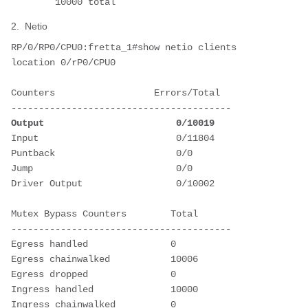
        10000 total
2. Netio
RP/0/RP0/CPU0:fretta_1#show netio clients 
location 0/rP0/CPU0 
Counters                  Errors/Total  
----------------------------------------
Output                        0/10019  
Input                         0/11804   
Puntback                      0/0       
Jump                          0/0       
Driver Output                 0/10002   
Mutex Bypass Counters        Total      
----------------------------------------
Egress handled               0           
Egress chainwalked           10006       
Egress dropped               0           
Ingress handled              10000       
Ingress chainwalked          0           