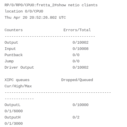
RP/0/RP0/CPU0:fretta_2#show netio clients 
location 0/0/CPU0 
Thu Apr 20 20:52:26.802 UTC
Counters                  Errors/Total  
----------------------------------------
Output                        0/10002   
Input                         0/10008   
Puntback                      0/0       
Jump                          0/0       
Driver Output                 0/10002   
XIPC queues              Dropped/Queued    
Cur/High/Max 
-----------------------------------------------
-------------
OutputL                       0/10000         
0/1/6000  
OutputH                       0/2             
0/1/3000  