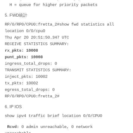
  H = queue for higher priority packets
5. FWD統計
RP/0/RP0/CPU0:fretta_2#show fwd statistics all 
location 0/0/cpu0
Thu Apr 20 20:51:50.347 UTC
RECEIVE STATISTICS SUMMARY:
rx_pkts: 10008 
punt_pkts: 10008 
ingress_total_drops: 0 
TRANSMIT STATISTICS SUMMARY:
inject_pkts: 10002 
tx_pkts: 10002 
egress_total_drops: 0 
RP/0/RP0/CPU0:fretta_2# 
6. IP IOS
show ipv4 traffic brief location 0/0/CPU0
 Rcvd:
 0 admin unreachable, 0 network 