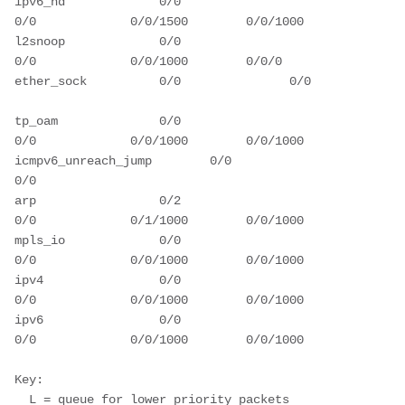
ipv6_nd             0/0               
0/0             0/0/1500        0/0/1000  
l2snoop             0/0               
0/0             0/0/1000        0/0/0     
ether_sock          0/0               0/0       
tp_oam              0/0               
0/0             0/0/1000        0/0/1000  
icmpv6_unreach_jump        0/0               
0/0        
arp                 0/2               
0/0             0/1/1000        0/0/1000  
mpls_io             0/0               
0/0             0/0/1000        0/0/1000  
ipv4                0/0               
0/0             0/0/1000        0/0/1000  
ipv6                0/0               
0/0             0/0/1000        0/0/1000  
Key:
  L = queue for lower priority packets