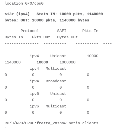
location 0/0/cpu0
<12> (ipv4)   Stats IN: 10000 pkts, 1140000 
bytes; OUT: 10000 pkts, 1140000 bytes
       Protocol        SAFI       Pkts In    
Bytes In    Pkts Out   Bytes Out
---------------  ----------    ----------  ----
------  ----------  ----------
           ipv4     Unicast         10000     
1140000      
 10000
     1000000
           ipv4   Multicast             
0           0           0           0
           ipv4   Broadcast             
0           0           0           0
           ipv6     Unicast             
0           0           0           0
           ipv6   Multicast             
0           0           0           0
RP/0/RP0/CPU0:fretta_2#show netio clients 