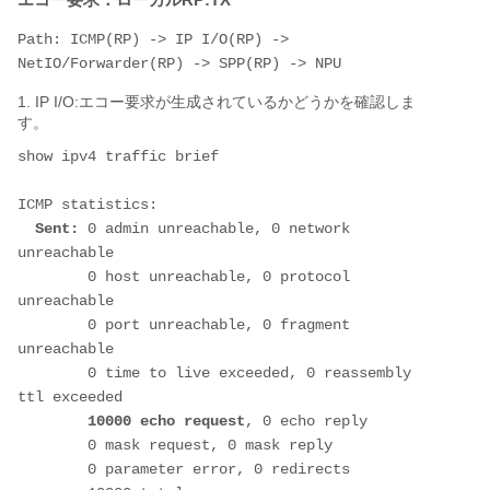
Path: ICMP(RP) -> IP I/O(RP) -> 
NetIO/Forwarder(RP) -> SPP(RP) -> NPU
1. IP I/O:エコー要求が生成されているかどうかを確認しま
す。
show ipv4 traffic brief
ICMP statistics:
  Sent:
 0 admin unreachable, 0 network 
unreachable
        0 host unreachable, 0 protocol 
unreachable
        0 port unreachable, 0 fragment 
unreachable
        0 time to live exceeded, 0 reassembly 
ttl exceeded
10000 echo request
, 0 echo reply
        0 mask request, 0 mask reply
        0 parameter error, 0 redirects