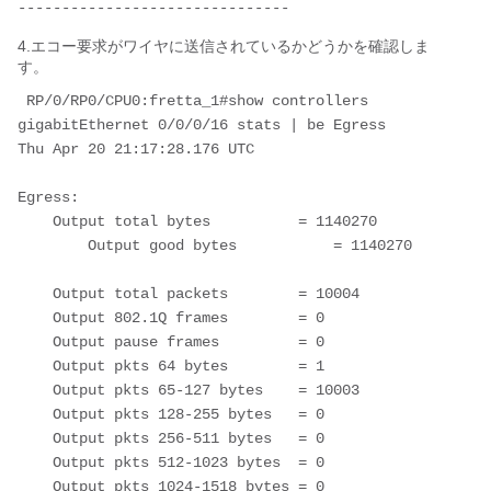
-------------------------------
4.エコー要求がワイヤに送信されているかどうかを確認しま
す。
 RP/0/RP0/CPU0:fretta_1#show controllers 
gigabitEthernet 0/0/0/16 stats | be Egress
Thu Apr 20 21:17:28.176 UTC
Egress:
    Output total bytes          = 1140270
        Output good bytes           = 1140270
    Output total packets        = 10004
    Output 802.1Q frames        = 0
    Output pause frames         = 0
    Output pkts 64 bytes        = 1
    Output pkts 65-127 bytes    = 10003
    Output pkts 128-255 bytes   = 0
    Output pkts 256-511 bytes   = 0
    Output pkts 512-1023 bytes  = 0
    Output pkts 1024-1518 bytes = 0