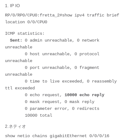
1. IP IO
RP/0/RP0/CPU0:fretta_2#show ipv4 traffic brief 
location 0/0/CPU0
ICMP statistics:
Sent:
 0 admin unreachable, 0 network 
unreachable
        0 host unreachable, 0 protocol 
unreachable
        0 port unreachable, 0 fragment 
unreachable
        0 time to live exceeded, 0 reassembly 
ttl exceeded
        0 echo request,
 10000 echo reply
        0 mask request, 0 mask reply
        0 parameter error, 0 redirects
        10000 total
2.ネティオ
show netio chains gigabitEthernet 0/0/0/16 