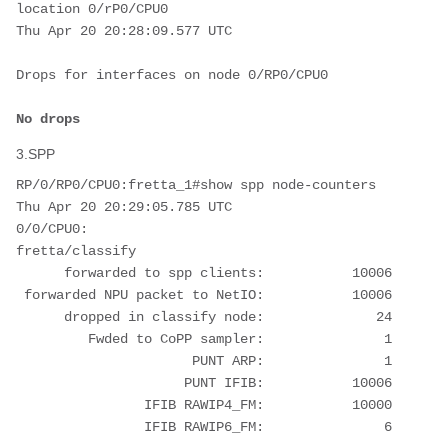
location 0/rP0/CPU0 
Thu Apr 20 20:28:09.577 UTC
Drops for interfaces on node 0/RP0/CPU0
No drops
3.SPP
RP/0/RP0/CPU0:fretta_1#show spp node-counters 
Thu Apr 20 20:29:05.785 UTC
0/0/CPU0:
fretta/classify
      forwarded to spp clients:           10006
 forwarded NPU packet to NetIO:           10006
      dropped in classify node:              24
         Fwded to CoPP sampler:               1
                      PUNT ARP:               1
                     PUNT IFIB:           10006
                IFIB RAWIP4_FM:           10000
                IFIB RAWIP6_FM:               6