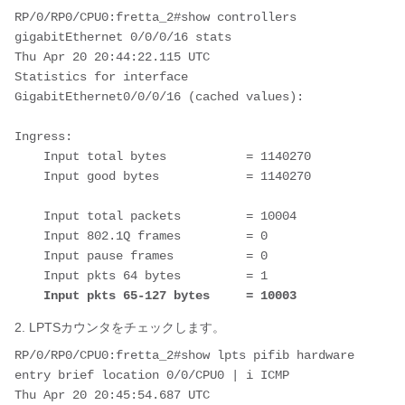
RP/0/RP0/CPU0:fretta_2#show controllers 
gigabitEthernet 0/0/0/16 stats 
Thu Apr 20 20:44:22.115 UTC
Statistics for interface 
GigabitEthernet0/0/0/16 (cached values):
Ingress: 
    Input total bytes           = 1140270
    Input good bytes            = 1140270
    Input total packets         = 10004
    Input 802.1Q frames         = 0
    Input pause frames          = 0
    Input pkts 64 bytes         = 1
Input pkts 65-127 bytes     = 10003
2. LPTSカウンタをチェックします。
RP/0/RP0/CPU0:fretta_2#show lpts pifib hardware 
entry brief location 0/0/CPU0 | i ICMP
Thu Apr 20 20:45:54.687 UTC