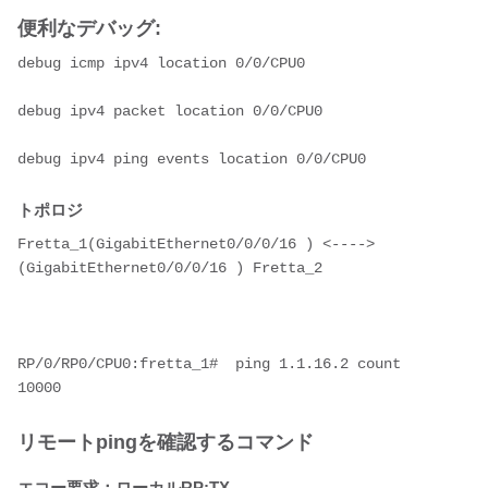
便利なデバッグ:
debug icmp ipv4 location 0/0/CPU0
debug ipv4 packet location 0/0/CPU0
debug ipv4 ping events location 0/0/CPU0
トポロジ
Fretta_1(GigabitEthernet0/0/0/16 ) <---->
(GigabitEthernet0/0/0/16 ) Fretta_2
RP/0/RP0/CPU0:fretta_1#  ping 1.1.16.2 count 
10000
リモートpingを確認するコマンド
エコー要求：ローカルRP:TX