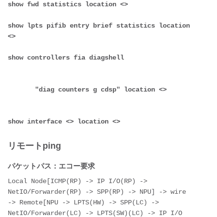
show fwd statistics location <>
show lpts pifib entry brief statistics location 
<>
show controllers fia diagshell 

       "diag counters g cdsp" location <> 

show interface <> location <>
リモートping
パケットパス：エコー要求
Local Node[ICMP(RP) -> IP I/O(RP) -> 
NetIO/Forwarder(RP) -> SPP(RP) -> NPU] -> wire 
-> Remote[NPU -> LPTS(HW) -> SPP(LC) -> 
NetIO/Forwarder(LC) -> LPTS(SW)(LC) -> IP I/O 