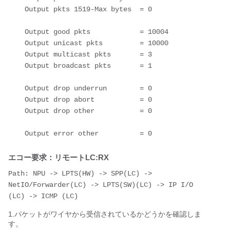
    Output pkts 1519-Max bytes  = 0
    Output good pkts            = 10004
    Output unicast pkts         = 10000
    Output multicast pkts       = 3
    Output broadcast pkts       = 1
    Output drop underrun        = 0
    Output drop abort           = 0
    Output drop other           = 0
    Output error other          = 0
エコー要求：リモートLC:RX
Path: NPU -> LPTS(HW) -> SPP(LC) -> 
NetIO/Forwarder(LC) -> LPTS(SW)(LC) -> IP I/O 
(LC) -> ICMP (LC)
1.パケットがワイヤから受信されているかどうかを確認しま
す。