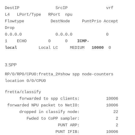
DestIP               SrcIP                vrf   
L4   LPort/Type   RPort  npu  
Flowtype           DestNode     PuntPrio Accept 
Drop  
0.0.0.0              0.0.0.0              0     
1    ECHO         0      0    
ICMP-
local 
        Local LC     MEDIUM   
10000
  0    
3.SPP
RP/0/RP0/CPU0:fretta_2#show spp node-counters 
location 0/0/CPU0
fretta/classify
      forwarded to spp clients:           10006
 forwarded NPU packet to NetIO:           10006
      dropped in classify node:              22
         Fwded to CoPP sampler:               2
                      PUNT ARP:               2
                     PUNT IFIB:           10006