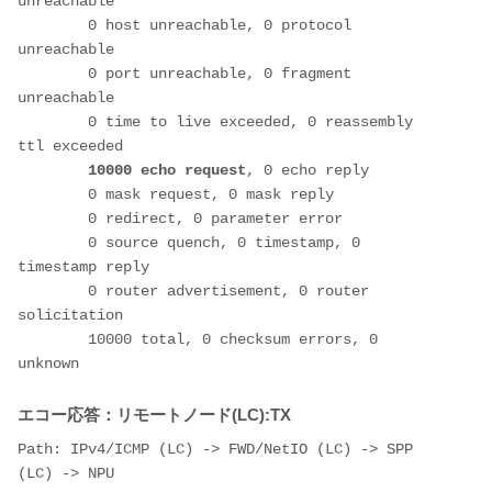
unreachable
        0 host unreachable, 0 protocol 
unreachable
        0 port unreachable, 0 fragment 
unreachable
        0 time to live exceeded, 0 reassembly 
ttl exceeded
 10000 echo request
, 0 echo reply
        0 mask request, 0 mask reply
        0 redirect, 0 parameter error
        0 source quench, 0 timestamp, 0 
timestamp reply
        0 router advertisement, 0 router 
solicitation
        10000 total, 0 checksum errors, 0 
unknown
エコー応答：リモートノード(LC):TX
Path: IPv4/ICMP (LC) -> FWD/NetIO (LC) -> SPP 
(LC) -> NPU