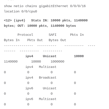
show netio chains gigabitEthernet 0/0/0/16 
location 0/0/cpu0
<12> (ipv4)   Stats IN: 10000 pkts, 1140000 
bytes; OUT: 10000 pkts, 1140000 bytes
       Protocol        SAFI       Pkts In    
Bytes In    Pkts Out   Bytes Out
---------------  ----------    ----------  ----
------  ----------  ----------
     ipv4     Unicast         10000
1140000       10000     1000000
           ipv4   Multicast             
0           0           0           0
           ipv4   Broadcast             
0           0           0           0
           ipv6     Unicast             
0           0           0           0
           ipv6   Multicast             
0           0           0           0