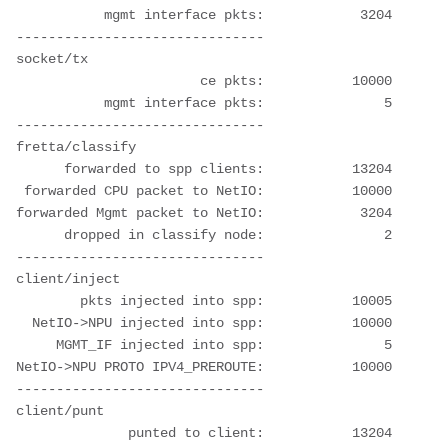
           mgmt interface pkts:            3204
-------------------------------
socket/tx
                       ce pkts:           10000
           mgmt interface pkts:               5
-------------------------------
fretta/classify
      forwarded to spp clients:           13204
 forwarded CPU packet to NetIO:           10000
forwarded Mgmt packet to NetIO:            3204
      dropped in classify node:               2
-------------------------------
client/inject
        pkts injected into spp:           10005
  NetIO->NPU injected into spp:           10000
     MGMT_IF injected into spp:               5
NetIO->NPU PROTO IPV4_PREROUTE:           10000
-------------------------------
client/punt
              punted to client:           13204