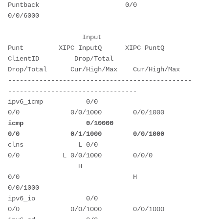
Puntback                      0/0             
0/0/6000  
                   Input              
Punt         XIPC InputQ      XIPC PuntQ  
ClientID         Drop/Total        
Drop/Total      Cur/High/Max    Cur/High/Max 
-----------------------------------------------
---------------------------------
ipv6_icmp           0/0               
0/0             0/0/1000        0/0/1000  
icmp                0/10000           
0/0             0/1/1000        0/0/1000
clns              L 0/0               
0/0           L 0/0/1000        0/0/0     
                  H 
0/0                             H 
0/0/1000                  
ipv6_io             0/0               
0/0             0/0/1000        0/0/1000  