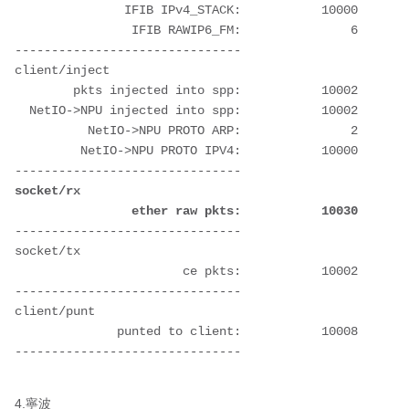
               IFIB IPv4_STACK:           10000
                IFIB RAWIP6_FM:               6
-------------------------------
client/inject
        pkts injected into spp:           10002
  NetIO->NPU injected into spp:           10002
          NetIO->NPU PROTO ARP:               2
         NetIO->NPU PROTO IPV4:           10000
-------------------------------
socket/rx
                ether raw pkts:           10030
-------------------------------
socket/tx
                       ce pkts:           10002
-------------------------------
client/punt
              punted to client:           10008
-------------------------------
4.寧波