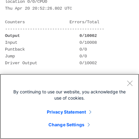
location 0/0/CPU0 
Thu Apr 20 20:52:26.802 UTC
Counters                  Errors/Total  
----------------------------------------
Output                        0/10002 
Input                         0/10008   
Puntback                      0/0       
Jump                          0/0       
Driver Output                 0/10002   
XIPC queues              Dropped/Queued    
Cur/High/Max 
-----------------------------------------------
By continuing to use our website, you acknowledge the
-------------
use of cookies.
OutputL                       0/10000         
0/1/6000  
Privacy Statement
OutputH                       0/2             
0/1/3000  
Change Settings
Puntback                      0/0             
0/0/6000  