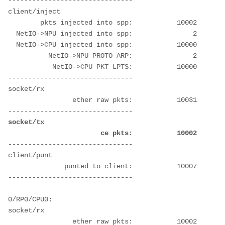
-------------------------------
client/inject
        pkts injected into spp:           10002
  NetIO->NPU injected into spp:               2
  NetIO->CPU injected into spp:           10000
          NetIO->NPU PROTO ARP:               2
           NetIO->CPU PKT LPTS:           10000
-------------------------------
socket/rx
                ether raw pkts:           10031
-------------------------------
socket/tx
 ce pkts:           10002
-------------------------------
client/punt
              punted to client:           10007
-------------------------------
0/RP0/CPU0:
socket/rx
                ether raw pkts:           10002