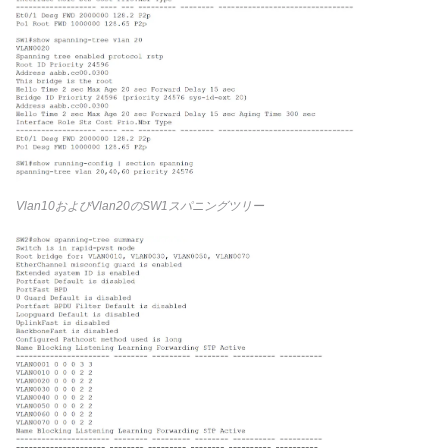
Vlan10およびVlan20のSW1スパニングツリー