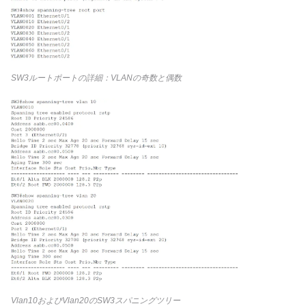
SW3ルートポートの詳細：VLANの奇数と偶数
Vlan10およびVlan20のSW3スパニングツリー