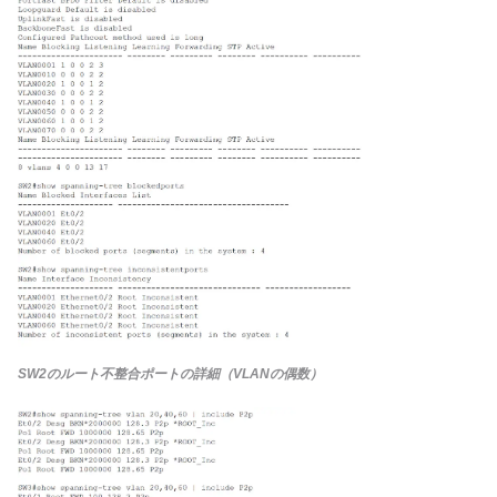
SW2のルート不整合ポートの詳細（VLANの偶数）